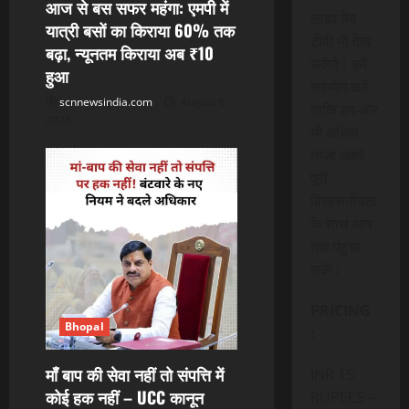
आज से बस सफर महंगा: एमपी में
लाइव वेब
यात्री बसों का किराया 60% तक
टीवी भी देख
बढ़ा, न्यूनतम किराया अब ₹10
सकेंगे। हमें
हुआ
सहयोग करें
scnnewsindia.com
August 6,
ताकि हम और
2026
भी अधिक
ताजा खबरे
पूरी
विश्वसनीयता
के साथ आप
तक पंहुचा
सके।
PRICING
Bhopal
:
माँ बाप की सेवा नहीं तो संपत्ति में
INR 15
कोई हक नहीं – UCC कानून
RUPEES –