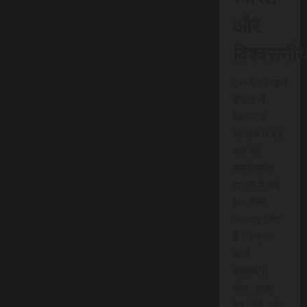
और
विश्वसनी
एससीएन न्यूज
इंडिया ने
डिजिटल
मीडिया में 15
वर्षों की
उल्लेखनीय
यात्रा में कई
तकनीकी
नवाचार किए
हैं। स्क्रेच
कार्ड
एसएमएस
सेवा, लाइव
वेब टीवी, लो-