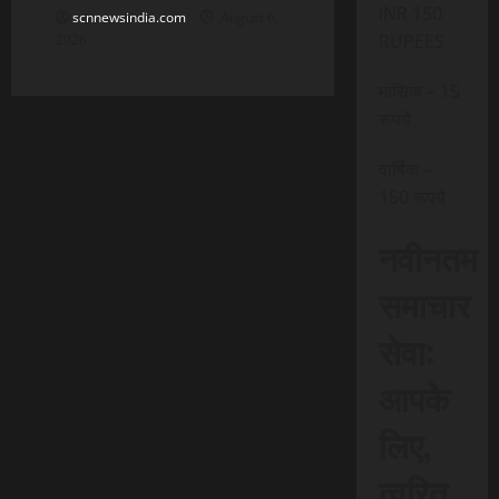
INR 150
scnnewsindia.com
August 6,
RUPEES
2026
मासिक – 15
रूपये
वार्षिक –
150 रूपये
नवीनतम
समाचार
सेवा:
आपके
लिए,
त्वरित