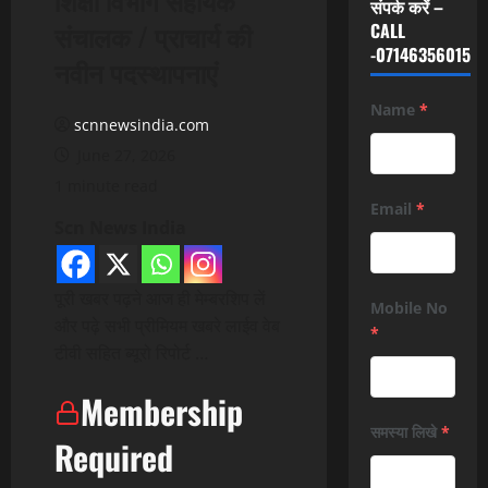
संपर्क करें –
संचालक / प्राचार्य की
CALL
-07146356015
नवीन पदस्थापनाएं
Name
*
scnnewsindia.com
June 27, 2026
1 minute read
Email
*
Scn News India
पूरी खबर पढ़ने आज ही मेम्बरशिप लें
Mobile No
और पढ़े सभी प्रीमियम खबरे लाईव वेब
*
टीवी सहित ब्यूरो रिपोर्ट …
Membership
समस्या लिखे
*
Required