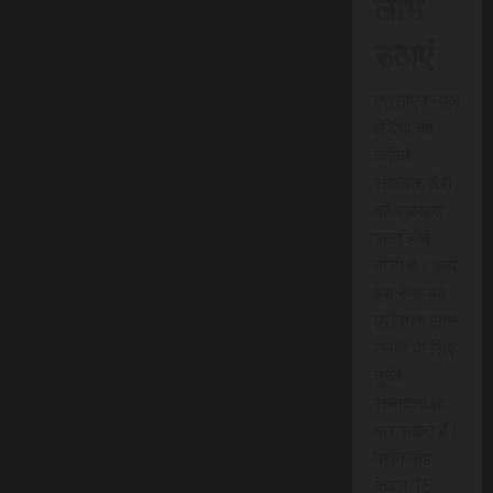
लाभ
उठाएं
एससीएन न्यूज
इंडिया की
त्वरित
समाचार सेवा
की शुरुआत
जल्द होने
वाली है। आप
इस सेवा का
पूरी तरह लाभ
उठाने के लिए
तुरंत
सब्सक्राइब
कर सकते हैं।
प्रति माह
केवल 15