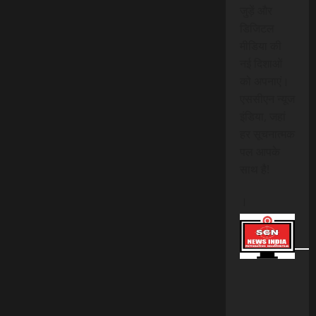
जुड़ें और
डिजिटल
मीडिया की
नई दिशाओं
को अपनाएं।
एससीएन न्यूज
इंडिया, जहां
हर सूचनात्मक
पल आपके
साथ है!
।