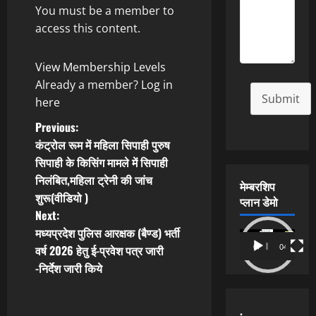
You must be a member to
access this content.
View Membership Levels
Already a member?
Log in
Submit
here
P
Previous:
कंट्रोल रूम में महिला सिपाही पुरुष
o
सिपाही के किसिंग मामले में सिपाही
निलंबित,महिला ट्रेनी की जांच
s
मेम्बरशिप
शुरू(वीडियो )
प्लान डेमो
t
Next:
मध्यप्रदेश पुलिस आरक्षक (बैण्ड) भर्ती
Video
n
वर्ष 2026 हेतु ई-प्रवेश पत्र जारी
00:00
04:54
Player
-निर्देश जारी किये
a
v
.