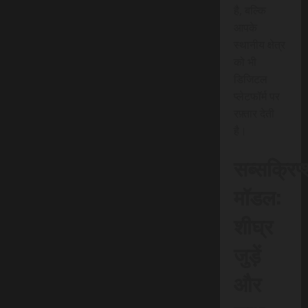
है, बल्कि
आपके
स्थानीय क्षेत्र
को भी
डिजिटल
प्लेटफॉर्म पर
रफ़्तार देती
है।
सब्सक्रिप
मॉडल:
शीघ्र
जुड़ें
और