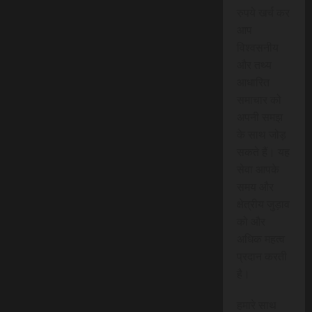
रुपये खर्च कर
आप
विश्वसनीय
और तथ्य
आधारित
समाचार को
अपनी समझ
के साथ जोड़
सकते हैं। यह
सेवा आपके
समय और
क्षेत्रीय जुड़ाव
को और
अधिक महत्व
प्रदान करती
है।
हमारे साथ