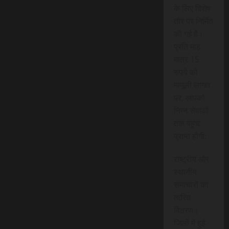
के लिए विशेष
तौर पर निर्मित
की गई है।
प्रति माह
मात्र 15
रुपये की
मामूली लागत
पर, आपको
निम्न सेवाओं
तक पहुंच
प्राप्त होगी:
राष्ट्रीय और
स्थानीय
समाचारों का
त्वरित
वितरण।
जिलों में हुई