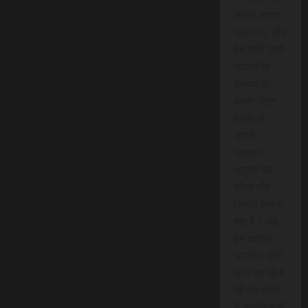
कॉस्ट लाइव
प्रसारण, और
वेब टीवी जैसी
सेवाओं के
माध्यम से,
हमारा उद्देश
हमेशा से
आपके
समाचार
अनुभव को
तीव्र और
निर्बाध बनाना
रहा है। अब,
हम त्वरित
समाचार सेवा
लाने जा रहे हैं
जो इस क्षेत्र
में क्रांतिकारी