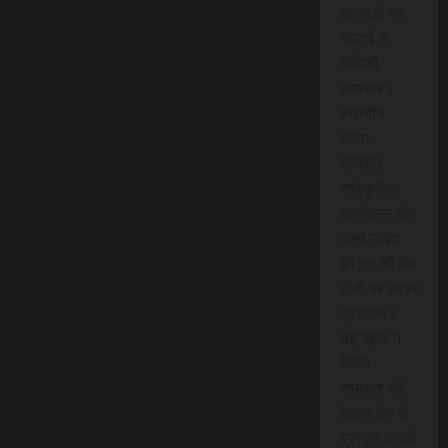
घटनाओं पर
गहराई से
वीडियो
समाचार।
स्थानीय
धरना-
प्रदर्शन,
सांस्कृतिक
कार्यक्रम और
अन्य लाइव
इवेंट्स को वेब
टीवी पर लाइव
प्रसारण।
यह पहल न
केवल
समाचार को
बेहतर ढंग से
प्रस्तुत करती