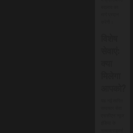
बदलाव का
मार्ग प्रदान
करेगी।
विशेष
सेवाएं:
क्या
मिलेगा
आपको?
यह नई त्वरित
समाचार सेवा
एससीएन न्यूज
इंडिया के
सब्सक्राइबर्स