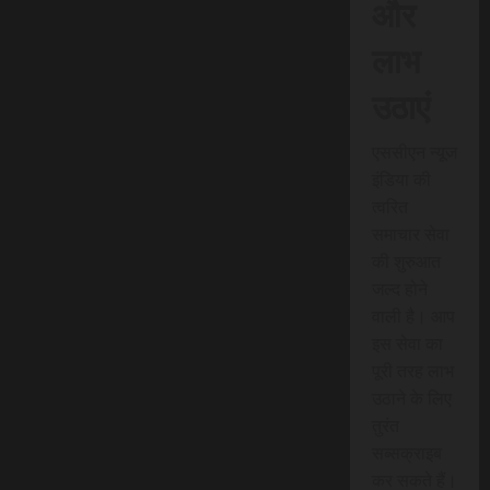
और
लाभ
उठाएं
एससीएन न्यूज
इंडिया की
त्वरित
समाचार सेवा
की शुरुआत
जल्द होने
वाली है। आप
इस सेवा का
पूरी तरह लाभ
उठाने के लिए
तुरंत
सब्सक्राइब
कर सकते हैं।