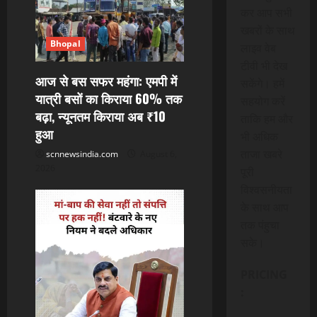
कर आप सभी
खबरों के साथ
Bhopal
लाइव वेब
टीवी भी देख
आज से बस सफर महंगा: एमपी में
सकेंगे। हमें
यात्री बसों का किराया 60% तक
सहयोग करें
बढ़ा, न्यूनतम किराया अब ₹10
ताकि हम और
हुआ
भी अधिक
ताजा खबरे
scnnewsindia.com
August 6,
2026
पूरी
विश्वसनीयता
के साथ आप
तक पंहुचा
सके।
PRICING
: