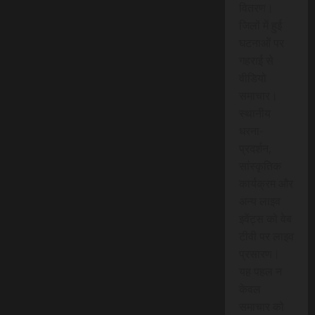
वितरण।
जिलों में हुई
घटनाओं पर
गहराई से
वीडियो
समाचार।
स्थानीय
धरना-
प्रदर्शन,
सांस्कृतिक
कार्यक्रम और
अन्य लाइव
इवेंट्स को वेब
टीवी पर लाइव
प्रसारण।
यह पहल न
केवल
समाचार को