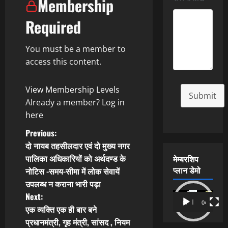
Membership
Required
You must be a member to
access this content.
View Membership Levels
Submit
Already a member?
Log in
here
P
Previous:
दो नायब तहसीलदार एवं दो मुख्य नगर
o
पालिका अधिकारियों को अर्थदण्ड के
मेम्बरशिप
प्लान डेमो
नोटिस -समय-सीमा में लोक सेवायें
s
उपलब्ध न कराना भारी पड़ा
t
Video
Next:
00:00
04:54
Player
एक व्यक्ति एक ही बार बने
n
प्रधानमंत्री, गृह मंत्री, सांसद , नियम