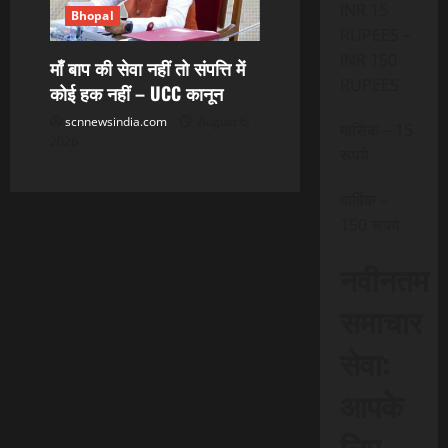
INR 15
Bhopal
RUPEES –
INR 150
माँ बाप की सेवा नहीं तो संपत्ति में
RUPEES
कोई हक नहीं – UCC कानून
scnnewsindia.com
August 6,
मासिक – 15
2026
रूपये
वार्षिक –
150 रूपये
नवीनतम
समाचार
सेवा:
आपके
लिए,