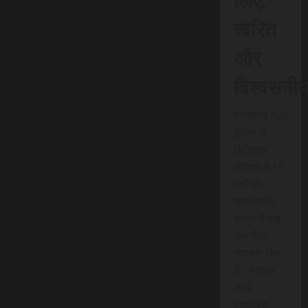
त्वरित
और
विश्वसनी
एससीएन न्यूज
इंडिया ने
डिजिटल
मीडिया में 15
वर्षों की
उल्लेखनीय
यात्रा में कई
तकनीकी
नवाचार किए
हैं। स्क्रेच
कार्ड
एसएमएस