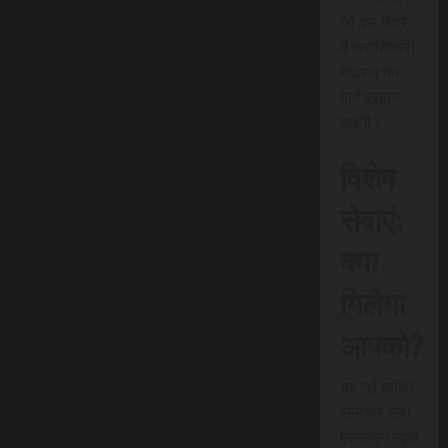
जो इस क्षेत्र
में क्रांतिकारी
बदलाव का
मार्ग प्रदान
करेगी।
विशेष
सेवाएं:
क्या
मिलेगा
आपको?
यह नई त्वरित
समाचार सेवा
एससीएन न्यूज