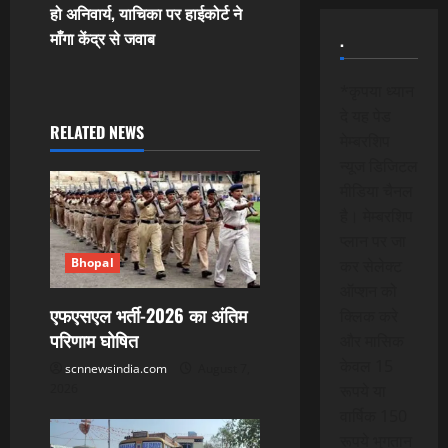
हो अनिवार्य, याचिका पर हाईकोर्ट ने
a
माँगा केंद्र से जवाब
.
v
*कृपया ध्यान
i
दे यह पेड
RELATED NEWS
मेम्बरशिप
g
न्यूज डिजिटल
a
मीडिया चैनल
है। मेम्बरशिप
t
प्लान पर जा
Bhopal
कर सेलेक्ट
i
ऑप्शन को
एफएसएल भर्ती-2026 का अंतिम
o
क्लिक करे
परिणाम घोषित
और मासिक
n
केवल 15
scnnewsindia.com
August 7,
2026
रूपये या
वार्षिक 150
रूपये भुगतान