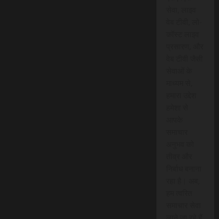
सेवा, लाइव
वेब टीवी, लो-
कॉस्ट लाइव
प्रसारण, और
वेब टीवी जैसी
सेवाओं के
माध्यम से,
हमारा उद्देश
हमेशा से
आपके
समाचार
अनुभव को
तीव्र और
निर्बाध बनाना
रहा है। अब,
हम त्वरित
समाचार सेवा
लाने जा रहे हैं