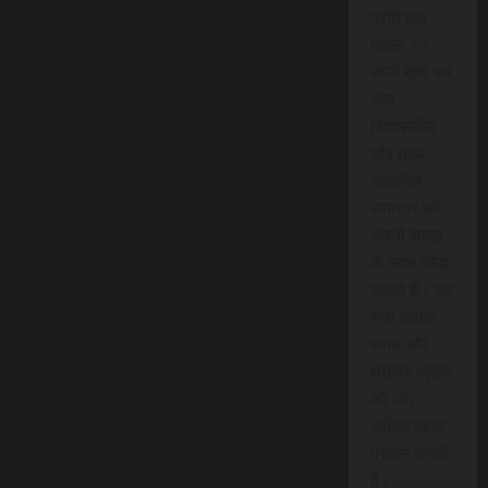
प्रति माह
केवल 15
रुपये खर्च कर
आप
विश्वसनीय
और तथ्य
आधारित
समाचार को
अपनी समझ
के साथ जोड़
सकते हैं। यह
सेवा आपके
समय और
क्षेत्रीय जुड़ाव
को और
अधिक महत्व
प्रदान करती
है।