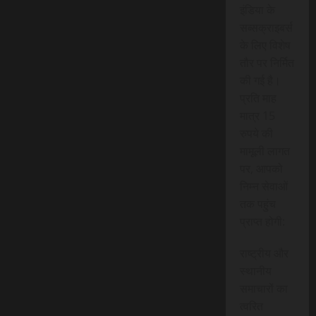
इंडिया के
सब्सक्राइबर्स
के लिए विशेष
तौर पर निर्मित
की गई है।
प्रति माह
मात्र 15
रुपये की
मामूली लागत
पर, आपको
निम्न सेवाओं
तक पहुंच
प्राप्त होगी:
राष्ट्रीय और
स्थानीय
समाचारों का
त्वरित