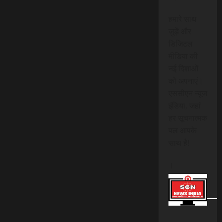
हमारे साथ
जुड़ें और
डिजिटल
मीडिया की
नई दिशाओं
को अपनाएं।
एससीएन न्यूज
इंडिया, जहां
हर सूचनात्मक
पल आपके
साथ है!
।