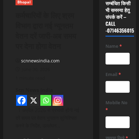
Bhopal
सम्बंधित किसी
भी समस्या हेतु
कर्मचारियों के लिए श्रम
संपर्क करें –
विभाग द्वारा नई न्यूनतम
CALL
-07146356015
वेतन दरें जारी-अब समय
पर देना होगा वेतन
Name
*
scnnewsindia.com
June 30, 2026
Email
*
1 minute read
Scn News India
Mobile No
1 अप्रैल 2026 से प्रभावी होंगी नई
*
दरें समय पर वेतन भुगतान सुनिश्चित
करने के निर्देश, उल्लंघन…
समस्या लिखे
*