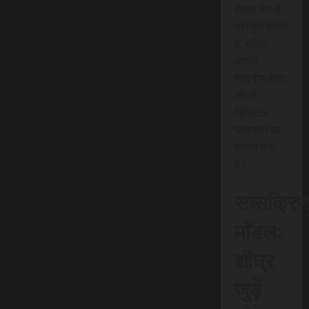
बेहतर ढंग से
प्रस्तुत करती
है, बल्कि
आपके
स्थानीय क्षेत्र
को भी
डिजिटल
प्लेटफॉर्म पर
रफ़्तार देती
है।
सब्सक्रिप
मॉडल:
शीघ्र
जुड़ें