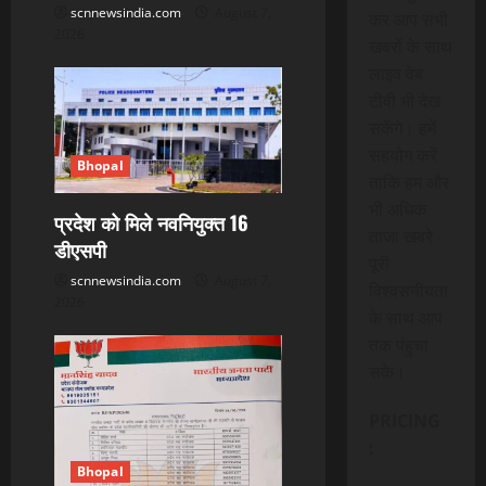
scnnewsindia.com
August 7,
कर आप सभी
2026
खबरों के साथ
लाइव वेब
टीवी भी देख
सकेंगे। हमें
सहयोग करें
Bhopal
ताकि हम और
भी अधिक
प्रदेश को मिले नवनियुक्त 16
ताजा खबरे
डीएसपी
पूरी
scnnewsindia.com
August 7,
विश्वसनीयता
2026
के साथ आप
तक पंहुचा
सके।
PRICING
:
Bhopal