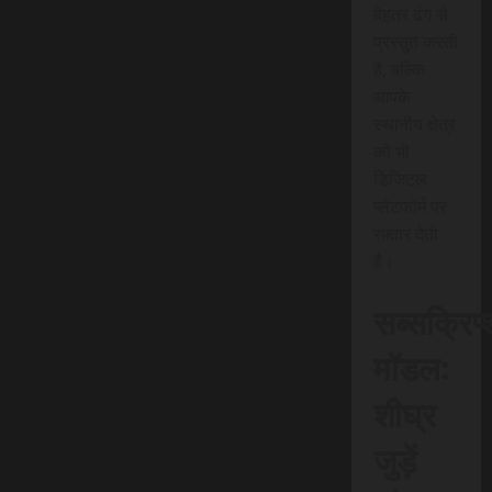
बेहतर ढंग से
प्रस्तुत करती
है, बल्कि
आपके
स्थानीय क्षेत्र
को भी
डिजिटल
प्लेटफॉर्म पर
रफ़्तार देती
है।
सब्सक्रिप
मॉडल:
शीघ्र
जुड़ें