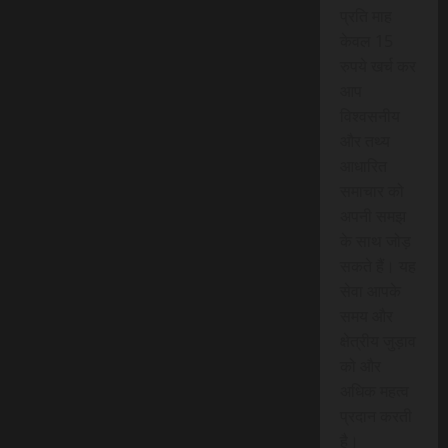
प्रति माह
केवल 15
रुपये खर्च कर
आप
विश्वसनीय
और तथ्य
आधारित
समाचार को
अपनी समझ
के साथ जोड़
सकते हैं। यह
सेवा आपके
समय और
क्षेत्रीय जुड़ाव
को और
अधिक महत्व
प्रदान करती
है।