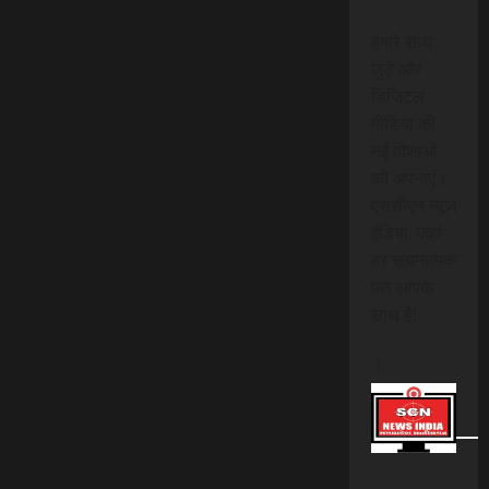
हमारे साथ
जुड़ें और
डिजिटल
मीडिया की
नई दिशाओं
को अपनाएं।
एससीएन न्यूज
इंडिया, जहां
हर सूचनात्मक
पल आपके
साथ है!
।