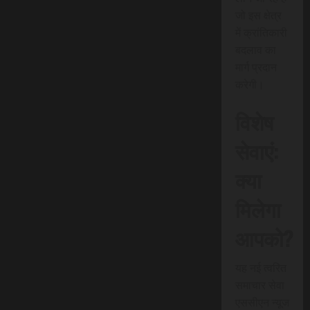
जो इस क्षेत्र
में क्रांतिकारी
बदलाव का
मार्ग प्रदान
करेगी।
विशेष
सेवाएं:
क्या
मिलेगा
आपको?
यह नई त्वरित
समाचार सेवा
एससीएन न्यूज