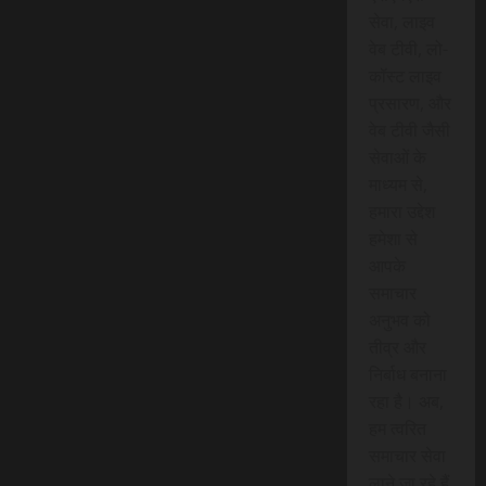
सेवा, लाइव
वेब टीवी, लो-
कॉस्ट लाइव
प्रसारण, और
वेब टीवी जैसी
सेवाओं के
माध्यम से,
हमारा उद्देश
हमेशा से
आपके
समाचार
अनुभव को
तीव्र और
निर्बाध बनाना
रहा है। अब,
हम त्वरित
समाचार सेवा
लाने जा रहे हैं