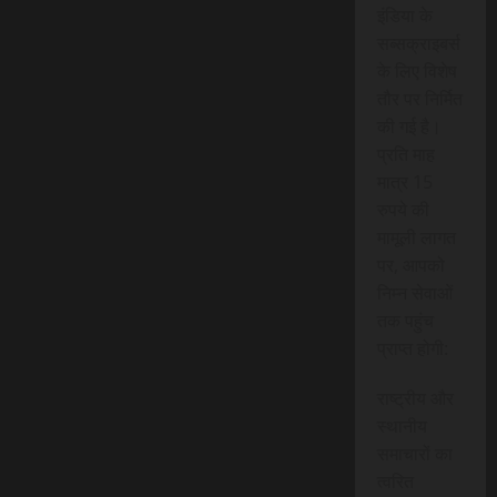
इंडिया के
सब्सक्राइबर्स
के लिए विशेष
तौर पर निर्मित
की गई है।
प्रति माह
मात्र 15
रुपये की
मामूली लागत
पर, आपको
निम्न सेवाओं
तक पहुंच
प्राप्त होगी:
राष्ट्रीय और
स्थानीय
समाचारों का
त्वरित