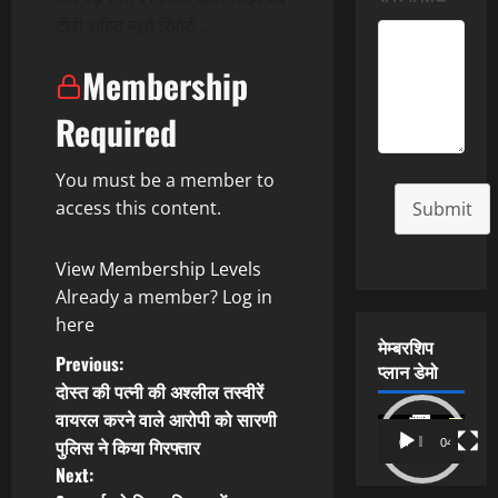
टीवी सहित ब्यूरो रिपोर्ट …
Membership
Required
You must be a member to
access this content.
Submit
View Membership Levels
Already a member?
Log in
here
मेम्बरशिप
P
Previous:
प्लान डेमो
दोस्त की पत्नी की अश्लील तस्वीरें
o
वायरल करने वाले आरोपी को सारणी
Video
पुलिस ने किया गिरफ्तार
00:00
04:54
s
Player
Next: