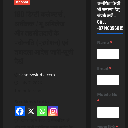
Bhopal
सम्बंधित किसी
भी समस्या हेतु
190 डिप्टी कलेक्टर्स ,
संपर्क करें –
अधीक्षक /भू अभिलेख
CALL
-07146356015
और तहसीलदारों के
पदोन्नति (प्रमोशन) एवं
Name
*
तबादला आदेश जारी-सूची
देखें
Email
*
scnnewsindia.com
July 7, 2026
1 minute read
Mobile No
*
Scn News India
पूरी खबर पढ़ने आज ही मेम्बरशिप लें
और पढ़े सभी प्रीमियम खबरे लाईव वेब
समस्या लिखे
*