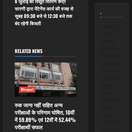
t
8 जुलाई को विद्युत वितरण केंद्र
सारणी द्वारा मेंटेनेंस कार्य की वजह से
.
n
सुबह 09:30 बजे से 12:30 बजे तक
बंद रहेगी बिजली
a
*कृपया ध्यान
दे यह पेड
v
मेम्बरशिप
न्यूज डिजिटल
i
RELATED NEWS
मीडिया चैनल
g
है। मेम्बरशिप
प्लान पर जा
a
कर सेलेक्ट
ऑप्शन को
t
Bhopal
क्लिक करे
i
और मासिक
रुक जाना नहीं सहित अन्य
केवल 15
परीक्षाओं के परिणाम घोषित, 10वीं
o
रूपये या
में 59.89% एवं 12वीं में 52.44%
वार्षिक 150
n
परीक्षार्थी सफल
रूपये भुगतान