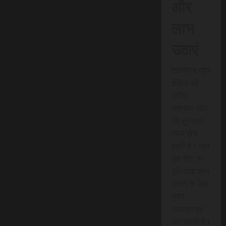
और
लाभ
उठाएं
एससीएन न्यूज
इंडिया की
त्वरित
समाचार सेवा
की शुरुआत
जल्द होने
वाली है। आप
इस सेवा का
पूरी तरह लाभ
उठाने के लिए
तुरंत
सब्सक्राइब
कर सकते हैं।