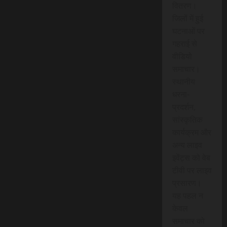
वितरण।
जिलों में हुई
घटनाओं पर
गहराई से
वीडियो
समाचार।
स्थानीय
धरना-
प्रदर्शन,
सांस्कृतिक
कार्यक्रम और
अन्य लाइव
इवेंट्स को वेब
टीवी पर लाइव
प्रसारण।
यह पहल न
केवल
समाचार को