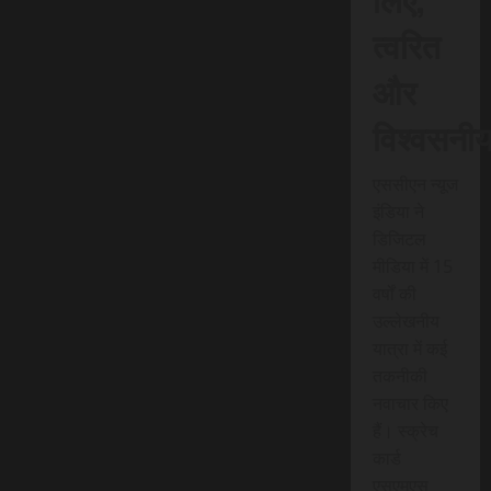
त्वरित
और
विश्वसनी
एससीएन न्यूज
इंडिया ने
डिजिटल
मीडिया में 15
वर्षों की
उल्लेखनीय
यात्रा में कई
तकनीकी
नवाचार किए
हैं। स्क्रेच
कार्ड
एसएमएस