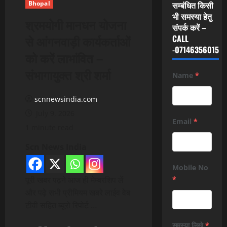
Bhopal
सम्बंधित किसी
भी समस्या हेतु
श्रमयोगी मानधन योजना
संपर्क करें –
से आंगनवाड़ी कार्यकर्ताओं
CALL
-07146356015
को करें लाभांवित –
संभागायुक्त श्री शर्मा
Name
*
scnnewsindia.com
July 9, 2026
Email
*
1 minute read
Scn News India
Mobile No
पूरी खबर पढ़ने आज ही मेम्बरशिप लें
*
और पढ़े सभी प्रीमियम खबरे लाईव वेब
टीवी सहित ब्यूरो रिपोर्ट …
समस्या लिखे
*