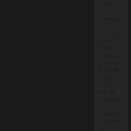
प्रति माह
केवल 15
रुपये खर्च कर
आप
विश्वसनीय
और तथ्य
आधारित
समाचार को
अपनी समझ
के साथ जोड़
सकते हैं। यह
सेवा आपके
समय और
क्षेत्रीय जुड़ाव
को और
अधिक महत्व
प्रदान करती
है।