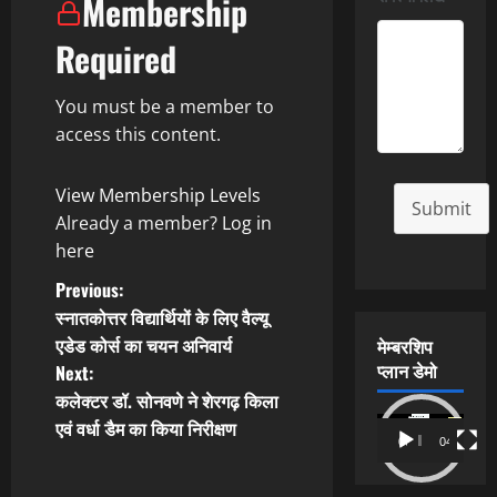
Membership
Required
You must be a member to
access this content.
View Membership Levels
Submit
Already a member?
Log in
here
P
Previous:
स्नातकोत्तर विद्यार्थियों के लिए वैल्यू
o
एडेड कोर्स का चयन अनिवार्य
मेम्बरशिप
प्लान डेमो
Next:
s
कलेक्टर डॉ. सोनवणे ने शेरगढ़ किला
t
Video
एवं वर्धा डैम का किया निरीक्षण
00:00
04:54
Player
n