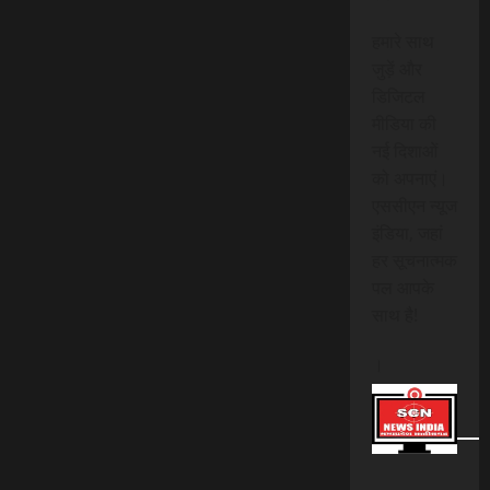
हमारे साथ
जुड़ें और
डिजिटल
मीडिया की
नई दिशाओं
को अपनाएं।
एससीएन न्यूज
इंडिया, जहां
हर सूचनात्मक
पल आपके
साथ है!
।