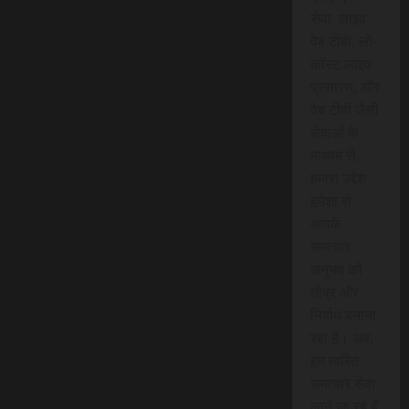
सेवा, लाइव
वेब टीवी, लो-
कॉस्ट लाइव
प्रसारण, और
वेब टीवी जैसी
सेवाओं के
माध्यम से,
हमारा उद्देश
हमेशा से
आपके
समाचार
अनुभव को
तीव्र और
निर्बाध बनाना
रहा है। अब,
हम त्वरित
समाचार सेवा
लाने जा रहे हैं