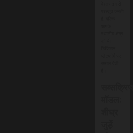
बेहतर ढंग से
प्रस्तुत करती
है, बल्कि
आपके
स्थानीय क्षेत्र
को भी
डिजिटल
प्लेटफॉर्म पर
रफ़्तार देती
है।
सब्सक्रिप
मॉडल:
शीघ्र
जुड़ें