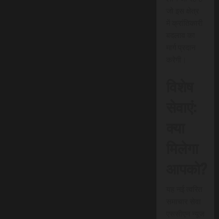
जो इस क्षेत्र
में क्रांतिकारी
बदलाव का
मार्ग प्रदान
करेगी।
विशेष
सेवाएं:
क्या
मिलेगा
आपको?
यह नई त्वरित
समाचार सेवा
एससीएन न्यूज