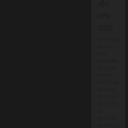
और
लाभ
उठाएं
एससीएन न्यूज
इंडिया की
त्वरित
समाचार सेवा
की शुरुआत
जल्द होने
वाली है। आप
इस सेवा का
पूरी तरह लाभ
उठाने के लिए
तुरंत
सब्सक्राइब
कर सकते हैं।