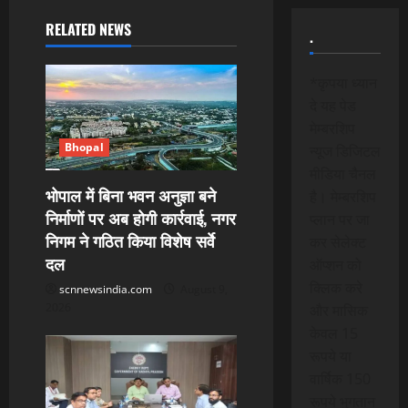
a
RELATED NEWS
.
v
*कृपया ध्यान
i
दे यह पेड
मेम्बरशिप
g
Bhopal
न्यूज डिजिटल
a
मीडिया चैनल
भोपाल में बिना भवन अनुज्ञा बने
है। मेम्बरशिप
t
निर्माणों पर अब होगी कार्रवाई, नगर
प्लान पर जा
निगम ने गठित किया विशेष सर्वे
कर सेलेक्ट
i
दल
ऑप्शन को
o
क्लिक करे
scnnewsindia.com
August 9,
2026
और मासिक
n
केवल 15
रूपये या
वार्षिक 150
रूपये भुगतान