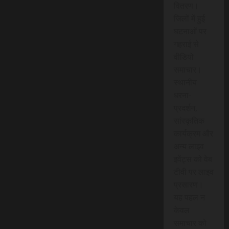
वितरण।
जिलों में हुई
घटनाओं पर
गहराई से
वीडियो
समाचार।
स्थानीय
धरना-
प्रदर्शन,
सांस्कृतिक
कार्यक्रम और
अन्य लाइव
इवेंट्स को वेब
टीवी पर लाइव
प्रसारण।
यह पहल न
केवल
समाचार को