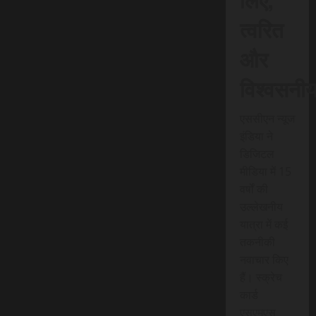
त्वरित
और
विश्वसनी
एससीएन न्यूज
इंडिया ने
डिजिटल
मीडिया में 15
वर्षों की
उल्लेखनीय
यात्रा में कई
तकनीकी
नवाचार किए
हैं। स्क्रेच
कार्ड
एसएमएस