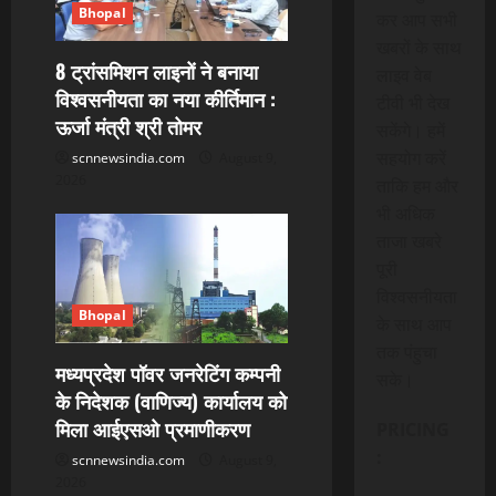
Bhopal
कर आप सभी
खबरों के साथ
8 ट्रांसमिशन लाइनों ने बनाया
लाइव वेब
विश्वसनीयता का नया कीर्तिमान :
टीवी भी देख
ऊर्जा मंत्री श्री तोमर
सकेंगे। हमें
सहयोग करें
scnnewsindia.com
August 9,
2026
ताकि हम और
भी अधिक
ताजा खबरे
पूरी
विश्वसनीयता
Bhopal
के साथ आप
तक पंहुचा
मध्यप्रदेश पॉवर जनरेटिंग कम्पनी
सके।
के निदेशक (वाणिज्य) कार्यालय को
मिला आईएसओ प्रमाणीकरण
PRICING
:
scnnewsindia.com
August 9,
2026