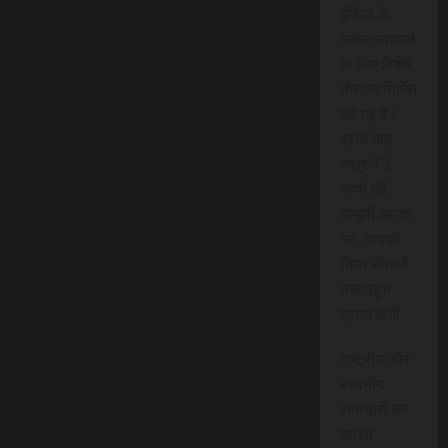
इंडिया के
सब्सक्राइबर्स
के लिए विशेष
तौर पर निर्मित
की गई है।
प्रति माह
मात्र 15
रुपये की
मामूली लागत
पर, आपको
निम्न सेवाओं
तक पहुंच
प्राप्त होगी:
राष्ट्रीय और
स्थानीय
समाचारों का
त्वरित