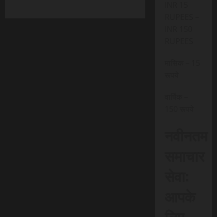
INR 15
RUPEES –
INR 150
RUPEES
मासिक – 15
रूपये
वार्षिक –
150 रूपये
नवीनतम
समाचार
सेवा:
आपके
लिए,