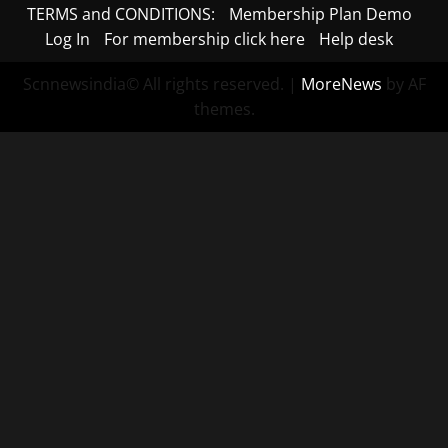
TERMS and CONDITIONS:
Membership Plan Demo
Log In
For membership click here
Help desk
Scnnewsindia© All rights reserved.
|
MoreNews
by AF
themes.