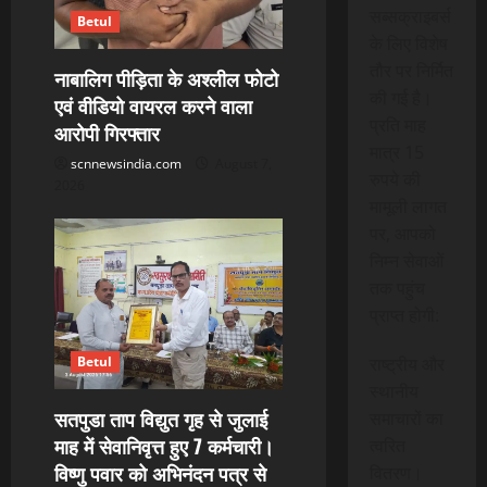
सब्सक्राइबर्स
Betul
के लिए विशेष
तौर पर निर्मित
नाबालिग पीड़िता के अश्लील फोटो
की गई है।
एवं वीडियो वायरल करने वाला
प्रति माह
आरोपी गिरफ्तार
मात्र 15
scnnewsindia.com
August 7,
रुपये की
2026
मामूली लागत
पर, आपको
निम्न सेवाओं
तक पहुंच
प्राप्त होगी:
Betul
राष्ट्रीय और
स्थानीय
सतपुडा ताप विद्युत गृह से जुलाई
समाचारों का
माह में सेवानिवृत्त हुए 7 कर्मचारी।
त्वरित
विष्णु पवार को अभिनंदन पत्र से
वितरण।