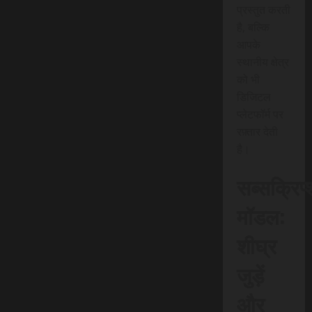
प्रस्तुत करती
है, बल्कि
आपके
स्थानीय क्षेत्र
को भी
डिजिटल
प्लेटफॉर्म पर
रफ़्तार देती
है।
सब्सक्रिप
मॉडल:
शीघ्र
जुड़ें
और