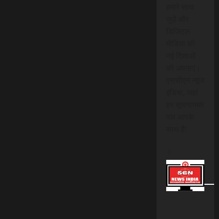
हमारे साथ
जुड़ें और
डिजिटल
मीडिया की
नई दिशाओं
को अपनाएं।
एससीएन न्यूज
इंडिया, जहां
हर सूचनात्मक
पल आपके
साथ है!
।