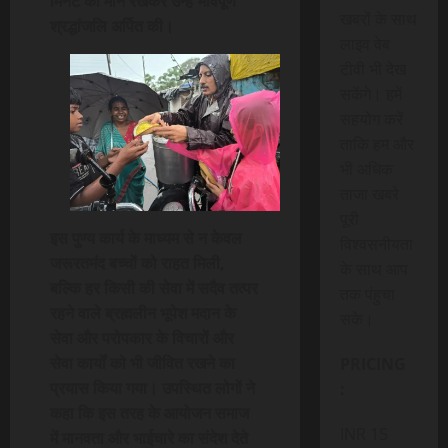
मिनट का मौन रखकर उन्हें भावपूर्ण
खबरों के साथ
श्रद्धांजलि अर्पित की।
लाइव वेब
टीवी भी देख
सकेंगे। हमें
सहयोग करें
ताकि हम और
भी अधिक
ताजा खबरे
पूरी
इस पुण्य कार्य के माध्यम से न केवल
विश्वसनीयता
जरूरतमंद बच्चों को राहत मिली,
के साथ आप
बल्कि हर किसी की सेवा में सदैव तत्पर
तक पंहुचा
रहने वाले ब्रह्मलीन भूपेश मदान के
सके।
सेवा और परोपकार के विचारों और
सेवा कार्यों को भी जीवित रखने का
PRICING
प्रयास किया गया। उपस्थित लोगों ने
:
कहा कि इस तरह के आयोजन समाज
INR 15
में मानवता और भाईचारे का संदेश देते