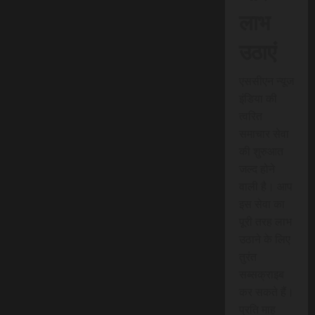
लाभ
उठाएं
एससीएन न्यूज
इंडिया की
त्वरित
समाचार सेवा
की शुरुआत
जल्द होने
वाली है। आप
इस सेवा का
पूरी तरह लाभ
उठाने के लिए
तुरंत
सब्सक्राइब
कर सकते हैं।
प्रति माह