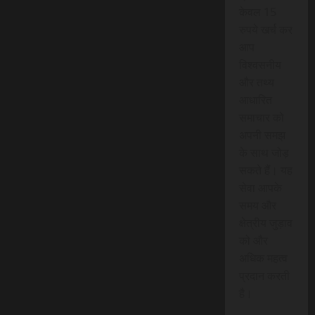
केवल 15
रुपये खर्च कर
आप
विश्वसनीय
और तथ्य
आधारित
समाचार को
अपनी समझ
के साथ जोड़
सकते हैं। यह
सेवा आपके
समय और
क्षेत्रीय जुड़ाव
को और
अधिक महत्व
प्रदान करती
है।