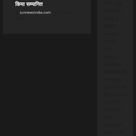
किया सम्मानित
जिलों में हुई
घटनाओं पर
scnnewsindia.com
August 7,
गहराई से
2026
वीडियो
समाचार।
स्थानीय
धरना-
प्रदर्शन,
सांस्कृतिक
कार्यक्रम और
अन्य लाइव
इवेंट्स को वेब
टीवी पर लाइव
प्रसारण।
यह पहल न
केवल
समाचार को
बेहतर ढंग से