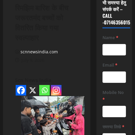
भी समस्या हेतु
रिमझिम बारिश के बीच
संपर्क करें –
जरूरतमंद बच्चों को
CALL
-07146356015
वितरित किया गया
स्वल्पाहार
Name
*
scnnewsindia.com
July 9, 2026
Email
*
Scn News India
Mobile No
*
समस्या लिखे
*