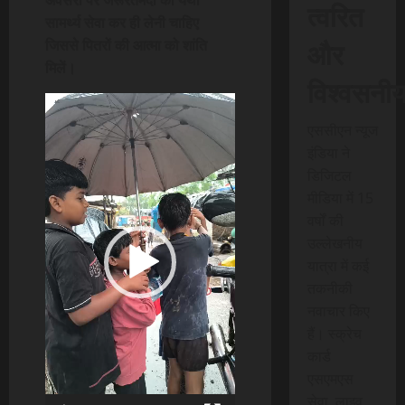
अवसरों पर जरूरतमंदो की यथा
त्वरित
सामर्थ्य सेवा कर ही लेनी चाहिए
और
जिससे पितरों की आत्मा को शांति
मिलें।
विश्वसनी
Video
Player
एससीएन न्यूज
इंडिया ने
डिजिटल
मीडिया में 15
वर्षों की
उल्लेखनीय
यात्रा में कई
तकनीकी
नवाचार किए
हैं। स्क्रेच
कार्ड
एसएमएस
सेवा, लाइव