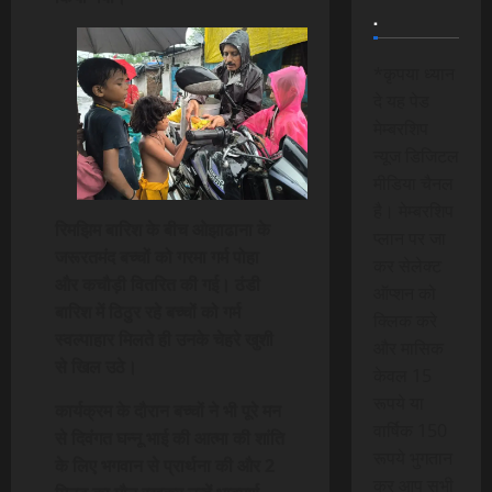
.
*कृपया ध्यान
दे यह पेड
मेम्बरशिप
न्यूज डिजिटल
मीडिया चैनल
है। मेम्बरशिप
रिमझिम बारिश के बीच ओझाढाना के
प्लान पर जा
जरूरतमंद बच्चों को गरमा गर्म पोहा
कर सेलेक्ट
और कचौड़ी वितरित की गई। ठंडी
ऑप्शन को
बारिश में ठिठुर रहे बच्चों को गर्म
क्लिक करे
स्वल्पाहार मिलते ही उनके चेहरे खुशी
और मासिक
से खिल उठे।
केवल 15
रूपये या
कार्यक्रम के दौरान बच्चों ने भी पूरे मन
वार्षिक 150
से दिवंगत घन्नू भाई की आत्मा की शांति
रूपये भुगतान
के लिए भगवान से प्रार्थना की और 2
कर आप सभी