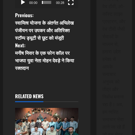
00:00
00:28
वेब टीवी, लो-
P
कॉस्ट लाइव
Previous:
प्रसारण, और
स्वामित्व योजना के अंतर्गत अभिलेख
o
वेब टीवी जैसी
पंजीयन पर उपकर और अतिरिक्त
सेवाओं के
स्टॉम्प ड्यूटी से छूट को मंजूरी
s
माध्यम से,
Next:
हमारा उद्देश
t
मनीष मिसर के एक फोन कॉल पर
हमेशा से
भाजपा युवा नेता मोहन देवड़े ने किया
n
आपके
रक्तदान
समाचार
a
अनुभव को
तीव्र और
v
RELATED NEWS
निर्बाध बनाना
i
रहा है। अब,
हम त्वरित
g
समाचार सेवा
लाने जा रहे हैं
a
जो इस क्षेत्र