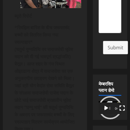
ब्यूरो रिपोर्ट
*रिमझिम बारिश के बीच जरूरतमंद
बच्चों को वितरित किया गया
स्वल्पाहार*
Submit
(चतुर्थ पुण्यतिथि पर समाजसेवी भूपेश
मदान को दी गई भावपूर्ण श्रद्धांजलि)
बैतूल। आज शहर के गंज स्थित
ओझाढाना क्षेत्र में समाजसेवा का एक
अनुकरणीय उदाहरण देखने को मिला।
मेम्बरशिप
जहां श्री योग वेदांत सेवा समिति बैतूल
प्लान डेमो
के संरक्षक समाजसेवी राजेश मदान के
छोटे भाई समाजसेवी ब्रह्मलीन भूपेश
Video
मदान “घन्नू भाई” की चतुर्थ पुण्यतिथि
00:00
04:54
Player
के अवसर पर जरूरतमंद बच्चों के लिए
स्वल्पाहार वितरण कार्यक्रम आयोजित
किया गया।