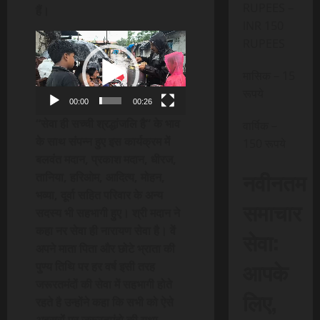
RUPEES –
हैं।
INR 150
Video
RUPEES
Player
मासिक – 15
रूपये
00:00
00:26
“सेवा ही सच्ची श्रद्धांजलि है” के भाव
वार्षिक –
के साथ संपन्न हुए इस कार्यक्रम में
150 रूपये
बलवंत मदान, प्रकाश मदान, धीरज,
नवीनतम
तानिया, हरिओम, आदित्य, मोहन,
भव्या, दूर्वा सहित परिवार के अन्य
समाचार
सदस्य भी सहभागी हुए। श्री मदान ने
कहा नर सेवा ही नारायण सेवा है। वें
सेवा:
अपने माता पिता और छोटे भ्राता की
आपके
पुण्य तिथि पर हर वर्ष इसी तरह
जरूरतमंदों की सेवा में सहभागी होते
लिए,
रहते है उन्होंने कहा कि सभी को ऐसे