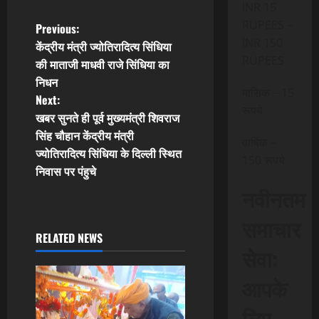
INR 15
RUPEES –
P
Previous:
INR 150
केंद्रीय मंत्री ज्योतिरादित्य सिंधिया
o
RUPEES
की माताजी माधवी राजे सिंधिया का
निधन
s
मासिक – 15
Next:
रूपये
t
खबर सुनते ही पूर्व मुख्यमंत्री शिवराज
सिंह चौहान केंद्रीय मंत्री
वार्षिक –
n
ज्योतिरादित्य सिंधिया के दिल्ली स्थित
150 रूपये
निवास पर पंहुचे
a
नवीनतम
v
समाचार
i
RELATED NEWS
सेवा:
g
आपके
a
लिए,