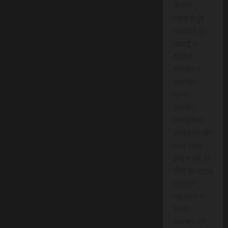
वितरण।
जिलों में हुई
घटनाओं पर
गहराई से
वीडियो
समाचार।
स्थानीय
धरना-
प्रदर्शन,
सांस्कृतिक
कार्यक्रम और
अन्य लाइव
इवेंट्स को वेब
टीवी पर लाइव
प्रसारण।
यह पहल न
केवल
समाचार को