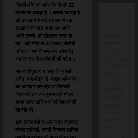
जिसमे मौके पर अवैध रेत से भरे 32
.
ट्रको को पकड़ा है । बताया जा रहा है
की कारवाही से मचे हड़कंप से एक
ड्राइवर को छोड़ बाकी सब अपने
*कृपया ध्यान
अपने ट्रको को छोडकर फरार हो
दे यह पेड
गए। वही मौके से 32 ट्रक, जेसीबी
मेम्बरशिप
,पोकलेन मशीने जप्त कर अवैध रेत
न्यूज डिजिटल
भंडारण पर भी कार्यवाही की गई है ।
मीडिया चैनल
है। मेम्बरशिप
जानकारिनुसार शाहपुर के गुवाड़ी
प्लान पर जा
समेत अन्य क्षेत्रों से अरशद अवैध रेत
कर सेलेक्ट
का कारोबार कर रहा था जिसकी
ऑप्शन को
शिकायते लगातार मुख्यमंत्री मोहन
क्लिक करे
यादव समेत खनिज कारपोरेशन में की
और मासिक
जा रही थी।
केवल 15
रूपये या
इन्ही शिकायतों के आधार पर कलेक्टर
वार्षिक 150
नरेंद्र सूर्यवंशी, एसपी निश्चल झारिया,
रूपये भुगतान
एसडीएम शाहपुर को साथ लेकर रात