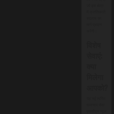
जो इस क्षेत्र
में क्रांतिकारी
बदलाव का
मार्ग प्रदान
करेगी।
विशेष
सेवाएं:
क्या
मिलेगा
आपको?
यह नई त्वरित
समाचार सेवा
एससीएन न्यूज