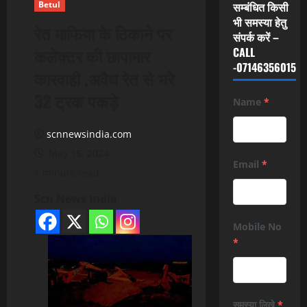
Betul
सम्बंधित किसी
भी समस्या हेतु
रेत माफिया के ठिकाने पर
संपर्क करें –
कलेक्टर की छापामार
CALL
-07146356015
कारवाही ,अवैध रेत से भरे
32 ट्रक पकड़े
Name
*
scnnewsindia.com
May 15, 2024
Email
*
1 minute read
Scn News India
Mobile No
*
समस्या लिखे
*