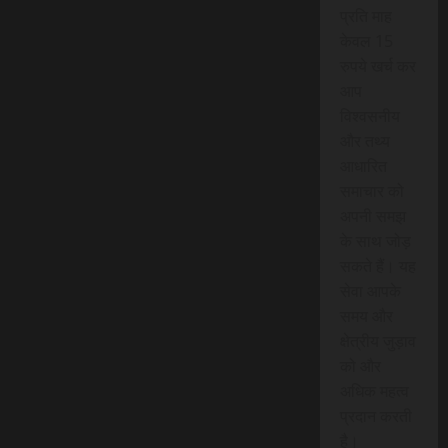
प्रति माह
केवल 15
रुपये खर्च कर
आप
विश्वसनीय
और तथ्य
आधारित
समाचार को
अपनी समझ
के साथ जोड़
सकते हैं। यह
सेवा आपके
समय और
क्षेत्रीय जुड़ाव
को और
अधिक महत्व
प्रदान करती
है।