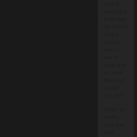
इंडिया के
सब्सक्राइबर्स
के लिए विशेष
तौर पर निर्मित
की गई है।
प्रति माह
मात्र 15
रुपये की
मामूली लागत
पर, आपको
निम्न सेवाओं
तक पहुंच
प्राप्त होगी:
राष्ट्रीय और
स्थानीय
समाचारों का
त्वरित