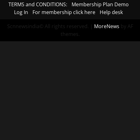
TERMS and CONDITIONS:
Membership Plan Demo
Log In
For membership click here
Help desk
Scnnewsindia© All rights reserved.
|
MoreNews
by AF
themes.