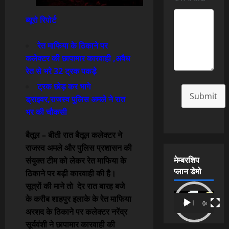
ब्यूरो रिपोर्ट
रेत माफिया के ठिकाने पर
कलेक्टर की छापामार कारवाही ,अवैध
रेत से भरे 32 ट्रक पकड़े
ट्रक छोड़ कर भागे
Submit
ड्राइवर,राजस्व पुलिस अमले ने रात
भर की चौकसी
बैतूल – बीती रात बैतूल कलेक्टर ने
राजस्व अमले और पुलिस प्रशासन की
मेम्बरशिप
संयुक्त टीम को लेकर रेत माफिया के
प्लान डेमो
ठिकाने पर बड़ी कारवाही की है।
सूत्रों की माने तो देर रात बारह बजे
Video
के करीब शाहपुर इलाके के रेत माफिया
00:00
04:54
Player
अरशद के ठिकाने पर कलेक्टर नरेंद्र
सूर्यवंशी ने छापामार कारवाही की