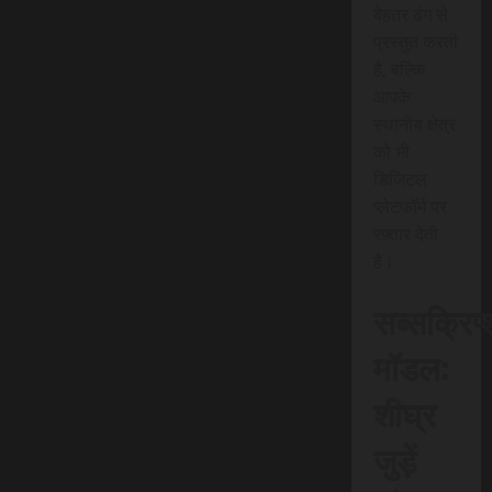
बेहतर ढंग से
प्रस्तुत करती
है, बल्कि
आपके
स्थानीय क्षेत्र
को भी
डिजिटल
प्लेटफॉर्म पर
रफ़्तार देती
है।
सब्सक्रिप
मॉडल:
शीघ्र
जुड़ें