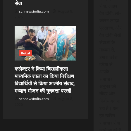
सेवा
सेवा, लाइव
scnnewsindia.com
August 8,
वेब टीवी, लो-
2026
कॉस्ट लाइव
प्रसारण, और
वेब टीवी जैसी
सेवाओं के
माध्यम से,
Betul
हमारा उद्देश
हमेशा से
कलेक्टर ने किया चिखलीकला
आपके
माध्यमिक शाला का किया निरीक्षण
समाचार
विद्यार्थियों से किया आत्मीय संवाद,
अनुभव को
मध्यान भोजन की गुणवत्ता परखी
तीव्र और
scnnewsindia.com
August 8,
निर्बाध बनाना
2026
रहा है। अब,
हम त्वरित
समाचार सेवा
लाने जा रहे हैं