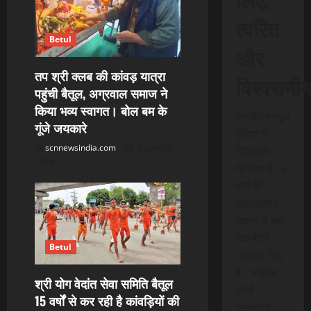
t
त्वरित
i
Betul
और
o
तप श्री क्लब की कांवड़ यात्रा
विश्वसनी
पहुंची बैतूल, अग्रवाल समाज ने
n
किया भव्य स्वागत। बोल बम के
एससीएन न्यूज
गूंजे जयकारे
इंडिया ने
scnnewsindia.com
August 8,
डिजिटल
2026
मीडिया में 15
वर्षों की
उल्लेखनीय
यात्रा में कई
तकनीकी
Betul
नवाचार किए
हैं। स्क्रेच
श्री योग वेदांत सेवा समिति बैतूल
कार्ड
15 वर्षों से कर रही है कांवड़ियों की
एसएमएस