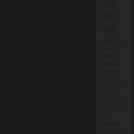
और
लाभ
उठाएं
एससीएन न्यूज
इंडिया की
त्वरित
समाचार सेवा
की शुरुआत
जल्द होने
वाली है। आप
इस सेवा का
पूरी तरह लाभ
उठाने के लिए
तुरंत
सब्सक्राइब
कर सकते हैं।