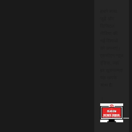
हमारे साथ
जुड़ें और
डिजिटल
मीडिया की
नई दिशाओं
को अपनाएं।
एससीएन न्यूज
इंडिया, जहां
हर सूचनात्मक
पल आपके
साथ है!
।