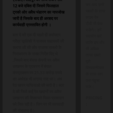
कर आप सभी
12 बजे दबिश दी जिसमे फिलहाल
खबरों के साथ
ट्रको ओर अवैध भंडारण का नापजोख
लाइव वेब
जारी है जिसके बाद ही अरशद पर
टीवी भी देख
कार्यवाही प्रस्तावित होगी ।
सकेंगे। हमें
बता दे की एक दी पहले ही कलेक्टर
सहयोग करें
नरेंद्र सूर्यवंशी ने राजस्व सहायकों की
ताकि हम और
क्लास ली थी और राजस्व मामलो के
भी अधिक
निराकारण के सख्त निर्देश दिए थे
ताजा खबरे
,जिसमे बाद बंसल कंपनी पर अवैध
पूरी
उत्खनन के प्रकरण में बंसल
विश्वसनीयता
कंस्ट्रक्शन पर 21.53 करोड़ रुपये
के साथ आप
का अर्थदंड भी लगाया गया था। अब
तक पंहुचा
रेत खनन माफियाओ की बारी है। बता
सके।
दे की जिले कई रेत खदानों पर अवैध
उत्खनन की शिकायते जिला प्रशासन
PRICING
को मिल रही है। जिन पर भी कारवाही
:
की संभावना है।