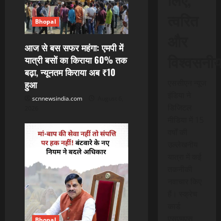
n
त्वरित
Bhopal
और
आज से बस सफर महंगा: एमपी में
विश्वसनी
यात्री बसों का किराया 60% तक
बढ़ा, न्यूनतम किराया अब ₹10
एससीएन न्यूज
हुआ
इंडिया ने
scnnewsindia.com
August 6,
डिजिटल
2026
मीडिया में 15
वर्षों की
उल्लेखनीय
यात्रा में कई
तकनीकी
नवाचार किए
हैं। स्क्रेच
कार्ड
एसएमएस
Bhopal