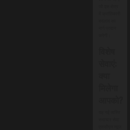
जो इस क्षेत्र
में क्रांतिकारी
बदलाव का
मार्ग प्रदान
करेगी।
विशेष
सेवाएं:
क्या
मिलेगा
आपको?
यह नई त्वरित
समाचार सेवा
एससीएन न्यूज