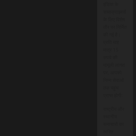
इंडिया के
सब्सक्राइबर्स
के लिए विशेष
तौर पर निर्मित
की गई है।
प्रति माह
मात्र 15
रुपये की
मामूली लागत
पर, आपको
निम्न सेवाओं
तक पहुंच
प्राप्त होगी:
राष्ट्रीय और
स्थानीय
समाचारों का
त्वरित