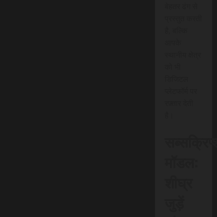
बेहतर ढंग से
प्रस्तुत करती
है, बल्कि
आपके
स्थानीय क्षेत्र
को भी
डिजिटल
प्लेटफॉर्म पर
रफ़्तार देती
है।
सब्सक्रिप
मॉडल:
शीघ्र
जुड़ें