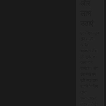
और
लाभ
उठाएं
एससीएन न्यूज
इंडिया की
त्वरित
समाचार सेवा
की शुरुआत
जल्द होने
वाली है। आप
इस सेवा का
पूरी तरह लाभ
उठाने के लिए
तुरंत
सब्सक्राइब
कर सकते हैं।