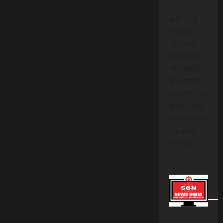
हमारे साथ
जुड़ें और
डिजिटल
मीडिया की
नई दिशाओं
को अपनाएं।
एससीएन न्यूज
इंडिया, जहां
हर सूचनात्मक
पल आपके
साथ है!
।