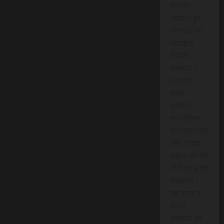
वितरण।
जिलों में हुई
घटनाओं पर
गहराई से
वीडियो
समाचार।
स्थानीय
धरना-
प्रदर्शन,
सांस्कृतिक
कार्यक्रम और
अन्य लाइव
इवेंट्स को वेब
टीवी पर लाइव
प्रसारण।
यह पहल न
केवल
समाचार को