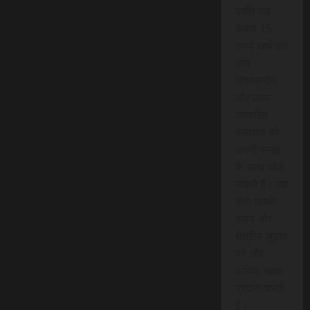
प्रति माह
केवल 15
रुपये खर्च कर
आप
विश्वसनीय
और तथ्य
आधारित
समाचार को
अपनी समझ
के साथ जोड़
सकते हैं। यह
सेवा आपके
समय और
क्षेत्रीय जुड़ाव
को और
अधिक महत्व
प्रदान करती
है।