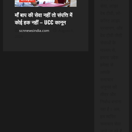
सेवा, लाइव
वेब टीवी, लो-
माँ बाप की सेवा नहीं तो संपत्ति में
कॉस्ट लाइव
कोई हक नहीं – UCC कानून
प्रसारण, और
scnnewsindia.com
August 6,
वेब टीवी जैसी
2026
सेवाओं के
माध्यम से,
हमारा उद्देश
हमेशा से
आपके
समाचार
अनुभव को
तीव्र और
निर्बाध बनाना
रहा है। अब,
हम त्वरित
समाचार सेवा
लाने जा रहे हैं