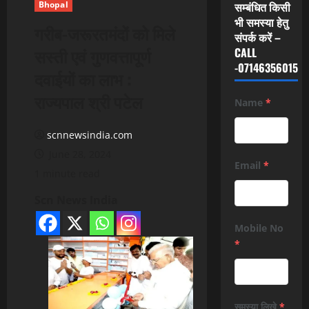
Bhopal
सम्बंधित किसी
भी समस्या हेतु
गरीब-जरूरतमंदों को मिले
संपर्क करें –
सस्ती एवं गुणवत्तापूर्ण
CALL
-07146356015
दवाईयों का लाभ :
राज्यपाल श्री पटेल
Name
*
scnnewsindia.com
June 28, 2024
Email
*
1 minute read
Scn News India
Mobile No
*
समस्या लिखे
*