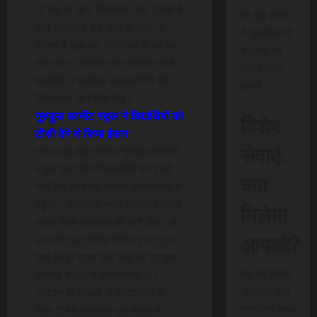
भी बैंक से ऋण दिलवाया जाए, ताकि मैं
जो इस क्षेत्र
कोई व्यवसाय कर सकूं या कोई भी
में क्रांतिकारी
विभाग में भृत्य का चौकीदार के पद पर
बदलाव का
रखा जाए। आवेदन पर कलेक्टर श्री
मार्ग प्रदान
सूर्यवंशी ने संबंधित अधिकारियों को
करेगी।
निराकरण के निर्देश दिए।
गुरुकुल कान्वेंट स्कूल ने विद्यार्थियों को
विशेष
टीसी देने से किया इंकार
सेवाएं:
ग्राम ताई खेड़ा स्थित गुरुकुल कान्वेंट
स्कूल द्वारा तीन विद्यार्थियों को टीसी
क्या
नहीं दिए जाने का मामला जनसुनवाई में
पहुंचा। दरअसल ग्राम बद्योड़ा निवासी
मिलेगा
संजय पिता बाबाराव की बेटी दीक्षा और
आपको?
लावन्या तथा दिनेश दारोकर का पुत्र
साई सिद्धी ग्राम ताई खेड़ा के गुरुकुल
यह नई त्वरित
कान्वेंट स्कूल में अध्ययनरत थे।
समाचार सेवा
आवेदन के माध्यम से विद्यार्थियों के
एससीएन न्यूज
पिता दिनेश दारोकार एवं संजय ने