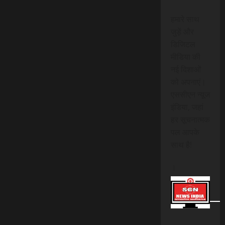
हमारे साथ
जुड़ें और
डिजिटल
मीडिया की
नई दिशाओं
को अपनाएं।
एससीएन न्यूज
इंडिया, जहां
हर सूचनात्मक
पल आपके
साथ है!
।