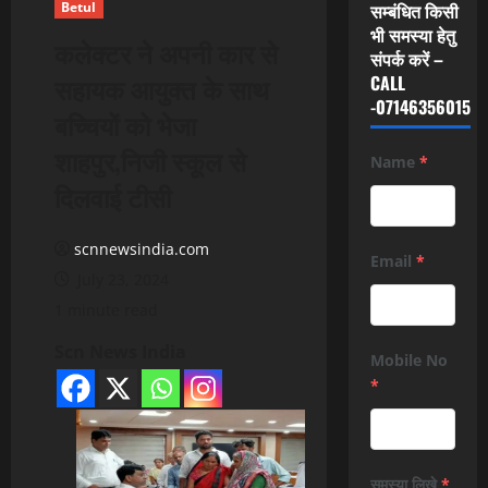
Betul
सम्बंधित किसी
भी समस्या हेतु
कलेक्टर ने अपनी कार से
संपर्क करें –
सहायक आयुक्त के साथ
CALL
-07146356015
बच्चियों को भेजा
शाहपुर,निजी स्कूल से
Name
*
दिलवाई टीसी
scnnewsindia.com
Email
*
July 23, 2024
1 minute read
Scn News India
Mobile No
*
समस्या लिखे
*