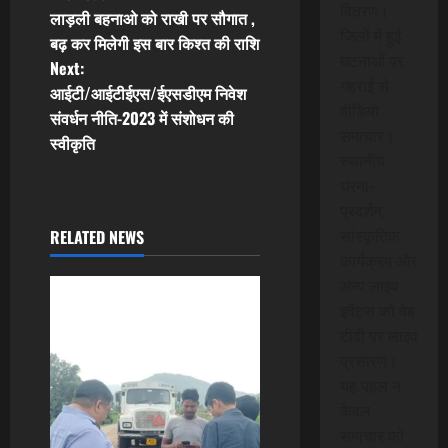
P
वितरण।
लाड़ली बहनाओ को राखी पर सौगात ,
o
जिलों में हुई
बढ़ कर मिलेगी इस बार किश्त की राशि
घटनाओं पर
Next:
s
गहराई से
आईटी/आईटीईएस/ईएसडीएम निवेश
वीडियो
t
संवर्धन नीति-2023 में संशोधन की
समाचार।
स्वीकृति
n
स्थानीय
धरना-
a
प्रदर्शन,
RELATED NEWS
सांस्कृतिक
v
कार्यक्रम और
i
अन्य लाइव
इवेंट्स को वेब
g
टीवी पर लाइव
प्रसारण।
a
यह पहल न
t
केवल
समाचार को