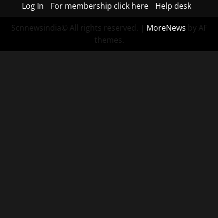
Log In
For membership click here
Help desk
Scnnewsindia© All rights reserved.
|
MoreNews
by AF
themes.