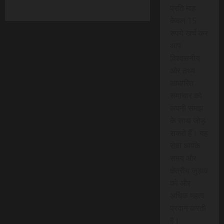
प्रति माह
केवल 15
रुपये खर्च कर
आप
विश्वसनीय
और तथ्य
आधारित
समाचार को
अपनी समझ
के साथ जोड़
सकते हैं। यह
सेवा आपके
समय और
क्षेत्रीय जुड़ाव
को और
अधिक महत्व
प्रदान करती
है।