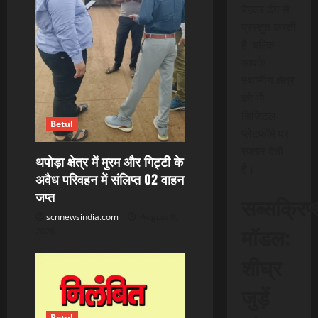
i
बेहतर ढंग से
प्रस्तुत करती
o
है, बल्कि
n
आपके
स्थानीय क्षेत्र
को भी
डिजिटल
Betul
प्लेटफॉर्म पर
रफ़्तार देती
थपोड़ा क्षेत्र में मुरम और गिट्टी के
है।
अवैध परिवहन में संलिप्त 02 वाहन
जप्त
सब्सक्रिप
scnnewsindia.com
August 9,
मॉडल:
2026
शीघ्र
जुड़ें
Betul