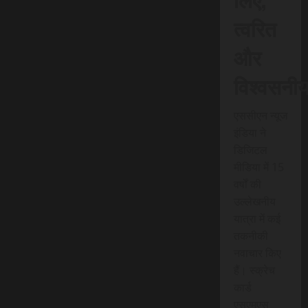
त्वरित
और
विश्वसनी
एससीएन न्यूज
इंडिया ने
डिजिटल
मीडिया में 15
वर्षों की
उल्लेखनीय
यात्रा में कई
तकनीकी
नवाचार किए
हैं। स्क्रेच
कार्ड
एसएमएस