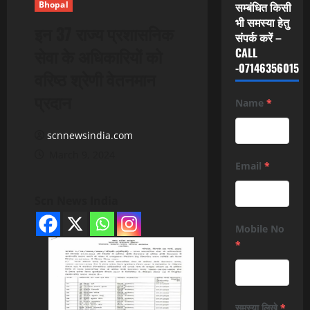
Bhopal
सम्बंधित किसी
भी समस्या हेतु
इन 37 राज्य प्रशासनिक
संपर्क करें –
सेवा के अधिकारियों को
CALL
-07146356015
वरिष्ठ श्रेणी वेतनमान
प्रदान
Name
*
scnnewsindia.com
March 9, 2024
Email
*
Scn News India
Mobile No
*
समस्या लिखे
*