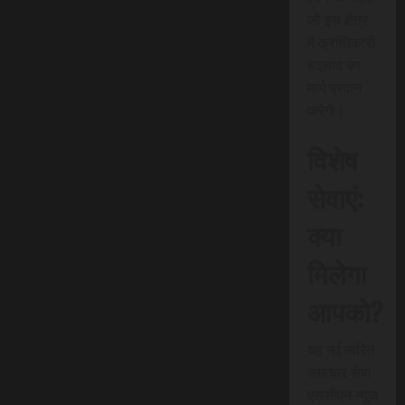
जो इस क्षेत्र
में क्रांतिकारी
बदलाव का
मार्ग प्रदान
करेगी।
विशेष
सेवाएं:
क्या
मिलेगा
आपको?
यह नई त्वरित
समाचार सेवा
एससीएन न्यूज