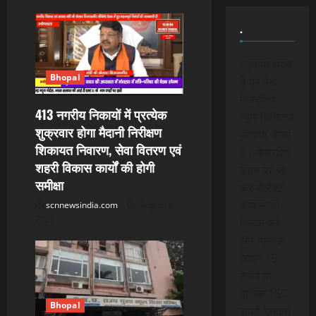
i
.
g
a
*कृपया ध्यान
Bhopal
दे यह पेड
t
मेम्बरशिप
413 नगरीय निकायों में प्रत्येक
न्यूज डिजिटल
i
शुक्रवार होगा मैदानी निरीक्षण
मीडिया चैनल
शिकायत निवारण, सेवा वितरण एवं
o
है। मेम्बरशिप
शहरी विकास कार्यों की होगी
प्लान पर जा
n
समीक्षा
कर सेलेक्ट
ऑप्शन को
scnnewsindia.com
August 8,
2026
क्लिक करे
और मासिक
केवल 15
रूपये या
वार्षिक 150
Bhopal
रूपये भुगतान