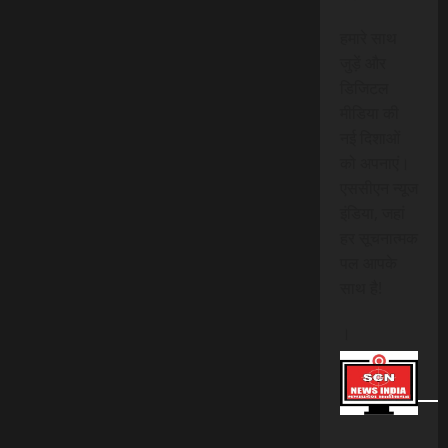
हमारे साथ
जुड़ें और
डिजिटल
मीडिया की
नई दिशाओं
को अपनाएं।
एससीएन न्यूज
इंडिया, जहां
हर सूचनात्मक
पल आपके
साथ है!
।