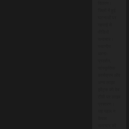
वितरण।
जिलों में हुई
घटनाओं पर
गहराई से
वीडियो
समाचार।
स्थानीय
धरना-
प्रदर्शन,
सांस्कृतिक
कार्यक्रम और
अन्य लाइव
इवेंट्स को वेब
टीवी पर लाइव
प्रसारण।
यह पहल न
केवल
समाचार को