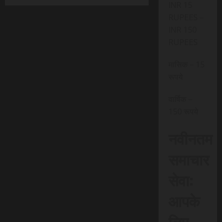
INR 15
RUPEES –
INR 150
RUPEES
मासिक – 15
रूपये
वार्षिक –
150 रूपये
नवीनतम
समाचार
सेवा:
आपके
लिए,