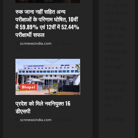
कर आप सभी
रुक जाना नहीं सहित अन्य
खबरों के साथ
परीक्षाओं के परिणाम घोषित, 10वीं
लाइव वेब
में 59.89% एवं 12वीं में 52.44%
टीवी भी देख
परीक्षार्थी सफल
सकेंगे। हमें
scnnewsindia.com
August 7,
सहयोग करें
2026
ताकि हम और
भी अधिक
ताजा खबरे
पूरी
विश्वसनीयता
Bhopal
के साथ आप
तक पंहुचा
प्रदेश को मिले नवनियुक्त 16
सके।
डीएसपी
PRICING
scnnewsindia.com
August 7,
2026
: