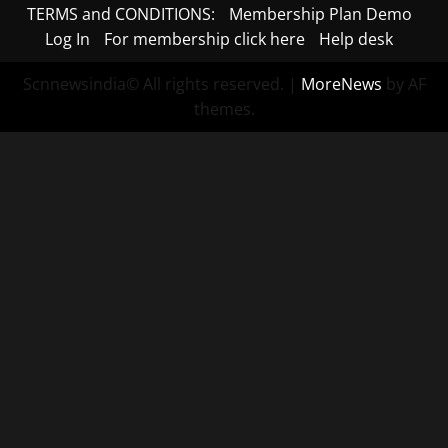
TERMS and CONDITIONS:
Membership Plan Demo
Log In
For membership click here
Help desk
Scnnewsindia© All rights reserved.
|
MoreNews
by AF
themes.