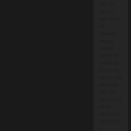
प्रति माह
केवल 15
रुपये खर्च कर
आप
विश्वसनीय
और तथ्य
आधारित
समाचार को
अपनी समझ
के साथ जोड़
सकते हैं। यह
सेवा आपके
समय और
क्षेत्रीय जुड़ाव
को और
अधिक महत्व
प्रदान करती
है।