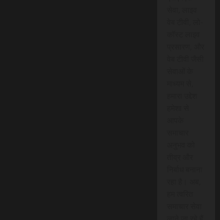
सेवा, लाइव
वेब टीवी, लो-
कॉस्ट लाइव
प्रसारण, और
वेब टीवी जैसी
सेवाओं के
माध्यम से,
हमारा उद्देश
हमेशा से
आपके
समाचार
अनुभव को
तीव्र और
निर्बाध बनाना
रहा है। अब,
हम त्वरित
समाचार सेवा
लाने जा रहे हैं