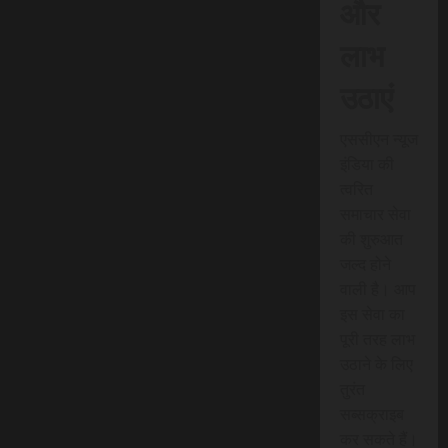
और
लाभ
उठाएं
एससीएन न्यूज
इंडिया की
त्वरित
समाचार सेवा
की शुरुआत
जल्द होने
वाली है। आप
इस सेवा का
पूरी तरह लाभ
उठाने के लिए
तुरंत
सब्सक्राइब
कर सकते हैं।