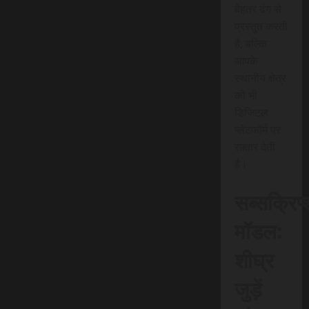
बेहतर ढंग से
प्रस्तुत करती
है, बल्कि
आपके
स्थानीय क्षेत्र
को भी
डिजिटल
प्लेटफॉर्म पर
रफ़्तार देती
है।
सब्सक्रिप
मॉडल:
शीघ्र
जुड़ें