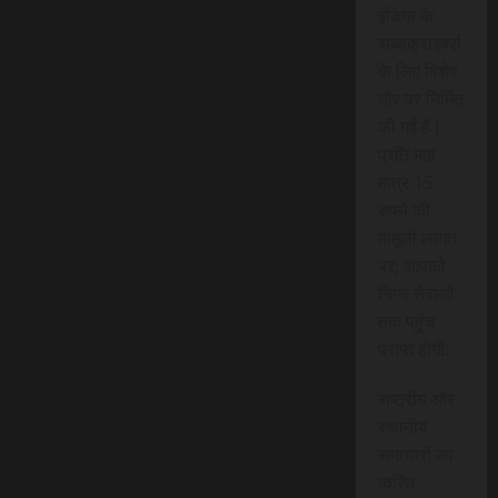
इंडिया के
सब्सक्राइबर्स
के लिए विशेष
तौर पर निर्मित
की गई है।
प्रति माह
मात्र 15
रुपये की
मामूली लागत
पर, आपको
निम्न सेवाओं
तक पहुंच
प्राप्त होगी:
राष्ट्रीय और
स्थानीय
समाचारों का
त्वरित