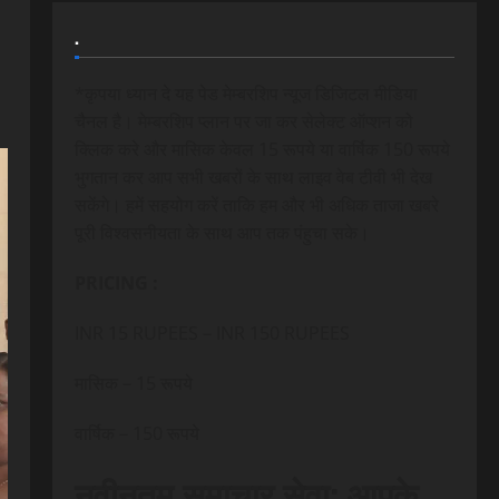
.
*कृपया ध्यान दे यह पेड मेम्बरशिप न्यूज डिजिटल मीडिया
चैनल है। मेम्बरशिप प्लान पर जा कर सेलेक्ट ऑप्शन को
क्लिक करे और मासिक केवल 15 रूपये या वार्षिक 150 रूपये
भुगतान कर आप सभी खबरों के साथ लाइव वेब टीवी भी देख
सकेंगे। हमें सहयोग करें ताकि हम और भी अधिक ताजा खबरे
पूरी विश्वसनीयता के साथ आप तक पंहुचा सके।
PRICING :
INR 15 RUPEES – INR 150 RUPEES
मासिक – 15 रूपये
वार्षिक – 150 रूपये
नवीनतम समाचार सेवा: आपके