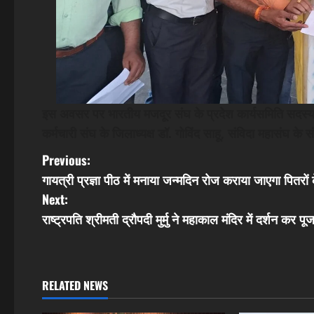
इस अवसर पर भारतीय मजदूर संघ के प्रदेश कार्यसमिति सदस्य रा
कर्मचारी संघ के जिलाध्यक्ष डॉ. गोविंद साहू, संविदा महासंघ 
P
Previous:
गायत्री प्रज्ञा पीठ में मनाया जन्मदिन रोज कराया जाएगा पितरों 
o
Next:
s
राष्ट्रपति श्रीमती द्रौपदी मुर्मु ने महाकाल मंदिर में दर्शन कर 
t
n
RELATED NEWS
a