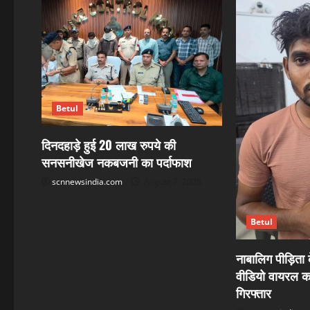
v
i
g
a
Betul
t
दिनदहाड़े हुई 20 लाख रुपये की
सनसनीखेज नकबजनी का पर्दाफाश
i
scnnewsindia.com
August 7, 2026
o
n
Betul
नाबालिग पीड़िता
वीडियो वायरल क
गिरफ्तार