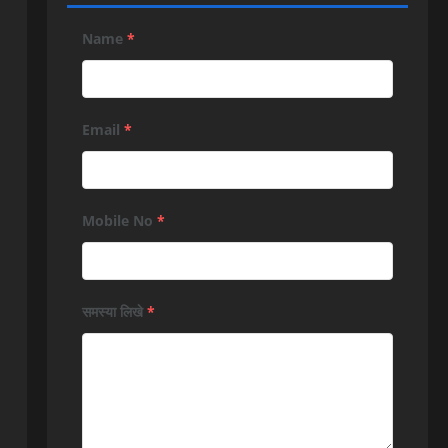
Name
*
Email
*
Mobile No
*
समस्या लिखे
*