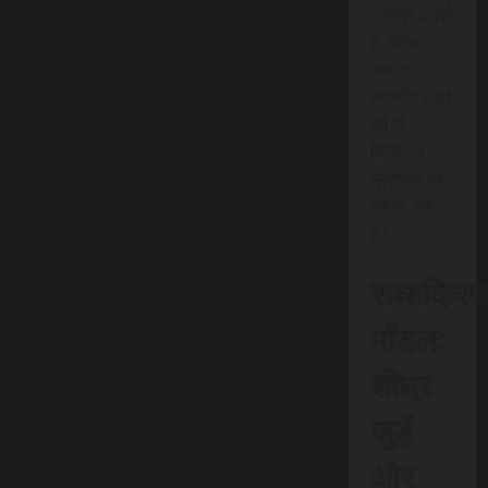
प्रस्तुत करती
है, बल्कि
आपके
स्थानीय क्षेत्र
को भी
डिजिटल
प्लेटफॉर्म पर
रफ़्तार देती
है।
सब्सक्रिप
मॉडल:
शीघ्र
जुड़ें
और