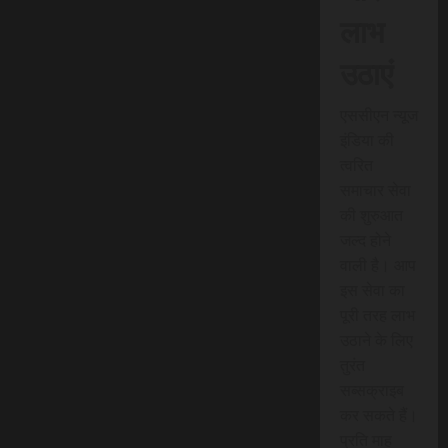
लाभ
उठाएं
एससीएन न्यूज
इंडिया की
त्वरित
समाचार सेवा
की शुरुआत
जल्द होने
वाली है। आप
इस सेवा का
पूरी तरह लाभ
उठाने के लिए
तुरंत
सब्सक्राइब
कर सकते हैं।
प्रति माह