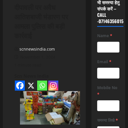
भी समस्या हेतु
दीपावली पर अवैध
संपर्क करें –
आतिशबाजी भंडारण पर
CALL
-07146356015
आमला पुलिस की बड़ी
कार्रवाई
Name
*
scnnewsindia.com
November 1, 2024
Email
*
1 minute read
Scn News India
Mobile No
*
समस्या लिखे
*