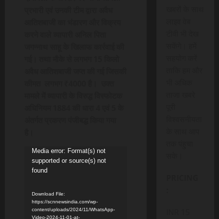
खबरों के साथ
प्रभारी एवं उनकी टीम द्वारा अवैध
लाइव वेब
आतिशबाजी का भंडारण और विक्रय
टीवी भी देख
करने वाले व्यापारी अनिल पिता
सकेंगे। हमें
जगन्नाथ साहू के खिलाफ कार्रवाई की
सहयोग करें
गई।
तथा मौके से लगभग 15 किलो
ताकि हम और
अवैध आतिशबाजी जप्त की गई जिसकी
भी अधिक
कीमत
लगभग ₹4000 है।
उक्त
ताजा खबरे
मामले में व्यापारी के विरुद्ध विस्फोटक
पूरी
अधिनियम 1884 की धारा 4 एवं 5 के
विश्वसनीयता
अंतर्गत प्रकरण पंजीबद्ध किया गया
के साथ आप
है।
तक पंहुचा
Video
Media error: Format(s) not
सके।
supported or source(s) not
Player
found
PRICING
:
Download File:
https://scnnewsindia.com/wp-
INR 15
content/uploads/2024/11/WhatsApp-
Video-2024-11-01-at-