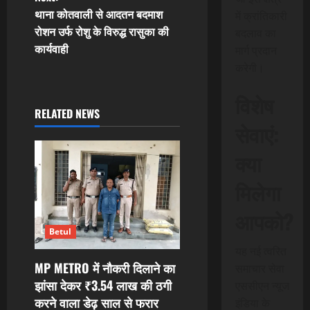
t
थाना कोतवाली से आदतन बदमाश
में क्रांतिकारी
रोशन उर्फ रोशु के विरुद्ध रासुका की
बदलाव का
n
कार्यवाही
मार्ग प्रदान
करेगी।
a
विशेष
v
RELATED NEWS
सेवाएं:
i
क्या
g
मिलेगा
a
आपको?
t
Betul
i
यह नई त्वरित
MP METRO में नौकरी दिलाने का
समाचार सेवा
o
झांसा देकर ₹3.54 लाख की ठगी
एससीएन न्यूज
करने वाला डेढ़ साल से फरार
इंडिया के