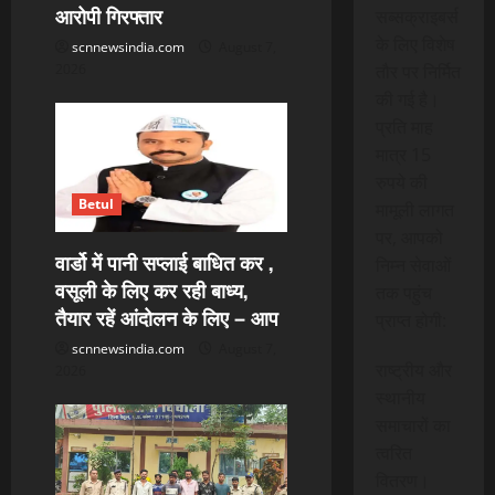
n
आरोपी गिरफ्तार
सब्सक्राइबर्स
के लिए विशेष
scnnewsindia.com
August 7,
तौर पर निर्मित
2026
की गई है।
प्रति माह
मात्र 15
रुपये की
Betul
मामूली लागत
पर, आपको
वार्डो में पानी सप्लाई बाधित कर ,
निम्न सेवाओं
वसूली के लिए कर रही बाध्य,
तक पहुंच
तैयार रहें आंदोलन के लिए – आप
प्राप्त होगी:
scnnewsindia.com
August 7,
राष्ट्रीय और
2026
स्थानीय
समाचारों का
त्वरित
वितरण।