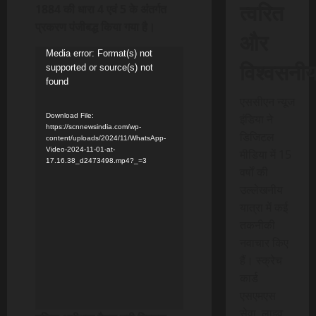
त्वरित
1884 की धारा 4 एवं 5 के अंतर्गत
प्रकरण पंजीबद्ध किया गया है।
और
Video
Media error: Format(s) not
विश्वसनी
supported or source(s) not
Player
found
एससीएन न्यूज
Download File:
इंडिया ने
https://scnnewsindia.com/wp-
डिजिटल
content/uploads/2024/11/WhatsApp-
Video-2024-11-01-at-
मीडिया में 15
17.16.38_d2473498.mp4?_=3
वर्षों की
उल्लेखनीय
यात्रा में कई
तकनीकी
नवाचार किए
हैं। स्क्रेच
कार्ड
एसएमएस
सेवा, लाइव