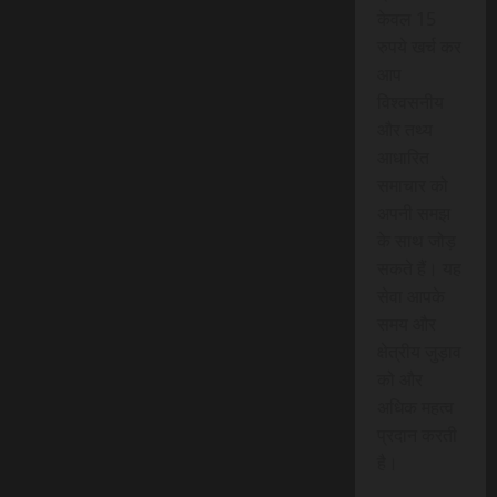
केवल 15
रुपये खर्च कर
आप
विश्वसनीय
और तथ्य
आधारित
समाचार को
अपनी समझ
के साथ जोड़
सकते हैं। यह
सेवा आपके
समय और
क्षेत्रीय जुड़ाव
को और
अधिक महत्व
प्रदान करती
है।