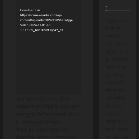
.
Download File:
https://scnnewsindia.com/wp-
*कृपया ध्यान
content/uploads/2024/11/WhatsApp-
Video-2024-11-01-at-
दे यह पेड
17.16.39_60df4539.mp4?_=1
मेम्बरशिप
न्यूज डिजिटल
मीडिया चैनल
है। मेम्बरशिप
प्लान पर जा
कर सेलेक्ट
ऑप्शन को
क्लिक करे
और मासिक
थाना आमला पुलिस द्वारा पुलिस
केवल 15
अधीक्षक के इन निर्देशों के पालन पालन
रूपये या
करते हुए दो लोगों पर कारवाही की गई
वार्षिक 150
है। जिनमे
पहली कार्यवाही
रूपये भुगतान
दिनांक 31 अक्टूबर 2024 को
कर आप सभी
दीपावली के अवसर पर थाना आमला