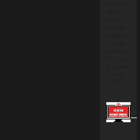
हमारे साथ
जुड़ें और
डिजिटल
मीडिया की
नई दिशाओं
को अपनाएं।
एससीएन न्यूज
इंडिया, जहां
हर सूचनात्मक
पल आपके
साथ है!
।