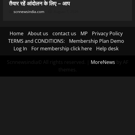
तैयार रहें आंदोलन के लिए – आप
scnnewsindia.com
August 7, 2026
Home
About us
contact us
MP
Privacy Policy
TERMS and CONDITIONS:
Membership Plan Demo
Log In
For membership click here
Help desk
Scnnewsindia© All rights reserved.
|
MoreNews
by AF
themes.