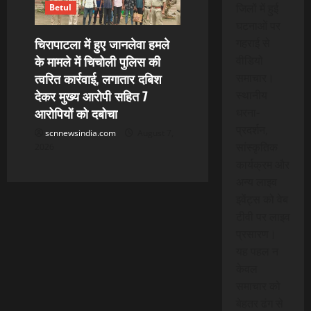
जिलों में हुई
Betul
घटनाओं पर
चिरापाटला में हुए जानलेवा हमले
गहराई से
के मामले में चिचोली पुलिस की
वीडियो
त्वरित कार्रवाई, लगातार दबिश
समाचार।
देकर मुख्य आरोपी सहित 7
स्थानीय
आरोपियों को दबोचा
धरना-
प्रदर्शन,
scnnewsindia.com
August 7,
सांस्कृतिक
2026
कार्यक्रम और
अन्य लाइव
इवेंट्स को वेब
टीवी पर लाइव
प्रसारण।
यह पहल न
केवल
समाचार को
बेहतर ढंग से