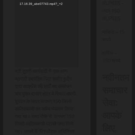
RUPEES –
17.16.39_abe07743.mp4?_=2
INR 150
RUPEES
मासिक – 15
रूपये
वार्षिक –
150 रूपये
वही दूसरी कार्यवाही में
एक अन्य
नवीनतम
व्यापारी इब्राहिम पिता शब्बीर हुसैन
समाचार
द्वारा लाइसेंस की शर्तों का उल्लंघन
कर मुख्य बाजार क्षेत्र में स्थित अपनी
सेवा:
दुकान के ऊपर लगभग 150 किलो
आतिशबाजी का अवैध भंडारण किया
आपके
गया था। तथा
मौके से लगभग 150
किलो आतिशबाजी पटाखे जप्त किये
लिए,
गए। मामले में
विस्फोटक अधिनियम