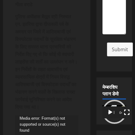
नीता वराठे
पुलिस अधीक्षक बैतूल श्री निश्चल
एन. झारिया द्वारा दीपावली पर्व के
अवसर पर जिले में आतिशबाजी एवं
विस्फोटक पदार्थों के सुरक्षित भंडारण
के लिए समस्त थाना प्रभारियों को
Submit
निर्देश दिए गए थे कि कोई भी व्यापारी
लाइसेंस की शर्तों का उल्लंघन न करे।
इन निर्देशों के तहत आवासीय एवं
व्यावसायिक क्षेत्रों में नियम विरुद्ध
आतिशबाजी एवं विस्फोटक पदार्थों का
मेम्बरशिप
भंडारण करने वालों के खिलाफ सख्त
प्लान डेमो
कार्रवाई सुनिश्चित करने का आदेश
दिया गया था।
Video
00:00
04:54
Player
Video
Media error: Format(s) not
supported or source(s) not
Player
found