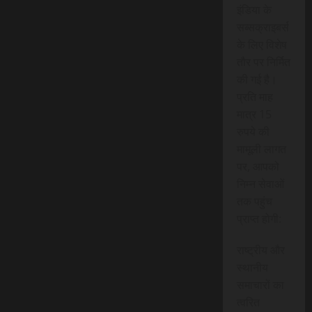
इंडिया के
सब्सक्राइबर्स
के लिए विशेष
तौर पर निर्मित
की गई है।
प्रति माह
मात्र 15
रुपये की
मामूली लागत
पर, आपको
निम्न सेवाओं
तक पहुंच
प्राप्त होगी:
राष्ट्रीय और
स्थानीय
समाचारों का
त्वरित