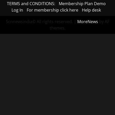
TERMS and CONDITIONS:
Membership Plan Demo
Log In
For membership click here
Help desk
Scnnewsindia© All rights reserved.
|
MoreNews
by AF
themes.