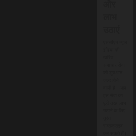
और
लाभ
उठाएं
एससीएन न्यूज
इंडिया की
त्वरित
समाचार सेवा
की शुरुआत
जल्द होने
वाली है। आप
इस सेवा का
पूरी तरह लाभ
उठाने के लिए
तुरंत
सब्सक्राइब
कर सकते हैं।