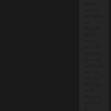
प्रति माह
केवल 15
रुपये खर्च कर
आप
विश्वसनीय
और तथ्य
आधारित
समाचार को
अपनी समझ
के साथ जोड़
सकते हैं। यह
सेवा आपके
समय और
क्षेत्रीय जुड़ाव
को और
अधिक महत्व
प्रदान करती
है।