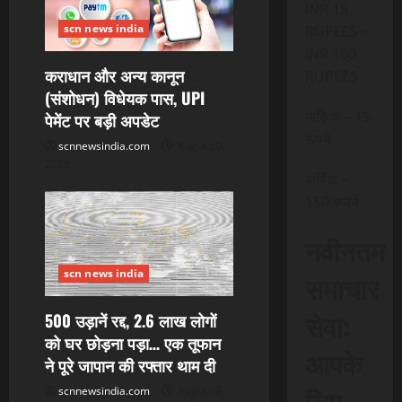
INR 15
a
scn news india
RUPEES –
INR 150
t
कराधान और अन्य कानून
RUPEES
i
(संशोधन) विधेयक पास, UPI
मासिक – 15
पेमेंट पर बड़ी अपडेट
o
रूपये
scnnewsindia.com
August 9,
2026
n
वार्षिक –
150 रूपये
नवीनतम
scn news india
समाचार
सेवा:
500 उड़ानें रद्द, 2.6 लाख लोगों
को घर छोड़ना पड़ा… एक तूफान
आपके
ने पूरे जापान की रफ्तार थाम दी
लिए,
scnnewsindia.com
August 9,