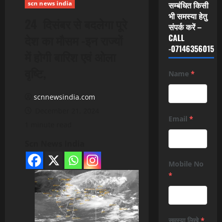
scn news india
सम्बंधित किसी
भी समस्या हेतु
24 दिसंबर से बदलेगा पूरे
संपर्क करें –
देश का मौसम -इन राज्यों
CALL
-07146356015
में होगी बारिश एवं ओला
वृष्टि,
Name
*
scnnewsindia.com
December 21, 2024
Email
*
1 minute read
Scn News India
Mobile No
*
समस्या लिखे
*