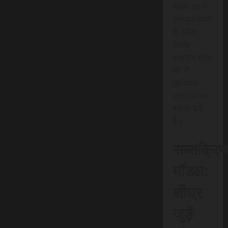
बेहतर ढंग से
प्रस्तुत करती
है, बल्कि
आपके
स्थानीय क्षेत्र
को भी
डिजिटल
प्लेटफॉर्म पर
रफ़्तार देती
है।
सब्सक्रिप
मॉडल:
शीघ्र
जुड़ें