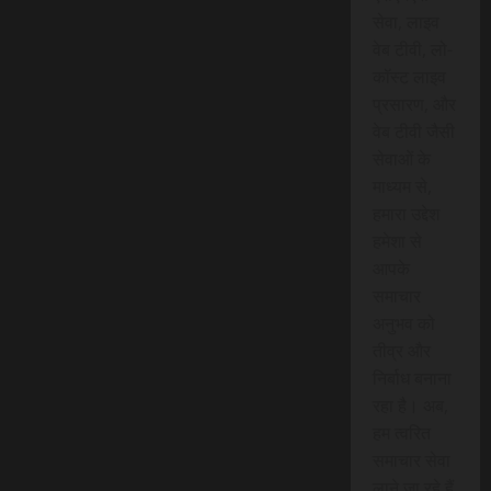
सेवा, लाइव
वेब टीवी, लो-
कॉस्ट लाइव
प्रसारण, और
वेब टीवी जैसी
सेवाओं के
माध्यम से,
हमारा उद्देश
हमेशा से
आपके
समाचार
अनुभव को
तीव्र और
निर्बाध बनाना
रहा है। अब,
हम त्वरित
समाचार सेवा
लाने जा रहे हैं