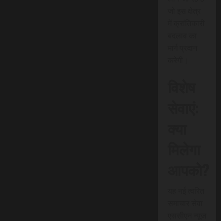
जो इस क्षेत्र
में क्रांतिकारी
बदलाव का
मार्ग प्रदान
करेगी।
विशेष
सेवाएं:
क्या
मिलेगा
आपको?
यह नई त्वरित
समाचार सेवा
एससीएन न्यूज