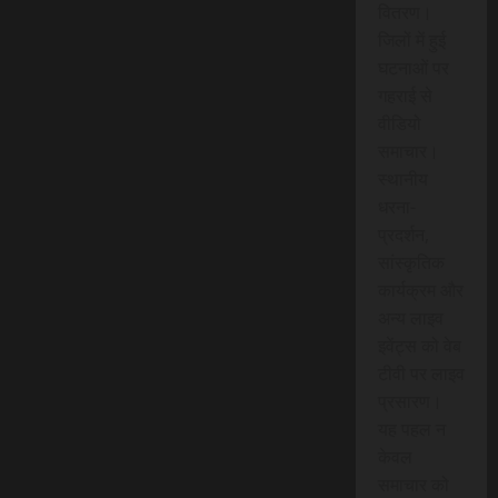
वितरण।
जिलों में हुई
घटनाओं पर
गहराई से
वीडियो
समाचार।
स्थानीय
धरना-
प्रदर्शन,
सांस्कृतिक
कार्यक्रम और
अन्य लाइव
इवेंट्स को वेब
टीवी पर लाइव
प्रसारण।
यह पहल न
केवल
समाचार को