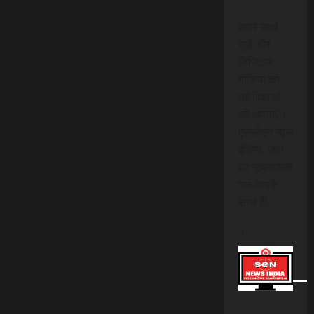
हमारे साथ
जुड़ें और
डिजिटल
मीडिया की
नई दिशाओं
को अपनाएं।
एससीएन न्यूज
इंडिया, जहां
हर सूचनात्मक
पल आपके
साथ है!
।