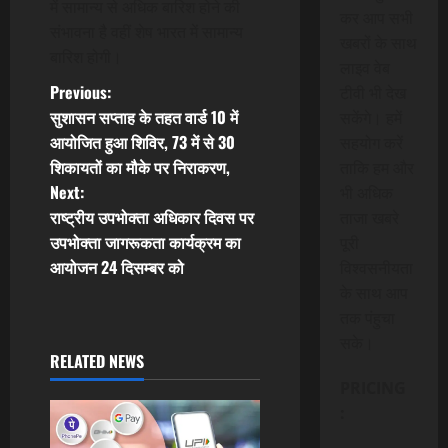
में सामान्य से अधिक बारिश होने की
कर आप सभी
संभावना है वहीं शेष भारत में सामान्य
खबरों के साथ
बारिश होगी।
लाइव वेब
P
Previous:
टीवी भी देख
सुशासन सप्ताह के तहत वार्ड 10 में
सकेंगे। हमें
o
आयोजित हुआ शिविर, 73 में से 30
सहयोग करें
शिकायतों का मौके पर निराकरण,
ताकि हम और
s
Next:
भी अधिक
t
राष्ट्रीय उपभोक्ता अधिकार दिवस पर
ताजा खबरे
उपभोक्ता जागरूकता कार्यक्रम का
पूरी
n
आयोजन 24 दिसम्बर को
विश्वसनीयता
के साथ आप
a
तक पंहुचा
v
सके।
RELATED NEWS
i
PRICING
:
g