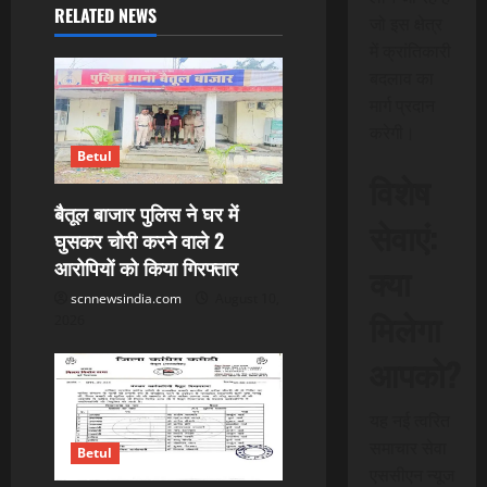
i
RELATED NEWS
जो इस क्षेत्र
में क्रांतिकारी
g
बदलाव का
a
मार्ग प्रदान
करेगी।
t
Betul
विशेष
i
बैतूल बाजार पुलिस ने घर में
सेवाएं:
घुसकर चोरी करने वाले 2
o
आरोपियों को किया गिरफ्तार
क्या
n
scnnewsindia.com
August 10,
मिलेगा
2026
आपको?
यह नई त्वरित
समाचार सेवा
Betul
एससीएन न्यूज