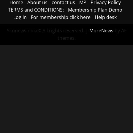
Home
About us
contact us
MP
Privacy Policy
TERMS and CONDITIONS:
Membership Plan Demo
Log In
For membership click here
Help desk
Scnnewsindia© All rights reserved.
|
MoreNews
by AF
themes.