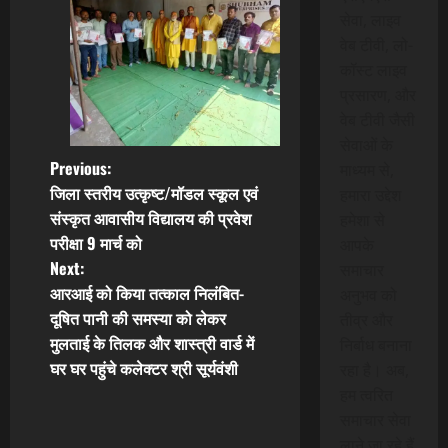
सेवा, लाइव
वेब टीवी, लो-
कॉस्ट लाइव
प्रसारण, और
वेब टीवी जैसी
सेवाओं के
P
Previous:
माध्यम से,
जिला स्तरीय उत्कृष्ट/मॉडल स्कूल एवं
हमारा उद्देश
o
संस्कृत आवासीय विद्यालय की प्रवेश
हमेशा से
परीक्षा 9 मार्च को
आपके
s
Next:
समाचार
t
आरआई को किया तत्काल निलंबित-
अनुभव को
दूषित पानी की समस्या को लेकर
तीव्र और
n
मुलताई के तिलक और शास्त्री वार्ड में
निर्बाध बनाना
घर घर पहुंचे कलेक्टर श्री सूर्यवंशी
रहा है। अब,
a
हम त्वरित
v
समाचार सेवा
लाने जा रहे हैं