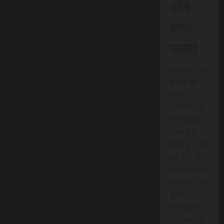
और
लाभ
उठाएं
एससीएन न्यूज
इंडिया की
त्वरित
समाचार सेवा
की शुरुआत
जल्द होने
वाली है। आप
इस सेवा का
पूरी तरह लाभ
उठाने के लिए
तुरंत
सब्सक्राइब
कर सकते हैं।