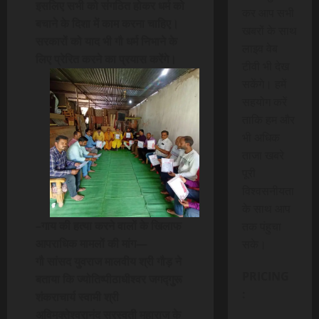
इसलिए सभी को संगठित होकर धर्म को
कर आप सभी
बचाने के दिशा में काम करना चाहिए।
खबरों के साथ
सरकारों को याद भी गौ धर्म निभाने के
लाइव वेब
लिए प्रेरित करने का प्रयास करेंगे।
टीवी भी देख
सकेंगे। हमें
सहयोग करें
ताकि हम और
भी अधिक
ताजा खबरे
पूरी
विश्वसनीयता
के साथ आप
–गाय की हत्या करने वालों के खिलाफ
तक पंहुचा
आपराधिक मामलों की मांग—
सके।
गौ सांसद युवराज मालवीय श्री गौड़ ने
PRICING
बताया कि ज्योतिष्पीठाधीश्वर जगद्गुरू
:
शंकराचार्य स्वामी श्री
अविमुक्तेश्वरानंद सरस्वती महाराज के