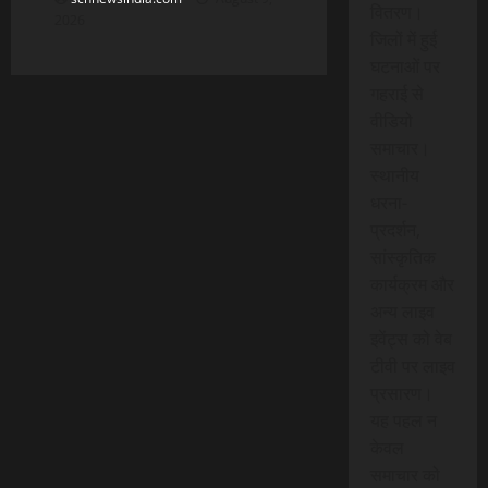
वितरण।
2026
जिलों में हुई
घटनाओं पर
गहराई से
वीडियो
समाचार।
स्थानीय
धरना-
प्रदर्शन,
सांस्कृतिक
कार्यक्रम और
अन्य लाइव
इवेंट्स को वेब
टीवी पर लाइव
प्रसारण।
यह पहल न
केवल
समाचार को