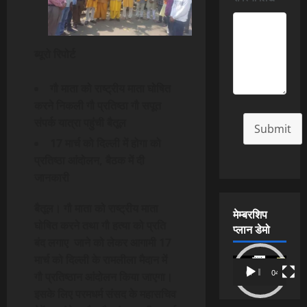
ब्यूरो रिपोर्ट
गौ माता को राष्ट्रीय माता घोषित
करने निकली गौ प्रतिष्ठा गौ सपूत
संपर्क यात्रा पहुंची बैतूल
Submit
17 मार्च को दिल्ली में होगा को
प्रतिष्ठा आंदोलन, बैठक में दी
जानकारी
बैतूल। गौ माता को राष्ट्रीय माता
मेम्बरशिप
घोषित करने तथा गौ हत्या को प्रति
प्लान डेमो
बंद लगाए जाने को लेकर आगामी 17
मार्च को दिल्ली के रामलीला मैदान में
Video
00:00
04:54
गौ प्रतिष्ठान आंदोलन किया जाएगा।
Player
इसके लिए परमधर्म संसद के महासचिव