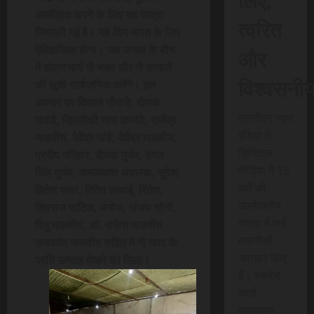
आमंत्रित करने के लिए यह यात्रा
त्वरित
निकाली गई है। यह दिन भारत के लिए
और
ऐतिहासिक होगा। जब जनता के बीच
में शंकराचार्य गौ भक्त और गौ हत्यारों
विश्वसनी
की सूची सार्वजनिक करेंगे। इस
अवसर पर विशाल भौरासे, दीपक
एससीएन न्यूज
गावंडे, त्रिलोकी नाथ कनाठे, राजेंद्र
इंडिया ने
मालवीय, देवेंद्र पांडे, देवेंद्र मालवीय,
डिजिटल
प्रदीप परिहार, दीपक गुर्जर, दंगल
मीडिया में 15
सिंह गुर्जर, कमलकांत अडलक, सुरेश,
वर्षों की
हितेश पवार, रितेश दरवाई, रितेश,
उल्लेखनीय
शिवराज पाटिल, मनोज, संजय सोनी,
यात्रा में कई
रितु मालवीय, डॉ. राकेश मालवीय
तकनीकी
उमाकांत मालवीय सहित में गौ माता के
नवाचार किए
प्रति उत्साह देखने को मिला।
हैं। स्क्रेच
कार्ड
एसएमएस