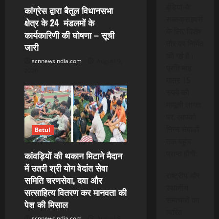
इंडिया के
कांग्रेस द्वारा बैतूल विधानसभा
सब्सक्राइबर्स
क्षेत्र के 24 मंडलमों के
के लिए विशेष
कार्यकारिणी की घोषणा – सूची
तौर पर निर्मित
जारी
की गई है।
scnnewsindia.com
August 9,
प्रति माह
2026
मात्र 15
रुपये की
मामूली लागत
पर, आपको
निम्न सेवाओं
Betul
तक पहुंच
प्राप्त होगी:
कांवड़ियों की थकान मिटाने मैदान
में उतरी श्री योग वेदांत सेवा
राष्ट्रीय और
समिति चरणसेवा, दवा और
स्थानीय
सत्साहित्य वितरण कर मानवता की
समाचारों का
पेश की मिसाल
त्वरित
scnnewsindia.com
August 9,