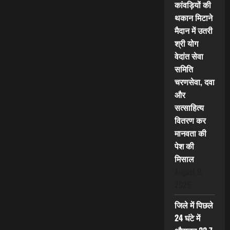
कांवड़ियों की
थकान मिटाने
मैदान में उतरी
श्री योग
वेदांत सेवा
समिति
चरणसेवा, दवा
और
सत्साहित्य
वितरण कर
मानवता की
पेश की
मिसाल
August 9,
2026
जिले में पिछले
24 घंटे में