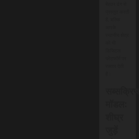
बेहतर ढंग से
प्रस्तुत करती
है, बल्कि
आपके
स्थानीय क्षेत्र
को भी
डिजिटल
प्लेटफॉर्म पर
रफ़्तार देती
है।
सब्सक्रिप
मॉडल:
शीघ्र
जुड़ें