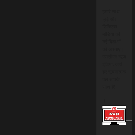
हमारे साथ
जुड़ें और
डिजिटल
मीडिया की
नई दिशाओं
को अपनाएं।
एससीएन न्यूज
इंडिया, जहां
हर सूचनात्मक
पल आपके
साथ है!
।