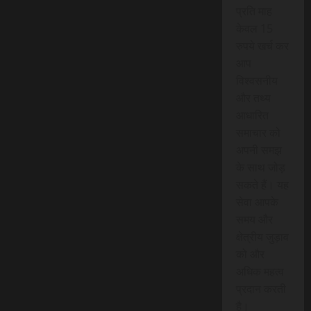
प्रति माह
केवल 15
रुपये खर्च कर
आप
विश्वसनीय
और तथ्य
आधारित
समाचार को
अपनी समझ
के साथ जोड़
सकते हैं। यह
सेवा आपके
समय और
क्षेत्रीय जुड़ाव
को और
अधिक महत्व
प्रदान करती
है।