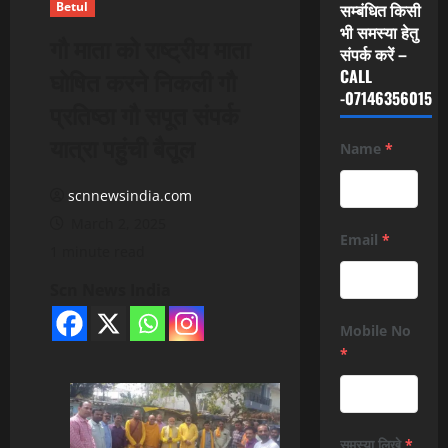
Betul
सम्बंधित किसी
भी समस्या हेतु
गौ माता को राष्ट्रीय माता
संपर्क करें –
घोषित करने निकली गौ
CALL
-07146356015
प्रतिष्ठा गौ सपूत संपर्क
यात्रा पहुंची बैतूल
Name
*
scnnewsindia.com
March 2, 2025
Email
*
1 minute read
Scn News India
Mobile No
*
समस्या लिखे
*