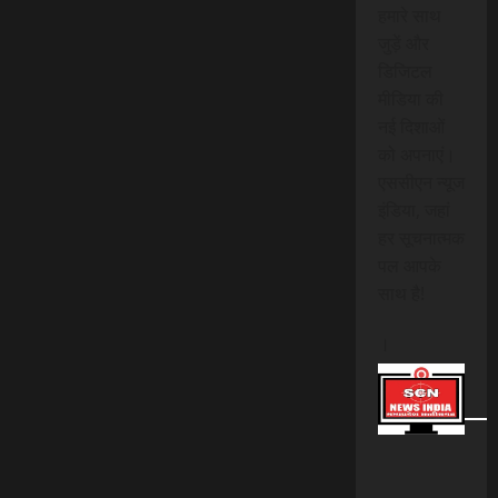
हमारे साथ
जुड़ें और
डिजिटल
मीडिया की
नई दिशाओं
को अपनाएं।
एससीएन न्यूज
इंडिया, जहां
हर सूचनात्मक
पल आपके
साथ है!
।