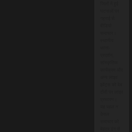
जिलों में हुई
घटनाओं पर
गहराई से
वीडियो
समाचार।
स्थानीय
धरना-
प्रदर्शन,
सांस्कृतिक
कार्यक्रम और
अन्य लाइव
इवेंट्स को वेब
टीवी पर लाइव
प्रसारण।
यह पहल न
केवल
समाचार को
बेहतर ढंग से