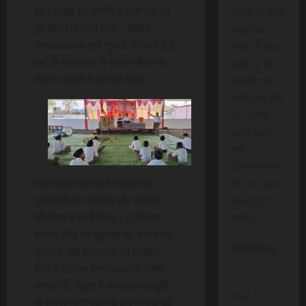
थी। मात्र 15 वर्षों में उन्होंने संघ को
खबरों के साथ
पूरे देश में विस्तार दिया। द्वितीय
लाइव वेब
सरसंघचालक श्री गुरुजी ने अपने 33
टीवी भी देख
वर्षों के कार्यकाल में समाज जीवन के
सकेंगे। हमें
विभिन्न क्षेत्रों में जागरण किया।
सहयोग करें
ताकि हम और
भी अधिक
ताजा खबरे
पूरी
विश्वसनीयता
बाला साहब देवरस ने समाज की
के साथ आप
चुनौतियों को पहचाना और समाधान
तक पंहुचा
की दिशा में कार्य किया। प्रोफेसर
सके।
राजेंद्र सिंह एवं सुदर्शन जी ने संघ की
PRICING
गुणवत्ता और व्यापकता को विस्तार
:
दिया। वर्तमान सरसंघचालक मोहन
भागवत के नेतृत्व में संगठनात्मक दृष्टि
INR 15
से समयानुसार बदलाव कर समाज को