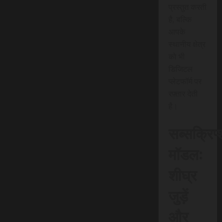
प्रस्तुत करती
है, बल्कि
आपके
स्थानीय क्षेत्र
को भी
डिजिटल
प्लेटफॉर्म पर
रफ़्तार देती
है।
सब्सक्रिप
मॉडल:
शीघ्र
जुड़ें
और