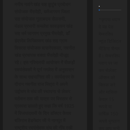
.
मनीष नावंगे खंड सह कुटुंब प्रबोधन
संयोजक भैंसदेही, धर्मजागरण जिला
सह संयोजक गुलाबराव सेलकरी,
*कृपया ध्यान
मंडल प्रभारी कमलेश कावड़कर खंड
दे यह पेड
सह धर्म जागरण प्रमुख भैंसदेही, डाँ
मेम्बरशिप
इंद्रदेव लिखितकर खंड सह ग्राम
न्यूज डिजिटल
विकास संयोजक बासनेरकला, नवनीत
मीडिया चैनल
खंड प्रचारक वक्ता भैंसदेही मौजूद
है। मेम्बरशिप
रहे। इस गरिमामयी आयोजन में सैकड़ों
प्लान पर जा
स्वयंसेवकों ने पूर्ण गणवेश में अनुशासन
कर सेलेक्ट
के साथ सहभागिता की। कार्यक्रम के
ऑप्शन को
दौरान नवनीत राज मिश्रा ने अपने
क्लिक करे
उद्बोधन मे संघ की स्थापना से लेकर
और मासिक
वर्तमान तक की यात्रा पर विस्तार से
केवल 15
प्रकाश डालते हुए कहा कि वर्ष 1925
रूपये या
में विजयादशमी के दिन डॉक्टर केशव
वार्षिक 150
बलिराम हेडगेवार जी ने नागपुर में
रूपये भुगतान
राष्ट्रीय स्वयंसेवक संघ की नींव रखी
कर आप सभी