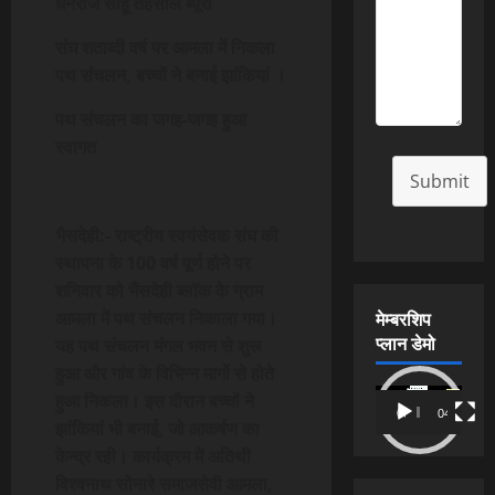
धनराज साहू तहसील ब्यूरों
संघ शताब्दी वर्ष पर आमला में निकला
पथ संचलन, बच्चों ने बनाई झांकियां ।
पथ संचलन का जगह-जगह हुआ
स्वागत
Submit
भैसदेही:- राष्ट्रीय स्वयंसेवक संघ की
स्थापना के 100 वर्ष पूर्ण होने पर
शनिवार को भैंसदेही ब्लॉक के ग्राम
मेम्बरशिप
आमला में पथ संचलन निकाला गया।
प्लान डेमो
यह पथ संचलन मंगल भवन से शुरू
हुआ और गांव के विभिन्न मार्गो से होते
Video
हुआ निकला। इस दौरान बच्चों ने
00:00
04:54
Player
झांकियां भी बनाई, जो आकर्षण का
केन्द्र रही। कार्यक्रम में अतिथी
विश्वनाथ सोनारे समाजसेवी आमला,