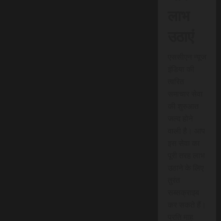
लाभ
उठाएं
एससीएन न्यूज
इंडिया की
त्वरित
समाचार सेवा
की शुरुआत
जल्द होने
वाली है। आप
इस सेवा का
पूरी तरह लाभ
उठाने के लिए
तुरंत
सब्सक्राइब
कर सकते हैं।
प्रति माह