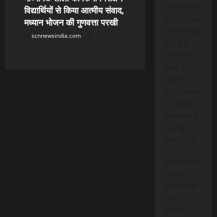
सब्सक्राइबर्स
विद्यार्थियों से किया आत्मीय संवाद,
के लिए विशेष
मध्यान भोजन की गुणवत्ता परखी
तौर पर निर्मित
scnnewsindia.com
August 8,
की गई है।
2026
प्रति माह
मात्र 15
रुपये की
मामूली लागत
पर, आपको
निम्न सेवाओं
तक पहुंच
प्राप्त होगी:
राष्ट्रीय और
स्थानीय
समाचारों का
त्वरित
वितरण।