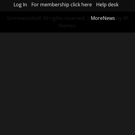
Log In
For membership click here
Help desk
Scnnewsindia© All rights reserved.
|
MoreNews
by AF
themes.