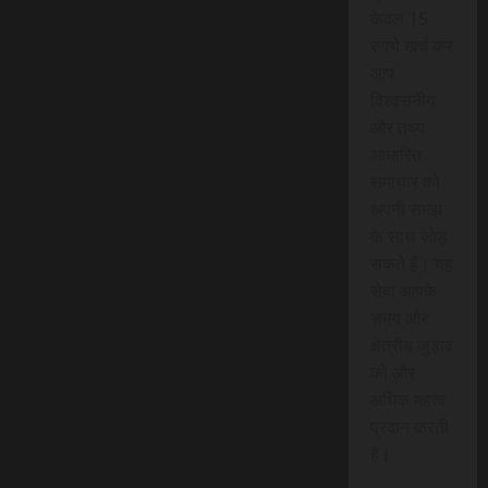
केवल 15
रुपये खर्च कर
आप
विश्वसनीय
और तथ्य
आधारित
समाचार को
अपनी समझ
के साथ जोड़
सकते हैं। यह
सेवा आपके
समय और
क्षेत्रीय जुड़ाव
को और
अधिक महत्व
प्रदान करती
है।