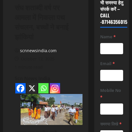
भी समस्या हेतु
संघ शताब्दी वर्ष पर
संपर्क करें –
आमला में निकला पथ
CALL
-07146356015
संचलन, बच्चों ने बनाई
झांकियां
Name
*
scnnewsindia.com
October 12, 2025
Email
*
1 minute read
Scn News India
Mobile No
*
समस्या लिखे
*