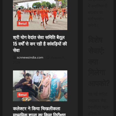
में क्रांतिकारी
बदलाव का
मार्ग प्रदान
Betul
करेगी।
विशेष
श्री योग वेदांत सेवा समिति बैतूल
15 वर्षों से कर रही है कांवड़ियों की
सेवाएं:
सेवा
क्या
scnnewsindia.com
August 8,
2026
मिलेगा
आपको?
यह नई त्वरित
Betul
समाचार सेवा
एससीएन न्यूज
कलेक्टर ने किया चिखलीकला
इंडिया के
माध्यमिक शाला का किया निरीक्षण