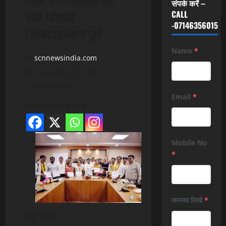
संपर्क करें –
100 फीसदी
CALL
-07146356015
डिजिटाइजेशन पूर्ण
Name
*
scnnewsindia.com
November 29, 2025
1 minute read
Email
*
Scn News India
Mobile No
*
समस्या लिखे
*
ब्यूरो रिपोर्ट