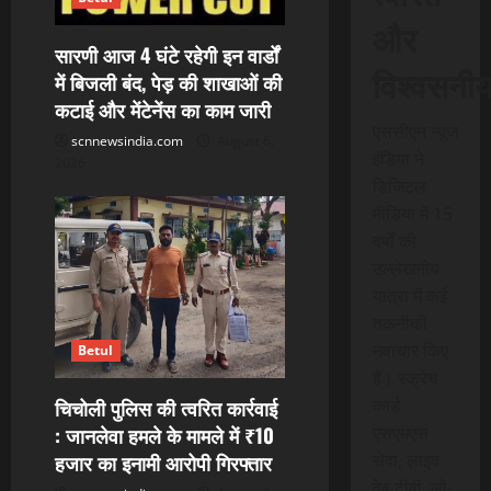
a
और
सारणी आज 4 घंटे रहेगी इन वार्डों
t
विश्वसनी
में बिजली बंद, पेड़ की शाखाओं की
कटाई और मेंटेनेंस का काम जारी
i
एससीएन न्यूज
scnnewsindia.com
August 6,
इंडिया ने
o
2026
डिजिटल
n
मीडिया में 15
वर्षों की
उल्लेखनीय
यात्रा में कई
तकनीकी
नवाचार किए
Betul
हैं। स्क्रेच
कार्ड
चिचोली पुलिस की त्वरित कार्रवाई
एसएमएस
: जानलेवा हमले के मामले में ₹10
सेवा, लाइव
हजार का इनामी आरोपी गिरफ्तार
वेब टीवी, लो-