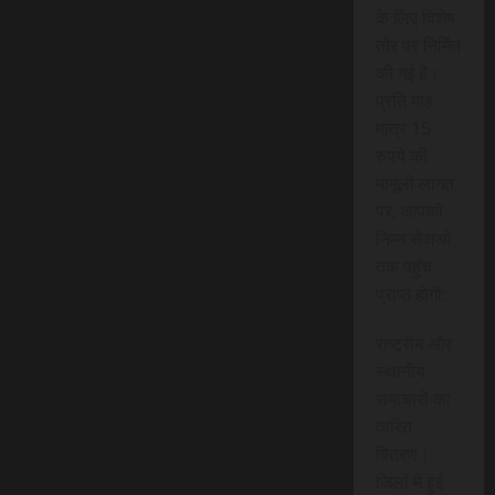
के लिए विशेष
तौर पर निर्मित
की गई है।
प्रति माह
मात्र 15
रुपये की
मामूली लागत
पर, आपको
निम्न सेवाओं
तक पहुंच
प्राप्त होगी:
राष्ट्रीय और
स्थानीय
समाचारों का
त्वरित
वितरण।
जिलों में हुई