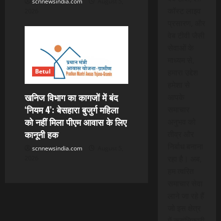
scnnewsindia.com
August 5,
कॉस्ट लाइव
2026
प्रसारण, और
वेब टीवी जैसी
सेवाओं के
माध्यम से,
Betul
हमारा उद्देश
हमेशा से
खनिज विभाग का कागजों में बंद
आपके
‘नियम 4’: बेसहारा बुजुर्ग महिला
समाचार
को नहीं मिला पीएम आवास के लिए
अनुभव को
कानूनी हक
तीव्र और
निर्बाध बनाना
scnnewsindia.com
August 5,
रहा है। अब,
2026
हम त्वरित
समाचार सेवा
लाने जा रहे हैं
जो इस क्षेत्र
में क्रांतिकारी