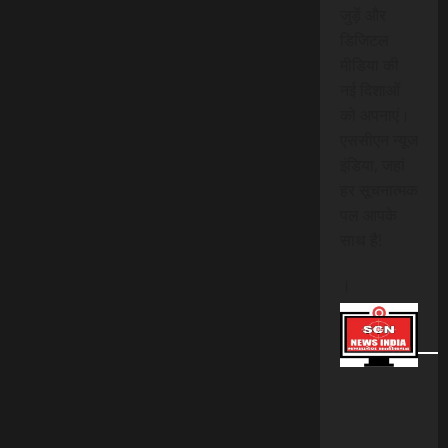
जुड़ें और
डिजिटल
मीडिया की
नई दिशाओं
को अपनाएं।
एससीएन न्यूज
इंडिया, जहां
हर सूचनात्मक
पल आपके
साथ है!
।