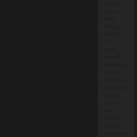
घटनाओं पर
गहराई से
वीडियो
समाचार।
स्थानीय
धरना-
प्रदर्शन,
सांस्कृतिक
कार्यक्रम और
अन्य लाइव
इवेंट्स को वेब
टीवी पर लाइव
प्रसारण।
यह पहल न
केवल
समाचार को
बेहतर ढंग से
प्रस्तुत करती