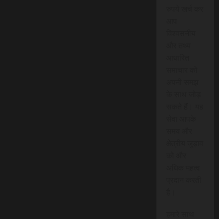
रुपये खर्च कर
आप
विश्वसनीय
और तथ्य
आधारित
समाचार को
अपनी समझ
के साथ जोड़
सकते हैं। यह
सेवा आपके
समय और
क्षेत्रीय जुड़ाव
को और
अधिक महत्व
प्रदान करती
है।
हमारे साथ