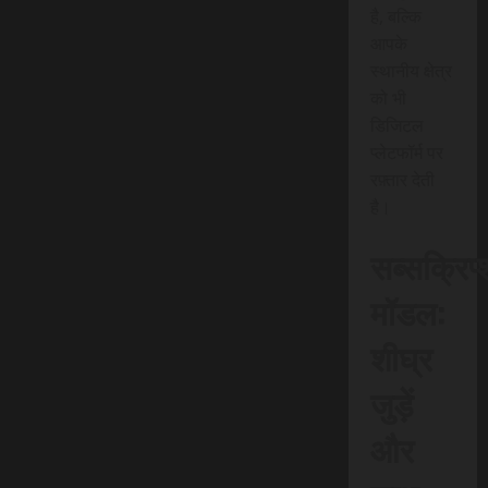
है, बल्कि
आपके
स्थानीय क्षेत्र
को भी
डिजिटल
प्लेटफॉर्म पर
रफ़्तार देती
है।
सब्सक्रिप
मॉडल:
शीघ्र
जुड़ें
और