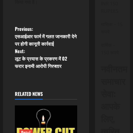
किया गया है।
INR 150
RUPEES
मासिक – 15
P
Previous:
रूपये
एसआईआर फार्म में गलत जानकारी देने
o
पर होगी कानूनी कार्रवाई
वार्षिक –
Next:
s
150 रूपये
लूट के प्रयास के प्रकरण में 02
t
नवीनतम
फरार इनामी आरोपी गिरफ्तार
n
समाचार
a
सेवा:
RELATED NEWS
v
आपके
i
लिए,
g
त्वरित
Betul