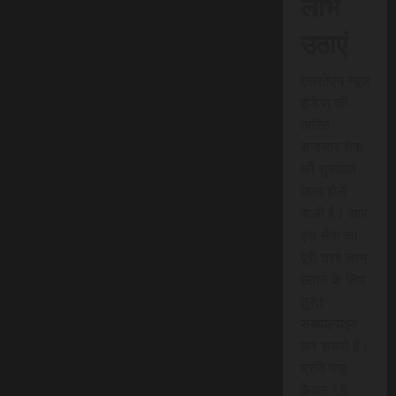
लाभ
उठाएं
एससीएन न्यूज
इंडिया की
त्वरित
समाचार सेवा
की शुरुआत
जल्द होने
वाली है। आप
इस सेवा का
पूरी तरह लाभ
उठाने के लिए
तुरंत
सब्सक्राइब
कर सकते हैं।
प्रति माह
केवल 15