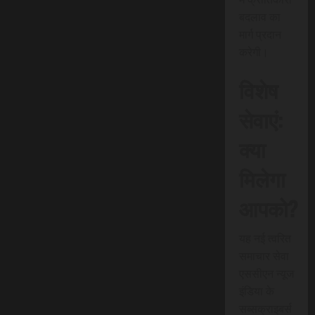
बदलाव का
मार्ग प्रदान
करेगी।
विशेष
सेवाएं:
क्या
मिलेगा
आपको?
यह नई त्वरित
समाचार सेवा
एससीएन न्यूज
इंडिया के
सब्सक्राइबर्स