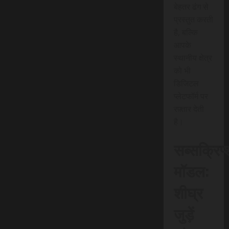
बेहतर ढंग से
प्रस्तुत करती
है, बल्कि
आपके
स्थानीय क्षेत्र
को भी
डिजिटल
प्लेटफॉर्म पर
रफ़्तार देती
है।
सब्सक्रिप
मॉडल:
शीघ्र
जुड़ें