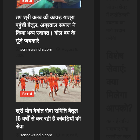
Betul
i
जो इस क्षेत्र
में क्रांतिकारी
तप श्री क्लब की कांवड़ यात्रा
o
बदलाव का
पहुंची बैतूल, अग्रवाल समाज ने
मार्ग प्रदान
किया भव्य स्वागत। बोल बम के
n
करेगी।
गूंजे जयकारे
scnnewsindia.com
August 8,
विशेष
2026
सेवाएं:
क्या
मिलेगा
Betul
आपको?
श्री योग वेदांत सेवा समिति बैतूल
15 वर्षों से कर रही है कांवड़ियों की
यह नई त्वरित
सेवा
समाचार सेवा
scnnewsindia.com
August 8,
एससीएन न्यूज