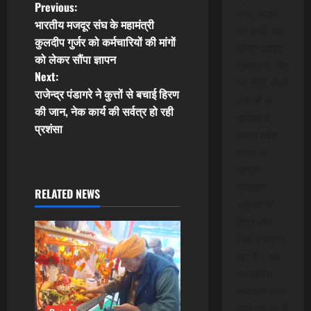
P
Previous:
सेवा, लाइव
भारतीय मजदूर संघ के महामंत्री
वेब टीवी, लो-
o
कुलदीप गुर्जर को कर्मचारियों की मांगों
कॉस्ट लाइव
को लेकर सौंपा ज्ञापन
s
प्रसारण, और
Next:
वेब टीवी जैसी
t
राजेन्द्र पंडागरे ने कुत्तों से बचाई हिरण
सेवाओं के
की जान, नेक कार्य की सर्वत्र हो रही
माध्यम से,
n
प्रशंसा
हमारा उद्देश
a
हमेशा से
आपके
v
समाचार
RELATED NEWS
अनुभव को
i
तीव्र और
g
निर्बाध बनाना
रहा है। अब,
a
हम त्वरित
समाचार सेवा
t
लाने जा रहे हैं