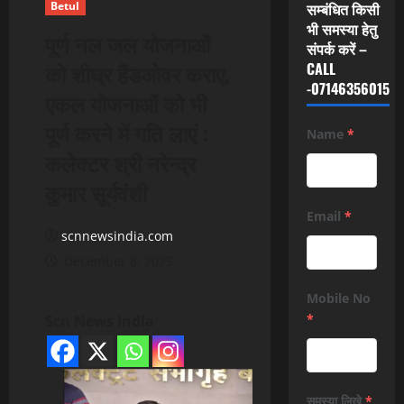
Betul
सम्बंधित किसी
भी समस्या हेतु
पूर्ण नल जल योजनाओं
संपर्क करें –
को शीघ्र हैंडओवर कराए,
CALL
-07146356015
एकल योजनाओं को भी
पूर्ण करने में गति लाएं :
Name
*
कलेक्टर श्री नरेन्द्र
कुमार सूर्यवंशी
Email
*
scnnewsindia.com
December 8, 2025
Mobile No
*
Scn News India
समस्या लिखे
*