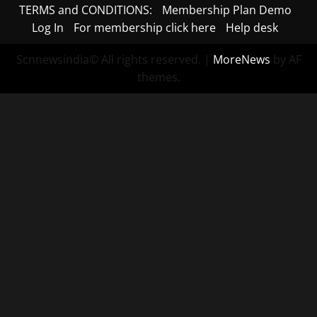
TERMS and CONDITIONS:
Membership Plan Demo
Log In
For membership click here
Help desk
Scnnewsindia© All rights reserved.
|
MoreNews
by AF
themes.