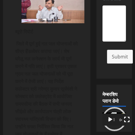
ब्यूरो रिपोर्ट
जिले में पूर्ण हुई नल जल योजनाओं को
शीघ्र हैंडओवर कराया जाएं। शेष
Submit
घरेलू नल कनेक्शन के कार्य भी पूर्ण
करने में गति लाएं। इसी प्रकार एकल
ग्राम नल जल योजनाओं को भी पूरा
करने में तेजी लाएं। यह निर्देश
कलेक्टर श्री नरेन्द्र कुमार सूर्यवंशी ने
मेम्बरशिप
सोमवार को कलेक्ट्रेट में आयोजित
प्लान डेमो
समयसीमा की बैठक में सभी जनपद
सीईओ और कार्यपालन यंत्री लोक
Video
स्वास्थ्य यांत्रिकी विभाग को दिए।
00:00
04:54
Player
उन्होंने सख्त निर्देशित किया कि नल
जल योजनाओं के हैंडओवर में