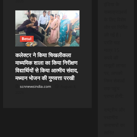
2026
इंडिया के
सब्सक्राइबर्स
के लिए विशेष
तौर पर निर्मित
की गई है।
Betul
प्रति माह
मात्र 15
कलेक्टर ने किया चिखलीकला
रुपये की
माध्यमिक शाला का किया निरीक्षण
मामूली लागत
विद्यार्थियों से किया आत्मीय संवाद,
पर, आपको
मध्यान भोजन की गुणवत्ता परखी
निम्न सेवाओं
scnnewsindia.com
August 8,
तक पहुंच
2026
प्राप्त होगी:
राष्ट्रीय और
स्थानीय
समाचारों का
त्वरित