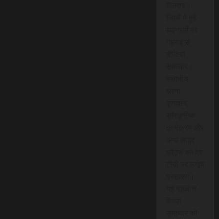
वितरण।
जिलों में हुई
घटनाओं पर
गहराई से
वीडियो
समाचार।
स्थानीय
धरना-
प्रदर्शन,
सांस्कृतिक
कार्यक्रम और
अन्य लाइव
इवेंट्स को वेब
टीवी पर लाइव
प्रसारण।
यह पहल न
केवल
समाचार को