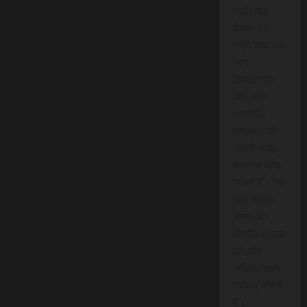
प्रति माह
केवल 15
रुपये खर्च कर
आप
विश्वसनीय
और तथ्य
आधारित
समाचार को
अपनी समझ
के साथ जोड़
सकते हैं। यह
सेवा आपके
समय और
क्षेत्रीय जुड़ाव
को और
अधिक महत्व
प्रदान करती
है।