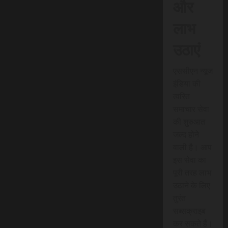
और
लाभ
उठाएं
एससीएन न्यूज
इंडिया की
त्वरित
समाचार सेवा
की शुरुआत
जल्द होने
वाली है। आप
इस सेवा का
पूरी तरह लाभ
उठाने के लिए
तुरंत
सब्सक्राइब
कर सकते हैं।