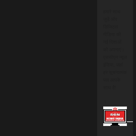
हमारे साथ
जुड़ें और
डिजिटल
मीडिया की
नई दिशाओं
को अपनाएं।
एससीएन न्यूज
इंडिया, जहां
हर सूचनात्मक
पल आपके
साथ है!
।