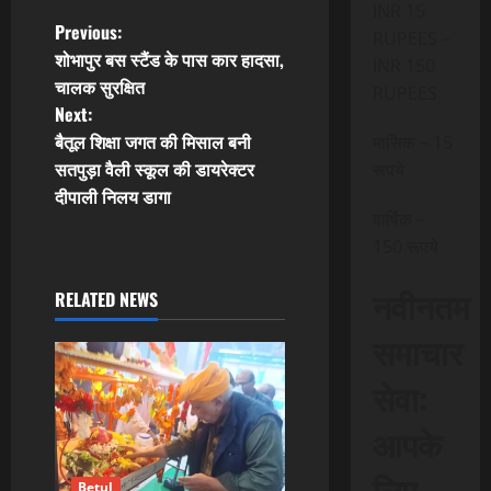
INR 15
P
Previous:
RUPEES –
शोभापुर बस स्टैंड के पास कार हादसा,
INR 150
o
चालक सुरक्षित
RUPEES
Next:
s
बैतूल शिक्षा जगत की मिसाल बनी
मासिक – 15
t
सतपुड़ा वैली स्कूल की डायरेक्टर
रूपये
दीपाली निलय डागा
n
वार्षिक –
150 रूपये
a
नवीनतम
RELATED NEWS
v
समाचार
i
सेवा:
g
आपके
a
लिए,
Betul