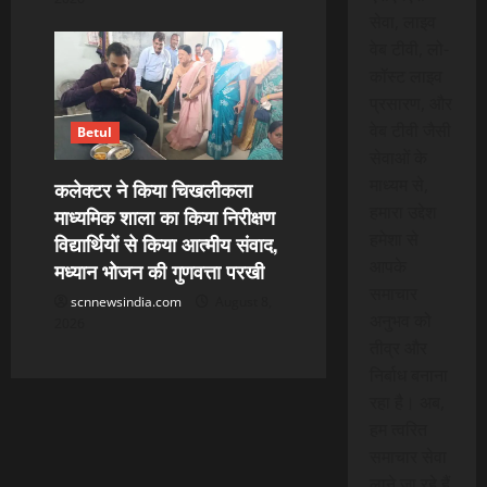
सेवा, लाइव
वेब टीवी, लो-
कॉस्ट लाइव
प्रसारण, और
वेब टीवी जैसी
Betul
सेवाओं के
माध्यम से,
कलेक्टर ने किया चिखलीकला
हमारा उद्देश
माध्यमिक शाला का किया निरीक्षण
हमेशा से
विद्यार्थियों से किया आत्मीय संवाद,
आपके
मध्यान भोजन की गुणवत्ता परखी
समाचार
scnnewsindia.com
August 8,
अनुभव को
2026
तीव्र और
निर्बाध बनाना
रहा है। अब,
हम त्वरित
समाचार सेवा
लाने जा रहे हैं