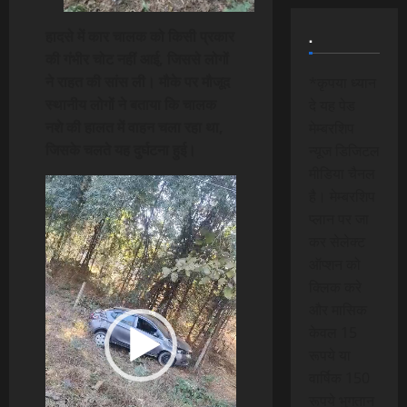
.
हादसे में कार चालक को किसी प्रकार
की गंभीर चोट नहीं आई, जिससे लोगों
ने राहत की सांस ली। मौके पर मौजूद
*कृपया ध्यान
स्थानीय लोगों ने बताया कि चालक
दे यह पेड
नशे की हालत में वाहन चला रहा था,
मेम्बरशिप
जिसके चलते यह दुर्घटना हुई।
न्यूज डिजिटल
मीडिया चैनल
Video
है। मेम्बरशिप
Player
प्लान पर जा
कर सेलेक्ट
ऑप्शन को
क्लिक करे
और मासिक
केवल 15
रूपये या
वार्षिक 150
रूपये भुगतान