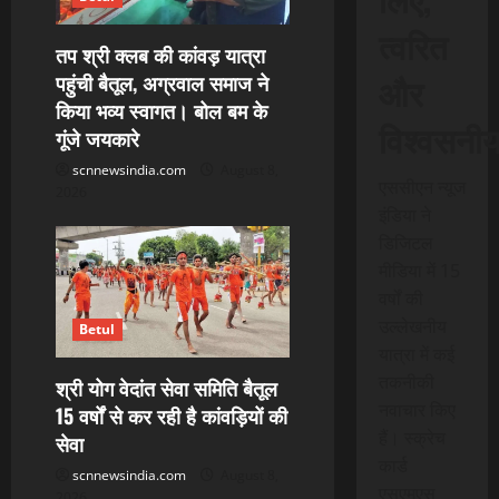
t
त्वरित
i
तप श्री क्लब की कांवड़ यात्रा
और
पहुंची बैतूल, अग्रवाल समाज ने
o
किया भव्य स्वागत। बोल बम के
विश्वसनी
गूंजे जयकारे
n
scnnewsindia.com
August 8,
एससीएन न्यूज
2026
इंडिया ने
डिजिटल
मीडिया में 15
वर्षों की
उल्लेखनीय
Betul
यात्रा में कई
तकनीकी
श्री योग वेदांत सेवा समिति बैतूल
नवाचार किए
15 वर्षों से कर रही है कांवड़ियों की
हैं। स्क्रेच
सेवा
कार्ड
scnnewsindia.com
August 8,
एसएमएस
2026