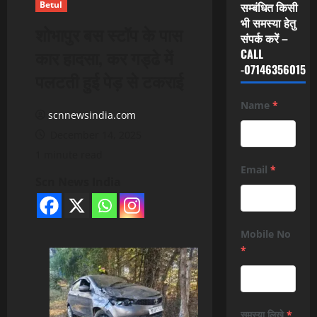
Betul
सम्बंधित किसी
भी समस्या हेतु
शोभापुर बस स्टॉप के पास
संपर्क करें –
कार हादसा, कर गड्ढे में
CALL
-07146356015
पलटती हुई पेड़ से टकराई
Name
*
scnnewsindia.com
December 14, 2025
1 minute read
Email
*
Scn News India
Mobile No
*
समस्या लिखे
*