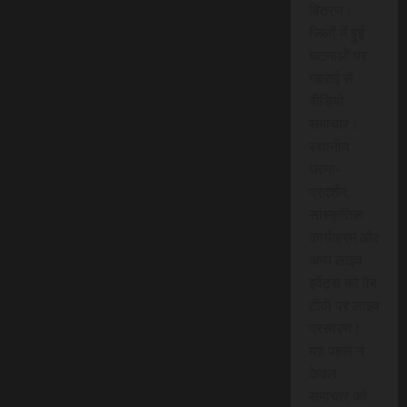
वितरण।
जिलों में हुई
घटनाओं पर
गहराई से
वीडियो
समाचार।
स्थानीय
धरना-
प्रदर्शन,
सांस्कृतिक
कार्यक्रम और
अन्य लाइव
इवेंट्स को वेब
टीवी पर लाइव
प्रसारण।
यह पहल न
केवल
समाचार को