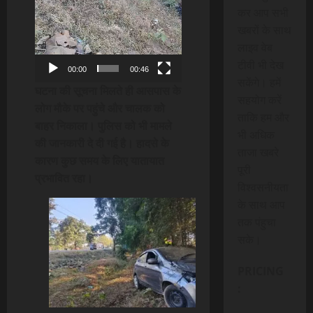
कर आप सभी
खबरों के साथ
लाइव वेब
टीवी भी देख
00:00
00:46
सकेंगे। हमें
घटना की सूचना मिलते ही आसपास के
सहयोग करें
लोग मौके पर पहुंचे और चालक को
ताकि हम और
बाहर निकाला। पुलिस को भी मामले
भी अधिक
की जानकारी दे दी गई है। हादसे के
ताजा खबरे
कारण कुछ समय के लिए यातायात
पूरी
प्रभावित रहा।
विश्वसनीयता
के साथ आप
तक पंहुचा
सके।
PRICING
: