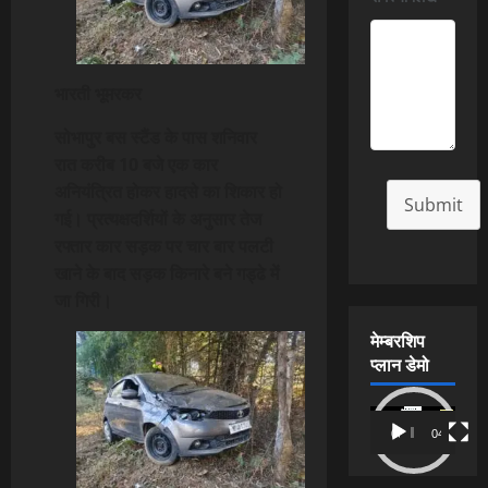
भारती भूमरकर
सोभापुर बस स्टैंड के पास शनिवार
रात करीब 10 बजे एक कार
अनियंत्रित होकर हादसे का शिकार हो
Submit
गई। प्रत्यक्षदर्शियों के अनुसार तेज
रफ्तार कार सड़क पर चार बार पलटी
खाने के बाद सड़क किनारे बने गड्ढे में
जा गिरी।
मेम्बरशिप
प्लान डेमो
Video
00:00
04:54
Player