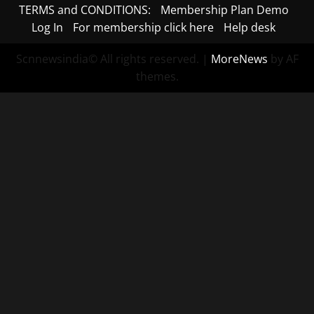
TERMS and CONDITIONS:
Membership Plan Demo
Log In
For membership click here
Help desk
Scnnewsindia© All rights reserved.
|
MoreNews
by AF
themes.