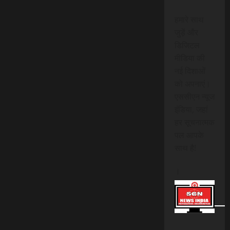
हमारे साथ
जुड़ें और
डिजिटल
मीडिया की
नई दिशाओं
को अपनाएं।
एससीएन न्यूज
इंडिया, जहां
हर सूचनात्मक
पल आपके
साथ है!
।