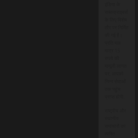
इंडिया के
सब्सक्राइबर्स
के लिए विशेष
तौर पर निर्मित
की गई है।
प्रति माह
मात्र 15
रुपये की
मामूली लागत
पर, आपको
निम्न सेवाओं
तक पहुंच
प्राप्त होगी:
राष्ट्रीय और
स्थानीय
समाचारों का
त्वरित