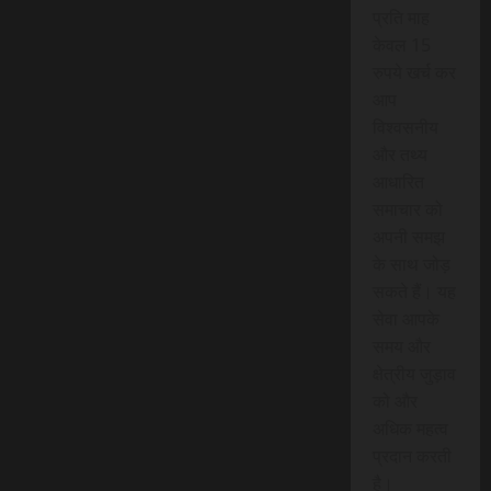
प्रति माह
केवल 15
रुपये खर्च कर
आप
विश्वसनीय
और तथ्य
आधारित
समाचार को
अपनी समझ
के साथ जोड़
सकते हैं। यह
सेवा आपके
समय और
क्षेत्रीय जुड़ाव
को और
अधिक महत्व
प्रदान करती
है।