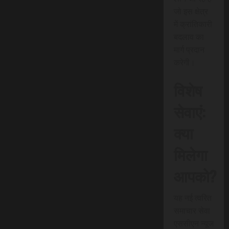
जो इस क्षेत्र
में क्रांतिकारी
बदलाव का
मार्ग प्रदान
करेगी।
विशेष
सेवाएं:
क्या
मिलेगा
आपको?
यह नई त्वरित
समाचार सेवा
एससीएन न्यूज