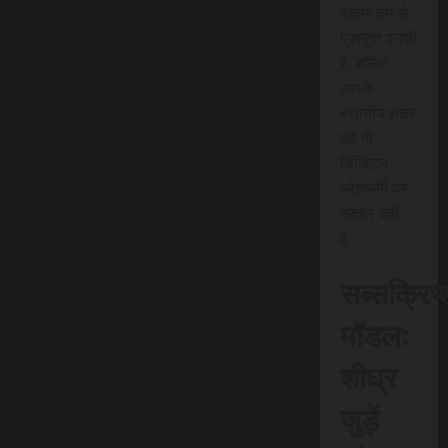
बेहतर ढंग से
प्रस्तुत करती
है, बल्कि
आपके
स्थानीय क्षेत्र
को भी
डिजिटल
प्लेटफॉर्म पर
रफ़्तार देती
है।
सब्सक्रिप
मॉडल:
शीघ्र
जुड़ें