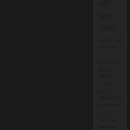
और
लाभ
उठाएं
एससीएन न्यूज
इंडिया की
त्वरित
समाचार सेवा
की शुरुआत
जल्द होने
वाली है। आप
इस सेवा का
पूरी तरह लाभ
उठाने के लिए
तुरंत
सब्सक्राइब
कर सकते हैं।