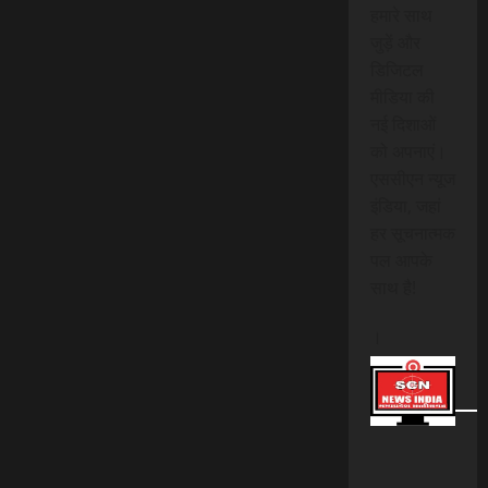
हमारे साथ
जुड़ें और
डिजिटल
मीडिया की
नई दिशाओं
को अपनाएं।
एससीएन न्यूज
इंडिया, जहां
हर सूचनात्मक
पल आपके
साथ है!
।