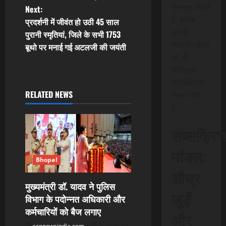
प्रस्तुत करती
Next:
s
है, बल्कि
प्रदर्शनी में जीवंत हो उठी 45 साल
आपके
t
पुरानी स्मृतियां, जिले के सभी 1753
स्थानीय क्षेत्र
बूथो पर मनाई गई अटलजी की जयंती
n
को भी
डिजिटल
a
प्लेटफॉर्म पर
RELATED NEWS
रफ़्तार देती
v
है।
i
सब्सक्रिप
g
मॉडल:
a
Bhopal
शीघ्र
t
मुख्यमंत्री डॉ. यादव ने पुलिस
जुड़ें
विभाग के पदोन्नत अधिकारी और
i
कर्मचारियों को बैज लगाए
और
scnnewsindia.com
August 10,