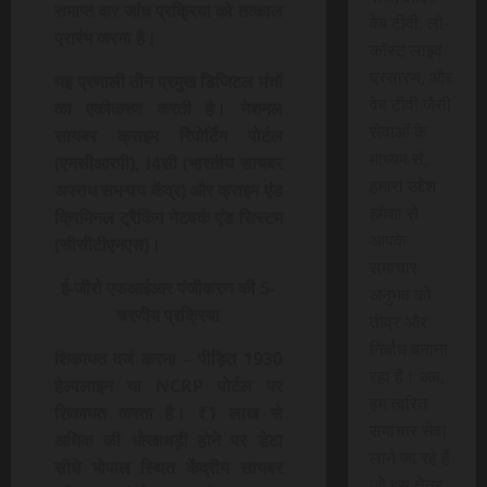
समाप्त कर जांच प्रक्रिया को तत्काल
वेब टीवी, लो-
प्रारंभ करना है।
कॉस्ट लाइव
प्रसारण, और
यह प्रणाली तीन प्रमुख डिजिटल मंचों
वेब टीवी जैसी
का एकीकरण करती है। नेशनल
सेवाओं के
सायबर क्राइम रिपोर्टिंग पोर्टल
माध्यम से,
(एनसीआरपी), I4सी (भारतीय सायबर
हमारा उद्देश
अपराध समन्वय केंद्र) और क्राइम एंड
हमेशा से
क्रिमिनल ट्रैकिंग नेटवर्क एंड सिस्टम
आपके
(सीसीटीएनएस)।
समाचार
ई-जीरो एफआईआर पंजीकरण की 5-
अनुभव को
चरणीय प्रक्रिया
तीव्र और
निर्बाध बनाना
शिकायत दर्ज करना
– पीड़ित 1930
रहा है। अब,
हेल्पलाइन या NCRP पोर्टल पर
हम त्वरित
शिकायत करता है। ₹1 लाख से
समाचार सेवा
अधिक की धोखाधड़ी होने पर डेटा
लाने जा रहे हैं
सीधे भोपाल स्थित केंद्रीय सायबर
जो इस क्षेत्र