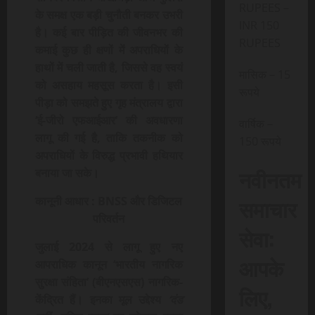
RUPEES –
के समक्ष एक बड़ी चुनौती बनकर उभरी
INR 150
है। कई बार पीड़ित की जीवनभर की
RUPEES
कमाई कुछ ही क्षणों में अपराधियों के
हाथों में चली जाती है, जिससे वह स्वयं
मासिक – 15
को असहाय महसूस करता है। इसी
रूपये
पीड़ा को समझते हुए गृह मंत्रालय द्वारा
‘ई-जीरो एफआईआर’ की अवधारणा
वार्षिक –
लागू की गई है, ताकि तकनीक को
150 रूपये
अपराधियों के विरुद्ध प्रभावी हथियार
नवीनतम
बनाया जा सके।
समाचार
कानूनी आधार : BNSS और डिजिटल
परिवर्तन
सेवा:
जुलाई 2024 से लागू हुए नए
आपके
आपराधिक कानून ‘भारतीय नागरिक
सुरक्षा संहिता’ (बीएनएसएस) नागरिक-
लिए,
केंद्रित हैं। इनका मूल उद्देश्य
‘दंड