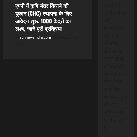
एमपी में कृषि यंत्र किराये की
केवल 15
दुकान (CHC) स्थापना के लिए
रुपये खर्च कर
आवेदन शुरू, 1000 केंद्रों का
आप
लक्ष्य, जानें पूरी प्रक्रिया
विश्वसनीय
और तथ्य
scnnewsindia.com
August 10,
आधारित
2026
समाचार को
अपनी समझ
के साथ जोड़
सकते हैं। यह
सेवा आपके
समय और
क्षेत्रीय जुड़ाव
को और
अधिक महत्व
प्रदान करती
है।