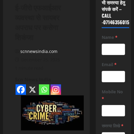
भी समस्या हेतु
ई-जीरो एफआईआर
संपर्क करें –
व्यवस्था से सायबर
CALL
-07146356015
अपराध पर कसेगा
शिकंजा
Name
*
scnnewsindia.com
December 25, 2025
Email
*
1 minute read
Scn News India
Mobile No
*
समस्या लिखे
*