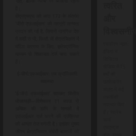
नहीं, बल्कि न्याय’
पर फोकस रहना
त्वरित
है।
और
बीएनएसएस की धारा 173 के अंतर्गत
‘जीरो एफआईआर’ को कानूनी मान्यता
विश्वसनी
प्रदान की गई है, जिससे नागरिक देश
में कहीं से भी, किसी भी क्षेत्राधिकार में
एससीएन न्यूज
घटित अपराध के लिए, इलेक्ट्रॉनिक
इंडिया ने
माध्यम से शिकायत दर्ज करा सकते
डिजिटल
हैं।
मीडिया में 15
ई-जीरो एफआईआर: एक क्रांतिकारी
वर्षों की
व्यवस्था
उल्लेखनीय
यात्रा में कई
‘ई-जीरो एफआईआर’ सायबर वित्तीय
तकनीकी
धोखाधड़ी—विशेषकर ₹1 लाख से
नवाचार किए
अधिक की हानि के मामलों में
हैं। स्क्रेच
एफआईआर दर्ज करने की प्रक्रिया
कार्ड
को अत्यंत तेज बनाती है। इसका मुख्य
एसएमएस
उद्देश्य क्षेत्राधिकार संबंधी बाधाओं को
सेवा, लाइव