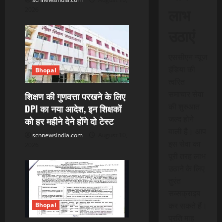
o
लाभ
2026
n
उठाएं
एससीएन न्यूज
इंडिया की
Bhopal
त्वरित
समाचार सेवा
शिक्षण की गुणवत्ता परखने के लिए
की शुरुआत
DPI का नया आदेश, इन शिक्षकों
जल्द होने
को हर महीने देने होंगे दो टेस्ट
वाली है। आप
scnnewsindia.com
August 10,
इस सेवा का
2026
पूरी तरह लाभ
उठाने के लिए
तुरंत
सब्सक्राइब
कर सकते हैं।
Bhopal
प्रति माह