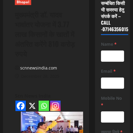
Bhopal
सम्बंधित किसी
भी समस्या हेतु
मुख्यमंत्री डॉ. यादव
संपर्क करें –
भावांतर योजना में 3.77
CALL
-07146356015
लाख किसानों के खातों में
अंतरित करेंगे 810 करोड़
Name
*
रुपये
scnnewsindia.com
Email
*
December 28, 2025
Scn News India
Mobile No
*
समस्या लिखे
*