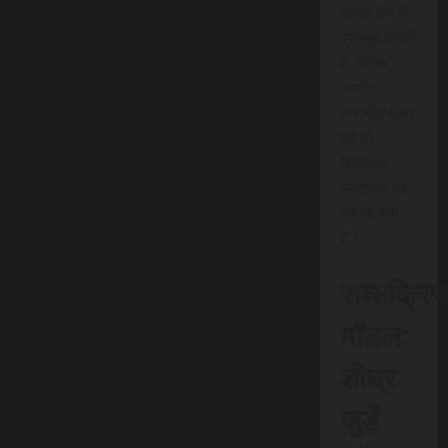
बेहतर ढंग से
प्रस्तुत करती
है, बल्कि
आपके
स्थानीय क्षेत्र
को भी
डिजिटल
प्लेटफॉर्म पर
रफ़्तार देती
है।
सब्सक्रिप
मॉडल:
शीघ्र
जुड़ें