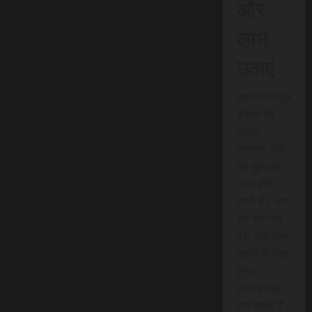
और
लाभ
उठाएं
एससीएन न्यूज
इंडिया की
त्वरित
समाचार सेवा
की शुरुआत
जल्द होने
वाली है। आप
इस सेवा का
पूरी तरह लाभ
उठाने के लिए
तुरंत
सब्सक्राइब
कर सकते हैं।