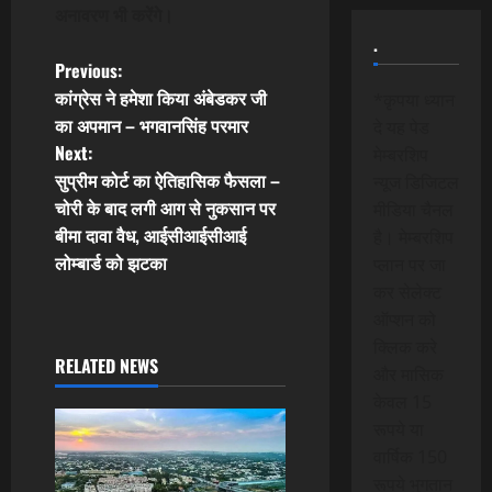
अनावरण भी करेंगे।
.
P
Previous:
कांग्रेस ने हमेशा किया अंबेडकर जी
*कृपया ध्यान
o
का अपमान – भगवानसिंह परमार
दे यह पेड
Next:
मेम्बरशिप
s
सुप्रीम कोर्ट का ऐतिहासिक फैसला –
न्यूज डिजिटल
t
चोरी के बाद लगी आग से नुकसान पर
मीडिया चैनल
बीमा दावा वैध, आईसीआईसीआई
है। मेम्बरशिप
n
लोम्बार्ड को झटका
प्लान पर जा
कर सेलेक्ट
a
ऑप्शन को
v
क्लिक करे
RELATED NEWS
और मासिक
i
केवल 15
रूपये या
g
वार्षिक 150
रूपये भुगतान