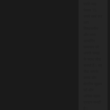
प्रति माह
केवल 15
रुपये खर्च कर
आप
विश्वसनीय
और तथ्य
आधारित
समाचार को
अपनी समझ
के साथ जोड़
सकते हैं। यह
सेवा आपके
समय और
क्षेत्रीय जुड़ाव
को और
अधिक महत्व
प्रदान करती
है।