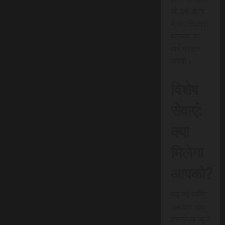
जो इस क्षेत्र
में क्रांतिकारी
बदलाव का
मार्ग प्रदान
करेगी।
विशेष
सेवाएं:
क्या
मिलेगा
आपको?
यह नई त्वरित
समाचार सेवा
एससीएन न्यूज