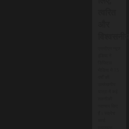
त्वरित
और
विश्वसनी
एससीएन न्यूज
इंडिया ने
डिजिटल
मीडिया में 15
वर्षों की
उल्लेखनीय
यात्रा में कई
तकनीकी
नवाचार किए
हैं। स्क्रेच
कार्ड
एसएमएस