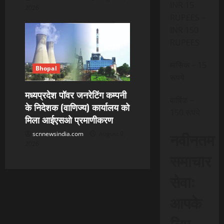
INR 15
2026
RUPEES –
INR 150
RUPEES
मासिक – 15
Bhopal
रूपये
मध्यप्रदेश पॉवर जनरेटिंग कम्पनी
वार्षिक –
के निदेशक (वाणिज्य) कार्यालय को
150 रूपये
मिला आईएसओ प्रमाणीकरण
नवीनतम
scnnewsindia.com
August 9,
2026
समाचार
सेवा:
आपके
लिए,