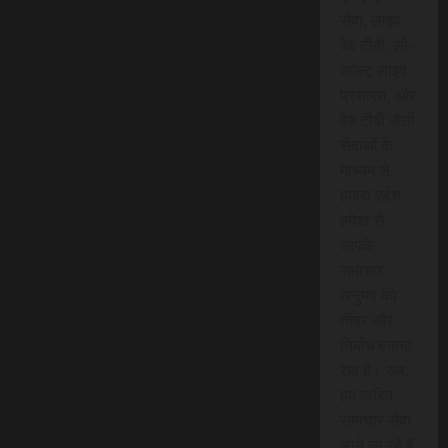
सेवा, लाइव
वेब टीवी, लो-
कॉस्ट लाइव
प्रसारण, और
वेब टीवी जैसी
सेवाओं के
माध्यम से,
हमारा उद्देश
हमेशा से
आपके
समाचार
अनुभव को
तीव्र और
निर्बाध बनाना
रहा है। अब,
हम त्वरित
समाचार सेवा
लाने जा रहे हैं