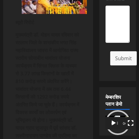
ब्यूरो रिपोर्ट
मुख्यमंत्री डॉ. मोहन यादव रविवार को
रतलाम जिले के शासकीय भगत सिंह
महाविद्यालय जावरा में आयोजित राज्य
स्तरीय सोयाबीन भावांतर योजना
Submit
कार्यक्रम में सिंगल क्लिक के माध्यम
से 3.77 लाख किसानों के खातों में
810 करोड़ रूपये अंतरित करेंगे।
भावांतर योजना में अब तक 6.44
मेम्बरशिप
किसानों को 1292 करोड़ रुपये
प्लान डेमो
अंतरित किये जा चुके हैं। कार्यक्रम में
विकास कार्यों का लोकार्पण एवं
Video
भूमिपूजन भी होगा। मुख्यमंत्री डॉ.
00:00
04:54
Player
यादव ग्राम सुजापुर में पूर्व सांसद डॉ.
लक्ष्मीनारायण पाण्डेय की प्रतिमा का