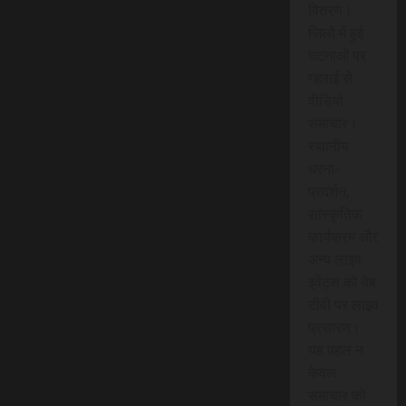
वितरण।
जिलों में हुई
घटनाओं पर
गहराई से
वीडियो
समाचार।
स्थानीय
धरना-
प्रदर्शन,
सांस्कृतिक
कार्यक्रम और
अन्य लाइव
इवेंट्स को वेब
टीवी पर लाइव
प्रसारण।
यह पहल न
केवल
समाचार को