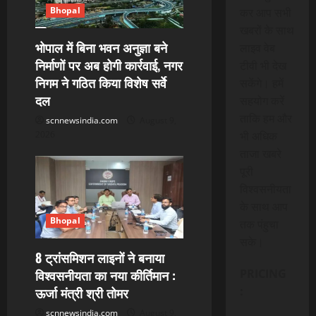
a
Bhopal
कर आप सभी
t
खबरों के साथ
भोपाल में बिना भवन अनुज्ञा बने
लाइव वेब
i
निर्माणों पर अब होगी कार्रवाई, नगर
टीवी भी देख
निगम ने गठित किया विशेष सर्वे
o
सकेंगे। हमें
दल
सहयोग करें
n
ताकि हम और
scnnewsindia.com
August 9,
भी अधिक
2026
ताजा खबरे
पूरी
विश्वसनीयता
के साथ आप
Bhopal
तक पंहुचा
सके।
8 ट्रांसमिशन लाइनों ने बनाया
विश्वसनीयता का नया कीर्तिमान :
PRICING
ऊर्जा मंत्री श्री तोमर
:
scnnewsindia.com
August 9,