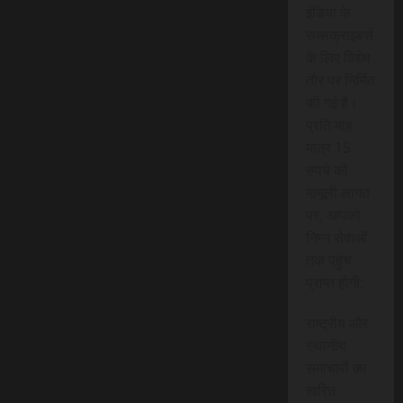
इंडिया के
सब्सक्राइबर्स
के लिए विशेष
तौर पर निर्मित
की गई है।
प्रति माह
मात्र 15
रुपये की
मामूली लागत
पर, आपको
निम्न सेवाओं
तक पहुंच
प्राप्त होगी:
राष्ट्रीय और
स्थानीय
समाचारों का
त्वरित