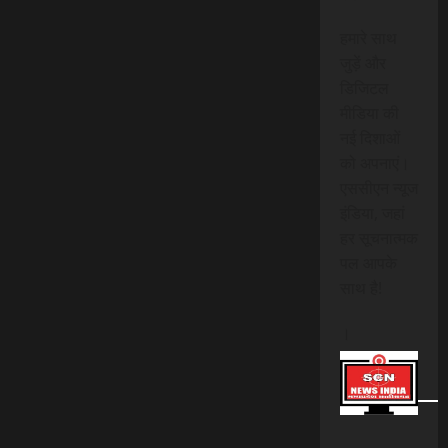
हमारे साथ
जुड़ें और
डिजिटल
मीडिया की
नई दिशाओं
को अपनाएं।
एससीएन न्यूज
इंडिया, जहां
हर सूचनात्मक
पल आपके
साथ है!
।