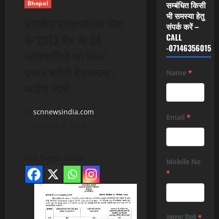
Bhopal
सम्बंधित किसी
भी समस्या हेतु
भारतीय प्रशासनिक सेवा
संपर्क करें –
के 2013 बैच के 24
CALL
-07146356015
अधिकारियों को मिला
प्रवर श्रेणी वेतनमान :
Name
*
आदेश जारी
scnnewsindia.com
Email
*
January 1, 2026
Scn News India
Mobile No
*
समस्या लिखे
*