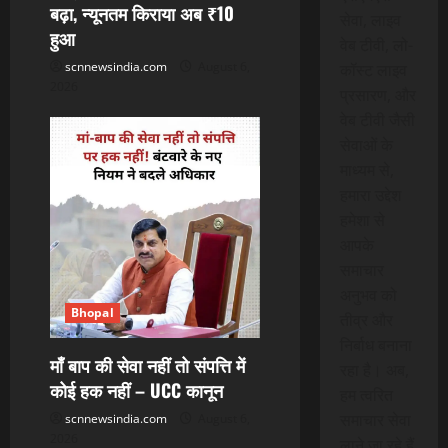
बढ़ा, न्यूनतम किराया अब ₹10
सेवा, लाइव
हुआ
वेब टीवी, लो-
scnnewsindia.com
August 6,
कॉस्ट लाइव
2026
प्रसारण, और
वेब टीवी जैसी
सेवाओं के
माध्यम से,
हमारा उद्देश
हमेशा से
आपके
समाचार
अनुभव को
Bhopal
तीव्र और
निर्बाध बनाना
माँ बाप की सेवा नहीं तो संपत्ति में
रहा है। अब,
कोई हक नहीं – UCC कानून
हम त्वरित
समाचार सेवा
scnnewsindia.com
August 6,
2026
लाने जा रहे हैं