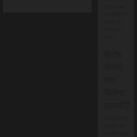
जो इस क्षेत्र
में क्रांतिकारी
बदलाव का
मार्ग प्रदान
करेगी।
विशेष
सेवाएं:
क्या
मिलेगा
आपको?
यह नई त्वरित
समाचार सेवा
एससीएन न्यूज