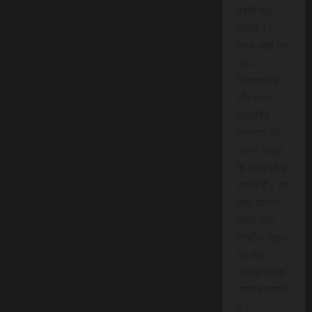
प्रति माह
केवल 15
रुपये खर्च कर
आप
विश्वसनीय
और तथ्य
आधारित
समाचार को
अपनी समझ
के साथ जोड़
सकते हैं। यह
सेवा आपके
समय और
क्षेत्रीय जुड़ाव
को और
अधिक महत्व
प्रदान करती
है।