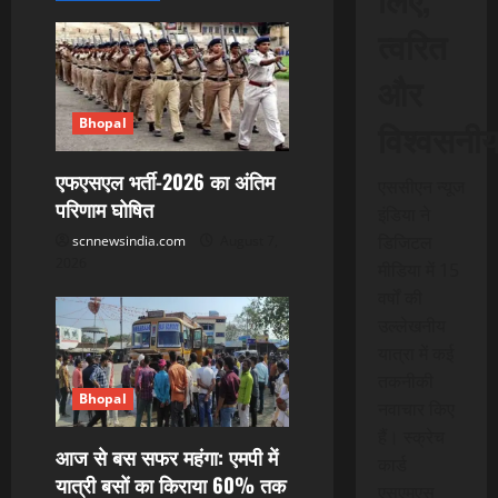
g
त्वरित
a
और
t
विश्वसनी
Bhopal
i
एफएसएल भर्ती-2026 का अंतिम
o
एससीएन न्यूज
परिणाम घोषित
इंडिया ने
n
डिजिटल
scnnewsindia.com
August 7,
2026
मीडिया में 15
वर्षों की
उल्लेखनीय
यात्रा में कई
तकनीकी
Bhopal
नवाचार किए
हैं। स्क्रेच
आज से बस सफर महंगा: एमपी में
कार्ड
यात्री बसों का किराया 60% तक
एसएमएस