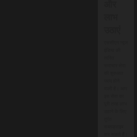
और
लाभ
उठाएं
एससीएन न्यूज
इंडिया की
त्वरित
समाचार सेवा
की शुरुआत
जल्द होने
वाली है। आप
इस सेवा का
पूरी तरह लाभ
उठाने के लिए
तुरंत
सब्सक्राइब
कर सकते हैं।