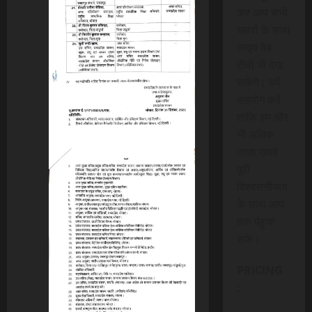
कर आप सभी
खबरों के साथ
लाइव वेब
टीवी भी देख
सकेंगे। हमें
सहयोग करें
ताकि हम और
भी अधिक
ताजा खबरे
पूरी
विश्वसनीयता
के साथ आप
तक पंहुचा
सके।
PRICING
: