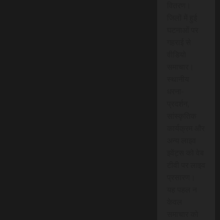
वितरण।
जिलों में हुई
घटनाओं पर
गहराई से
वीडियो
समाचार।
स्थानीय
धरना-
प्रदर्शन,
सांस्कृतिक
कार्यक्रम और
अन्य लाइव
इवेंट्स को वेब
टीवी पर लाइव
प्रसारण।
यह पहल न
केवल
समाचार को