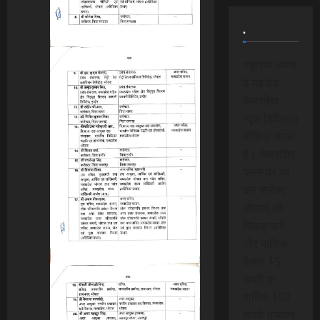
.
*कृपया ध्यान
दे यह पेड
मेम्बरशिप
न्यूज डिजिटल
मीडिया चैनल
है। मेम्बरशिप
प्लान पर जा
कर सेलेक्ट
ऑप्शन को
क्लिक करे
और मासिक
केवल 15
रूपये या
वार्षिक 150
रूपये भुगतान