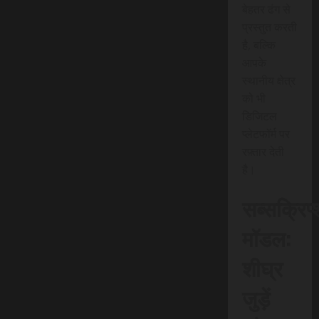
बेहतर ढंग से
प्रस्तुत करती
है, बल्कि
आपके
स्थानीय क्षेत्र
को भी
डिजिटल
प्लेटफॉर्म पर
रफ़्तार देती
है।
सब्सक्रिप
मॉडल:
शीघ्र
जुड़ें