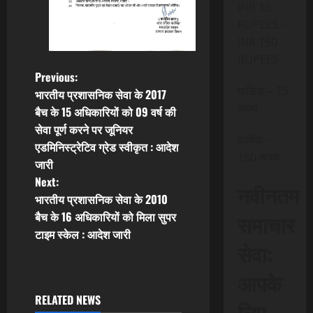
INR 15
RUPEES –
INR 150
RUPEES
P
Previous:
मासिक – 15
भारतीय प्रशासनिक सेवा के 2017
o
रूपये
बैच के 15 अधिकारियों को 09 वर्ष की
सेवा पूर्ण करने पर जूनियर
s
वार्षिक –
एडमिनिस्ट्रेटिव ग्रेड स्वीकृत : आदेश
150 रूपये
t
जारी
Next:
नवीनतम
n
भारतीय प्रशासनिक सेवा के 2010
बैच के 16 अधिकारियों को मिला सुपर
समाचार
a
टाइम स्केल : आदेश जारी
सेवा:
v
आपके
i
RELATED NEWS
लिए,