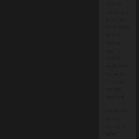
इंडिया के
सब्सक्राइबर्स
के लिए विशेष
तौर पर निर्मित
की गई है।
प्रति माह
मात्र 15
रुपये की
मामूली लागत
पर, आपको
निम्न सेवाओं
तक पहुंच
प्राप्त होगी:
राष्ट्रीय और
स्थानीय
समाचारों का
त्वरित