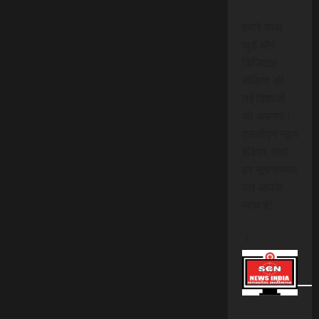
हमारे साथ
जुड़ें और
डिजिटल
मीडिया की
नई दिशाओं
को अपनाएं।
एससीएन न्यूज
इंडिया, जहां
हर सूचनात्मक
पल आपके
साथ है!
।