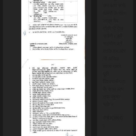
कर आप सभी
खबरों के साथ
लाइव वेब
टीवी भी देख
सकेंगे। हमें
सहयोग करें
ताकि हम और
भी अधिक
ताजा खबरे
पूरी
विश्वसनीयता
के साथ आप
तक पंहुचा
सके।
PRICING
: