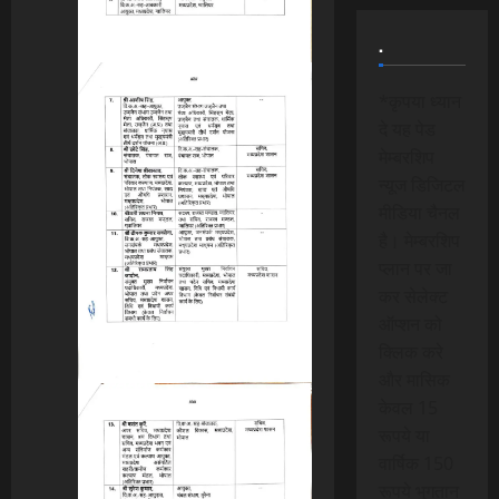
.
*कृपया ध्यान
दे यह पेड
मेम्बरशिप
न्यूज डिजिटल
मीडिया चैनल
है। मेम्बरशिप
प्लान पर जा
कर सेलेक्ट
ऑप्शन को
क्लिक करे
और मासिक
केवल 15
रूपये या
वार्षिक 150
रूपये भुगतान