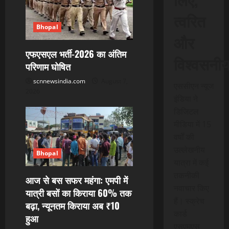
a
त्वरित
Bhopal
t
और
एफएसएल भर्ती-2026 का अंतिम
i
विश्वसनी
परिणाम घोषित
o
scnnewsindia.com
August 7,
एससीएन न्यूज
2026
इंडिया ने
n
डिजिटल
मीडिया में 15
वर्षों की
उल्लेखनीय
Bhopal
यात्रा में कई
तकनीकी
आज से बस सफर महंगा: एमपी में
नवाचार किए
यात्री बसों का किराया 60% तक
हैं। स्क्रेच
बढ़ा, न्यूनतम किराया अब ₹10
कार्ड
हुआ
एसएमएस