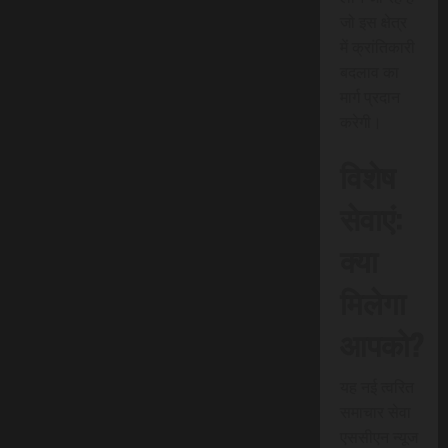
जो इस क्षेत्र
में क्रांतिकारी
बदलाव का
मार्ग प्रदान
करेगी।
विशेष
सेवाएं:
क्या
मिलेगा
आपको?
यह नई त्वरित
समाचार सेवा
एससीएन न्यूज