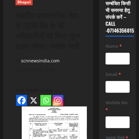
Bhopal
सम्बंधित किसी
भी समस्या हेतु
भारतीय प्रशासनिक सेवा
संपर्क करें –
के 2010 बैच के 16
CALL
-07146356015
अधिकारियों को मिला सुपर
टाइम स्केल : आदेश जारी
Name
*
scnnewsindia.com
January 1, 2026
Email
*
Scn News India
Mobile No
*
समस्या लिखे
*