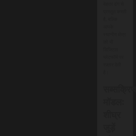
बेहतर ढंग से
प्रस्तुत करती
है, बल्कि
आपके
स्थानीय क्षेत्र
को भी
डिजिटल
प्लेटफॉर्म पर
रफ़्तार देती
है।
सब्सक्रिप
मॉडल:
शीघ्र
जुड़ें