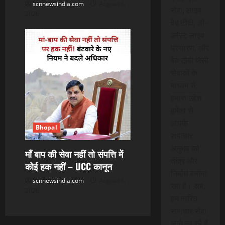
scnnewsindia.com
August 6,
सेवा, लाइव
2026
वेब टीवी, लो-
कॉस्ट लाइव
प्रसारण, और
वेब टीवी जैसी
सेवाओं के
माध्यम से,
हमारा उद्देश
हमेशा से
आपके
Bhopal
समाचार
अनुभव को
माँ बाप की सेवा नहीं तो संपत्ति में
तीव्र और
कोई हक नहीं – UCC कानून
निर्बाध बनाना
scnnewsindia.com
August 6,
रहा है। अब,
2026
हम त्वरित
समाचार सेवा
लाने जा रहे हैं