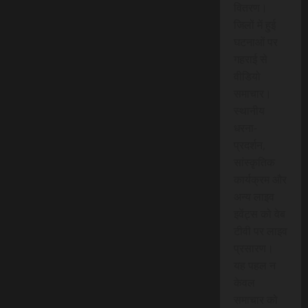
वितरण।
जिलों में हुई
घटनाओं पर
गहराई से
वीडियो
समाचार।
स्थानीय
धरना-
प्रदर्शन,
सांस्कृतिक
कार्यक्रम और
अन्य लाइव
इवेंट्स को वेब
टीवी पर लाइव
प्रसारण।
यह पहल न
केवल
समाचार को