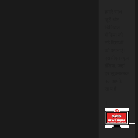
हमारे साथ
जुड़ें और
डिजिटल
मीडिया की
नई दिशाओं
को अपनाएं।
एससीएन न्यूज
इंडिया, जहां
हर सूचनात्मक
पल आपके
साथ है!
।