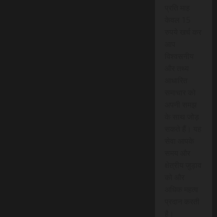
प्रति माह
केवल 15
रुपये खर्च कर
आप
विश्वसनीय
और तथ्य
आधारित
समाचार को
अपनी समझ
के साथ जोड़
सकते हैं। यह
सेवा आपके
समय और
क्षेत्रीय जुड़ाव
को और
अधिक महत्व
प्रदान करती
है।