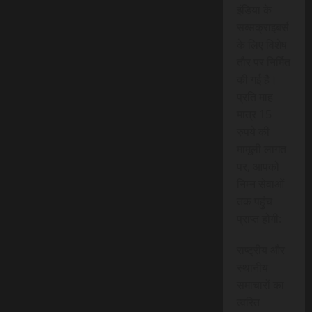
इंडिया के
सब्सक्राइबर्स
के लिए विशेष
तौर पर निर्मित
की गई है।
प्रति माह
मात्र 15
रुपये की
मामूली लागत
पर, आपको
निम्न सेवाओं
तक पहुंच
प्राप्त होगी:
राष्ट्रीय और
स्थानीय
समाचारों का
त्वरित