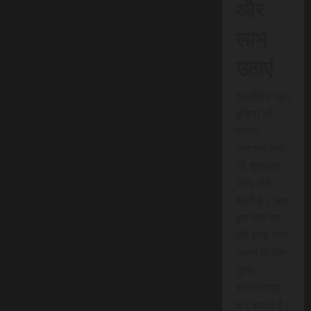
और
लाभ
उठाएं
एससीएन न्यूज
इंडिया की
त्वरित
समाचार सेवा
की शुरुआत
जल्द होने
वाली है। आप
इस सेवा का
पूरी तरह लाभ
उठाने के लिए
तुरंत
सब्सक्राइब
कर सकते हैं।