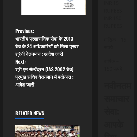
INR 15
RUPEES –
INR 150
RUPEES
P
Previous:
भारतीय प्रशासनिक सेवा के 2013
मासिक – 15
o
बैच के 24 अधिकारियों को मिला प्रवर
रूपये
श्रेणी वेतनमान : आदेश जारी
s
Next:
वार्षिक –
t
श्री एम सेल्वेंद्रन (IAS 2002 बैच)
150 रूपये
प्रमुख सचिव वेतनमान में पदोन्नत :
n
नवीनतम
आदेश जारी
a
समाचार
v
सेवा:
RELATED NEWS
i
आपके
g
लिए,