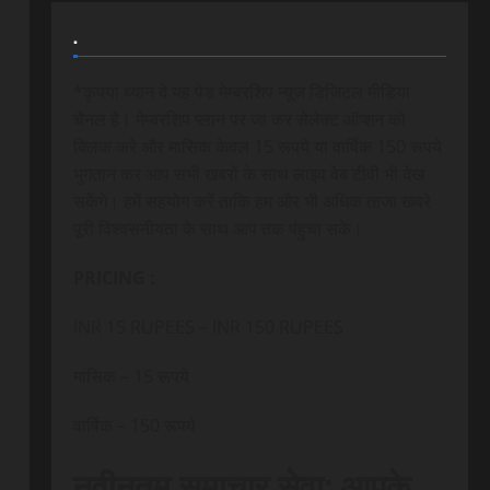
.
*कृपया ध्यान दे यह पेड मेम्बरशिप न्यूज डिजिटल मीडिया
चैनल है। मेम्बरशिप प्लान पर जा कर सेलेक्ट ऑप्शन को
क्लिक करे और मासिक केवल 15 रूपये या वार्षिक 150 रूपये
भुगतान कर आप सभी खबरों के साथ लाइव वेब टीवी भी देख
सकेंगे। हमें सहयोग करें ताकि हम और भी अधिक ताजा खबरे
पूरी विश्वसनीयता के साथ आप तक पंहुचा सके।
PRICING :
INR 15 RUPEES – INR 150 RUPEES
मासिक – 15 रूपये
वार्षिक – 150 रूपये
नवीनतम समाचार सेवा: आपके