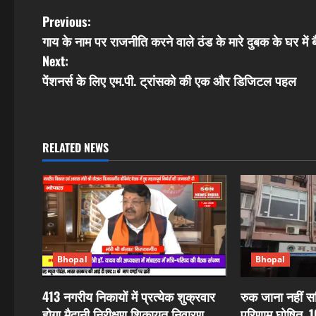
P
Previous:
गाय के नाम पर राजनीति करने वाले ठंड के मारे दुबक के घर में बै
o
Next:
s
पेंशनर्स के लिए एम.पी. ट्रांसको की एक और डिजिटल पहल
t
n
RELATED NEWS
a
v
i
g
Bhopal
Bhopal
a
413 नगरीय निकायों में प्रत्येक शुक्रवार
रुक जाना नहीं सह
होगा मैदानी निरीक्षण शिकायत निवारण,
परिणाम घोषित, 1