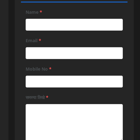
Name
*
Email
*
Mobile No
*
समस्या लिखे
*