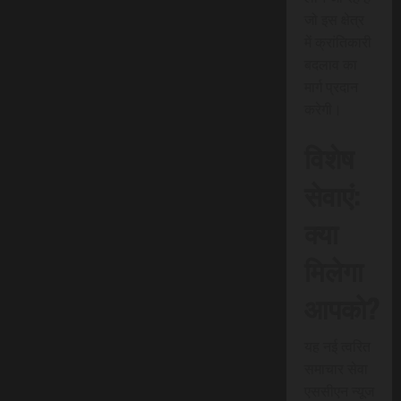
जो इस क्षेत्र
में क्रांतिकारी
बदलाव का
मार्ग प्रदान
करेगी।
विशेष
सेवाएं:
क्या
मिलेगा
आपको?
यह नई त्वरित
समाचार सेवा
एससीएन न्यूज