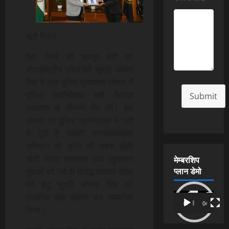
ब्यूरो रिपोर्ट
मैहर जिले की बहादुर बेटी एवं
अंतरराष्ट्रीय पर्वतारोही सुश्री अंजना
सिंह ने आज पुलिस मुख्यालय भोपाल में
पुलिस महानिदेशक श्री कैलाश
Submit
मकवाणा से सौजन्य भेंट की। इस
अवसर पर पुलिस महानिदेशक ने ‘नशे
से दूरी है जरूरी’ जनजागरूकता
अभियान को यूरोप की सबसे ऊँची
मेम्बरशिप
चोटी माउंट एलब्रुस तक पहुंचाकर
प्लान डेमो
युवाओं को नशे के विरुद्ध सशक्त संदेश
देने हेतु सुश्री अंजना सिंह को
Video
प्रशस्ति पत्र प्रदान कर सम्मानित
00:00
04:54
Player
किया।