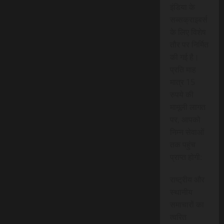
इंडिया के
सब्सक्राइबर्स
के लिए विशेष
तौर पर निर्मित
की गई है।
प्रति माह
मात्र 15
रुपये की
मामूली लागत
पर, आपको
निम्न सेवाओं
तक पहुंच
प्राप्त होगी:
राष्ट्रीय और
स्थानीय
समाचारों का
त्वरित