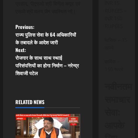
INR 15
प्रसाद, पीएसओ श्री विनीत कपूर एवं
RUPEES –
एसओ श्री मलय जैन उपस्थित रहे।
INR 150
P
RUPEES
Previous:
राज्य पुलिस सेवा के 64 अधिकारियों
o
मासिक – 15
के तबादले के आदेश जारी
रूपये
Next:
s
रोजगार के साथ साथ स्थाई
वार्षिक –
t
परिसंपत्तियों का होगा निर्माण – नरेन्द्र
150 रूपये
शिवाजी पटेल
n
नवीनतम
a
समाचार
RELATED NEWS
v
सेवा:
i
आपके
g
लिए,