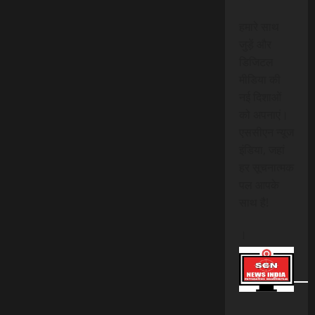
हमारे साथ
जुड़ें और
डिजिटल
मीडिया की
नई दिशाओं
को अपनाएं।
एससीएन न्यूज
इंडिया, जहां
हर सूचनात्मक
पल आपके
साथ है!
।