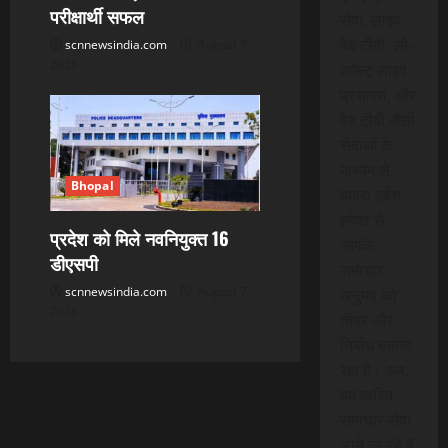
परीक्षार्थी सफल
सेवा, लाइव
वेब टीवी, लो-
scnnewsindia.com
August 7,
2026
कॉस्ट लाइव
प्रसारण, और
वेब टीवी जैसी
सेवाओं के
माध्यम से,
Bhopal
हमारा उद्देश
हमेशा से
प्रदेश को मिले नवनियुक्त 16
आपके
डीएसपी
समाचार
scnnewsindia.com
August 7,
अनुभव को
2026
तीव्र और
निर्बाध बनाना
रहा है। अब,
हम त्वरित
समाचार सेवा
लाने जा रहे हैं