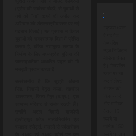
सुश्री अंजना सिंह ने माउंट एलब्रुस
(यूरोप की सर्वोच्च चोटी) से युवाओं से
.
नशे को “ना” कहने की अपील कर
अभियान को अंतरराष्ट्रीय स्तर पर नई
*कृपया ध्यान
पहचान दिलाई। यह प्रयास न केवल
दे यह पेड
युवाओं को सकारात्मक दिशा में प्रेरित
मेम्बरशिप
करता है, बल्कि नशामुक्त समाज के
न्यूज डिजिटल
निर्माण के लिए मध्यप्रदेश पुलिस की
मीडिया चैनल
जनसहभागिता आधारित पहल को भी
है। मेम्बरशिप
मजबूती प्रदान करता है।
प्लान पर जा
कर सेलेक्ट
उल्लेखनीय है कि सुश्री अंजना
ऑप्शन को
सिंह, निवासी बेंदुरा कला, तहसील
क्लिक करे
अमरपाटन, जिला मैहर (म.प्र.), एक
और मासिक
सामान्‍य परिवार से संबंध रखती हैं।
केवल 15
उन्होंने अटल बिहारी वाजपेयी
रूपये या
इंस्टीट्यूट ऑफ माउंटेनियरिंग एंड
वार्षिक 150
स्लाइड स्पोर्ट्स, मनाली से पर्वतारोहण
रूपये भुगतान
के BMC एवं AMC कोर्स पूर्ण कर