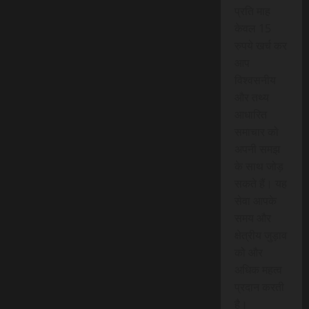
प्रति माह
केवल 15
रुपये खर्च कर
आप
विश्वसनीय
और तथ्य
आधारित
समाचार को
अपनी समझ
के साथ जोड़
सकते हैं। यह
सेवा आपके
समय और
क्षेत्रीय जुड़ाव
को और
अधिक महत्व
प्रदान करती
है।