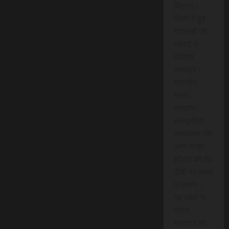
वितरण।
जिलों में हुई
घटनाओं पर
गहराई से
वीडियो
समाचार।
स्थानीय
धरना-
प्रदर्शन,
सांस्कृतिक
कार्यक्रम और
अन्य लाइव
इवेंट्स को वेब
टीवी पर लाइव
प्रसारण।
यह पहल न
केवल
समाचार को