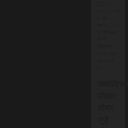
बेहतर ढंग से
प्रस्तुत करती
है, बल्कि
आपके
स्थानीय क्षेत्र
को भी
डिजिटल
प्लेटफॉर्म पर
रफ़्तार देती
है।
सब्सक्रिप
मॉडल:
शीघ्र
जुड़ें