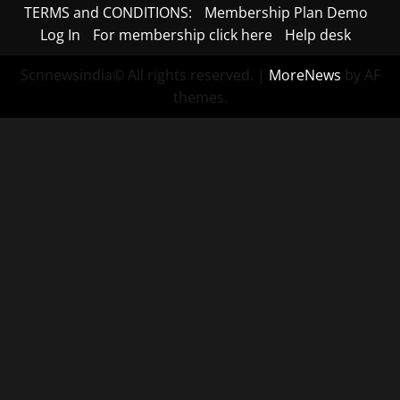
TERMS and CONDITIONS:
Membership Plan Demo
Log In
For membership click here
Help desk
Scnnewsindia© All rights reserved.
|
MoreNews
by AF
themes.