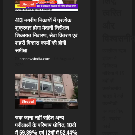
a
Bhopal
त्वरित
t
413 नगरीय निकायों में प्रत्येक
और
शुक्रवार होगा मैदानी निरीक्षण
i
विश्वसनी
शिकायत निवारण, सेवा वितरण एवं
शहरी विकास कार्यों की होगी
o
समीक्षा
एससीएन न्यूज
n
इंडिया ने
scnnewsindia.com
August 8,
2026
डिजिटल
मीडिया में 15
वर्षों की
उल्लेखनीय
यात्रा में कई
Bhopal
तकनीकी
नवाचार किए
रुक जाना नहीं सहित अन्य
हैं। स्क्रेच
परीक्षाओं के परिणाम घोषित, 10वीं
कार्ड
में 59.89% एवं 12वीं में 52.44%
एसएमएस