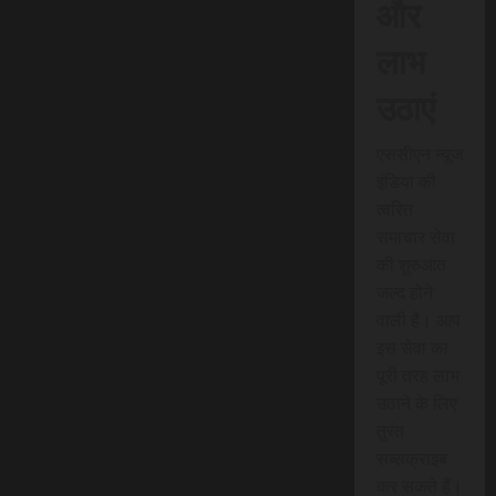
और
लाभ
उठाएं
एससीएन न्यूज
इंडिया की
त्वरित
समाचार सेवा
की शुरुआत
जल्द होने
वाली है। आप
इस सेवा का
पूरी तरह लाभ
उठाने के लिए
तुरंत
सब्सक्राइब
कर सकते हैं।