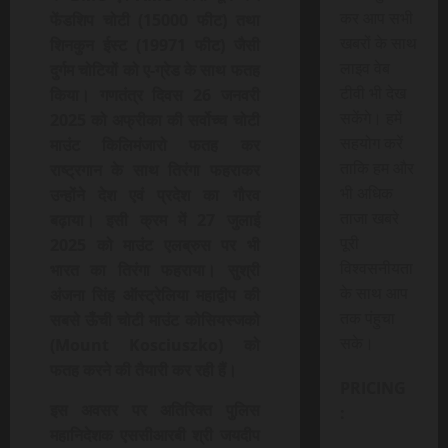
कर आप सभी
फेंडशिप चोटी (15000 फीट) तथा
खबरों के साथ
शिनकुन ईस्ट (19971 फीट) जैसी
लाइव वेब
दुर्गम चोटियों को ए-ग्रेड के साथ फतह
टीवी भी देख
किया। गणतंत्र दिवस 26 जनवरी
सकेंगे। हमें
2025 को अफ्रीका की सर्वोच्च चोटी
सहयोग करें
माउंट किलिमंजारो फतह कर
ताकि हम और
राष्ट्रगान के साथ तिरंगा फहराकर
भी अधिक
उन्होंने देश एवं प्रदेश का गौरव
ताजा खबरे
बढ़ाया। इसी क्रम में 27 जुलाई
पूरी
2025 को माउंट एलब्रुस पर भी
विश्वसनीयता
भारत का तिरंगा फहराया। सुश्री
के साथ आप
अंजना सिंह ऑस्ट्रेलिया महाद्वीप की
तक पंहुचा
सबसे ऊँची चोटी माउंट कोसियस्जको
सके।
(Mount Kosciuszko) को
फतह करने की तैयारी कर रही हैं।
PRICING
इस अवसर पर अतिरिक्‍त पुलिस
:
महानिदेशक एससीआरबी श्री जयदीप