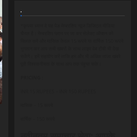
.
*कृपया ध्यान दे यह पेड मेम्बरशिप न्यूज डिजिटल मीडिया
चैनल है। मेम्बरशिप प्लान पर जा कर सेलेक्ट ऑप्शन को
क्लिक करे और मासिक केवल 15 रूपये या वार्षिक 150 रूपये
भुगतान कर आप सभी खबरों के साथ लाइव वेब टीवी भी देख
सकेंगे। हमें सहयोग करें ताकि हम और भी अधिक ताजा खबरे
पूरी विश्वसनीयता के साथ आप तक पंहुचा सके।
PRICING :
INR 15 RUPEES – INR 150 RUPEES
मासिक – 15 रूपये
वार्षिक – 150 रूपये
नवीनतम समाचार सेवा: आपके