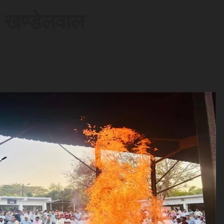
ि खण्डेलवाल
d