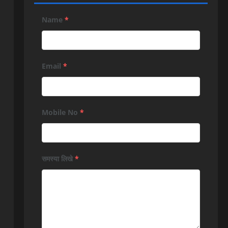
Name
*
Email
*
Mobile No
*
समस्या लिखे
*