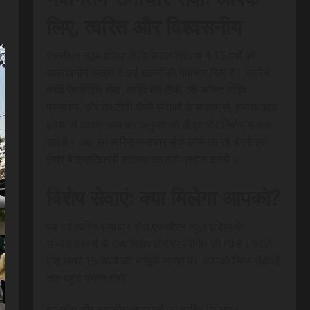
लिए, त्वरित और विश्वसनीय
एससीएन न्यूज इंडिया ने डिजिटल मीडिया में 15 वर्षों की
उल्लेखनीय यात्रा में कई तकनीकी नवाचार किए हैं। स्क्रेच
कार्ड एसएमएस सेवा, लाइव वेब टीवी, लो-कॉस्ट लाइव
प्रसारण, और वेब टीवी जैसी सेवाओं के माध्यम से, हमारा उद्देश
हमेशा से आपके समाचार अनुभव को तीव्र और निर्बाध बनाना
रहा है। अब, हम त्वरित समाचार सेवा लाने जा रहे हैं जो इस
क्षेत्र में क्रांतिकारी बदलाव का मार्ग प्रदान करेगी।
विशेष सेवाएं: क्या मिलेगा आपको?
यह नई त्वरित समाचार सेवा एससीएन न्यूज इंडिया के
सब्सक्राइबर्स के लिए विशेष तौर पर निर्मित की गई है। प्रति
माह मात्र 15 रुपये की मामूली लागत पर, आपको निम्न सेवाओं
तक पहुंच प्राप्त होगी:
राष्ट्रीय और स्थानीय समाचारों का त्वरित वितरण।