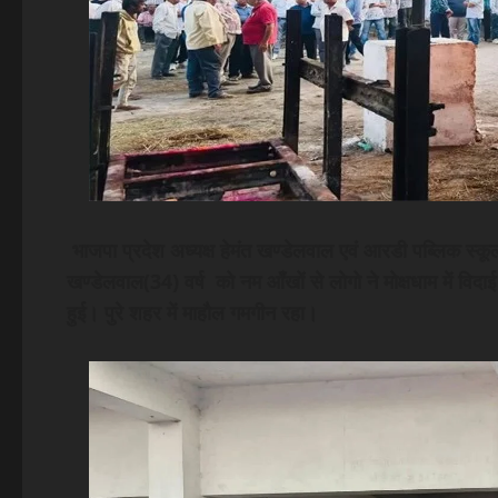
भाजपा प्रदेश अध्यक्ष हेमंत खण्डेलवाल एवं आरडी पब्लिक स्कूल
खण्डेलवाल(34) वर्ष को नम आँखों से लोगो ने मोक्षधाम में विदाई
हुई। पुरे शहर में माहौल गमगीन रहा।