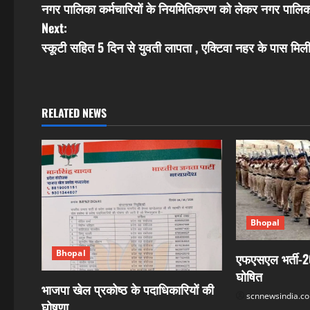
नगर पालिका कर्मचारियों के नियमितिकरण को लेकर नगर पालिका
o
Next:
s
स्कूटी सहित 5 दिन से युवती लापता , एक्टिवा नहर के पास मिल
t
n
RELATED NEWS
a
v
i
g
Bhopal
a
Bhopal
एफएसएल भर्ती-2
घोषित
t
भाजपा खेल प्रकोष्ठ के पदाधिकारियों की
scnnewsindia.c
घोषणा