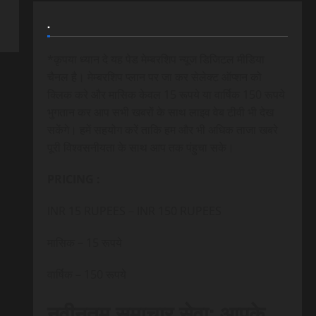
.
*कृपया ध्यान दे यह पेड मेम्बरशिप न्यूज डिजिटल मीडिया
चैनल है। मेम्बरशिप प्लान पर जा कर सेलेक्ट ऑप्शन को
क्लिक करे और मासिक केवल 15 रूपये या वार्षिक 150 रूपये
भुगतान कर आप सभी खबरों के साथ लाइव वेब टीवी भी देख
सकेंगे। हमें सहयोग करें ताकि हम और भी अधिक ताजा खबरे
पूरी विश्वसनीयता के साथ आप तक पंहुचा सके।
PRICING :
INR 15 RUPEES – INR 150 RUPEES
मासिक – 15 रूपये
वार्षिक – 150 रूपये
नवीनतम समाचार सेवा: आपके