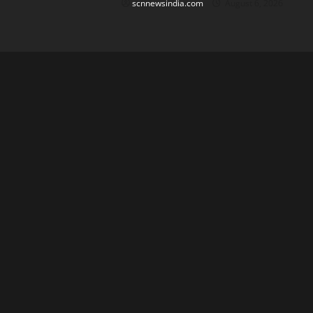
scnnewsindia.com
August 6, 2026