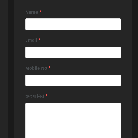
Name
*
Email
*
Mobile No
*
समस्या लिखे
*