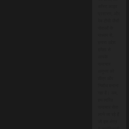
कॉस्ट लाइव
प्रसारण, और
वेब टीवी जैसी
सेवाओं के
माध्यम से,
हमारा उद्देश
हमेशा से
आपके
समाचार
अनुभव को
तीव्र और
निर्बाध बनाना
रहा है। अब,
हम त्वरित
समाचार सेवा
लाने जा रहे हैं
जो इस क्षेत्र
में क्रांतिकारी