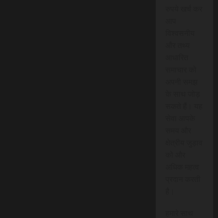
रुपये खर्च कर
आप
विश्वसनीय
और तथ्य
आधारित
समाचार को
अपनी समझ
के साथ जोड़
सकते हैं। यह
सेवा आपके
समय और
क्षेत्रीय जुड़ाव
को और
अधिक महत्व
प्रदान करती
है।
हमारे साथ