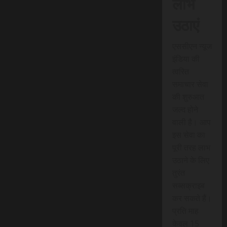
लाभ
उठाएं
एससीएन न्यूज
इंडिया की
त्वरित
समाचार सेवा
की शुरुआत
जल्द होने
वाली है। आप
इस सेवा का
पूरी तरह लाभ
उठाने के लिए
तुरंत
सब्सक्राइब
कर सकते हैं।
प्रति माह
केवल 15