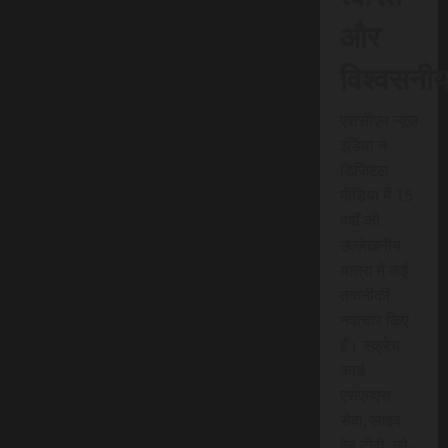
और
विश्वसनी
एससीएन न्यूज
इंडिया ने
डिजिटल
मीडिया में 15
वर्षों की
उल्लेखनीय
यात्रा में कई
तकनीकी
नवाचार किए
हैं। स्क्रेच
कार्ड
एसएमएस
सेवा, लाइव
वेब टीवी, लो-