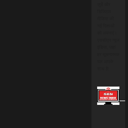
जुड़ें और
डिजिटल
मीडिया की
नई दिशाओं
को अपनाएं।
एससीएन न्यूज
इंडिया, जहां
हर सूचनात्मक
पल आपके
साथ है!
।