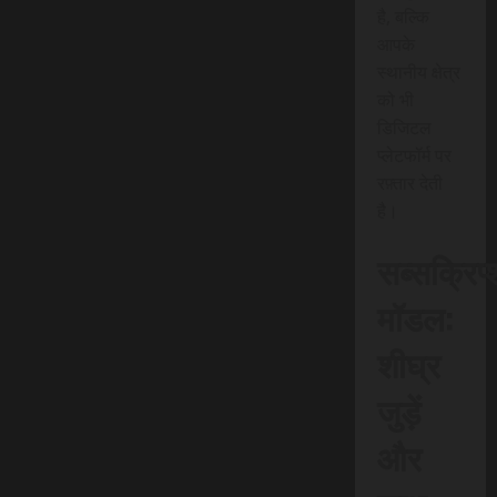
है, बल्कि
आपके
स्थानीय क्षेत्र
को भी
डिजिटल
प्लेटफॉर्म पर
रफ़्तार देती
है।
सब्सक्रिप
मॉडल:
शीघ्र
जुड़ें
और