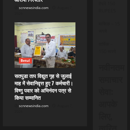
INR 150
scnnewsindia.com
August 7,
RUPEES
2026
मासिक – 15
रूपये
वार्षिक –
150 रूपये
Betul
नवीनतम
सतपुडा ताप विद्युत गृह से जुलाई
समाचार
माह में सेवानिवृत्त हुए 7 कर्मचारी।
सेवा:
विष्णु पवार को अभिनंदन पत्र से
किया सम्मानित
आपके
scnnewsindia.com
August 7,
लिए,
2026
त्वरित