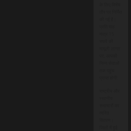
के लिए विशेष
तौर पर निर्मित
की गई है।
प्रति माह
मात्र 15
रुपये की
मामूली लागत
पर, आपको
निम्न सेवाओं
तक पहुंच
प्राप्त होगी:
राष्ट्रीय और
स्थानीय
समाचारों का
त्वरित
वितरण।
जिलों में हुई