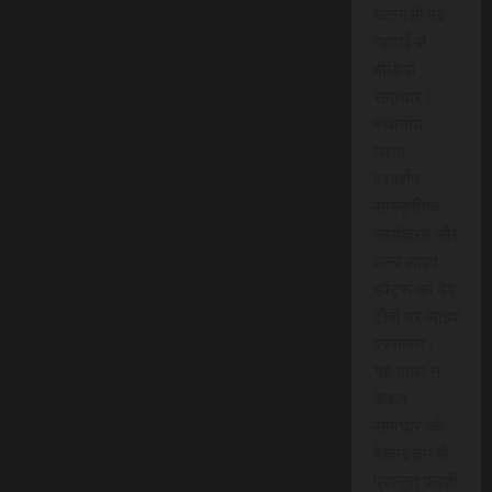
घटनाओं पर
गहराई से
वीडियो
समाचार।
स्थानीय
धरना-
प्रदर्शन,
सांस्कृतिक
कार्यक्रम और
अन्य लाइव
इवेंट्स को वेब
टीवी पर लाइव
प्रसारण।
यह पहल न
केवल
समाचार को
बेहतर ढंग से
प्रस्तुत करती