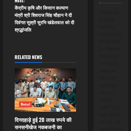
Next:
t
केंद्रीय कृषि और किसान कल्याण
*कृपया ध्यान
मंत्री श्री शिवराज सिंह चौहान ने दी
n
दे यह पेड
दिवंगत सुश्री सुरभि खंडेलवाल को दी
मेम्बरशिप
श्रद्धांजलि
a
न्यूज डिजिटल
मीडिया चैनल
v
है। मेम्बरशिप
i
प्लान पर जा
RELATED NEWS
कर सेलेक्ट
g
ऑप्शन को
क्लिक करे
a
और मासिक
t
केवल 15
रूपये या
Betul
i
वार्षिक 150
रूपये भुगतान
o
दिनदहाड़े हुई 20 लाख रुपये की
कर आप सभी
सनसनीखेज नकबजनी का
खबरों के साथ