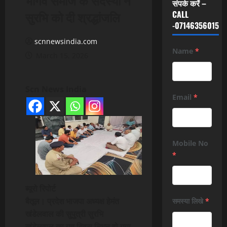
संपर्क करें –
सुरभि को दी श्रद्धांजलि
CALL
-07146356015
scnnewsindia.com
Name
*
March 15, 2026
Scn News India
Email
*
Mobile No
*
ब्यूरो रिपोर्ट
बैतूल। प्रदेश भाजपा अध्यक्ष हेमंत
समस्या लिखे
*
खंडेलवाल की सुपुत्री सुरभि
खंडेलवाल का गत दिवस निधन हो गया