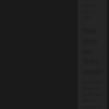
बदलाव का
मार्ग प्रदान
करेगी।
विशेष
सेवाएं:
क्या
मिलेगा
आपको?
यह नई त्वरित
समाचार सेवा
एससीएन न्यूज
इंडिया के
सब्सक्राइबर्स