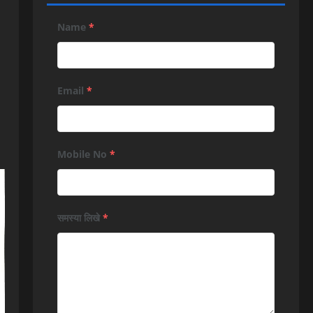
Name
*
Email
*
Mobile No
*
समस्या लिखे
*