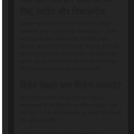
लिए, त्वरित और विश्वसनीय
एससीएन न्यूज इंडिया ने डिजिटल मीडिया में 15 वर्षों की
उल्लेखनीय यात्रा में कई तकनीकी नवाचार किए हैं। स्क्रेच
कार्ड एसएमएस सेवा, लाइव वेब टीवी, लो-कॉस्ट लाइव
प्रसारण, और वेब टीवी जैसी सेवाओं के माध्यम से, हमारा उद्देश
हमेशा से आपके समाचार अनुभव को तीव्र और निर्बाध बनाना
रहा है। अब, हम त्वरित समाचार सेवा लाने जा रहे हैं जो इस
क्षेत्र में क्रांतिकारी बदलाव का मार्ग प्रदान करेगी।
विशेष सेवाएं: क्या मिलेगा आपको?
यह नई त्वरित समाचार सेवा एससीएन न्यूज इंडिया के
सब्सक्राइबर्स के लिए विशेष तौर पर निर्मित की गई है। प्रति
माह मात्र 15 रुपये की मामूली लागत पर, आपको निम्न सेवाओं
तक पहुंच प्राप्त होगी:
राष्ट्रीय और स्थानीय समाचारों का त्वरित वितरण।