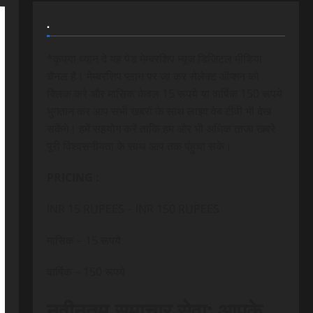
.
*कृपया ध्यान दे यह पेड मेम्बरशिप न्यूज डिजिटल मीडिया
चैनल है। मेम्बरशिप प्लान पर जा कर सेलेक्ट ऑप्शन को
क्लिक करे और मासिक केवल 15 रूपये या वार्षिक 150 रूपये
भुगतान कर आप सभी खबरों के साथ लाइव वेब टीवी भी देख
सकेंगे। हमें सहयोग करें ताकि हम और भी अधिक ताजा खबरे
पूरी विश्वसनीयता के साथ आप तक पंहुचा सके।
PRICING :
INR 15 RUPEES – INR 150 RUPEES
मासिक – 15 रूपये
वार्षिक – 150 रूपये
नवीनतम समाचार सेवा: आपके