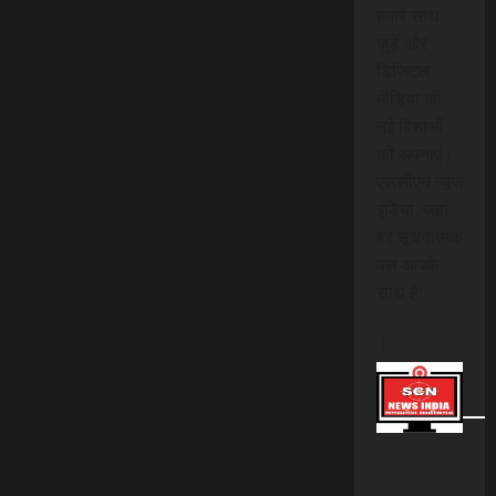
हमारे साथ
जुड़ें और
डिजिटल
मीडिया की
नई दिशाओं
को अपनाएं।
एससीएन न्यूज
इंडिया, जहां
हर सूचनात्मक
पल आपके
साथ है!
।