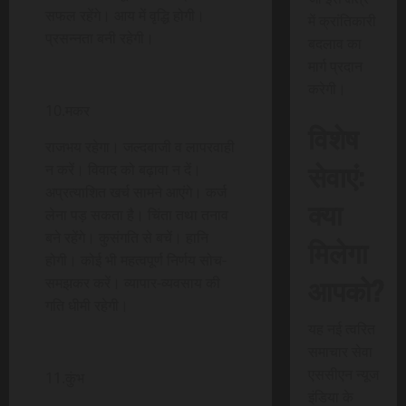
सफल रहेंगे। आय में वृद्धि होगी।
में क्रांतिकारी
प्रसन्नता बनी रहेगी।
बदलाव का
मार्ग प्रदान
करेगी।
10.मकर
विशेष
राजभय रहेगा। जल्दबाजी व लापरवाही
सेवाएं:
न करें। विवाद को बढ़ावा न दें।
अप्रत्याशित खर्च सामने आएंगे। कर्ज
क्या
लेना पड़ सकता है। चिंता तथा तनाव
बने रहेंगे। कुसंगति से बचें। हानि
मिलेगा
होगी। कोई भी महत्वपूर्ण निर्णय सोच-
आपको?
समझकर करें। व्यापार-व्यवसाय की
गति धीमी रहेगी।
यह नई त्वरित
समाचार सेवा
एससीएन न्यूज
11.कुंभ
इंडिया के