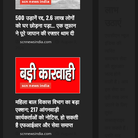
scn news india
लाभ
500 उड़ानें रद्द, 2.6 लाख लोगों
उठाएं
को घर छोड़ना पड़ा… एक तूफान
ने पूरे जापान की रफ्तार थाम दी
एससीएन न्यूज
scnnewsindia.com
August 9,
इंडिया की
2026
त्वरित
समाचार सेवा
की शुरुआत
जल्द होने
वाली है। आप
scn news india
इस सेवा का
पूरी तरह लाभ
महिला बाल विकास विभाग का बड़ा
उठाने के लिए
एक्शन; 217 आंगनवाड़ी
तुरंत
कार्यकर्ताओं को नोटिस, हो सकती
सब्सक्राइब
है एफआईआर और सेवा समाप्त
कर सकते हैं।
scnnewsindia.com
August 8,
प्रति माह