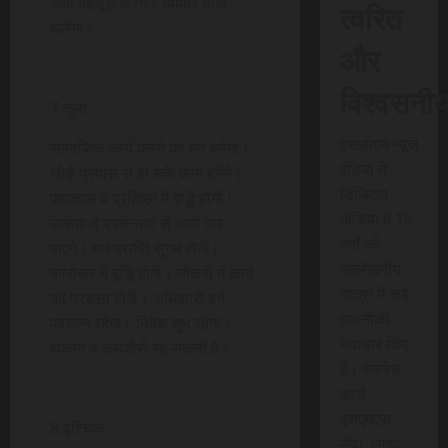
कमी महसूस करेंगे। व्यापार ठीक
त्वरित
चलेगा।
और
विश्वसनी
7.तुला
एससीएन न्यूज
सामाजिक कार्य करने का मन बनेगा।
इंडिया ने
थोड़े प्रयास से ही रुके काम बनेंगे।
डिजिटल
पराक्रम व प्रतिष्ठा में वृद्धि होगी।
मीडिया में 15
उत्साह व प्रसन्नता से कार्य कर
वर्षों की
पाएंगे। धन प्राप्ति सुगम होगी।
उल्लेखनीय
कारोबार में वृद्धि होगी। नौकरी में कार्य
यात्रा में कई
की प्रशंसा होगी। अधिकारी वर्ग
तकनीकी
प्रसन्न रहेगा। निवेश शुभ रहेगा।
नवाचार किए
थकान व कमजोरी रह सकती है।
हैं। स्क्रेच
कार्ड
एसएमएस
8.वृश्चिक
सेवा, लाइव