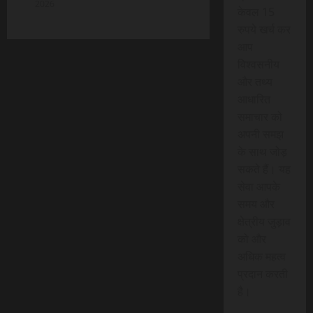
2026
केवल 15
रुपये खर्च कर
आप
विश्वसनीय
और तथ्य
आधारित
समाचार को
अपनी समझ
के साथ जोड़
सकते हैं। यह
सेवा आपके
समय और
क्षेत्रीय जुड़ाव
को और
अधिक महत्व
प्रदान करती
है।