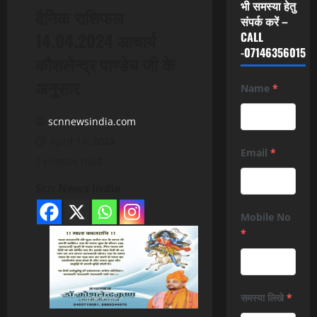
भी समस्या हेतु
दैनिक राशिफल
संपर्क करें –
14.04.2024 आचार्य
CALL
-07146356015
कौशलेन्द्र पाण्डेय जी के
अनुसार
Name
*
scnnewsindia.com
April 14, 2024
Email
*
1 minute read
Scn News India
Mobile No
*
समस्या लिखे
*