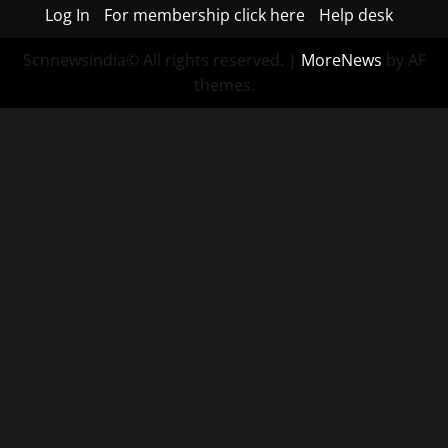
Log In
For membership click here
Help desk
Scnnewsindia© All rights reserved.
|
MoreNews
by AF
themes.