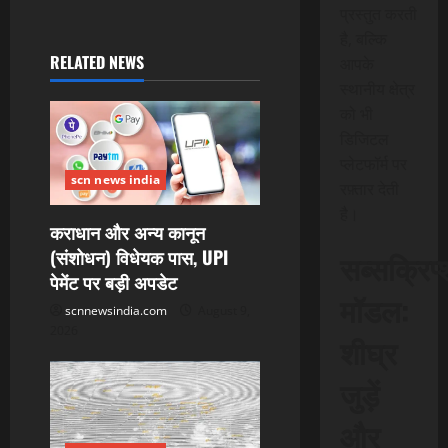
n
प्रस्तुत करती
है, बल्कि
a
RELATED NEWS
आपके
स्थानीय क्षेत्र
v
को भी
i
डिजिटल
प्लेटफॉर्म पर
g
scn news india
रफ़्तार देती
है।
a
कराधान और अन्य कानून
(संशोधन) विधेयक पास, UPI
सब्सक्रिप
t
पेमेंट पर बड़ी अपडेट
मॉडल:
i
scnnewsindia.com
August 9,
2026
शीघ्र
o
जुड़ें
n
और