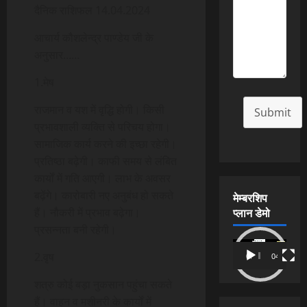
दैनिक राशिफल 14.04.2024
आचार्य कौशलेन्द्र पाण्डेय जी के
अनुसार……
1.मेष
राजमान व यश में वृद्धि होगी। किसी
Submit
प्रभावशाली व्यक्ति से परिचय होगा।
सामाजिक कार्य करने की इच्छा रहेगी।
प्रतिष्ठा बढ़ेगी। काफी समय से लंबित
कार्यों में गति आएगी। लाभ के अवसर
बढ़ेंगे। कारोबारी नए अनुबंध हो सकते
मेम्बरशिप
प्लान डेमो
हैं। नौकरी में प्रभाव बढ़ेगा।
प्रसन्नता बनी रहेगी।
Video
2.वृष
00:00
04:54
Player
शत्रु कोई बड़ा नुकसान पहुंचा सकते
हैं। वाहन व मशीनरी के कार्यों में