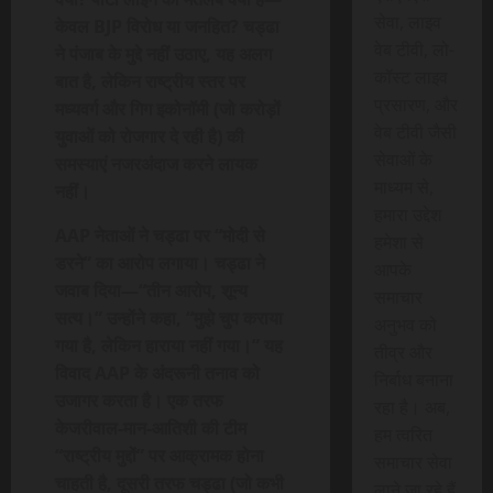
सेवा, लाइव
केवल BJP विरोध या जनहित? चड्ढा
वेब टीवी, लो-
ने पंजाब के मुद्दे नहीं उठाए, यह अलग
कॉस्ट लाइव
बात है, लेकिन राष्ट्रीय स्तर पर
प्रसारण, और
मध्यवर्ग और गिग इकोनॉमी (जो करोड़ों
वेब टीवी जैसी
युवाओं को रोजगार दे रही है) की
सेवाओं के
समस्याएं नजरअंदाज करने लायक
माध्यम से,
नहीं।
हमारा उद्देश
AAP नेताओं ने चड्ढा पर “मोदी से
हमेशा से
डरने” का आरोप लगाया। चड्ढा ने
आपके
जवाब दिया—“तीन आरोप, शून्य
समाचार
सत्य।” उन्होंने कहा, “मुझे चुप कराया
अनुभव को
गया है, लेकिन हाराया नहीं गया।” यह
तीव्र और
विवाद AAP के अंदरूनी तनाव को
निर्बाध बनाना
उजागर करता है। एक तरफ
रहा है। अब,
केजरीवाल-मान-आतिशी की टीम
हम त्वरित
“राष्ट्रीय मुद्दों” पर आक्रामक होना
समाचार सेवा
चाहती है, दूसरी तरफ चड्ढा (जो कभी
लाने जा रहे हैं