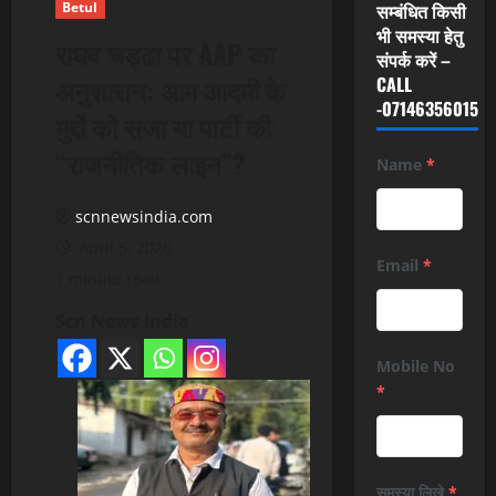
Betul
सम्बंधित किसी
भी समस्या हेतु
राघव चड्ढा पर AAP का
संपर्क करें –
अनुशासन: आम आदमी के
CALL
-07146356015
मुद्दों को सजा या पार्टी की
“राजनीतिक लाइन”?
Name
*
scnnewsindia.com
April 5, 2026
Email
*
1 minute read
Scn News India
Mobile No
*
समस्या लिखे
*