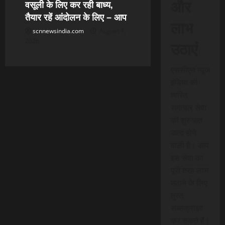
और
वसूली के लिए कर रही बाध्य,
तैयार रहें आंदोलन के लिए – आप
लाभ
scnnewsindia.com
August 7,
उठाएं
2026
एससीएन न्यूज
इंडिया की
त्वरित
समाचार सेवा
की शुरुआत
जल्द होने
वाली है। आप
इस सेवा का
पूरी तरह लाभ
उठाने के लिए
तुरंत
सब्सक्राइब
कर सकते हैं।