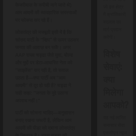
केजरीवाल के करीबी माने जाते थे)
जो इस क्षेत्र
आम आदमी की व्यावहारिक समस्याओं
में क्रांतिकारी
पर फोकस कर रहे हैं।
बदलाव का
मार्ग प्रदान
लोकतंत्र की मजबूती इसी में है कि
करेगी।
सांसद पार्टी के “व्हिप” से ऊपर उठकर
जनता की आवाज़ बन सकें। अगर
विशेष
AAP राघव चड्ढा जैसे युवा, बोल्ड
और मुद्दों पर डेटा-आधारित नेता को
सेवाएं:
“साइलेंस” कर रही है, तो सवाल
क्या
उठता है—क्या पार्टी अब “आम
आदमी” से दूर हो रही है? चड्ढा ने
मिलेगा
सही कहा: “जनता के मुद्दे उठाना
अपराध नहीं।”
आपको?
पार्टी को सोचना चाहिए—अनुशासन
यह नई त्वरित
बनाए रखना जरूरी है, लेकिन आम
समाचार सेवा
आदमी की पीड़ा को दबाना लोकतंत्र
एससीएन न्यूज
के खिलाफ है। राघव चड्ढा की