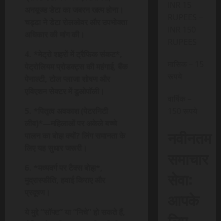
INR 15
अनयूज्ड डेटा का जबरन खत्म होना।
RUPEES –
चड्ढा ने डेटा रोलओवर और उपभोक्ता
INR 150
अधिकार की मांग की।
RUPEES
4. *मेट्रो शहरों में ट्रैफिक संकट*,
मासिक – 15
पेट्रोलियम प्रोडक्ट्स की महंगाई, बैंक
रूपये
पेनाल्टी, टोल प्लाजा शोषण और
एविएशन सेक्टर में डुओपॉली।
वार्षिक –
5. *पितृत्व अवकाश (पेटरनिटी
150 रूपये
लीव)*—महिलाओं पर अकेले बच्चे
नवीनतम
पालन का बोझ क्यों? लिंग समानता के
लिए यह सुधार जरूरी।
समाचार
6. *मध्यवर्ग पर टैक्स बोझ*,
सेवा:
मुद्रास्फीति, हवाई किराए और
प्रदूषण।
आपके
ये मुद्दे “सॉफ्ट” या “निचे” हो सकते हैं,
लिए,