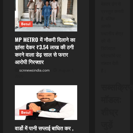
बेहतर ढंग से
प्रस्तुत करती
है, बल्कि
Betul
आपके
स्थानीय क्षेत्र
MP METRO में नौकरी दिलाने का
को भी
झांसा देकर ₹3.54 लाख की ठगी
डिजिटल
करने वाला डेढ़ साल से फरार
प्लेटफॉर्म पर
आरोपी गिरफ्तार
रफ़्तार देती
है।
scnnewsindia.com
August 7,
2026
सब्सक्रिप
मॉडल:
शीघ्र
Betul
जुड़ें
वार्डो में पानी सप्लाई बाधित कर ,