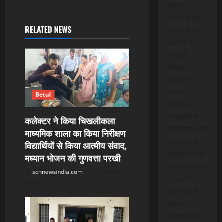
वितरण।
i
जिलों में हुई
RELATED NEWS
घटनाओं पर
g
गहराई से
वीडियो
a
समाचार।
t
स्थानीय
धरना-
Betul
i
प्रदर्शन,
सांस्कृतिक
o
कलेक्टर ने किया चिखलीकला
कार्यक्रम और
माध्यमिक शाला का किया निरीक्षण
n
अन्य लाइव
विद्यार्थियों से किया आत्मीय संवाद,
इवेंट्स को वेब
मध्यान भोजन की गुणवत्ता परखी
टीवी पर लाइव
scnnewsindia.com
August 8,
प्रसारण।
2026
यह पहल न
केवल
समाचार को