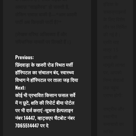
इंडिया के
आवाज़ “साइलेंस्ड” हो सकती है,
सब्सक्राइबर्स
लेकिन सवाल बाकी है—*आम आदमी
के लिए विशेष
पार्टी अब किसकी पार्टी है?*
तौर पर निर्मित
(लेखक वरिष्ठ अधिवक्ता हैं और
की गई है।
संवैधानिक मामलों पर लिखते हैं।)
प्रति माह
मात्र 15
P
Previous:
रुपये की
छिंदवाड़ा के खजरी रोड स्थित मर्सी
मामूली लागत
o
हॉस्पिटल का संचालन बंद, स्वास्थ्य
पर, आपको
विभाग ने हॉस्पिटल पर ताला जड़ दिया
निम्न सेवाओं
s
Next:
तक पहुंच
t
कोई भी प्रभावित किसान फसल सर्वे
प्राप्त होगी:
में न छूटे, क्षति की रिपोर्ट बीमा पोर्टल
n
राष्ट्रीय और
पर भी दर्ज कराएं -सूचना हेल्पलाइन
स्थानीय
नंबर 14447, व्हाट्सएप चैटबोट नंबर
a
समाचारों का
7065514447 पर दे
त्वरित
v