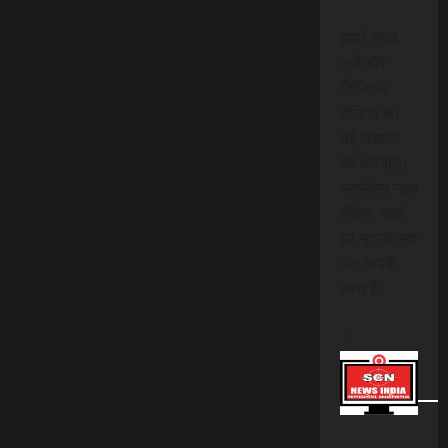
हमारे साथ
जुड़ें और
डिजिटल
मीडिया की
नई दिशाओं
को अपनाएं।
एससीएन न्यूज
इंडिया, जहां
हर सूचनात्मक
पल आपके
साथ है!
।