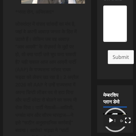
*भरत सेन, अधिवक्ता*
लोकतंत्र में संसद सांसदों का मंच है,
जहां वे अपनी आवाज़ जनता के हित में
उठाते हैं। लेकिन जब वह आवाज़
“आम आदमी” के रोज़मर्रा के मुद्दों पर
हो, तो क्या पार्टी उसे चुप करा सकती
Submit
है? यही सवाल आज आम आदमी पार्टी
(AAP) के राज्यसभा सांसद राघव
चड्ढा को लेकर उठ रहा है। 2 अप्रैल
2026 को AAP ने उन्हें राज्यसभा में
अपना डिप्टी लीडर पद से हटा दिया
मेम्बरशिप
और पार्टी कोटा से बोलने का समय भी
प्लान डेमो
रोक दिया। पार्टी नेताओं—आतिशी,
भगवंत मान और सौरभ भारद्वाज—ने
Video
00:00
04:54
इसे “रूटीन अनुशासनिक कार्रवाई”
Player
बताया। आरोप? चड्ढा ने “पार्टी