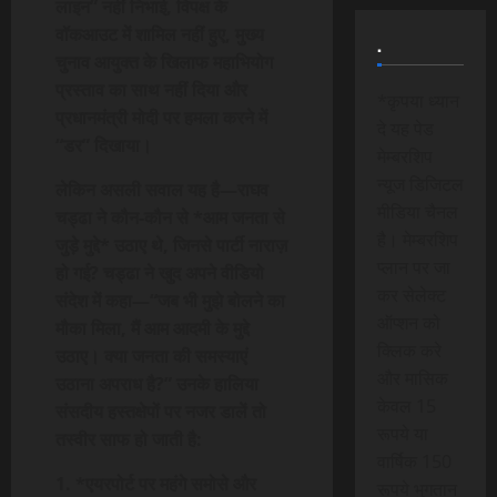
लाइन” नहीं निभाई, विपक्ष के
वॉकआउट में शामिल नहीं हुए, मुख्य
.
चुनाव आयुक्त के खिलाफ महाभियोग
प्रस्ताव का साथ नहीं दिया और
*कृपया ध्यान
प्रधानमंत्री मोदी पर हमला करने में
दे यह पेड
“डर” दिखाया।
मेम्बरशिप
न्यूज डिजिटल
लेकिन असली सवाल यह है—राघव
मीडिया चैनल
चड्ढा ने कौन-कौन से *आम जनता से
है। मेम्बरशिप
जुड़े मुद्दे* उठाए थे, जिनसे पार्टी नाराज़
प्लान पर जा
हो गई? चड्ढा ने खुद अपने वीडियो
कर सेलेक्ट
संदेश में कहा—“जब भी मुझे बोलने का
ऑप्शन को
मौका मिला, मैं आम आदमी के मुद्दे
क्लिक करे
उठाए। क्या जनता की समस्याएं
और मासिक
उठाना अपराध है?” उनके हालिया
केवल 15
संसदीय हस्तक्षेपों पर नजर डालें तो
रूपये या
तस्वीर साफ हो जाती है:
वार्षिक 150
1. *एयरपोर्ट पर महंगे समोसे और
रूपये भुगतान