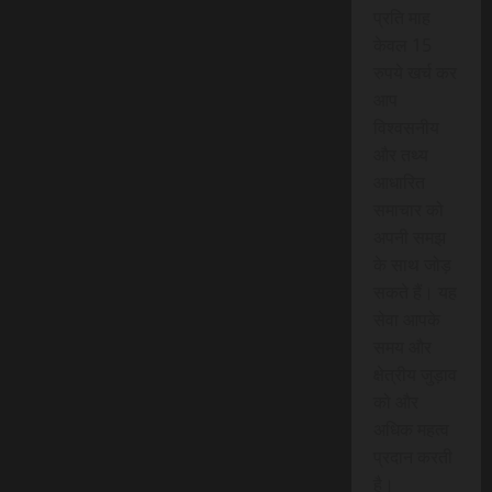
प्रति माह
केवल 15
रुपये खर्च कर
आप
विश्वसनीय
और तथ्य
आधारित
समाचार को
अपनी समझ
के साथ जोड़
सकते हैं। यह
सेवा आपके
समय और
क्षेत्रीय जुड़ाव
को और
अधिक महत्व
प्रदान करती
है।