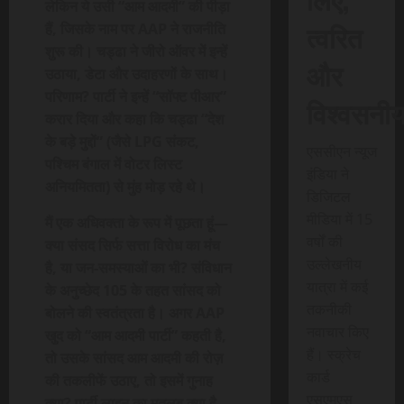
लेकिन ये उसी “आम आदमी” की पीड़ा
त्वरित
हैं, जिसके नाम पर AAP ने राजनीति
शुरू की। चड्ढा ने जीरो ऑवर में इन्हें
और
उठाया, डेटा और उदाहरणों के साथ।
परिणाम? पार्टी ने इन्हें “सॉफ्ट पीआर”
विश्वसनी
करार दिया और कहा कि चड्ढा “देश
के बड़े मुद्दों” (जैसे LPG संकट,
एससीएन न्यूज
पश्चिम बंगाल में वोटर लिस्ट
इंडिया ने
अनियमितता) से मुंह मोड़ रहे थे।
डिजिटल
मीडिया में 15
मैं एक अधिवक्ता के रूप में पूछता हूं—
वर्षों की
क्या संसद सिर्फ सत्ता विरोध का मंच
उल्लेखनीय
है, या जन-समस्याओं का भी? संविधान
यात्रा में कई
के अनुच्छेद 105 के तहत सांसद को
तकनीकी
बोलने की स्वतंत्रता है। अगर AAP
नवाचार किए
खुद को “आम आदमी पार्टी” कहती है,
हैं। स्क्रेच
तो उसके सांसद आम आदमी की रोज़
कार्ड
की तकलीफें उठाए, तो इसमें गुनाह
एसएमएस
क्या? पार्टी लाइन का मतलब क्या है—