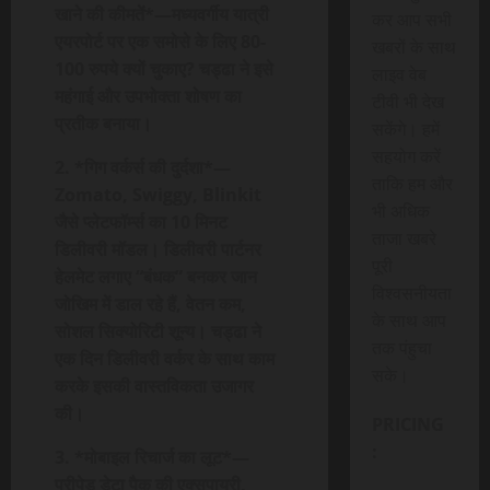
खाने की कीमतें*—मध्यवर्गीय यात्री
कर आप सभी
एयरपोर्ट पर एक समोसे के लिए 80-
खबरों के साथ
100 रुपये क्यों चुकाए? चड्ढा ने इसे
लाइव वेब
महंगाई और उपभोक्ता शोषण का
टीवी भी देख
प्रतीक बनाया।
सकेंगे। हमें
सहयोग करें
2. *गिग वर्कर्स की दुर्दशा*—
ताकि हम और
Zomato, Swiggy, Blinkit
भी अधिक
जैसे प्लेटफॉर्म्स का 10 मिनट
ताजा खबरे
डिलीवरी मॉडल। डिलीवरी पार्टनर
पूरी
हेलमेट लगाए “बंधक” बनकर जान
विश्वसनीयता
जोखिम में डाल रहे हैं, वेतन कम,
के साथ आप
सोशल सिक्योरिटी शून्य। चड्ढा ने
तक पंहुचा
एक दिन डिलीवरी वर्कर के साथ काम
सके।
करके इसकी वास्तविकता उजागर
की।
PRICING
:
3. *मोबाइल रिचार्ज का लूट*—
प्रीपेड डेटा पैक की एक्सपायरी,