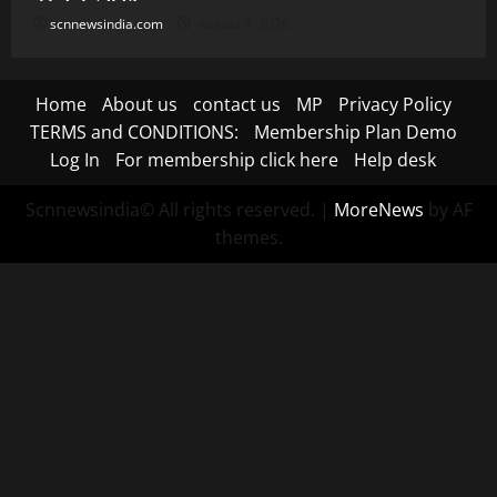
scnnewsindia.com
August 9, 2026
Home
About us
contact us
MP
Privacy Policy
TERMS and CONDITIONS:
Membership Plan Demo
Log In
For membership click here
Help desk
Scnnewsindia© All rights reserved.
|
MoreNews
by AF
themes.