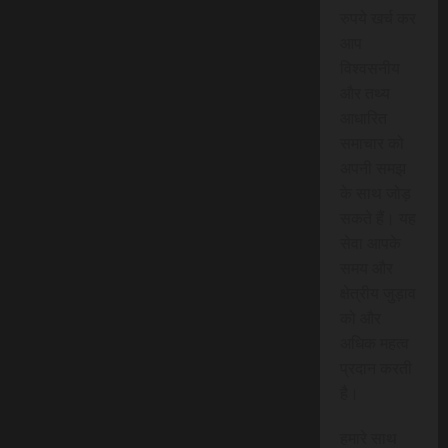
रुपये खर्च कर
आप
विश्वसनीय
और तथ्य
आधारित
समाचार को
अपनी समझ
के साथ जोड़
सकते हैं। यह
सेवा आपके
समय और
क्षेत्रीय जुड़ाव
को और
अधिक महत्व
प्रदान करती
है।
हमारे साथ