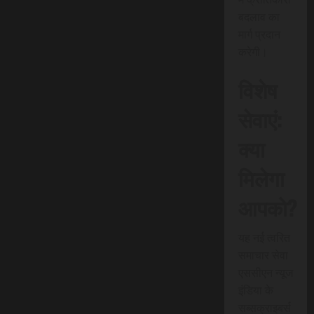
बदलाव का
मार्ग प्रदान
करेगी।
विशेष
सेवाएं:
क्या
मिलेगा
आपको?
यह नई त्वरित
समाचार सेवा
एससीएन न्यूज
इंडिया के
सब्सक्राइबर्स