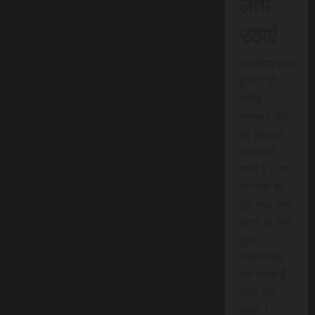
लाभ
उठाएं
एससीएन न्यूज
इंडिया की
त्वरित
समाचार सेवा
की शुरुआत
जल्द होने
वाली है। आप
इस सेवा का
पूरी तरह लाभ
उठाने के लिए
तुरंत
सब्सक्राइब
कर सकते हैं।
प्रति माह
केवल 15