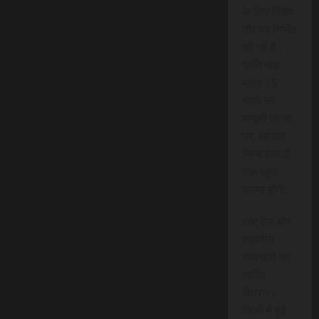
के लिए विशेष
तौर पर निर्मित
की गई है।
प्रति माह
मात्र 15
रुपये की
मामूली लागत
पर, आपको
निम्न सेवाओं
तक पहुंच
प्राप्त होगी:
राष्ट्रीय और
स्थानीय
समाचारों का
त्वरित
वितरण।
जिलों में हुई