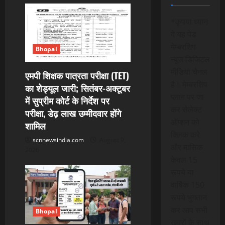
i
*कृपया ध्यान
g
दे यह पेड
मेम्बरशिप
a
Bhopal
न्यूज डिजिटल
t
मीडिया चैनल
एमपी शिक्षक पात्रता परीक्षा (TET)
है। मेम्बरशिप
का शेड्यूल जारी; सितंबर-अक्टूबर
i
प्लान पर जा
में सुप्रीम कोर्ट के निर्देश पर
कर सेलेक्ट
परीक्षा, डेढ़ लाख उम्मीदवार होंगे
o
ऑप्शन को
शामिल
n
क्लिक करे
scnnewsindia.com
August 9,
और मासिक
2026
केवल 15
रूपये या
वार्षिक 150
रूपये भुगतान
कर आप सभी
Bhopal
खबरों के साथ