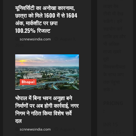
लाइव वेब
यूनिवर्सिटी का अनोखा कारनामा,
टीवी भी देख
छात्रा को मिले 1600 में से 1604
सकेंगे। हमें
अंक, मार्कशीट पर छपा
सहयोग करें
100.25% रिजल्ट
ताकि हम और
scnnewsindia.com
August 9,
भी अधिक
2026
ताजा खबरे
पूरी
विश्वसनीयता
के साथ आप
तक पंहुचा
Bhopal
सके।
भोपाल में बिना भवन अनुज्ञा बने
PRICING
निर्माणों पर अब होगी कार्रवाई, नगर
:
निगम ने गठित किया विशेष सर्वे
दल
INR 15
scnnewsindia.com
August 9,
RUPEES –
2026