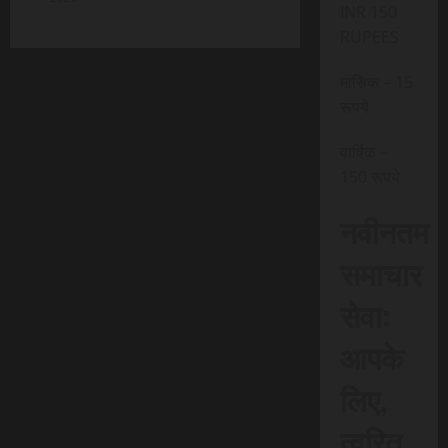
INR 150
RUPEES
मासिक – 15
रूपये
वार्षिक –
150 रूपये
नवीनतम
समाचार
सेवा:
आपके
लिए,
त्वरित