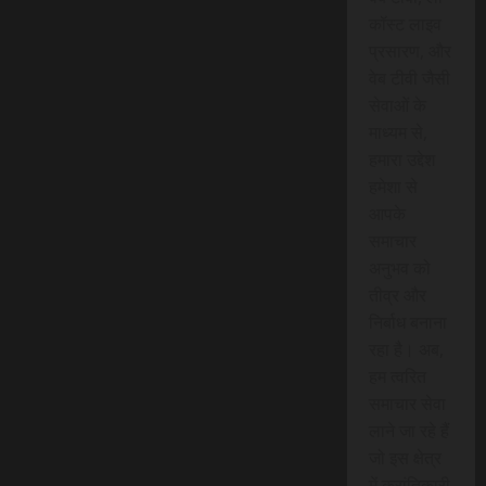
कॉस्ट लाइव
प्रसारण, और
वेब टीवी जैसी
सेवाओं के
माध्यम से,
हमारा उद्देश
हमेशा से
आपके
समाचार
अनुभव को
तीव्र और
निर्बाध बनाना
रहा है। अब,
हम त्वरित
समाचार सेवा
लाने जा रहे हैं
जो इस क्षेत्र
में क्रांतिकारी