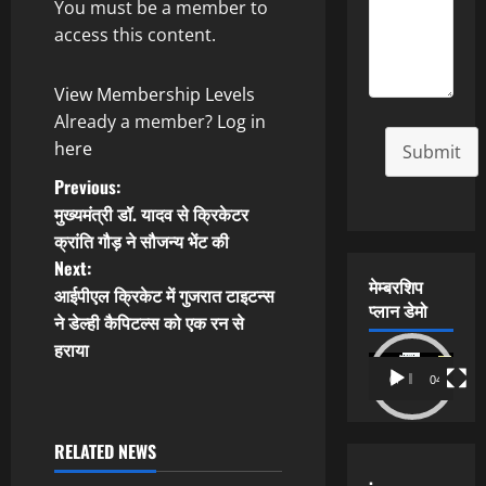
You must be a member to
access this content.
View Membership Levels
Already a member?
Log in
here
Submit
P
Previous:
मुख्यमंत्री डॉ. यादव से क्रिकेटर
o
क्रांति गौड़ ने सौजन्य भेंट की
Next:
s
मेम्बरशिप
आईपीएल क्रिकेट में गुजरात टाइटन्‍स
प्लान डेमो
t
ने डेल्‍ही कैपिटल्‍स को एक रन से
हराया
n
Video
00:00
04:54
Player
a
RELATED NEWS
v
.