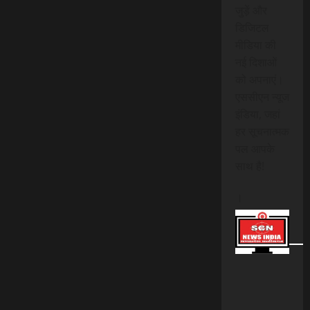
जुड़ें और
डिजिटल
मीडिया की
नई दिशाओं
को अपनाएं।
एससीएन न्यूज
इंडिया, जहां
हर सूचनात्मक
पल आपके
साथ है!
।