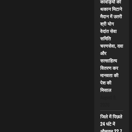
कांवड़ियों की
थकान मिटाने
मैदान में उतरी
श्री योग
वेदांत सेवा
समिति
चरणसेवा, दवा
और
सत्साहित्य
वितरण कर
मानवता की
पेश की
मिसाल
August 9,
2026
जिले में पिछले
24 घंटे में
औसतन 22.7