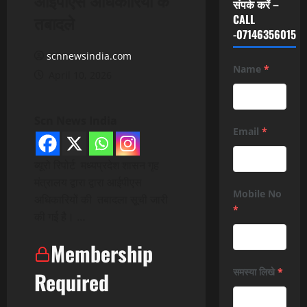
संपर्क करें –
तबादले
CALL
-07146356015
scnnewsindia.com
Name
*
April 10, 2026
Scn News India
Email
*
ब्यूरो रिपोर्ट मध्यप्रदेश शासन गृह
मंत्रालय द्वारा द्वारा आईपीएस
Mobile No
अधिकारियों की तबादला सूची जारी
*
की गई है। …
Membership
समस्या लिखे
*
Required