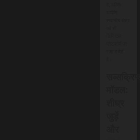
है, बल्कि
आपके
स्थानीय क्षेत्र
को भी
डिजिटल
प्लेटफॉर्म पर
रफ़्तार देती
है।
सब्सक्रिप
मॉडल:
शीघ्र
जुड़ें
और