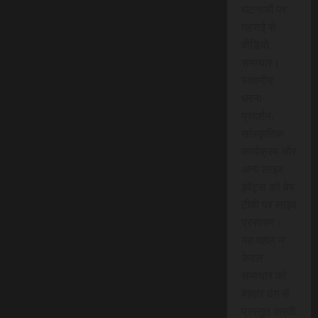
घटनाओं पर
गहराई से
वीडियो
समाचार।
स्थानीय
धरना-
प्रदर्शन,
सांस्कृतिक
कार्यक्रम और
अन्य लाइव
इवेंट्स को वेब
टीवी पर लाइव
प्रसारण।
यह पहल न
केवल
समाचार को
बेहतर ढंग से
प्रस्तुत करती