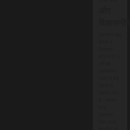
और
विश्वसनी
एससीएन न्यूज
इंडिया ने
डिजिटल
मीडिया में 15
वर्षों की
उल्लेखनीय
यात्रा में कई
तकनीकी
नवाचार किए
हैं। स्क्रेच
कार्ड
एसएमएस
सेवा, लाइव
वेब टीवी, लो-