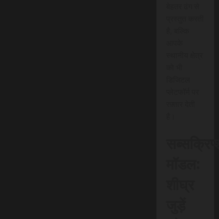
बेहतर ढंग से
प्रस्तुत करती
है, बल्कि
आपके
स्थानीय क्षेत्र
को भी
डिजिटल
प्लेटफॉर्म पर
रफ़्तार देती
है।
सब्सक्रिप
मॉडल:
शीघ्र
जुड़ें