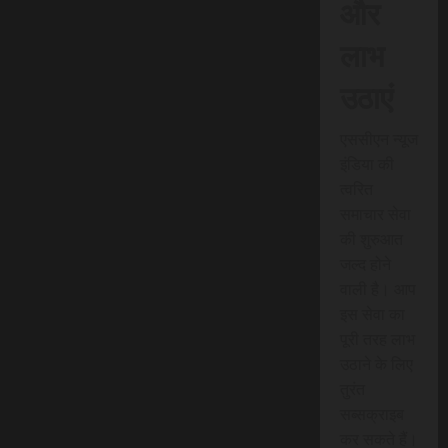
और
लाभ
उठाएं
एससीएन न्यूज
इंडिया की
त्वरित
समाचार सेवा
की शुरुआत
जल्द होने
वाली है। आप
इस सेवा का
पूरी तरह लाभ
उठाने के लिए
तुरंत
सब्सक्राइब
कर सकते हैं।