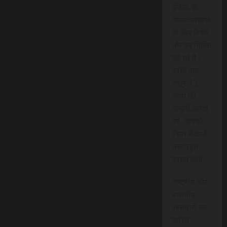
इंडिया के
सब्सक्राइबर्स
के लिए विशेष
तौर पर निर्मित
की गई है।
प्रति माह
मात्र 15
रुपये की
मामूली लागत
पर, आपको
निम्न सेवाओं
तक पहुंच
प्राप्त होगी:
राष्ट्रीय और
स्थानीय
समाचारों का
त्वरित