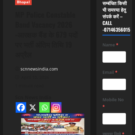
Bhopal
सम्बंधित किसी
भी समस्या हेतु
MP Police Constable
संपर्क करें –
Band Vacancy 2026
CALL
-07146356015
-आरक्षक बैंड के 679 पदों
पर भर्ती अंतिम तिथि 19
Name
*
अप्रैल
scnnewsindia.com
Email
*
April 10, 2026
1 minute read
Scn News India
Mobile No
*
समस्या लिखे
*