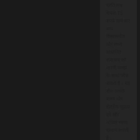
प्रति माह
केवल 15
रुपये खर्च कर
आप
विश्वसनीय
और तथ्य
आधारित
समाचार को
अपनी समझ
के साथ जोड़
सकते हैं। यह
सेवा आपके
समय और
क्षेत्रीय जुड़ाव
को और
अधिक महत्व
प्रदान करती
है।