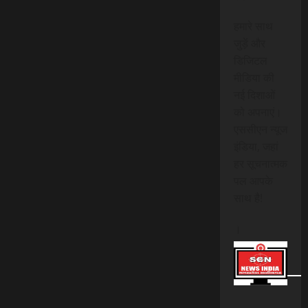
हमारे साथ
जुड़ें और
डिजिटल
मीडिया की
नई दिशाओं
को अपनाएं।
एससीएन न्यूज
इंडिया, जहां
हर सूचनात्मक
पल आपके
साथ है!
।