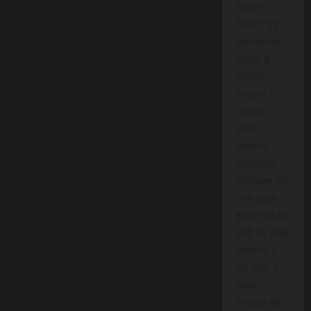
वितरण।
जिलों में हुई
घटनाओं पर
गहराई से
वीडियो
समाचार।
स्थानीय
धरना-
प्रदर्शन,
सांस्कृतिक
कार्यक्रम और
अन्य लाइव
इवेंट्स को वेब
टीवी पर लाइव
प्रसारण।
यह पहल न
केवल
समाचार को