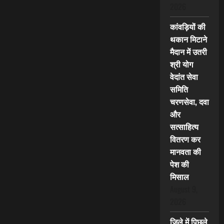
2026
कांवड़ियों की
थकान मिटाने
मैदान में उतरी
श्री योग
वेदांत सेवा
समिति
चरणसेवा, दवा
और
सत्साहित्य
वितरण कर
मानवता की
पेश की
मिसाल
August 9,
2026
जिले में पिछले