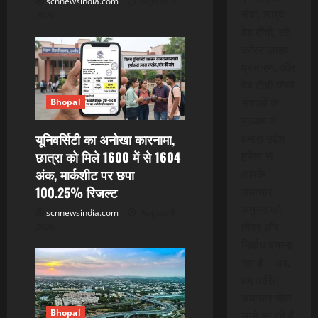
scnnewsindia.com
August 9,
सेवा, लाइव
2026
वेब टीवी, लो-
कॉस्ट लाइव
प्रसारण, और
वेब टीवी जैसी
सेवाओं के
Bhopal
माध्यम से,
यूनिवर्सिटी का अनोखा कारनामा,
हमारा उद्देश
छात्रा को मिले 1600 में से 1604
हमेशा से
अंक, मार्कशीट पर छपा
आपके
100.25% रिजल्ट
समाचार
अनुभव को
scnnewsindia.com
August 9,
तीव्र और
2026
निर्बाध बनाना
रहा है। अब,
हम त्वरित
समाचार सेवा
Bhopal
लाने जा रहे हैं