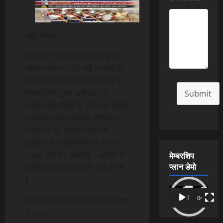
ब्यूरो रिपोर्ट
मध्यप्रदेश पुलिस विभाग द्वारा पुलिस
आरक्षक बैंड के 679 पदों पर भर्ती के
लिए नोटिफिकेशन जारी कर दिया है
जिसमें सिर्फ पुरुष उम्मीदवार ही
Submit
आवेदन कर सकता है, योग्य एवं इच्छुक
उम्मीदवार अपना आवेदन ऑनलाइन
माध्यम से 05 अप्रैल 2026 से
आवेदन की अंतिम तिथि 19 अप्रैल
मेम्बरशिप
2026 तक कर सकते है। आवेदन से
प्लान डेमो
संबंधित अधिक जानकारी नीचे दी गई
है ।
Video
आवेदन प्रारंभ तिथि (Form Start
00:00
04:54
Player
Date)