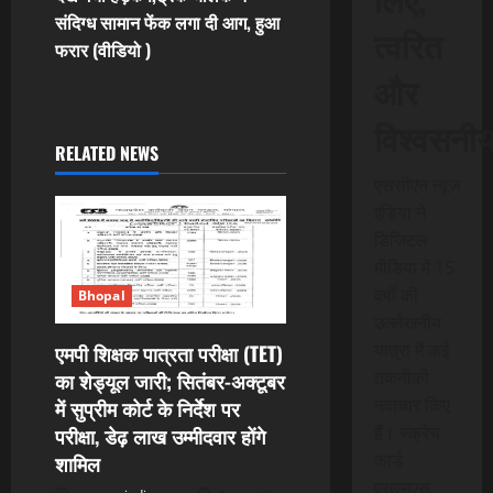
n
संदिग्ध सामान फेंक लगा दी आग, हुआ
त्वरित
फरार (वीडियो )
a
और
v
विश्वसनी
i
RELATED NEWS
एससीएन न्यूज
g
इंडिया ने
डिजिटल
a
मीडिया में 15
t
वर्षों की
Bhopal
उल्लेखनीय
i
यात्रा में कई
एमपी शिक्षक पात्रता परीक्षा (TET)
तकनीकी
का शेड्यूल जारी; सितंबर-अक्टूबर
o
नवाचार किए
में सुप्रीम कोर्ट के निर्देश पर
n
हैं। स्क्रेच
परीक्षा, डेढ़ लाख उम्मीदवार होंगे
कार्ड
शामिल
एसएमएस