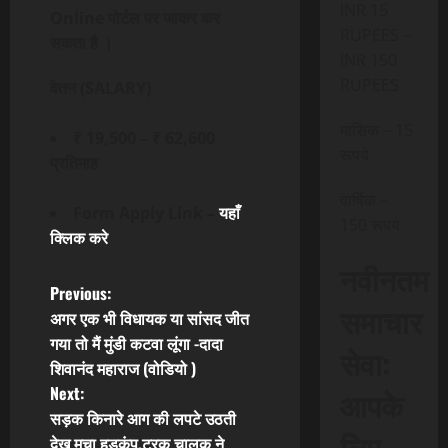
INR 15
Online पोर्टल पर जाकर कर
RUPEES –
सकता है ।
INR 150
RUPEES
वेतन (SALARY)
मासिक – 15
₹ 19,500 – ₹ 62,600
रूपये
प्रतिमाह
वार्षिक –
Form Apply Link –
यहाँ
150 रूपये
क्लिक करे
नवीनतम
P
Previous:
समाचार
अगर एक भी विधायक या सांसद जीत
o
गया तो मैं मुंडी कटवा लूंगा -दादा
सेवा:
शिवानंद महाराज (वोडियो )
s
Next:
आपके
t
सड़क किनारे आग की लपटे उठती
लिए,
देख मचा हड़कंप,ट्रक चालक ने