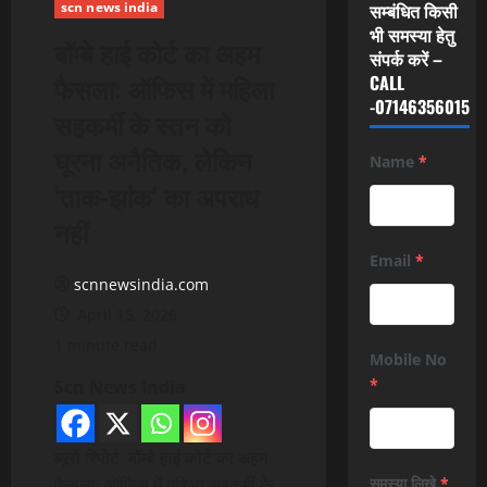
scn news india
सम्बंधित किसी
भी समस्या हेतु
बॉम्बे हाई कोर्ट का अहम
संपर्क करें –
फैसला: ऑफिस में महिला
CALL
-07146356015
सहकर्मी के स्तन को
घूरना अनैतिक, लेकिन
Name
*
‘ताक-झांक’ का अपराध
नहीं
Email
*
scnnewsindia.com
April 15, 2026
1 minute read
Mobile No
*
Scn News India
ब्यूरो रिपोर्ट बॉम्बे हाई कोर्ट का अहम
फैसला: ऑफिस में महिला सहकर्मी के
समस्या लिखे
*