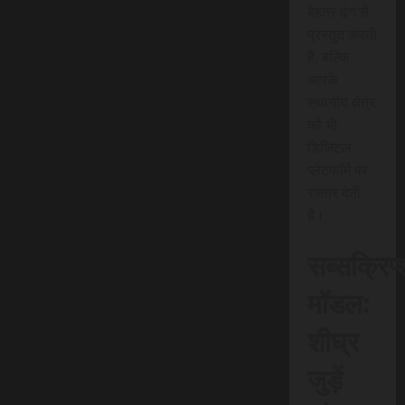
बेहतर ढंग से
प्रस्तुत करती
है, बल्कि
आपके
स्थानीय क्षेत्र
को भी
डिजिटल
प्लेटफॉर्म पर
रफ़्तार देती
है।
सब्सक्रिप
मॉडल:
शीघ्र
जुड़ें