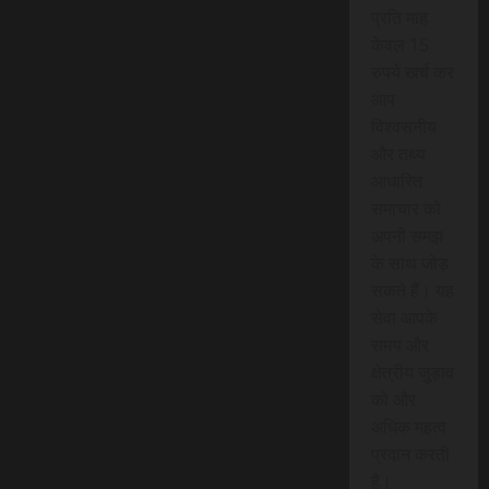
प्रति माह
केवल 15
रुपये खर्च कर
आप
विश्वसनीय
और तथ्य
आधारित
समाचार को
अपनी समझ
के साथ जोड़
सकते हैं। यह
सेवा आपके
समय और
क्षेत्रीय जुड़ाव
को और
अधिक महत्व
प्रदान करती
है।