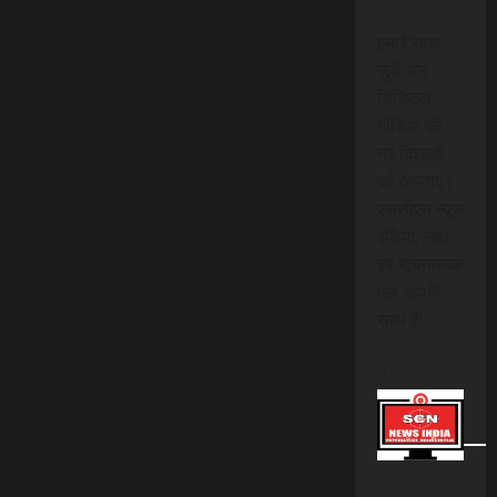
हमारे साथ
जुड़ें और
डिजिटल
मीडिया की
नई दिशाओं
को अपनाएं।
एससीएन न्यूज
इंडिया, जहां
हर सूचनात्मक
पल आपके
साथ है!
।