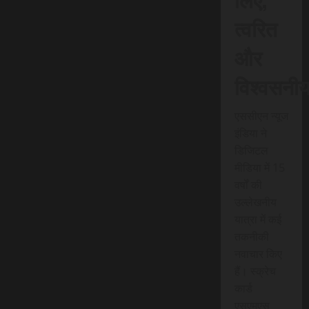
त्वरित
और
विश्वसनी
एससीएन न्यूज
इंडिया ने
डिजिटल
मीडिया में 15
वर्षों की
उल्लेखनीय
यात्रा में कई
तकनीकी
नवाचार किए
हैं। स्क्रेच
कार्ड
एसएमएस