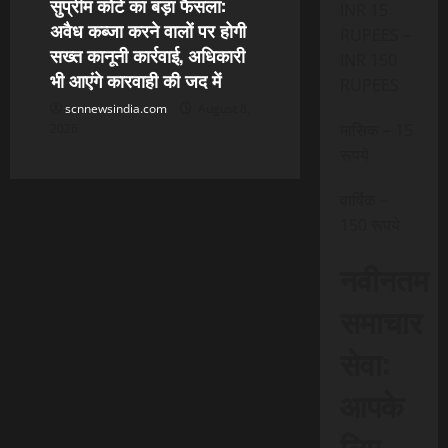
सुप्रीम कोर्ट का बड़ा फैसला:
INR 15
अवैध कब्जा करने वालों पर होगी
RUPEES –
सख्त कानूनी कार्रवाई, अधिकारी
INR 150
भी आएंगे कारवाही की जद में
RUPEES
scnnewsindia.com
August 8,
मासिक – 15
2026
रूपये
वार्षिक –
150 रूपये
नवीनतम
समाचार
सेवा:
आपके
लिए,