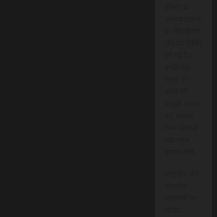
इंडिया के
सब्सक्राइबर्स
के लिए विशेष
तौर पर निर्मित
की गई है।
प्रति माह
मात्र 15
रुपये की
मामूली लागत
पर, आपको
निम्न सेवाओं
तक पहुंच
प्राप्त होगी:
राष्ट्रीय और
स्थानीय
समाचारों का
त्वरित