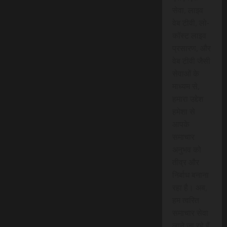
सेवा, लाइव
वेब टीवी, लो-
कॉस्ट लाइव
प्रसारण, और
वेब टीवी जैसी
सेवाओं के
माध्यम से,
हमारा उद्देश
हमेशा से
आपके
समाचार
अनुभव को
तीव्र और
निर्बाध बनाना
रहा है। अब,
हम त्वरित
समाचार सेवा
लाने जा रहे हैं