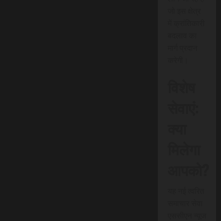
जो इस क्षेत्र
में क्रांतिकारी
बदलाव का
मार्ग प्रदान
करेगी।
विशेष
सेवाएं:
क्या
मिलेगा
आपको?
यह नई त्वरित
समाचार सेवा
एससीएन न्यूज