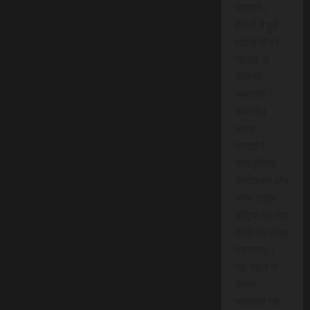
वितरण।
जिलों में हुई
घटनाओं पर
गहराई से
वीडियो
समाचार।
स्थानीय
धरना-
प्रदर्शन,
सांस्कृतिक
कार्यक्रम और
अन्य लाइव
इवेंट्स को वेब
टीवी पर लाइव
प्रसारण।
यह पहल न
केवल
समाचार को