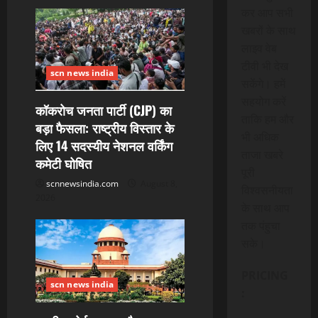
कर आप सभी
खबरों के साथ
लाइव वेब
टीवी भी देख
scn news india
सकेंगे। हमें
सहयोग करें
कॉकरोच जनता पार्टी (CJP) का
ताकि हम और
बड़ा फैसला: राष्ट्रीय विस्तार के
भी अधिक
लिए 14 सदस्यीय नेशनल वर्किंग
ताजा खबरे
कमेटी घोषित
पूरी
scnnewsindia.com
August 8,
विश्वसनीयता
2026
के साथ आप
तक पंहुचा
सके।
PRICING
scn news india
: