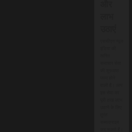
और
लाभ
उठाएं
एससीएन न्यूज
इंडिया की
त्वरित
समाचार सेवा
की शुरुआत
जल्द होने
वाली है। आप
इस सेवा का
पूरी तरह लाभ
उठाने के लिए
तुरंत
सब्सक्राइब
कर सकते हैं।