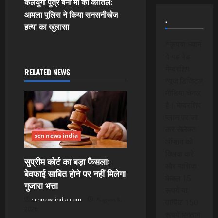
t
कलयुगी पुत्र बना माँ का कातिल:
आमला पुलिस ने किया सनसनीखेज
.
n
हत्या का खुलासा
a
*कृपया ध्यान
दे यह पेड
v
मेम्बरशिप
RELATED NEWS
न्यूज डिजिटल
i
मीडिया चैनल
g
है। मेम्बरशिप
प्लान पर जा
a
कर सेलेक्ट
scn news india
ऑप्शन को
t
क्लिक करे
सुप्रीम कोर्ट का बड़ा फैसला:
i
और मासिक
बेवफाई साबित होने पर नहीं मिलेगा
केवल 15
गुजारा भत्ता
o
रूपये या
scnnewsindia.com
August 8,
वार्षिक 150
n
2026
रूपये भुगतान