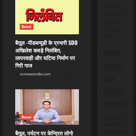
a
जो इस क्षेत्र
में क्रांतिकारी
t
बदलाव का
Betul
i
मार्ग प्रदान
करेगी।
बैतूल -पीडब्ल्यूडी के प्रभारी SDO
o
अखिलेश कवड़े निलंबित,
विशेष
n
लापरवाही और घटिया निर्माण पर
सेवाएं:
गिरी गाज
scnnewsindia.com
August 10,
क्या
2026
मिलेगा
आपको?
यह नई त्वरित
Betul
समाचार सेवा
बैतूल, पर्यटन पर केन्द्रित लोगो
एससीएन न्यूज