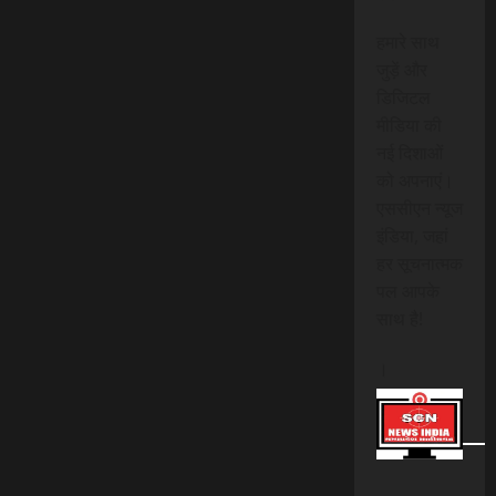
हमारे साथ
जुड़ें और
डिजिटल
मीडिया की
नई दिशाओं
को अपनाएं।
एससीएन न्यूज
इंडिया, जहां
हर सूचनात्मक
पल आपके
साथ है!
।