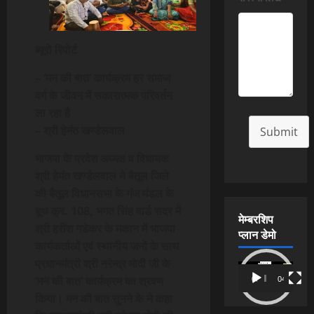
ब्यूरो रिपोर्ट
– ‘मन की बात‘ कार्यक्रम हर समाज
वर्ग के जीवन में सकारात्मक परिवर्तन
ला रहा है
– श्री हेमंत खण्डेलवाल
Submit
भाजपा के प्रदेश अध्यक्ष व विधायक
श्री हेमंत खण्डेलवाल ने बैतूल जिले
की बैतूल विधानसभा के गंज मंडल के
बूथ क्र. 108, भगत सिंह वार्ड सदर में
मेम्बरशिप
श्री हरीश गडेकर के मकान में भाजपा
प्लान डेमो
कार्यकर्ताओं एवं स्थानीय जनों के साथ
प्रधानमंत्री श्री नरेन्द्र मोदी जी के
Video
‘मन की बात‘ कार्यक्रम का श्रवण
00:00
04:54
Player
किया। मन की बात सुनने के ने कहा