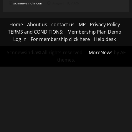
scnnewsindia.com
August 10, 2026
Home
About us
contact us
MP
Privacy Policy
TERMS and CONDITIONS:
Membership Plan Demo
Log In
For membership click here
Help desk
Scnnewsindia© All rights reserved.
|
MoreNews
by AF
themes.