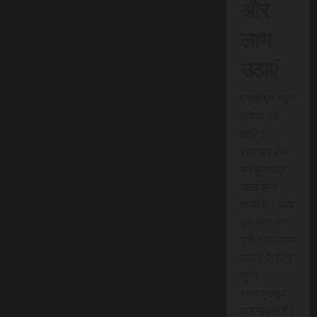
और
लाभ
उठाएं
एससीएन न्यूज
इंडिया की
त्वरित
समाचार सेवा
की शुरुआत
जल्द होने
वाली है। आप
इस सेवा का
पूरी तरह लाभ
उठाने के लिए
तुरंत
सब्सक्राइब
कर सकते हैं।