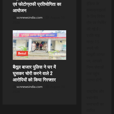
एवं फोटोग्राफी प्रतियोगिता का
इंडिया के
आयोजन
सब्सक्राइबर्स
के लिए विशेष
scnnewsindia.com
August 10,
तौर पर निर्मित
2026
की गई है।
प्रति माह
मात्र 15
रुपये की
Betul
मामूली लागत
पर, आपको
बैतूल बाजार पुलिस ने घर में
निम्न सेवाओं
घुसकर चोरी करने वाले 2
तक पहुंच
आरोपियों को किया गिरफ्तार
प्राप्त होगी:
scnnewsindia.com
August 10,
राष्ट्रीय और
2026
स्थानीय
समाचारों का
त्वरित