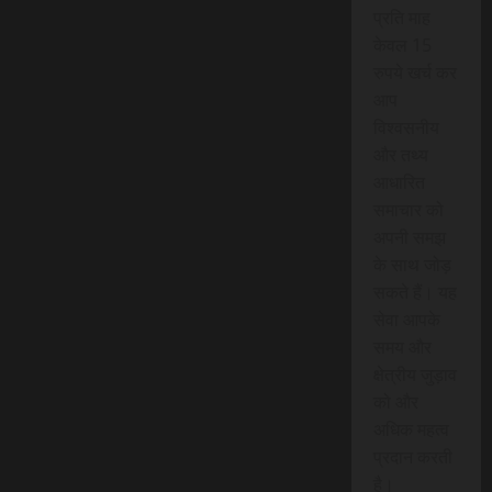
प्रति माह
केवल 15
रुपये खर्च कर
आप
विश्वसनीय
और तथ्य
आधारित
समाचार को
अपनी समझ
के साथ जोड़
सकते हैं। यह
सेवा आपके
समय और
क्षेत्रीय जुड़ाव
को और
अधिक महत्व
प्रदान करती
है।