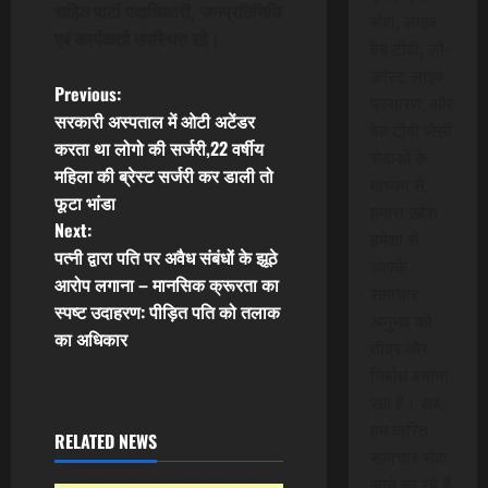
सहित पार्टी पदाधिकारी, जनप्रतिनिधि
सेवा, लाइव
एवं कार्यकर्ता उपस्थित रहे।
वेब टीवी, लो-
कॉस्ट लाइव
P
Previous:
प्रसारण, और
सरकारी अस्पताल में ओटी अटेंडर
वेब टीवी जैसी
o
करता था लोगो की सर्जरी,22 वर्षीय
सेवाओं के
महिला की ब्रेस्ट सर्जरी कर डाली तो
s
माध्यम से,
फूटा भांडा
हमारा उद्देश
t
Next:
हमेशा से
पत्नी द्वारा पति पर अवैध संबंधों के झूठे
आपके
n
आरोप लगाना – मानसिक क्रूरता का
समाचार
स्पष्ट उदाहरण: पीड़ित पति को तलाक
a
अनुभव को
का अधिकार
तीव्र और
v
निर्बाध बनाना
रहा है। अब,
i
हम त्वरित
RELATED NEWS
g
समाचार सेवा
लाने जा रहे हैं