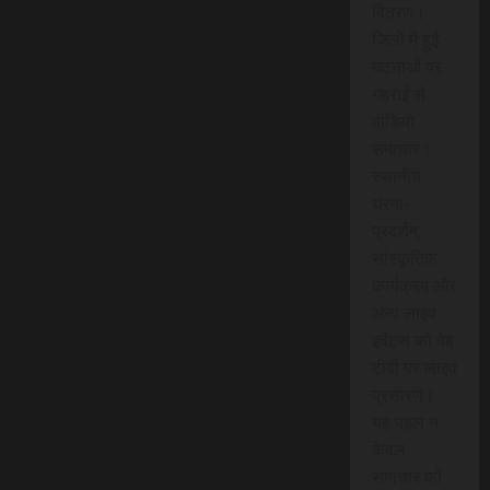
वितरण।
जिलों में हुई
घटनाओं पर
गहराई से
वीडियो
समाचार।
स्थानीय
धरना-
प्रदर्शन,
सांस्कृतिक
कार्यक्रम और
अन्य लाइव
इवेंट्स को वेब
टीवी पर लाइव
प्रसारण।
यह पहल न
केवल
समाचार को