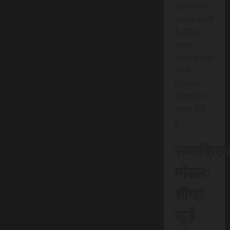
बेहतर ढंग से
प्रस्तुत करती
है, बल्कि
आपके
स्थानीय क्षेत्र
को भी
डिजिटल
प्लेटफॉर्म पर
रफ़्तार देती
है।
सब्सक्रिप
मॉडल:
शीघ्र
जुड़ें