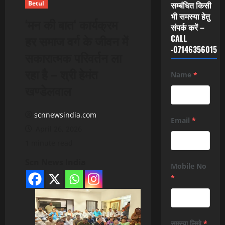
Betul
सम्बंधित किसी
भी समस्या हेतु
‘मन की बात‘ कार्यक्रम
संपर्क करें –
हर समाज वर्ग के जीवन में
CALL
-07146356015
सकारात्मक परिवर्तन ला
रहा है – श्री हेमंत
Name
*
खण्डेलवाल
scnnewsindia.com
Email
*
April 26, 2026
1 minute read
Scn News India
Mobile No
*
समस्या लिखे
*