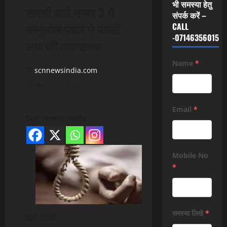
भी समस्या हेतु
सारणी वार्ड नम्बर 3 में
संपर्क करें –
मन्नूलाल पवार ने फांसी
CALL
-07146356015
लगा की आत्महत्या
Name
*
scnnewsindia.com
April 29, 2026
Email
*
Scn News India
Mobile No
*
समस्या लिखे
*
ब्यूरो रिपोर्ट