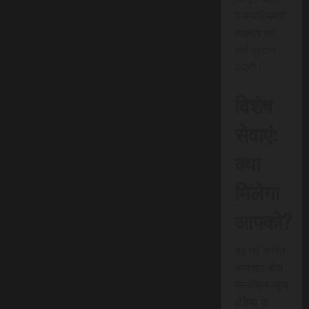
में क्रांतिकारी
बदलाव का
मार्ग प्रदान
करेगी।
विशेष
सेवाएं:
क्या
मिलेगा
आपको?
यह नई त्वरित
समाचार सेवा
एससीएन न्यूज
इंडिया के