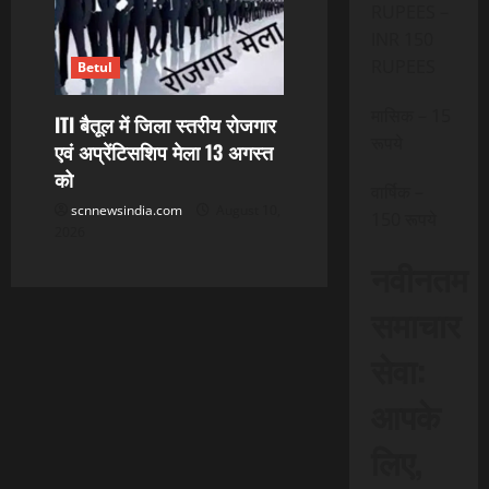
RUPEES –
INR 150
RUPEES
Betul
मासिक – 15
ITI बैतूल में जिला स्तरीय रोजगार
रूपये
एवं अप्रेंटिसशिप मेला 13 अगस्त
को
वार्षिक –
scnnewsindia.com
August 10,
150 रूपये
2026
नवीनतम
समाचार
सेवा:
आपके
लिए,