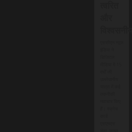
त्वरित
और
विश्वसनी
एससीएन न्यूज
इंडिया ने
डिजिटल
मीडिया में 15
वर्षों की
उल्लेखनीय
यात्रा में कई
तकनीकी
नवाचार किए
हैं। स्क्रेच
कार्ड
एसएमएस
सेवा, लाइव