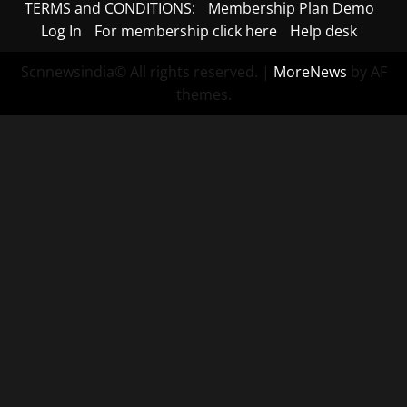
TERMS and CONDITIONS:
Membership Plan Demo
Log In
For membership click here
Help desk
Scnnewsindia© All rights reserved.
|
MoreNews
by AF
themes.