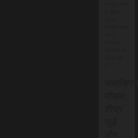
प्रस्तुत करती
है, बल्कि
आपके
स्थानीय क्षेत्र
को भी
डिजिटल
प्लेटफॉर्म पर
रफ़्तार देती
है।
सब्सक्रिप
मॉडल:
शीघ्र
जुड़ें
और