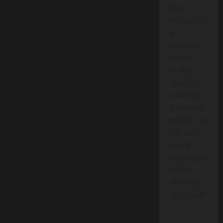
केवल 15
रुपये खर्च कर
आप
विश्वसनीय
और तथ्य
आधारित
समाचार को
अपनी समझ
के साथ जोड़
सकते हैं। यह
सेवा आपके
समय और
क्षेत्रीय जुड़ाव
को और
अधिक महत्व
प्रदान करती
है।