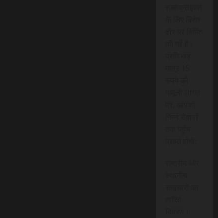
सब्सक्राइबर्स
के लिए विशेष
तौर पर निर्मित
की गई है।
प्रति माह
मात्र 15
रुपये की
मामूली लागत
पर, आपको
निम्न सेवाओं
तक पहुंच
प्राप्त होगी:
राष्ट्रीय और
स्थानीय
समाचारों का
त्वरित
वितरण।