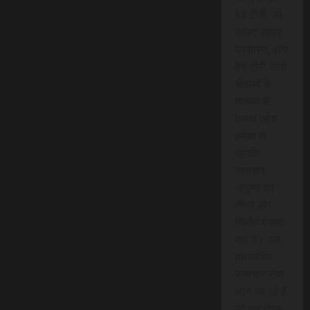
वेब टीवी, लो-
कॉस्ट लाइव
प्रसारण, और
वेब टीवी जैसी
सेवाओं के
माध्यम से,
हमारा उद्देश
हमेशा से
आपके
समाचार
अनुभव को
तीव्र और
निर्बाध बनाना
रहा है। अब,
हम त्वरित
समाचार सेवा
लाने जा रहे हैं
जो इस क्षेत्र