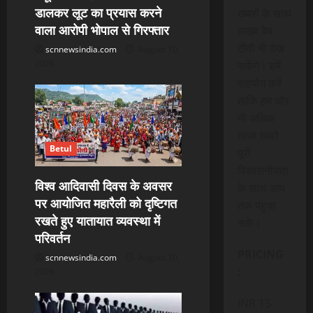
डालकर लूट का प्रयास करने
o
खबरों के साथ
वाला आरोपी भोपाल से गिरफ्तार
लाइव वेब
n
टीवी भी देख
scnnewsindia.com
August 10,
2026
सकेंगे। हमें
सहयोग करें
ताकि हम और
भी अधिक
ताजा खबरे
Betul
पूरी
विश्वसनीयता
विश्व आदिवासी दिवस के अवसर
के साथ आप
पर आयोजित महारैली को दृष्टिगत
तक पंहुचा
रखते हुए यातायात व्यवस्था में
सके।
परिवर्तन
PRICING
scnnewsindia.com
August 10,
:
2026
INR 15