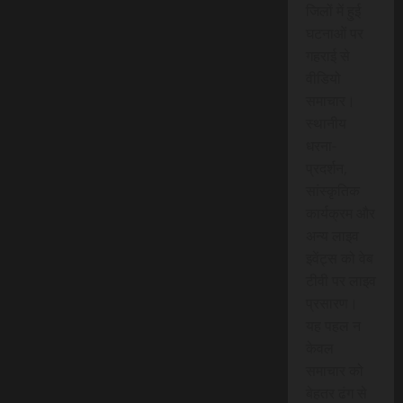
जिलों में हुई
घटनाओं पर
गहराई से
वीडियो
समाचार।
स्थानीय
धरना-
प्रदर्शन,
सांस्कृतिक
कार्यक्रम और
अन्य लाइव
इवेंट्स को वेब
टीवी पर लाइव
प्रसारण।
यह पहल न
केवल
समाचार को
बेहतर ढंग से