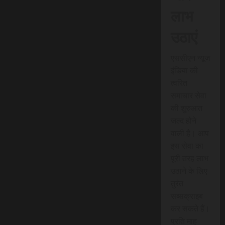
लाभ
उठाएं
एससीएन न्यूज
इंडिया की
त्वरित
समाचार सेवा
की शुरुआत
जल्द होने
वाली है। आप
इस सेवा का
पूरी तरह लाभ
उठाने के लिए
तुरंत
सब्सक्राइब
कर सकते हैं।
प्रति माह