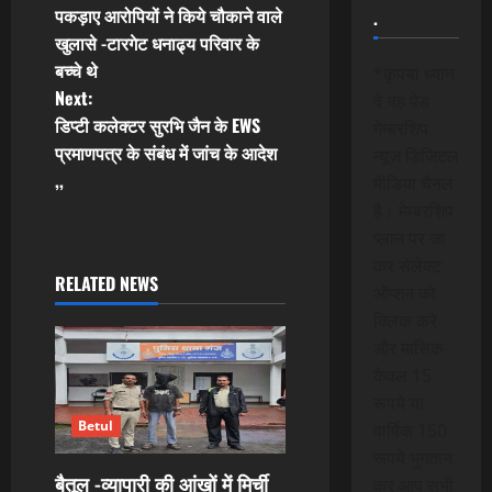
o
पकड़ाए आरोपियों ने किये चौकाने वाले
.
खुलासे -टारगेट धनाढ्य परिवार के
s
बच्चे थे
*कृपया ध्यान
t
Next:
दे यह पेड
डिप्टी कलेक्टर सुरभि जैन के EWS
मेम्बरशिप
n
प्रमाणपत्र के संबंध में जांच के आदेश
न्यूज डिजिटल
,,
मीडिया चैनल
a
है। मेम्बरशिप
v
प्लान पर जा
कर सेलेक्ट
i
RELATED NEWS
ऑप्शन को
क्लिक करे
g
और मासिक
a
केवल 15
रूपये या
t
Betul
वार्षिक 150
रूपये भुगतान
i
बैतूल -व्यापारी की आंखों में मिर्ची
कर आप सभी