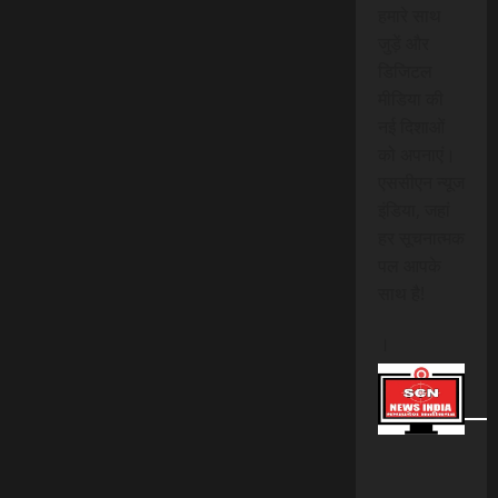
हमारे साथ
जुड़ें और
डिजिटल
मीडिया की
नई दिशाओं
को अपनाएं।
एससीएन न्यूज
इंडिया, जहां
हर सूचनात्मक
पल आपके
साथ है!
।