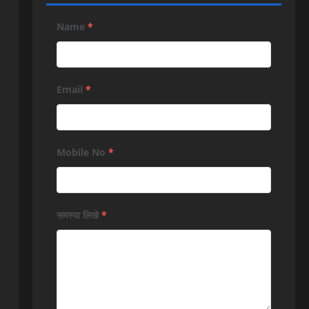
Name
*
Email
*
Mobile No
*
समस्या लिखे
*