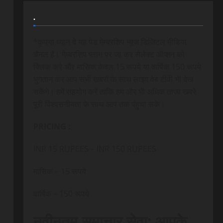
.
*कृपया ध्यान दे यह पेड मेम्बरशिप न्यूज डिजिटल मीडिया
चैनल है। मेम्बरशिप प्लान पर जा कर सेलेक्ट ऑप्शन को
क्लिक करे और मासिक केवल 15 रूपये या वार्षिक 150 रूपये
भुगतान कर आप सभी खबरों के साथ लाइव वेब टीवी भी देख
सकेंगे। हमें सहयोग करें ताकि हम और भी अधिक ताजा खबरे
पूरी विश्वसनीयता के साथ आप तक पंहुचा सके।
PRICING :
INR 15 RUPEES – INR 150 RUPEES
मासिक – 15 रूपये
वार्षिक – 150 रूपये
नवीनतम समाचार सेवा: आपके