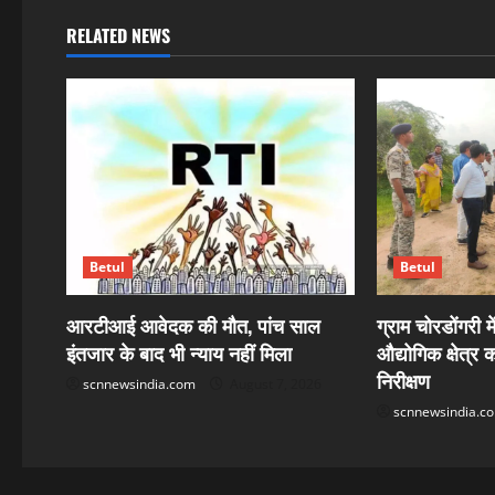
a
RELATED NEWS
v
i
g
a
t
Betul
Betul
i
आरटीआई आवेदक की मौत, पांच साल
ग्राम चोरडोंगरी म
इंतजार के बाद भी न्याय नहीं मिला
औद्योगिक क्षेत्र
o
निरीक्षण
scnnewsindia.com
August 7, 2026
n
scnnewsindia.c