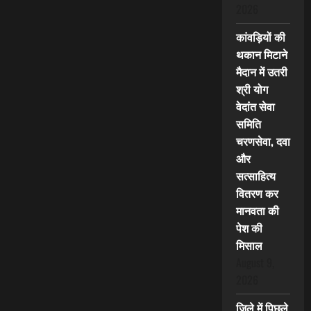
2026
कांवड़ियों की
थकान मिटाने
मैदान में उतरी
श्री योग
वेदांत सेवा
समिति
चरणसेवा, दवा
और
सत्साहित्य
वितरण कर
मानवता की
पेश की
मिसाल
August 9,
2026
जिले में पिछले