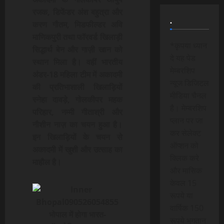
रजक, डिफेंडर अंश बहुत्रा और
.
करण गौतम, मिडफील्डर अवि
माणिकपुरी तथा फॉरवर्ड खिलाड़ी
*कृपया ध्यान
सिद्धार्थ बेन और गाज़ी खान को
दे यह पेड
स्थान मिला है। वहीं भारतीय
मेम्बरशिप
अंडर-18 महिला टीम में अकादमी
न्यूज डिजिटल
की प्रतिभाशाली खिलाड़ियों
मीडिया चैनल
स्नेहा दावड़े, गोलकीपर महक
है। मेम्बरशिप
परिहार, नम्मी गीताश्री और
प्लान पर जा
नौशीन नाज़ का चयन हुआ है।
कर सेलेक्ट
इन खिलाड़ियों के चयन से
ऑप्शन को
अकादमी में खुशी और उत्साह का
क्लिक करे
माहौल है।
और मासिक
केवल 15
रूपये या
वार्षिक 150
भोपाल में होगा भारत-
रूपये भुगतान