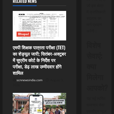
RELATED NEWS
जो इस क्षेत्र
i
में क्रांतिकारी
g
बदलाव का
मार्ग प्रदान
a
करेगी।
Bhopal
t
विशेष
एमपी शिक्षक पात्रता परीक्षा (TET)
i
सेवाएं:
का शेड्यूल जारी; सितंबर-अक्टूबर
में सुप्रीम कोर्ट के निर्देश पर
o
क्या
परीक्षा, डेढ़ लाख उम्मीदवार होंगे
n
शामिल
मिलेगा
scnnewsindia.com
August 9,
आपको?
2026
यह नई त्वरित
समाचार सेवा
एससीएन न्यूज