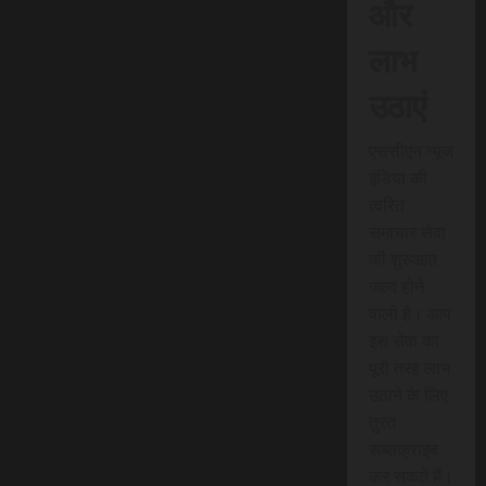
और
लाभ
उठाएं
एससीएन न्यूज
इंडिया की
त्वरित
समाचार सेवा
की शुरुआत
जल्द होने
वाली है। आप
इस सेवा का
पूरी तरह लाभ
उठाने के लिए
तुरंत
सब्सक्राइब
कर सकते हैं।