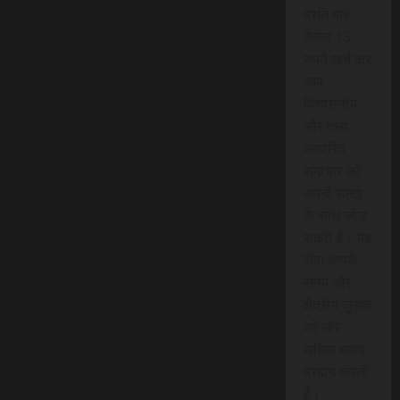
प्रति माह
केवल 15
रुपये खर्च कर
आप
विश्वसनीय
और तथ्य
आधारित
समाचार को
अपनी समझ
के साथ जोड़
सकते हैं। यह
सेवा आपके
समय और
क्षेत्रीय जुड़ाव
को और
अधिक महत्व
प्रदान करती
है।