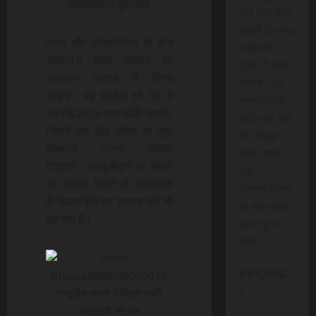
ऑस्ट्रेलिया मुकाबला
कर आप सभी
खबरों के साथ
भारत और ऑस्ट्रेलिया के बीच
लाइव वेब
अंडर-18 हॉकी सीरीज का
टीवी भी देख
आयोजन भोपाल में किया
सकेंगे। हमें
जाएगा। यह सीरीज 15 मई से
सहयोग करें
20 मई 2026 तक खेली जाएगी,
ताकि हम और
जिसमें देश और विदेश के युवा
भी अधिक
खिलाड़ी अपना कौशल
ताजा खबरे
दिखाएंगे। घरेलू मैदान पर खेलने
पूरी
का अवसर मिलने से मध्यप्रदेश
विश्वसनीयता
के खिलाड़ियों का उत्साह और
भी
के साथ आप
बढ़ गया है।
तक पंहुचा
सके।
PRICING
:
राष्ट्रीय चयन में दिखा एमपी
अकादमी का दम