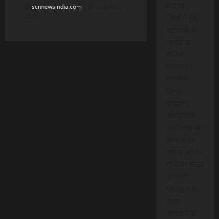
वितरण।
scnnewsindia.com
August 9,
जिलों में हुई
2026
घटनाओं पर
गहराई से
वीडियो
समाचार।
स्थानीय
धरना-
प्रदर्शन,
सांस्कृतिक
कार्यक्रम और
अन्य लाइव
इवेंट्स को वेब
टीवी पर लाइव
प्रसारण।
यह पहल न
केवल
समाचार को