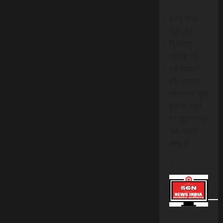
हमारे साथ
जुड़ें और
डिजिटल
मीडिया की
नई दिशाओं
को अपनाएं।
एससीएन न्यूज
इंडिया, जहां
हर सूचनात्मक
पल आपके
साथ है!
।