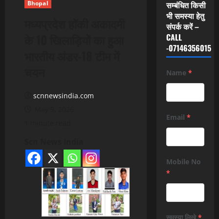
Bhopal
सम्बंधित किसी
भी समस्या हेतु
मध्यप्रदेश हॉकी अकादमी
संपर्क करें –
के 10 खिलाड़ियों का हुआ
CALL
-07146356015
भारतीय अंडर-18 टीम में
चयन
Name
*
scnnewsindia.com
May 9, 2026
Email
*
1 minute read
Scn News India
Mobile No
*
समस्या लिखे
*