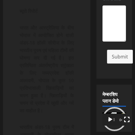
ब्यूरो रिपोर्ट
भारत और आस्ट्रेलिया के बीच
भोपाल में आयोजित होने वाली
अंडर-18 हॉकी सीरीज के लिए
भारतीय पुरुष एवं महिला टीमों की
Submit
घोषणा कर दी गई है। इस
प्रतिष्ठित अंतर्राष्ट्रीय श्रृंखला
के लिए मध्यप्रदेश हॉकी
अकादमी, भोपाल के कुल 10
प्रतिभाशाली खिलाड़ियों का
मेम्बरशिप
चयन हुआ है। खिलाड़ियों के
प्लान डेमो
चयन से प्रदेश में खुशी और गर्व
का माहौल है।
Video
00:00
04:54
Player
भारतीय अंडर-18 पुरुष टीम में
अकादमी के गोलकीपर आयुष