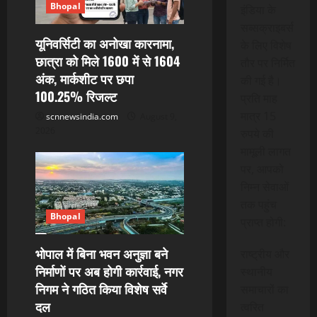
Bhopal
इंडिया के
सब्सक्राइबर्स
यूनिवर्सिटी का अनोखा कारनामा,
के लिए विशेष
छात्रा को मिले 1600 में से 1604
तौर पर निर्मित
अंक, मार्कशीट पर छपा
की गई है।
100.25% रिजल्ट
प्रति माह
मात्र 15
scnnewsindia.com
August 9,
2026
रुपये की
मामूली लागत
पर, आपको
निम्न सेवाओं
तक पहुंच
Bhopal
प्राप्त होगी:
भोपाल में बिना भवन अनुज्ञा बने
राष्ट्रीय और
निर्माणों पर अब होगी कार्रवाई, नगर
स्थानीय
निगम ने गठित किया विशेष सर्वे
समाचारों का
दल
त्वरित