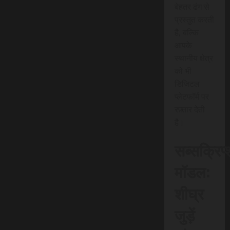
बेहतर ढंग से
प्रस्तुत करती
है, बल्कि
आपके
स्थानीय क्षेत्र
को भी
डिजिटल
प्लेटफॉर्म पर
रफ़्तार देती
है।
सब्सक्रिप
मॉडल:
शीघ्र
जुड़ें