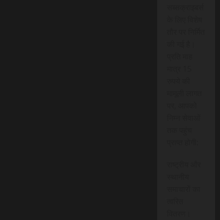
सब्सक्राइबर्स
के लिए विशेष
तौर पर निर्मित
की गई है।
प्रति माह
मात्र 15
रुपये की
मामूली लागत
पर, आपको
निम्न सेवाओं
तक पहुंच
प्राप्त होगी:
राष्ट्रीय और
स्थानीय
समाचारों का
त्वरित
वितरण।