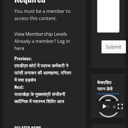
You must be a member to
access this content.
View Membership Levels
Already a member?
Log in
Submit
here
P
Previous:
एसडीएम कोर्ट में पदस्थ कर्मचारी ने
o
फांसी लगाकर की आत्महत्या, परिसर
में मचा हड़कंप
s
मेम्बरशिप
Next:
प्लान डेमो
t
पाथाखेड़ा के मुख्यमंत्री संजीवनी
क्लीनिक में स्वास्थ्य शिविर आज
Video
n
00:00
04:54
Player
a
RELATED NEWS