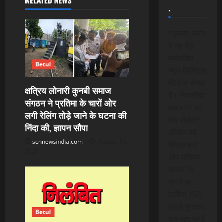
v
.
i
*कृपया ध्यान
g
दे यह पेड
मेम्बरशिप
a
Betul
न्यूज डिजिटल
मीडिया चैनल
t
क्षत्रिय लोनारी कुनबी समाज
है। मेम्बरशिप
संगठन ने प्रतिमा के चारों ओर
i
प्लान पर जा
लगी रेलिंग तोड़े जाने के घटना की
कर सेलेक्ट
निंदा की, ज्ञापन सौपा
o
ऑप्शन को
scnnewsindia.com
August 10,
क्लिक करे
n
2026
और मासिक
केवल 15
रूपये या
वार्षिक 150
रूपये भुगतान
Betul
कर आप सभी