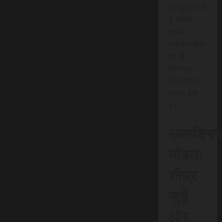
प्रस्तुत करती
है, बल्कि
आपके
स्थानीय क्षेत्र
को भी
डिजिटल
प्लेटफॉर्म पर
रफ़्तार देती
है।
सब्सक्रिप
मॉडल:
शीघ्र
जुड़ें
और