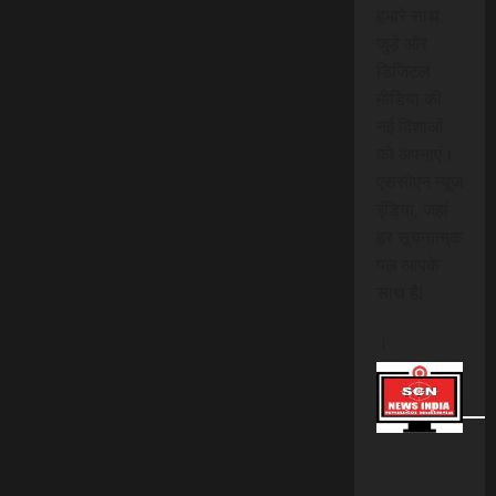
हमारे साथ
जुड़ें और
डिजिटल
मीडिया की
नई दिशाओं
को अपनाएं।
एससीएन न्यूज
इंडिया, जहां
हर सूचनात्मक
पल आपके
साथ है!
।