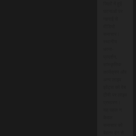
जिलों में हुई
घटनाओं पर
गहराई से
वीडियो
समाचार।
स्थानीय
धरना-
प्रदर्शन,
सांस्कृतिक
कार्यक्रम और
अन्य लाइव
इवेंट्स को वेब
टीवी पर लाइव
प्रसारण।
यह पहल न
केवल
समाचार को
बेहतर ढंग से