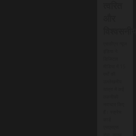
त्वरित
और
विश्वसनी
एससीएन न्यूज
इंडिया ने
डिजिटल
मीडिया में 15
वर्षों की
उल्लेखनीय
यात्रा में कई
तकनीकी
नवाचार किए
हैं। स्क्रेच
कार्ड
एसएमएस
सेवा, लाइव