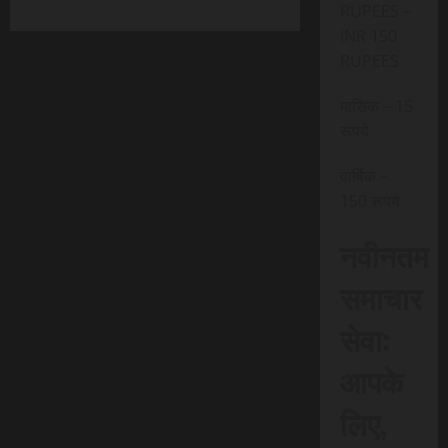
RUPEES –
INR 150
RUPEES
मासिक – 15
रूपये
वार्षिक –
150 रूपये
नवीनतम
समाचार
सेवा:
आपके
लिए,