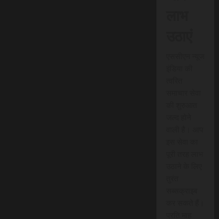
लाभ
उठाएं
एससीएन न्यूज
इंडिया की
त्वरित
समाचार सेवा
की शुरुआत
जल्द होने
वाली है। आप
इस सेवा का
पूरी तरह लाभ
उठाने के लिए
तुरंत
सब्सक्राइब
कर सकते हैं।
प्रति माह