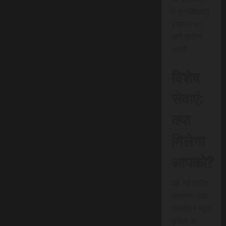
में क्रांतिकारी
बदलाव का
मार्ग प्रदान
करेगी।
विशेष
सेवाएं:
क्या
मिलेगा
आपको?
यह नई त्वरित
समाचार सेवा
एससीएन न्यूज
इंडिया के