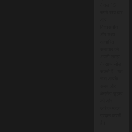
केवल 15
रुपये खर्च कर
आप
विश्वसनीय
और तथ्य
आधारित
समाचार को
अपनी समझ
के साथ जोड़
सकते हैं। यह
सेवा आपके
समय और
क्षेत्रीय जुड़ाव
को और
अधिक महत्व
प्रदान करती
है।