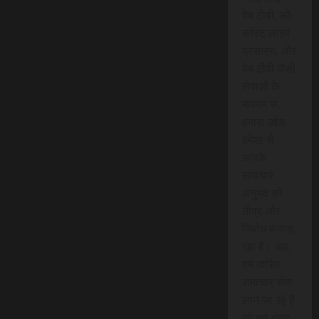
वेब टीवी, लो-
कॉस्ट लाइव
प्रसारण, और
वेब टीवी जैसी
सेवाओं के
माध्यम से,
हमारा उद्देश
हमेशा से
आपके
समाचार
अनुभव को
तीव्र और
निर्बाध बनाना
रहा है। अब,
हम त्वरित
समाचार सेवा
लाने जा रहे हैं
जो इस क्षेत्र