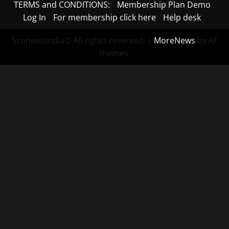
TERMS and CONDITIONS:
Membership Plan Demo
Log In
For membership click here
Help desk
Scnnewsindia© All rights reserved.
|
MoreNews
by AF
themes.