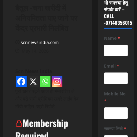
भी समस्या हेतु
बैतूल -चना खरीदी में
संपर्क करें –
अनियमितता पाए जाने पर
CALL
-07146356015
केंद्र प्रभारी निलंबित
Name
*
scnnewsindia.com
May 14, 2026
Email
*
Scn News India
पूरी खबर पढ़ने आज ही मेम्बरशिप लें
Mobile No
और पढ़े सभी प्रीमियम खबरे लाईव वेब
*
टीवी सहित ब्यूरो रिपोर्ट …
Membership
समस्या लिखे
*
Required