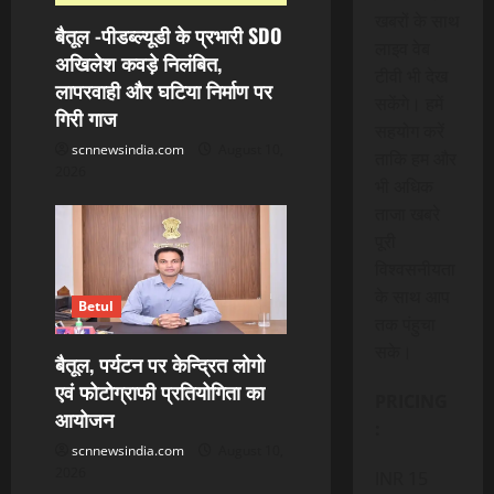
खबरों के साथ
बैतूल -पीडब्ल्यूडी के प्रभारी SDO
लाइव वेब
अखिलेश कवड़े निलंबित,
टीवी भी देख
लापरवाही और घटिया निर्माण पर
सकेंगे। हमें
गिरी गाज
सहयोग करें
scnnewsindia.com
August 10,
ताकि हम और
2026
भी अधिक
ताजा खबरे
पूरी
विश्वसनीयता
के साथ आप
Betul
तक पंहुचा
सके।
बैतूल, पर्यटन पर केन्द्रित लोगो
एवं फोटोग्राफी प्रतियोगिता का
PRICING
आयोजन
:
scnnewsindia.com
August 10,
2026
INR 15