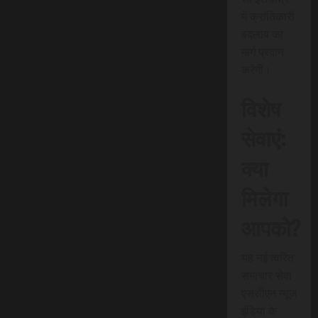
में क्रांतिकारी
बदलाव का
मार्ग प्रदान
करेगी।
विशेष
सेवाएं:
क्या
मिलेगा
आपको?
यह नई त्वरित
समाचार सेवा
एससीएन न्यूज
इंडिया के