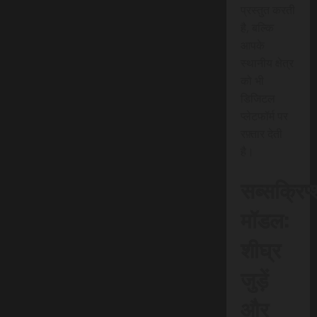
प्रस्तुत करती
है, बल्कि
आपके
स्थानीय क्षेत्र
को भी
डिजिटल
प्लेटफॉर्म पर
रफ़्तार देती
है।
सब्सक्रिप
मॉडल:
शीघ्र
जुड़ें
और