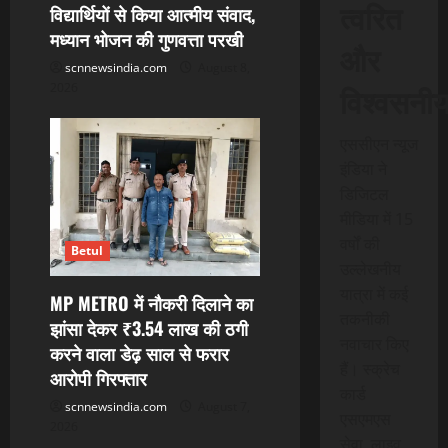
i
त्वरित
विद्यार्थियों से किया आत्मीय संवाद,
o
मध्यान भोजन की गुणवत्ता परखी
और
scnnewsindia.com
August 8,
n
विश्वसनी
2026
एससीएन न्यूज
इंडिया ने
डिजिटल
मीडिया में 15
वर्षों की
Betul
उल्लेखनीय
यात्रा में कई
MP METRO में नौकरी दिलाने का
तकनीकी
झांसा देकर ₹3.54 लाख की ठगी
नवाचार किए
करने वाला डेढ़ साल से फरार
हैं। स्क्रेच
आरोपी गिरफ्तार
कार्ड
scnnewsindia.com
August 7,
एसएमएस
2026
सेवा, लाइव