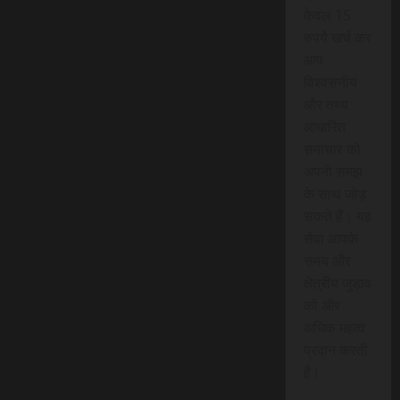
केवल 15
रुपये खर्च कर
आप
विश्वसनीय
और तथ्य
आधारित
समाचार को
अपनी समझ
के साथ जोड़
सकते हैं। यह
सेवा आपके
समय और
क्षेत्रीय जुड़ाव
को और
अधिक महत्व
प्रदान करती
है।