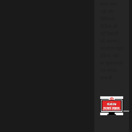
हमारे साथ
जुड़ें और
डिजिटल
मीडिया की
नई दिशाओं
को अपनाएं।
एससीएन न्यूज
इंडिया, जहां
हर सूचनात्मक
पल आपके
साथ है!
।