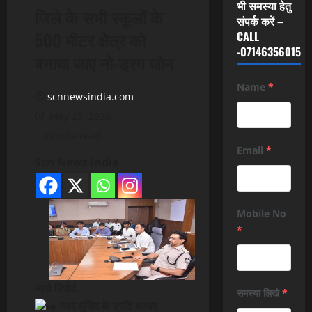
भी समस्या हेतु
जिले के सभी स्कूलों के
संपर्क करें –
500 मीटर क्षेत्र को
CALL
-07146356015
बनाया जाए नो-ड्रग जोन
Name
*
scnnewsindia.com
May 27, 2026
1 minute read
Email
*
Scn News India
Mobile No
*
ब्यरो रिपोर्ट
समस्या लिखे
*
नशा मुक्ति के प्रति चलाए