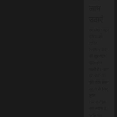
लाभ
उठाएं
एससीएन न्यूज
इंडिया की
त्वरित
समाचार सेवा
की शुरुआत
जल्द होने
वाली है। आप
इस सेवा का
पूरी तरह लाभ
उठाने के लिए
तुरंत
सब्सक्राइब
कर सकते हैं।
प्रति माह