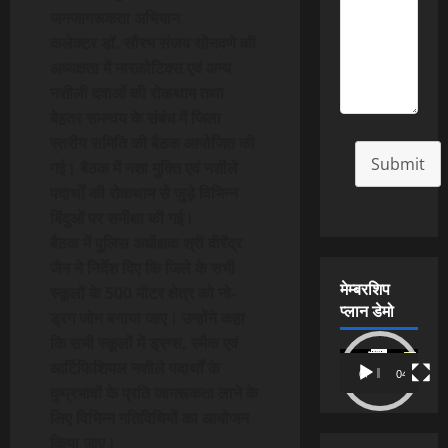
जनजागरूकता अभियान
कलेक्टर डॉ. सौरभ संजय सोनवणे की
अध्यक्षता में नारकोटिक्स एवं अन्य
नशीली दवाओं की रोकथाम तथा
बेहतर समन्वय के संबंध में जिला
स्तरीय समिति की बैठक आयोजित की
Submit
गई। बैठक में नशा मुक्ति एवं नशीले
पदार्थों की रोकथाम से जुड़े विभिन्न
बिंदुओं पर समीक्षा की गई।
बैठक में पुलिस अधीक्षक श्री वीरेंद्र
जैन ने निर्देश दिए कि जिले के सभी
मेम्बरशिप
स्कूलों के 500 मीटर क्षेत्र को नो-
प्लान डेमो
ड्रग जोन बनाया जाए। उन्होंने कहा
कि सभी स्कूलों में ड्रग्स, स्मैक एवं
Video
आर्टिफिशियल नशीले पदार्थों के
00:00
04:54
Player
दुष्प्रभावों के प्रति जागरूकता लाने के
लिए विभिन्न गतिविधियों का आयोजन
किया जाए।