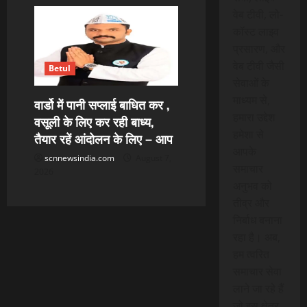
वेब टीवी, लो-
कॉस्ट लाइव
प्रसारण, और
वेब टीवी जैसी
Betul
सेवाओं के
माध्यम से,
वार्डो में पानी सप्लाई बाधित कर ,
हमारा उद्देश
वसूली के लिए कर रही बाध्य,
हमेशा से
तैयार रहें आंदोलन के लिए – आप
आपके
scnnewsindia.com
August 7,
समाचार
2026
अनुभव को
तीव्र और
निर्बाध बनाना
रहा है। अब,
हम त्वरित
समाचार सेवा
लाने जा रहे हैं
जो इस क्षेत्र