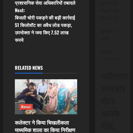
प्रशासनिक सेवा अधिकारियों तबादले
RUPEES –
o
Next:
INR 150
बिजली चोरी पकड़ने की बड़ी कार्रवाई
RUPEES
s
51 किलोवॉट का अवैध लोड पकड़ा,
t
मासिक – 15
उपभोक्ता ने जमा किए 7.52 लाख
रूपये
रूपये
n
वार्षिक –
a
150 रूपये
RELATED NEWS
v
नवीनतम
i
समाचार
g
सेवा:
a
Betul
आपके
t
कलेक्टर ने किया चिखलीकला
लिए,
माध्यमिक शाला का किया निरीक्षण