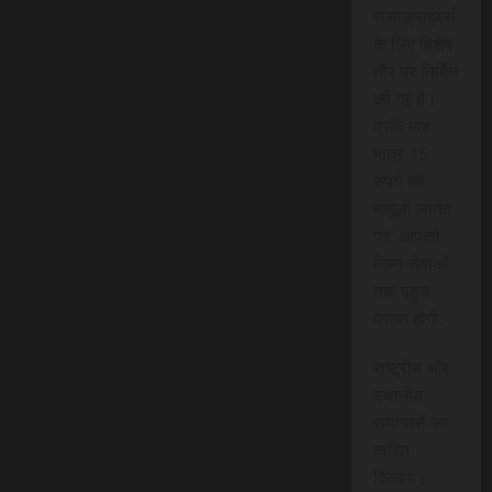
सब्सक्राइबर्स
के लिए विशेष
तौर पर निर्मित
की गई है।
प्रति माह
मात्र 15
रुपये की
मामूली लागत
पर, आपको
निम्न सेवाओं
तक पहुंच
प्राप्त होगी:
राष्ट्रीय और
स्थानीय
समाचारों का
त्वरित
वितरण।