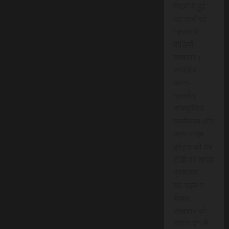
जिलों में हुई
घटनाओं पर
गहराई से
वीडियो
समाचार।
स्थानीय
धरना-
प्रदर्शन,
सांस्कृतिक
कार्यक्रम और
अन्य लाइव
इवेंट्स को वेब
टीवी पर लाइव
प्रसारण।
यह पहल न
केवल
समाचार को
बेहतर ढंग से