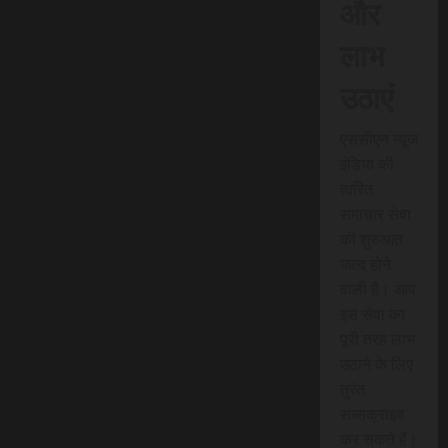
और
लाभ
उठाएं
एससीएन न्यूज
इंडिया की
त्वरित
समाचार सेवा
की शुरुआत
जल्द होने
वाली है। आप
इस सेवा का
पूरी तरह लाभ
उठाने के लिए
तुरंत
सब्सक्राइब
कर सकते हैं।