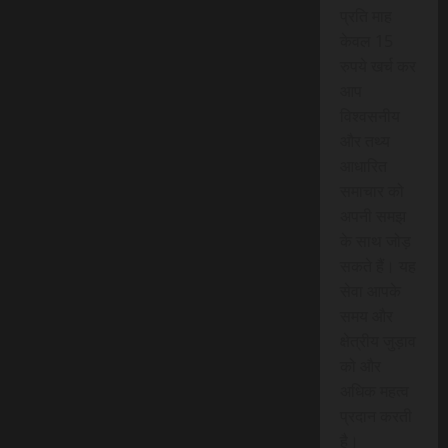
प्रति माह
केवल 15
रुपये खर्च कर
आप
विश्वसनीय
और तथ्य
आधारित
समाचार को
अपनी समझ
के साथ जोड़
सकते हैं। यह
सेवा आपके
समय और
क्षेत्रीय जुड़ाव
को और
अधिक महत्व
प्रदान करती
है।