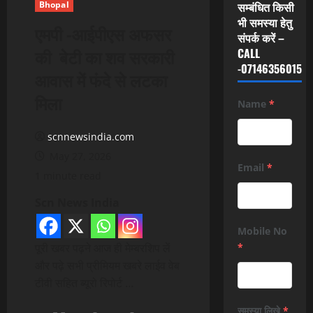
Bhopal
सम्बंधित किसी
भी समस्या हेतु
एमपी -आईपीएस अफसर
संपर्क करें –
की बेटी का शव सरकारी
CALL
-07146356015
आवास में फंदे से लटका
मिला
Name
*
scnnewsindia.com
May 27, 2026
Email
*
1 minute read
Scn News India
Mobile No
पूरी खबर पढ़ने आज ही मेम्बरशिप लें
*
और पढ़े सभी प्रीमियम खबरे लाईव वेब
टीवी सहित ब्यूरो रिपोर्ट …
समस्या लिखे
*