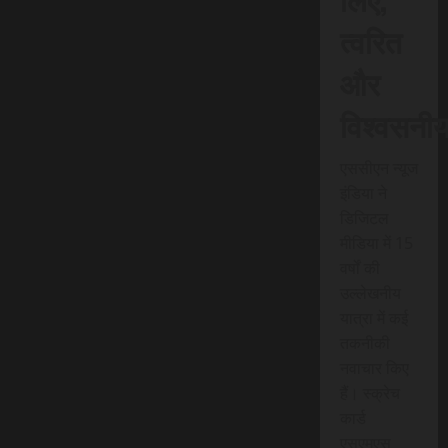
त्वरित
और
विश्वसनी
एससीएन न्यूज
इंडिया ने
डिजिटल
मीडिया में 15
वर्षों की
उल्लेखनीय
यात्रा में कई
तकनीकी
नवाचार किए
हैं। स्क्रेच
कार्ड
एसएमएस