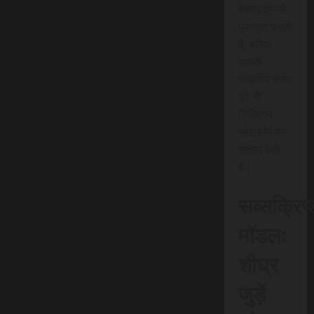
बेहतर ढंग से
प्रस्तुत करती
है, बल्कि
आपके
स्थानीय क्षेत्र
को भी
डिजिटल
प्लेटफॉर्म पर
रफ़्तार देती
है।
सब्सक्रिप
मॉडल:
शीघ्र
जुड़ें