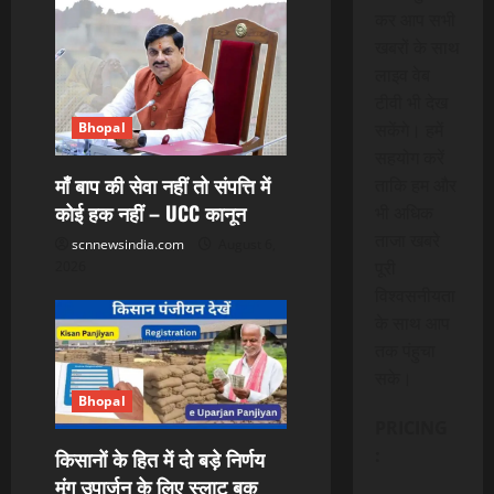
कर आप सभी
खबरों के साथ
लाइव वेब
टीवी भी देख
सकेंगे। हमें
Bhopal
सहयोग करें
माँ बाप की सेवा नहीं तो संपत्ति में
ताकि हम और
कोई हक नहीं – UCC कानून
भी अधिक
ताजा खबरे
scnnewsindia.com
August 6,
पूरी
2026
विश्वसनीयता
के साथ आप
तक पंहुचा
सके।
Bhopal
PRICING
:
किसानों के हित में दो बड़े निर्णय
मूंग उपार्जन के लिए स्लाट बुक