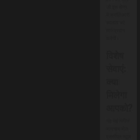
जो इस क्षेत्र
में क्रांतिकारी
बदलाव का
मार्ग प्रदान
करेगी।
विशेष
सेवाएं:
क्या
मिलेगा
आपको?
यह नई त्वरित
समाचार सेवा
एससीएन न्यूज