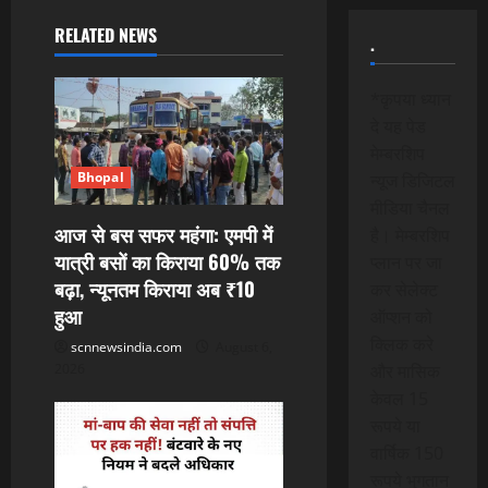
a
RELATED NEWS
.
v
*कृपया ध्यान
i
दे यह पेड
मेम्बरशिप
g
Bhopal
न्यूज डिजिटल
a
मीडिया चैनल
आज से बस सफर महंगा: एमपी में
है। मेम्बरशिप
t
यात्री बसों का किराया 60% तक
प्लान पर जा
बढ़ा, न्यूनतम किराया अब ₹10
कर सेलेक्ट
i
हुआ
ऑप्शन को
o
क्लिक करे
scnnewsindia.com
August 6,
2026
और मासिक
n
केवल 15
रूपये या
वार्षिक 150
रूपये भुगतान