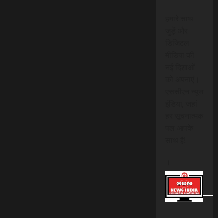
हमारे साथ
जुड़ें और
डिजिटल
मीडिया की
नई दिशाओं
को अपनाएं।
एससीएन न्यूज
इंडिया, जहां
हर सूचनात्मक
पल आपके
साथ है!
।