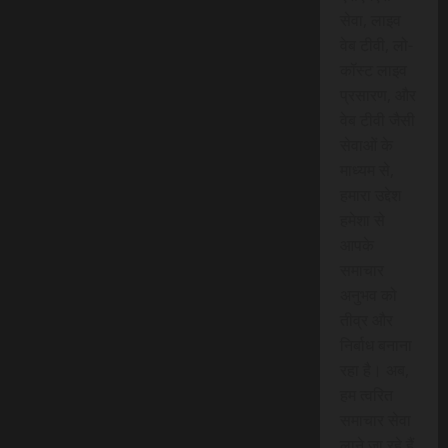
सेवा, लाइव
वेब टीवी, लो-
कॉस्ट लाइव
प्रसारण, और
वेब टीवी जैसी
सेवाओं के
माध्यम से,
हमारा उद्देश
हमेशा से
आपके
समाचार
अनुभव को
तीव्र और
निर्बाध बनाना
रहा है। अब,
हम त्वरित
समाचार सेवा
लाने जा रहे हैं