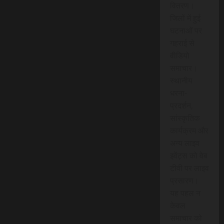
वितरण।
जिलों में हुई
घटनाओं पर
गहराई से
वीडियो
समाचार।
स्थानीय
धरना-
प्रदर्शन,
सांस्कृतिक
कार्यक्रम और
अन्य लाइव
इवेंट्स को वेब
टीवी पर लाइव
प्रसारण।
यह पहल न
केवल
समाचार को