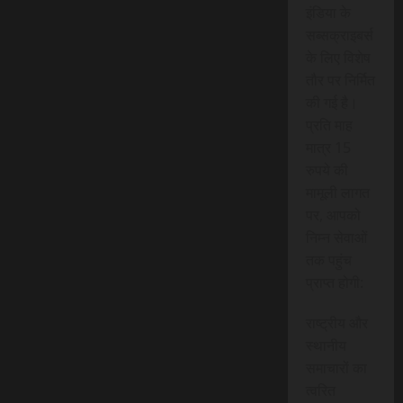
इंडिया के
सब्सक्राइबर्स
के लिए विशेष
तौर पर निर्मित
की गई है।
प्रति माह
मात्र 15
रुपये की
मामूली लागत
पर, आपको
निम्न सेवाओं
तक पहुंच
प्राप्त होगी:
राष्ट्रीय और
स्थानीय
समाचारों का
त्वरित