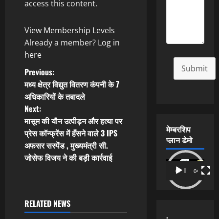
access this content.
View Membership Levels
Already a member?
Log in
here
Submit
P
Previous:
मध्य क्षेत्र विद्युत वितरण कंपनी के 7
o
अधिकारियों के तबादले
Next:
s
मासूम की यौन उत्पीड़न और हत्या पर
मेम्बरशिप
t
प्रेस कॉन्फ्रेंस में हँसने वाले 3 IPS
प्लान डेमो
अफसर सस्पेंड , मुख्यमंत्री सी.
n
जोसेफ विजय ने की बड़ी कार्रवाई
Video
a
00:00
04:54
Player
v
RELATED NEWS
.