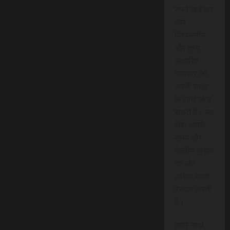
रुपये खर्च कर
आप
विश्वसनीय
और तथ्य
आधारित
समाचार को
अपनी समझ
के साथ जोड़
सकते हैं। यह
सेवा आपके
समय और
क्षेत्रीय जुड़ाव
को और
अधिक महत्व
प्रदान करती
है।
हमारे साथ