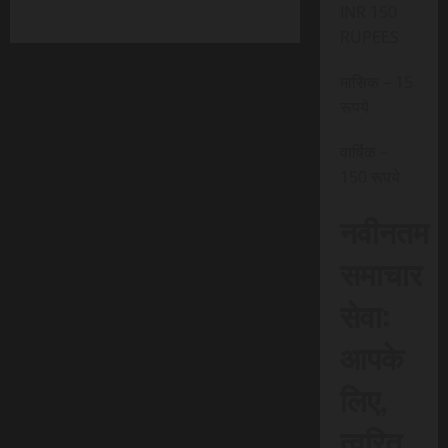
INR 150
RUPEES
मासिक – 15
रूपये
वार्षिक –
150 रूपये
नवीनतम
समाचार
सेवा:
आपके
लिए,
त्वरित