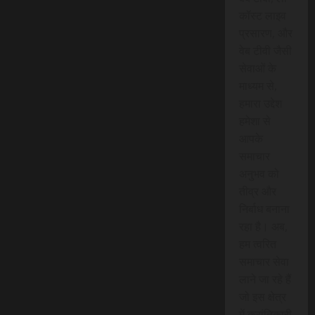
कॉस्ट लाइव
प्रसारण, और
वेब टीवी जैसी
सेवाओं के
माध्यम से,
हमारा उद्देश
हमेशा से
आपके
समाचार
अनुभव को
तीव्र और
निर्बाध बनाना
रहा है। अब,
हम त्वरित
समाचार सेवा
लाने जा रहे हैं
जो इस क्षेत्र
में क्रांतिकारी