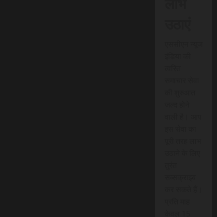
लाभ
उठाएं
एससीएन न्यूज
इंडिया की
त्वरित
समाचार सेवा
की शुरुआत
जल्द होने
वाली है। आप
इस सेवा का
पूरी तरह लाभ
उठाने के लिए
तुरंत
सब्सक्राइब
कर सकते हैं।
प्रति माह
केवल 15