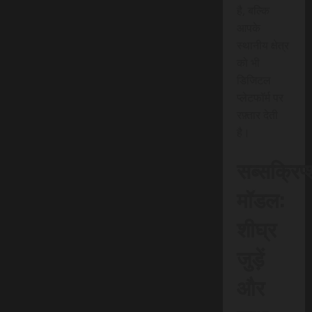
है, बल्कि
आपके
स्थानीय क्षेत्र
को भी
डिजिटल
प्लेटफॉर्म पर
रफ़्तार देती
है।
सब्सक्रिप
मॉडल:
शीघ्र
जुड़ें
और