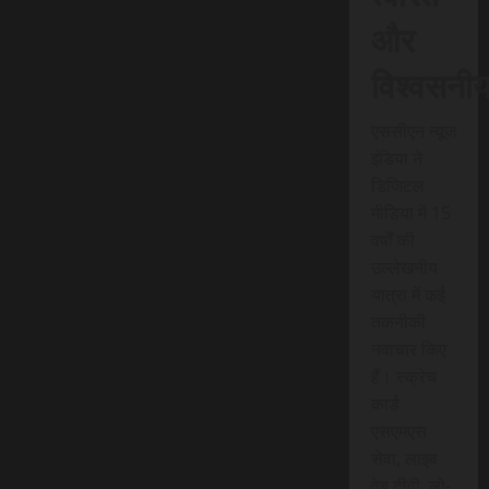
और
विश्वसनी
एससीएन न्यूज
इंडिया ने
डिजिटल
मीडिया में 15
वर्षों की
उल्लेखनीय
यात्रा में कई
तकनीकी
नवाचार किए
हैं। स्क्रेच
कार्ड
एसएमएस
सेवा, लाइव
वेब टीवी, लो-