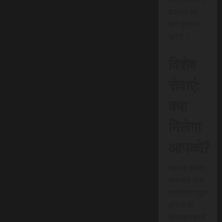
बदलाव का
मार्ग प्रदान
करेगी।
विशेष
सेवाएं:
क्या
मिलेगा
आपको?
यह नई त्वरित
समाचार सेवा
एससीएन न्यूज
इंडिया के
सब्सक्राइबर्स