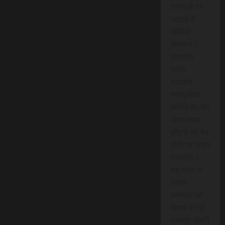
घटनाओं पर
गहराई से
वीडियो
समाचार।
स्थानीय
धरना-
प्रदर्शन,
सांस्कृतिक
कार्यक्रम और
अन्य लाइव
इवेंट्स को वेब
टीवी पर लाइव
प्रसारण।
यह पहल न
केवल
समाचार को
बेहतर ढंग से
प्रस्तुत करती