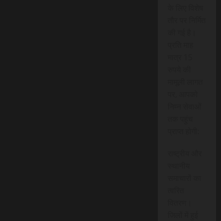
के लिए विशेष
तौर पर निर्मित
की गई है।
प्रति माह
मात्र 15
रुपये की
मामूली लागत
पर, आपको
निम्न सेवाओं
तक पहुंच
प्राप्त होगी:
राष्ट्रीय और
स्थानीय
समाचारों का
त्वरित
वितरण।
जिलों में हुई