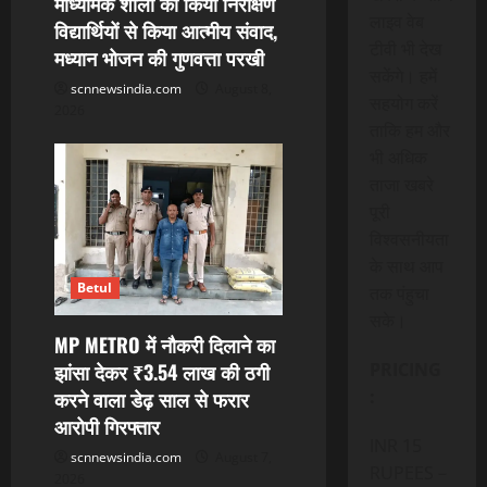
माध्यमिक शाला का किया निरीक्षण
लाइव वेब
विद्यार्थियों से किया आत्मीय संवाद,
टीवी भी देख
मध्यान भोजन की गुणवत्ता परखी
सकेंगे। हमें
scnnewsindia.com
August 8,
सहयोग करें
2026
ताकि हम और
भी अधिक
ताजा खबरे
पूरी
विश्वसनीयता
के साथ आप
Betul
तक पंहुचा
सके।
MP METRO में नौकरी दिलाने का
झांसा देकर ₹3.54 लाख की ठगी
PRICING
करने वाला डेढ़ साल से फरार
:
आरोपी गिरफ्तार
INR 15
scnnewsindia.com
August 7,
RUPEES –
2026