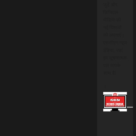
जुड़ें और
डिजिटल
मीडिया की
नई दिशाओं
को अपनाएं।
एससीएन न्यूज
इंडिया, जहां
हर सूचनात्मक
पल आपके
साथ है!
।