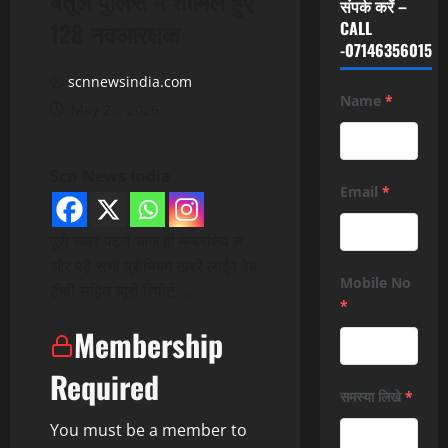
संपर्क करें –
128 नवआरक्षक
CALL
-07146356015
scnnewsindia.com
Name
*
May 27, 2026
Scn News India
Email
*
पूरी खबर पढ़ने आज ही मेम्बरशिप लें
और पढ़े सभी प्रीमियम खबरे लाईव वेब
Mobile No
टीवी सहित ब्यूरो रिपोर्ट …
*
Membership
Required
समस्या लिखे
*
You must be a member to