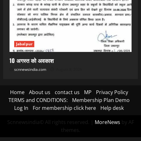
Jabalpur
10 अगस्त को अवकाश
scnnewsindia.com
August 8, 2026
Home
About us
contact us
MP
Privacy Policy
TERMS and CONDITIONS:
Membership Plan Demo
Log In
For membership click here
Help desk
Scnnewsindia© All rights reserved.
|
MoreNews
by AF
themes.