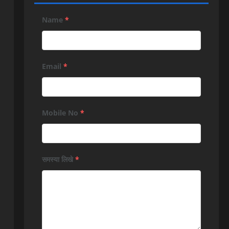
Name
*
Email
*
Mobile No
*
समस्या लिखे
*