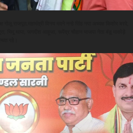
 गोलू राजपूत,महामंत्री विनय मदने नन्हे सिंह नपा अध्यक्ष किशोर बरदे,
रा, भिमू थापा, जगदीश आहूजा, रूपेंद्र चौहान भाजपा नेता बंडू माकोड़े
स्थित रहे।