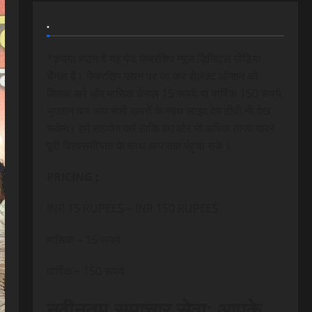
.
*कृपया ध्यान दे यह पेड मेम्बरशिप न्यूज डिजिटल मीडिया
चैनल है। मेम्बरशिप प्लान पर जा कर सेलेक्ट ऑप्शन को
क्लिक करे और मासिक केवल 15 रूपये या वार्षिक 150 रूपये
भुगतान कर आप सभी खबरों के साथ लाइव वेब टीवी भी देख
सकेंगे। हमें सहयोग करें ताकि हम और भी अधिक ताजा खबरे
पूरी विश्वसनीयता के साथ आप तक पंहुचा सके।
PRICING :
INR 15 RUPEES – INR 150 RUPEES
मासिक – 15 रूपये
वार्षिक – 150 रूपये
नवीनतम समाचार सेवा: आपके