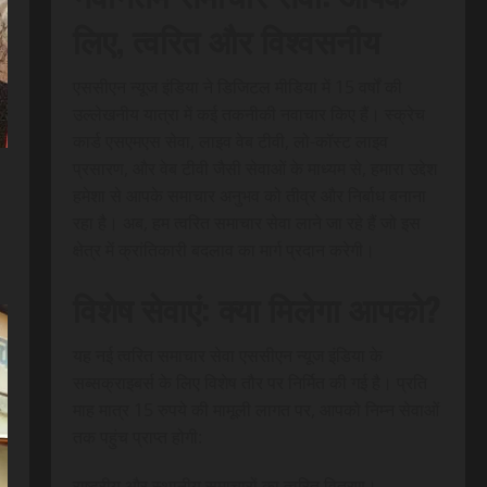
लिए, त्वरित और विश्वसनीय
एससीएन न्यूज इंडिया ने डिजिटल मीडिया में 15 वर्षों की
उल्लेखनीय यात्रा में कई तकनीकी नवाचार किए हैं। स्क्रेच
कार्ड एसएमएस सेवा, लाइव वेब टीवी, लो-कॉस्ट लाइव
प्रसारण, और वेब टीवी जैसी सेवाओं के माध्यम से, हमारा उद्देश
हमेशा से आपके समाचार अनुभव को तीव्र और निर्बाध बनाना
रहा है। अब, हम त्वरित समाचार सेवा लाने जा रहे हैं जो इस
क्षेत्र में क्रांतिकारी बदलाव का मार्ग प्रदान करेगी।
विशेष सेवाएं: क्या मिलेगा आपको?
यह नई त्वरित समाचार सेवा एससीएन न्यूज इंडिया के
सब्सक्राइबर्स के लिए विशेष तौर पर निर्मित की गई है। प्रति
माह मात्र 15 रुपये की मामूली लागत पर, आपको निम्न सेवाओं
तक पहुंच प्राप्त होगी:
राष्ट्रीय और स्थानीय समाचारों का त्वरित वितरण।