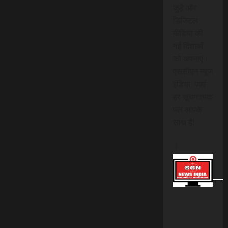
जुड़ें और
डिजिटल
मीडिया की
नई दिशाओं
को अपनाएं।
एससीएन न्यूज
इंडिया, जहां
हर सूचनात्मक
पल आपके
साथ है!
।