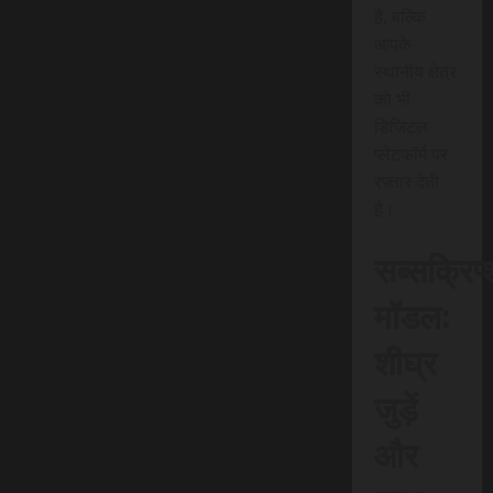
है, बल्कि
आपके
स्थानीय क्षेत्र
को भी
डिजिटल
प्लेटफॉर्म पर
रफ़्तार देती
है।
सब्सक्रिप
मॉडल:
शीघ्र
जुड़ें
और