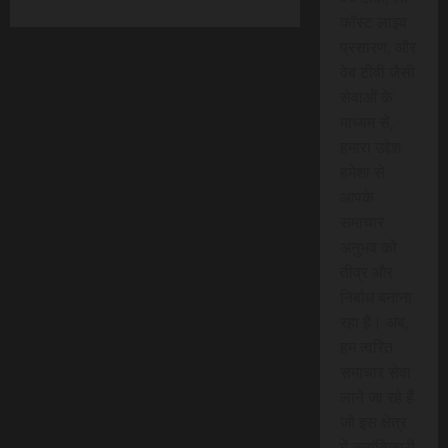
कॉस्ट लाइव
प्रसारण, और
वेब टीवी जैसी
सेवाओं के
माध्यम से,
हमारा उद्देश
हमेशा से
आपके
समाचार
अनुभव को
तीव्र और
निर्बाध बनाना
रहा है। अब,
हम त्वरित
समाचार सेवा
लाने जा रहे हैं
जो इस क्षेत्र
में क्रांतिकारी