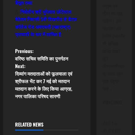
बैतूल तथा
लाइव वेब
निर्दलीय श्री भुरेलाल छोटेलाल
टीवी भी देख
बेठेकर निवासी 5वी विद्यापीठ से डेंटल
सकेंगे। हमें
कॉलेज रोड अमरावती (महाराष्ट्र)
सहयोग करें
प्रत्याशी के रूप में शामिल है
ताकि हम और
भी अधिक
P
Previous:
ताजा खबरे
वरिष्ठ सचिव समिति का पुनर्गठन
पूरी
o
Next:
विश्वसनीयता
दिव्यांग मतदाताओं को फूलमाला एवं
के साथ आप
s
श्रीफल भेंट कर 7 मई को मतदान
तक पंहुचा
t
मतदान करने के लिए किया आग्रह,
सके।
नगर पालिका परिषद सारणी
n
PRICING
:
a
INR 15
RELATED NEWS
v
RUPEES –