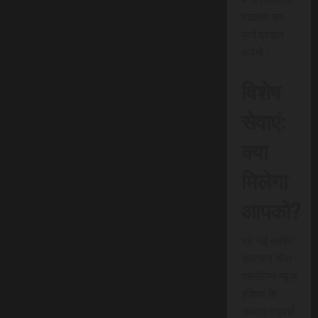
बदलाव का
मार्ग प्रदान
करेगी।
विशेष
सेवाएं:
क्या
मिलेगा
आपको?
यह नई त्वरित
समाचार सेवा
एससीएन न्यूज
इंडिया के
सब्सक्राइबर्स