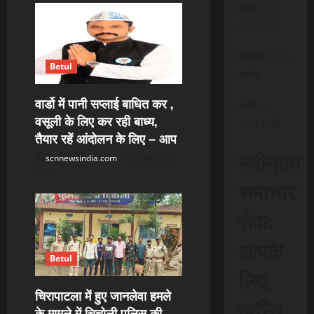
i
INR 150
RUPEES
g
मासिक – 15
a
Betul
रूपये
t
वार्डो में पानी सप्लाई बाधित कर ,
वार्षिक –
वसूली के लिए कर रही बाध्य,
150 रूपये
i
तैयार रहें आंदोलन के लिए – आप
नवीनतम
o
scnnewsindia.com
August 7,
2026
समाचार
n
सेवा:
आपके
Betul
लिए,
चिरापाटला में हुए जानलेवा हमले
त्वरित
के मामले में चिचोली पुलिस की