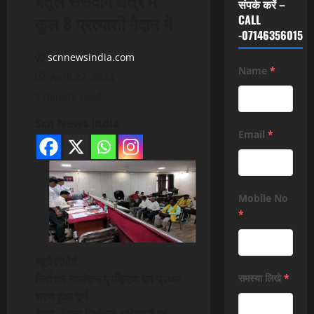
संपर्क करें –
कुल 8 प्रत्याशी मैदान में
CALL
-07146356015
scnnewsindia.com
Name
*
April 22, 2024
1 minute read
Scn News India
Email
*
Mobile No
*
ब्यूरो रिपोर्ट
निर्वाचन नामांकन प्रक्रिया का प्रथम
समस्या लिखे
*
चरण हुआ पूर्ण
बैतूल -जिला निर्वाचन अधिकारी एवं