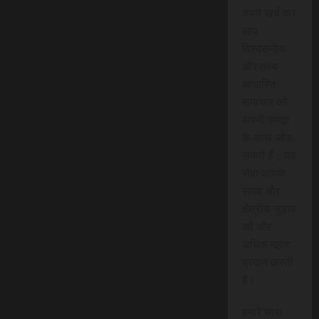
रुपये खर्च कर
आप
विश्वसनीय
और तथ्य
आधारित
समाचार को
अपनी समझ
के साथ जोड़
सकते हैं। यह
सेवा आपके
समय और
क्षेत्रीय जुड़ाव
को और
अधिक महत्व
प्रदान करती
है।
हमारे साथ