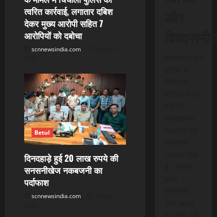
त्वरित कार्रवाई, लगातार दबिश
और
देकर मुख्य आरोपी सहित 7
विश्वसनी
आरोपियों को दबोचा
scnnewsindia.com
August 7,
एससीएन न्यूज
2026
इंडिया ने
डिजिटल
मीडिया में 15
वर्षों की
उल्लेखनीय
यात्रा में कई
Betul
तकनीकी
नवाचार किए
दिनदहाड़े हुई 20 लाख रुपये की
हैं। स्क्रेच
सनसनीखेज नकबजनी का
कार्ड
पर्दाफाश
एसएमएस
scnnewsindia.com
August 7,
सेवा, लाइव
2026
वेब टीवी, लो-