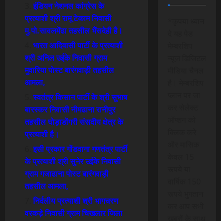
इंडियन नेशनल कांग्रेस के
प्रत्याशी श्री रामू टेकाम निवासी
*कृपया ध्यान
मु.पो.सावलमेंढा तहसील भैंसदेही है।
दे यह पेड
भारत आदिवासी पार्टी के प्रत्याशी
मेम्बरशिप
श्री अनिल उईके निवासी ग्राम
न्यूज डिजिटल
मुवारिया पोस्ट बारंगवाड़ी तहसील
मीडिया चैनल
आमला,
है। मेम्बरशिप
प्लान पर जा
स्वतंत्र किसान पार्टी के श्री सुभाष
कर सेलेक्ट
बारस्कर निवासी नीमढाना रानीपुर
ऑप्शन को
तहसील घोड़ाडोंगरी संसदीय क्षेत्र के
क्लिक करे
प्रत्याशी है।
और मासिक
इसी प्रकार गोंडवाना गणतंत्र पार्टी
केवल 15
के प्रत्याशी श्री सुनेर उईके निवासी
रूपये या
ग्राम गजाढाना पोस्ट बारंगवाड़ी
वार्षिक 150
तहसील आमला,
रूपये भुगतान
निर्दलीय प्रत्याशी श्री भागचरण
कर आप सभी
वरकड़े निवासी ग्राम चिखलार जिला
खबरों के साथ