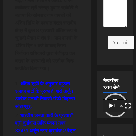
कलेक्टर श्री नरेन्द्र कुमार सूर्यवंशी ने
बताया कि सोमवार नाम वापसी की
अंतिम तिथि के पश्चात बैतूल संसदीय
क्षेत्र में कुल 8 प्रत्याशी अंतिम रूप से
चुनावी मैदान में शेष है। नाम वापसी के
Submit
अंतिम दिन 3 बजे के बाद जिला
निर्वाचन अधिकारी द्वारा पंजीकृत दल
बसपा के प्रत्याशी को प्रतीक चिन्ह
आवंटित किया गया।
मेम्बरशिप
अंतिम सूची के अनुसार बहुजन
प्लान डेमो
समाज पार्टी के प्रत्याशी श्री अर्जुन
अशोक भलावी निवासी गोंडी मोहल्ला
Video
सोहागपुर,
00:00
04:54
Player
भारतीय जनता पार्टी के प्रत्याशी
श्री दुर्गादास उईके मकान नंबर
324/1 अर्जुन नगर क्रमांक-2 बैतूल,
.