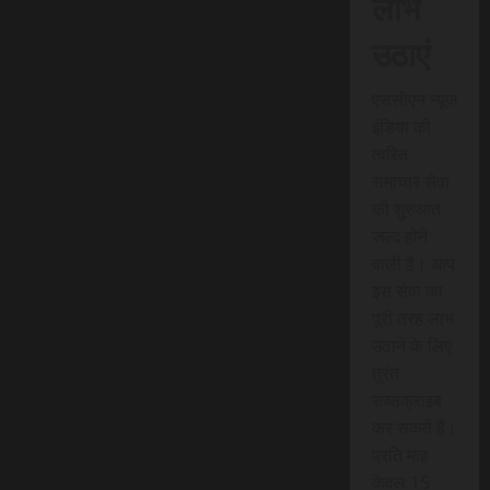
लाभ
उठाएं
एससीएन न्यूज
इंडिया की
त्वरित
समाचार सेवा
की शुरुआत
जल्द होने
वाली है। आप
इस सेवा का
पूरी तरह लाभ
उठाने के लिए
तुरंत
सब्सक्राइब
कर सकते हैं।
प्रति माह
केवल 15