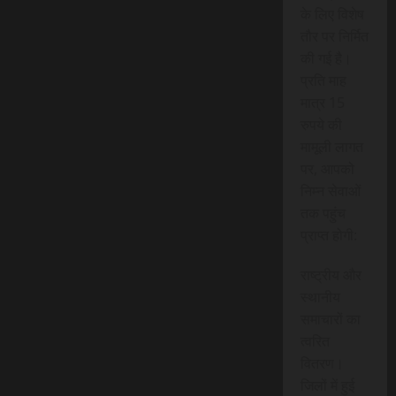
के लिए विशेष
तौर पर निर्मित
की गई है।
प्रति माह
मात्र 15
रुपये की
मामूली लागत
पर, आपको
निम्न सेवाओं
तक पहुंच
प्राप्त होगी:
राष्ट्रीय और
स्थानीय
समाचारों का
त्वरित
वितरण।
जिलों में हुई