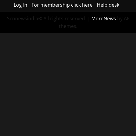
Log In
For membership click here
Help desk
Scnnewsindia© All rights reserved.
|
MoreNews
by AF
themes.