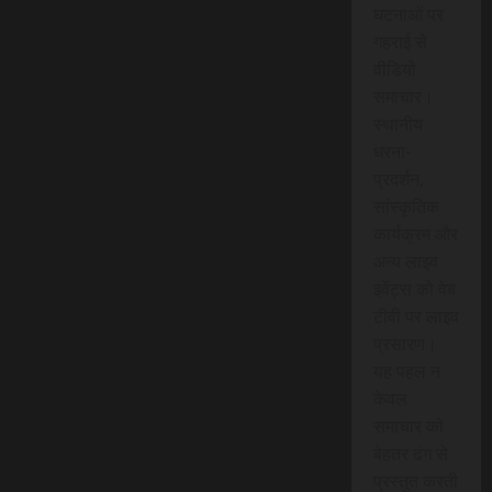
घटनाओं पर
गहराई से
वीडियो
समाचार।
स्थानीय
धरना-
प्रदर्शन,
सांस्कृतिक
कार्यक्रम और
अन्य लाइव
इवेंट्स को वेब
टीवी पर लाइव
प्रसारण।
यह पहल न
केवल
समाचार को
बेहतर ढंग से
प्रस्तुत करती