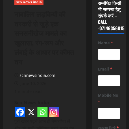
scn news india
सम्बंधित किसी
भी समस्या हेतु
नाबालिग लड़कियों की
संपर्क करें –
तस्करी से जुड़े एक
CALL
-07146356015
सनसनीखेज मामले का
खुलासा, रंग-रूप और
Name
*
लंबाई के आधार पर कीमत
तय
Email
*
scnnewsindia.com
June 10, 2026
1 minute read
Mobile No
*
Scn News India
पूरी खबर पढ़ने आज ही मेम्बरशिप लें
और पढ़े सभी प्रीमियम खबरे लाईव वेब
समस्या लिखे
*