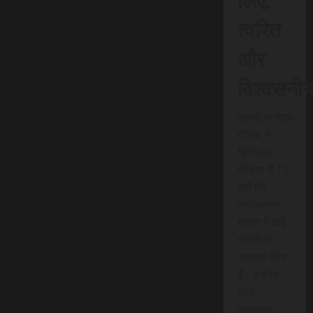
त्वरित
और
विश्वसनी
एससीएन न्यूज
इंडिया ने
डिजिटल
मीडिया में 15
वर्षों की
उल्लेखनीय
यात्रा में कई
तकनीकी
नवाचार किए
हैं। स्क्रेच
कार्ड
एसएमएस