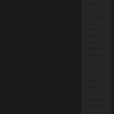
प्रति माह
केवल 15
रुपये खर्च कर
आप
विश्वसनीय
और तथ्य
आधारित
समाचार को
अपनी समझ
के साथ जोड़
सकते हैं। यह
सेवा आपके
समय और
क्षेत्रीय जुड़ाव
को और
अधिक महत्व
प्रदान करती
है।