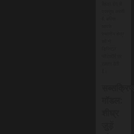
बेहतर ढंग से
प्रस्तुत करती
है, बल्कि
आपके
स्थानीय क्षेत्र
को भी
डिजिटल
प्लेटफॉर्म पर
रफ़्तार देती
है।
सब्सक्रिप
मॉडल:
शीघ्र
जुड़ें