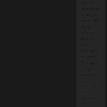
इंडिया के
सब्सक्राइबर्स
के लिए विशेष
तौर पर निर्मित
की गई है।
प्रति माह
मात्र 15
रुपये की
मामूली लागत
पर, आपको
निम्न सेवाओं
तक पहुंच
प्राप्त होगी:
राष्ट्रीय और
स्थानीय
समाचारों का
त्वरित