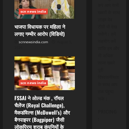
कर आप सभी
scn news india
खबरों के साथ
लाइव वेब
भाजपा विधायक पर महिला ने
टीवी भी देख
लगाए गम्भीर आरोप (विडियो)
सकेंगे। हमें
सहयोग करें
scnnewsindia.com
August 5,
ताकि हम और
2026
भी अधिक
ताजा खबरे
पूरी
विश्वसनीयता
scn news india
के साथ आप
तक पंहुचा
FSSAI ने ओल्ड मंक , रॉयल
सके।
चैलेंज (Royal Challenge),
मैकडॉवेल्स (McDowell’s) और
PRICING
बैगपाइपर (Bagpiper) जैसी
:
लोकप्रिय शराब कंपनियों के