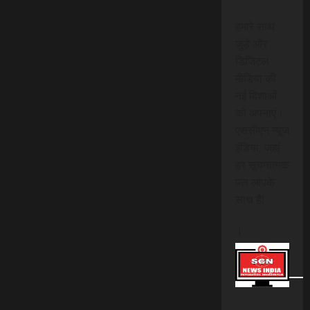
हमारे साथ
जुड़ें और
डिजिटल
मीडिया की
नई दिशाओं
को अपनाएं।
एससीएन न्यूज
इंडिया, जहां
हर सूचनात्मक
पल आपके
साथ है!
।