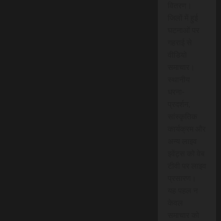
वितरण।
जिलों में हुई
घटनाओं पर
गहराई से
वीडियो
समाचार।
स्थानीय
धरना-
प्रदर्शन,
सांस्कृतिक
कार्यक्रम और
अन्य लाइव
इवेंट्स को वेब
टीवी पर लाइव
प्रसारण।
यह पहल न
केवल
समाचार को