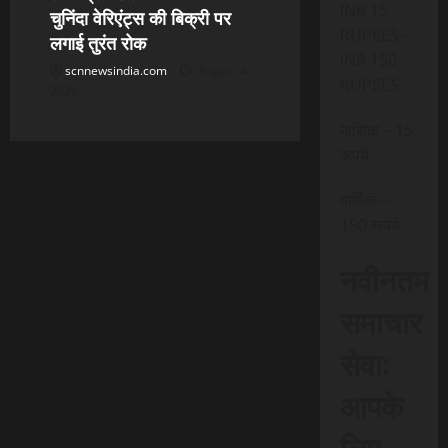
INR 15
चुनिंदा वेरिएंट्स की बिक्री पर
RUPEES –
लगाई तुरंत रोक
INR 150
scnnewsindia.com
August 4,
RUPEES
2026
मासिक – 15
रूपये
वार्षिक –
150 रूपये
नवीनतम
समाचार
सेवा:
आपके
लिए,