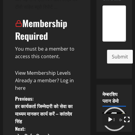
टीवी सहित ब्यूरो रिपोर्ट …
Membership
Required
You must be a member to
access this content.
Submit
View Membership Levels
Already a member?
Log in
here
मेम्बरशिप
P
Previous:
प्लान डेमो
हर कार्यकर्ता जिम्मेदारी को सेवा का
o
माध्यम मानकर कार्य करें – कांतदेव
Video
सिंह
00:00
04:54
s
Player
Next: