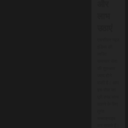
और
लाभ
उठाएं
एससीएन न्यूज
इंडिया की
त्वरित
समाचार सेवा
की शुरुआत
जल्द होने
वाली है। आप
इस सेवा का
पूरी तरह लाभ
उठाने के लिए
तुरंत
सब्सक्राइब
कर सकते हैं।