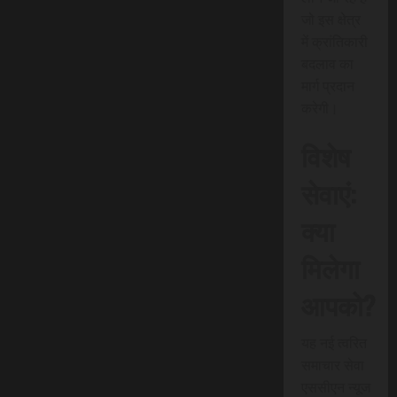
जो इस क्षेत्र
में क्रांतिकारी
बदलाव का
मार्ग प्रदान
करेगी।
विशेष
सेवाएं:
क्या
मिलेगा
आपको?
यह नई त्वरित
समाचार सेवा
एससीएन न्यूज