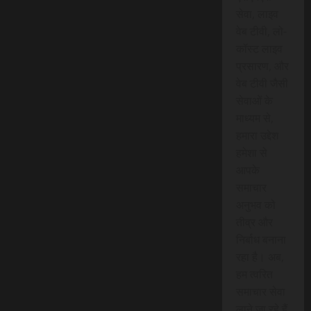
सेवा, लाइव
वेब टीवी, लो-
कॉस्ट लाइव
प्रसारण, और
वेब टीवी जैसी
सेवाओं के
माध्यम से,
हमारा उद्देश
हमेशा से
आपके
समाचार
अनुभव को
तीव्र और
निर्बाध बनाना
रहा है। अब,
हम त्वरित
समाचार सेवा
लाने जा रहे हैं