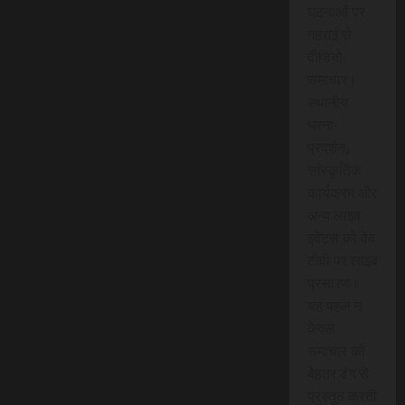
घटनाओं पर
गहराई से
वीडियो
समाचार।
स्थानीय
धरना-
प्रदर्शन,
सांस्कृतिक
कार्यक्रम और
अन्य लाइव
इवेंट्स को वेब
टीवी पर लाइव
प्रसारण।
यह पहल न
केवल
समाचार को
बेहतर ढंग से
प्रस्तुत करती