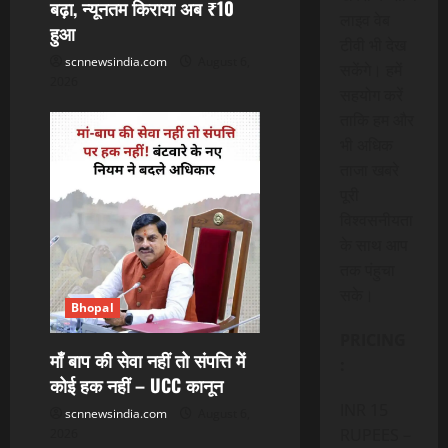
बढ़ा, न्यूनतम किराया अब ₹10
लाइव वेब
हुआ
टीवी भी देख
scnnewsindia.com
August 6,
सकेंगे। हमें
2026
सहयोग करें
ताकि हम और
भी अधिक
ताजा खबरे
पूरी
विश्वसनीयता
के साथ आप
तक पंहुचा
सके।
Bhopal
PRICING
माँ बाप की सेवा नहीं तो संपत्ति में
:
कोई हक नहीं – UCC कानून
INR 15
scnnewsindia.com
August 6,
RUPEES –
2026