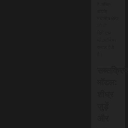
है, बल्कि
आपके
स्थानीय क्षेत्र
को भी
डिजिटल
प्लेटफॉर्म पर
रफ़्तार देती
है।
सब्सक्रिप
मॉडल:
शीघ्र
जुड़ें
और