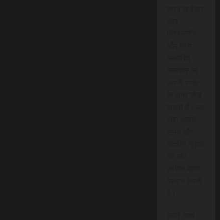
रुपये खर्च कर
आप
विश्वसनीय
और तथ्य
आधारित
समाचार को
अपनी समझ
के साथ जोड़
सकते हैं। यह
सेवा आपके
समय और
क्षेत्रीय जुड़ाव
को और
अधिक महत्व
प्रदान करती
है।
हमारे साथ