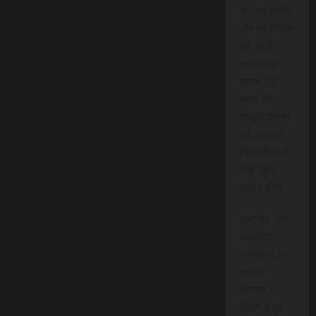
के लिए विशेष
तौर पर निर्मित
की गई है।
प्रति माह
मात्र 15
रुपये की
मामूली लागत
पर, आपको
निम्न सेवाओं
तक पहुंच
प्राप्त होगी:
राष्ट्रीय और
स्थानीय
समाचारों का
त्वरित
वितरण।
जिलों में हुई