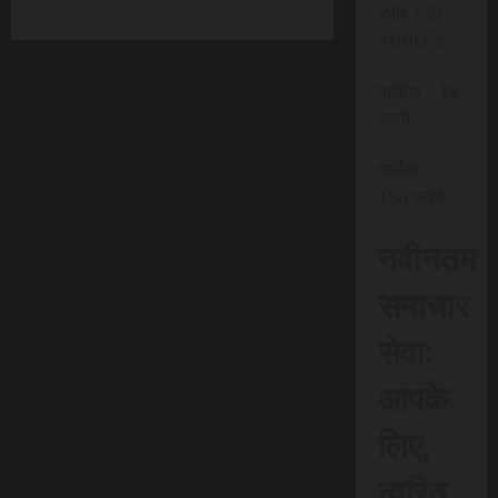
INR 150
RUPEES
मासिक – 15
रूपये
वार्षिक –
150 रूपये
नवीनतम
समाचार
सेवा:
आपके
लिए,
त्वरित