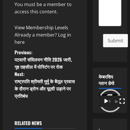
You must be a member to
access this content.
View Membership Levels
Already a member?
Log in
Submit
here
P
Previous:
पटवारी संविलयन नीति 2026 जारी,
o
गृह तहसील में पोस्टिंग पर रोक
Next:
s
मेम्बरशिप
राष्ट्रपति श्रीमती मुर्मु के बैतूल प्रवास
प्लान डेमो
t
के दौरान ड्रोन और यूएवी उड़ाने पर
प्रतिबंध
Video
n
00:00
04:54
Player
a
RELATED NEWS
v
.