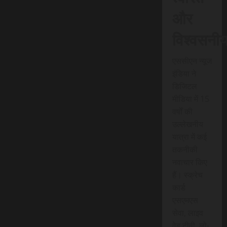
और
विश्वसनी
एससीएन न्यूज
इंडिया ने
डिजिटल
मीडिया में 15
वर्षों की
उल्लेखनीय
यात्रा में कई
तकनीकी
नवाचार किए
हैं। स्क्रेच
कार्ड
एसएमएस
सेवा, लाइव
वेब टीवी, लो-