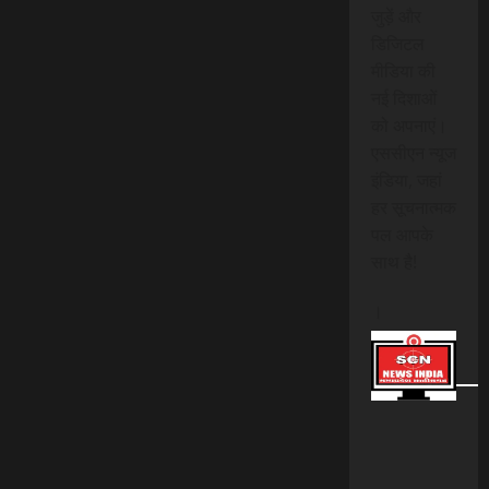
जुड़ें और
डिजिटल
मीडिया की
नई दिशाओं
को अपनाएं।
एससीएन न्यूज
इंडिया, जहां
हर सूचनात्मक
पल आपके
साथ है!
।