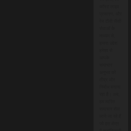
कॉस्ट लाइव
प्रसारण, और
वेब टीवी जैसी
सेवाओं के
माध्यम से,
हमारा उद्देश
हमेशा से
आपके
समाचार
अनुभव को
तीव्र और
निर्बाध बनाना
रहा है। अब,
हम त्वरित
समाचार सेवा
लाने जा रहे हैं
जो इस क्षेत्र
में क्रांतिकारी