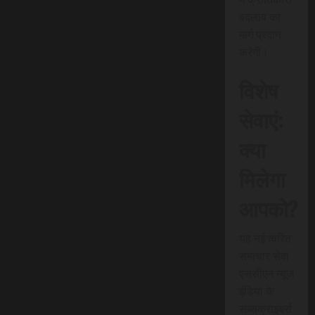
बदलाव का
मार्ग प्रदान
करेगी।
विशेष
सेवाएं:
क्या
मिलेगा
आपको?
यह नई त्वरित
समाचार सेवा
एससीएन न्यूज
इंडिया के
सब्सक्राइबर्स