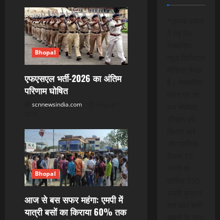
i
*कृपया ध्यान
g
दे यह पेड
मेम्बरशिप
a
Bhopal
न्यूज डिजिटल
मीडिया चैनल
t
एफएसएल भर्ती-2026 का अंतिम
है। मेम्बरशिप
परिणाम घोषित
i
प्लान पर जा
scnnewsindia.com
August 7,
कर सेलेक्ट
o
2026
ऑप्शन को
क्लिक करे
n
और मासिक
केवल 15
रूपये या
Bhopal
वार्षिक 150
रूपये भुगतान
आज से बस सफर महंगा: एमपी में
कर आप सभी
यात्री बसों का किराया 60% तक
खबरों के साथ