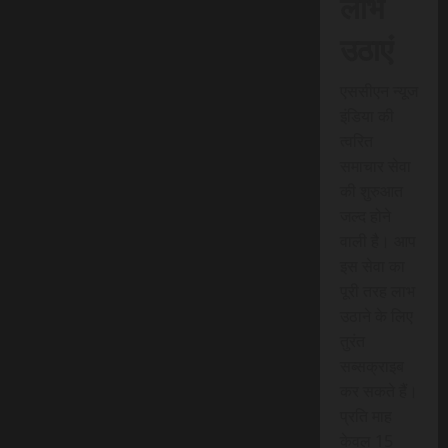
लाभ
उठाएं
एससीएन न्यूज
इंडिया की
त्वरित
समाचार सेवा
की शुरुआत
जल्द होने
वाली है। आप
इस सेवा का
पूरी तरह लाभ
उठाने के लिए
तुरंत
सब्सक्राइब
कर सकते हैं।
प्रति माह
केवल 15