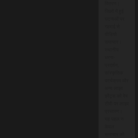
वितरण।
जिलों में हुई
घटनाओं पर
गहराई से
वीडियो
समाचार।
स्थानीय
धरना-
प्रदर्शन,
सांस्कृतिक
कार्यक्रम और
अन्य लाइव
इवेंट्स को वेब
टीवी पर लाइव
प्रसारण।
यह पहल न
केवल
समाचार को