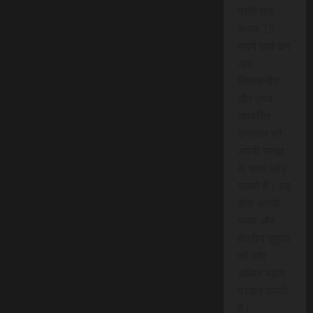
प्रति माह
केवल 15
रुपये खर्च कर
आप
विश्वसनीय
और तथ्य
आधारित
समाचार को
अपनी समझ
के साथ जोड़
सकते हैं। यह
सेवा आपके
समय और
क्षेत्रीय जुड़ाव
को और
अधिक महत्व
प्रदान करती
है।