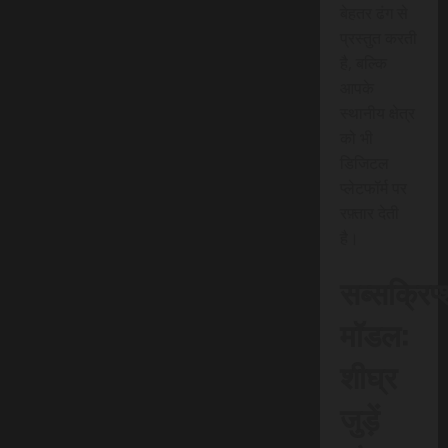
बेहतर ढंग से
प्रस्तुत करती
है, बल्कि
आपके
स्थानीय क्षेत्र
को भी
डिजिटल
प्लेटफॉर्म पर
रफ़्तार देती
है।
सब्सक्रिप
मॉडल:
शीघ्र
जुड़ें