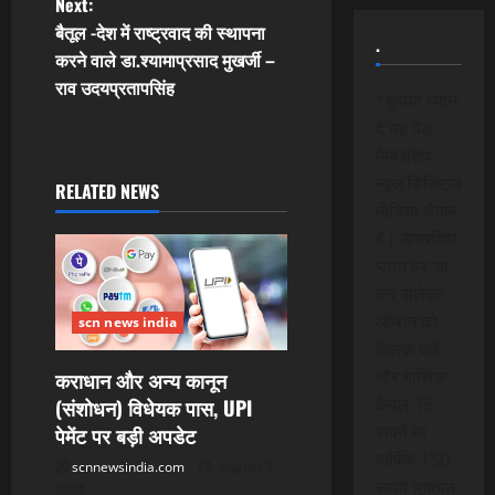
t
Next:
बैतूल -देश में राष्ट्रवाद की स्थापना
.
n
करने वाले डा.श्यामाप्रसाद मुखर्जी –
राव उदयप्रतापसिंह
a
*कृपया ध्यान
दे यह पेड
v
मेम्बरशिप
न्यूज डिजिटल
i
RELATED NEWS
मीडिया चैनल
g
है। मेम्बरशिप
प्लान पर जा
a
कर सेलेक्ट
ऑप्शन को
scn news india
t
क्लिक करे
i
और मासिक
कराधान और अन्य कानून
केवल 15
(संशोधन) विधेयक पास, UPI
o
रूपये या
पेमेंट पर बड़ी अपडेट
वार्षिक 150
n
scnnewsindia.com
August 9,
रूपये भुगतान
2026