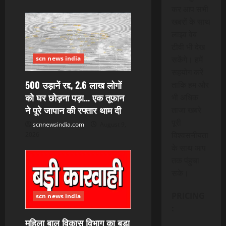
कर आप सभी
खबरों के साथ
लाइव वेब
टीवी भी देख
सकेंगे। हमें
scn news india
सहयोग करें
500 उड़ानें रद्द, 2.6 लाख लोगों
ताकि हम और
को घर छोड़ना पड़ा… एक तूफान
भी अधिक
ने पूरे जापान की रफ्तार थाम दी
ताजा खबरे
पूरी
scnnewsindia.com
August 9,
विश्वसनीयता
2026
के साथ आप
तक पंहुचा
सके।
PRICING
scn news india
:
महिला बाल विकास विभाग का बड़ा