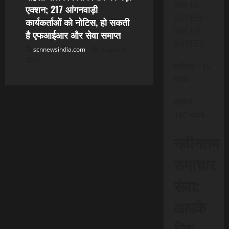
INR 15
एक्शन; 217 आंगनवाड़ी
RUPEES –
कार्यकर्ताओं को नोटिस, हो सकती
INR 150
है एफआईआर और सेवा समाप्त
RUPEES
scnnewsindia.com
August 8,
2026
मासिक – 15
रूपये
वार्षिक –
150 रूपये
नवीनतम
समाचार
सेवा:
आपके
लिए,