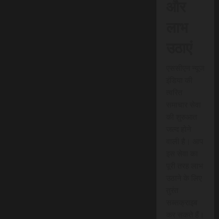
और
लाभ
उठाएं
एससीएन न्यूज
इंडिया की
त्वरित
समाचार सेवा
की शुरुआत
जल्द होने
वाली है। आप
इस सेवा का
पूरी तरह लाभ
उठाने के लिए
तुरंत
सब्सक्राइब
कर सकते हैं।