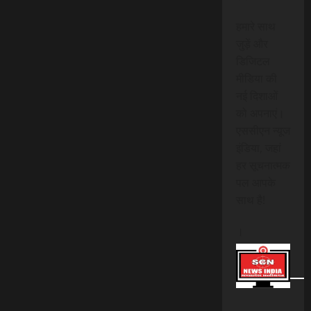
हमारे साथ
जुड़ें और
डिजिटल
मीडिया की
नई दिशाओं
को अपनाएं।
एससीएन न्यूज
इंडिया, जहां
हर सूचनात्मक
पल आपके
साथ है!
।