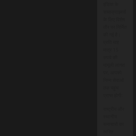
इंडिया के
सब्सक्राइबर्स
के लिए विशेष
तौर पर निर्मित
की गई है।
प्रति माह
मात्र 15
रुपये की
मामूली लागत
पर, आपको
निम्न सेवाओं
तक पहुंच
प्राप्त होगी:
राष्ट्रीय और
स्थानीय
समाचारों का
त्वरित