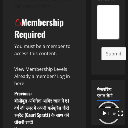
टीवी सहित ब्यूरो रिपोर्टं …
Membership
Required
You must be a member to
access this content.
Submit
View Membership Levels
Already a member?
Log in
here
मेम्बरशिप
P
Previous:
प्लान डेमो
बॉलीवुड अभिनेता आमिर खान ने 61
o
वर्ष की उम्र में अपनी गर्लफ्रेंड गौरी
Video
स्प्रैट (Gauri Spratt) के साथ की
00:00
04:54
s
Player
तीसरी शादी