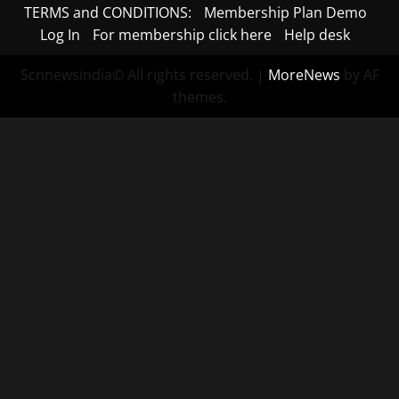
TERMS and CONDITIONS:
Membership Plan Demo
Log In
For membership click here
Help desk
Scnnewsindia© All rights reserved.
|
MoreNews
by AF
themes.