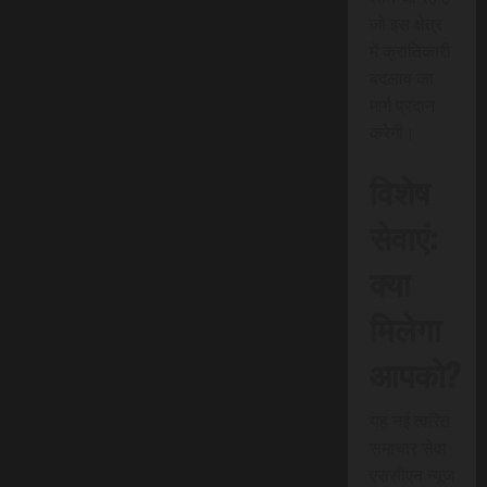
जो इस क्षेत्र
में क्रांतिकारी
बदलाव का
मार्ग प्रदान
करेगी।
विशेष
सेवाएं:
क्या
मिलेगा
आपको?
यह नई त्वरित
समाचार सेवा
एससीएन न्यूज