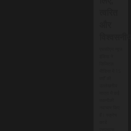
त्वरित
और
विश्वसनी
एससीएन न्यूज
इंडिया ने
डिजिटल
मीडिया में 15
वर्षों की
उल्लेखनीय
यात्रा में कई
तकनीकी
नवाचार किए
हैं। स्क्रेच
कार्ड
एसएमएस