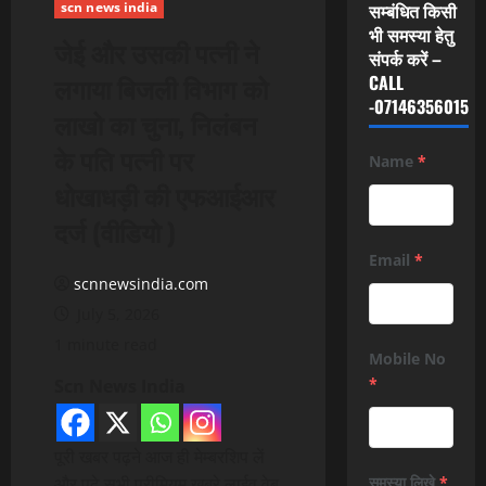
scn news india
सम्बंधित किसी
भी समस्या हेतु
जेई और उसकी पत्नी ने
संपर्क करें –
लगाया बिजली विभाग को
CALL
-07146356015
लाखो का चुना, निलंबन
के पति पत्नी पर
Name
*
धोखाधड़ी की एफआईआर
दर्ज (वीडियो )
Email
*
scnnewsindia.com
July 5, 2026
1 minute read
Mobile No
*
Scn News India
पूरी खबर पढ़ने आज ही मेम्बरशिप लें
और पढ़े सभी प्रीमियम खबरे लाईव वेब
समस्या लिखे
*