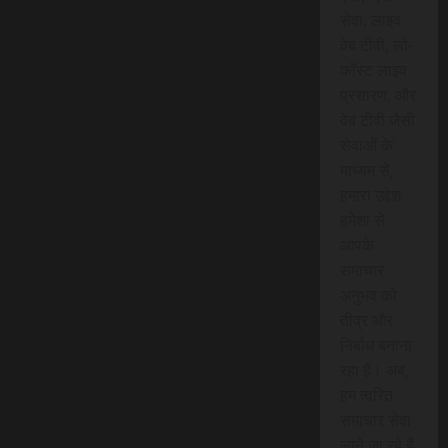
सेवा, लाइव
वेब टीवी, लो-
कॉस्ट लाइव
प्रसारण, और
वेब टीवी जैसी
सेवाओं के
माध्यम से,
हमारा उद्देश
हमेशा से
आपके
समाचार
अनुभव को
तीव्र और
निर्बाध बनाना
रहा है। अब,
हम त्वरित
समाचार सेवा
लाने जा रहे हैं