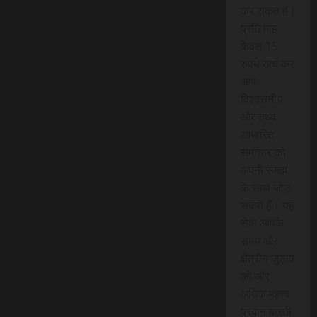
कर सकते हैं।
प्रति माह
केवल 15
रुपये खर्च कर
आप
विश्वसनीय
और तथ्य
आधारित
समाचार को
अपनी समझ
के साथ जोड़
सकते हैं। यह
सेवा आपके
समय और
क्षेत्रीय जुड़ाव
को और
अधिक महत्व
प्रदान करती