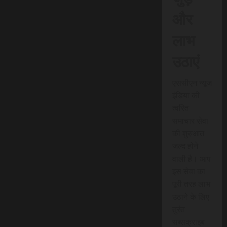
और
लाभ
उठाएं
एससीएन न्यूज
इंडिया की
त्वरित
समाचार सेवा
की शुरुआत
जल्द होने
वाली है। आप
इस सेवा का
पूरी तरह लाभ
उठाने के लिए
तुरंत
सब्सक्राइब