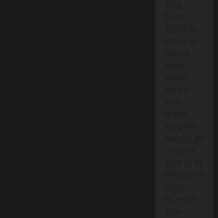
त्वरित
वितरण।
जिलों में हुई
घटनाओं पर
गहराई से
वीडियो
समाचार।
स्थानीय
धरना-
प्रदर्शन,
सांस्कृतिक
कार्यक्रम और
अन्य लाइव
इवेंट्स को वेब
टीवी पर लाइव
प्रसारण।
यह पहल न
केवल