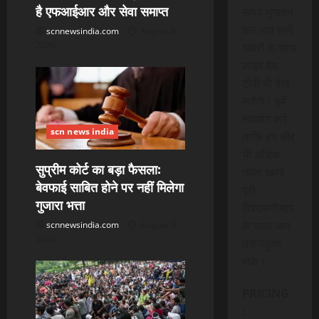
है एफआईआर और सेवा समाप्त
रूपये भुगतान
n
कर आप सभी
scnnewsindia.com
August 8,
2026
खबरों के साथ
लाइव वेब
टीवी भी देख
सकेंगे। हमें
सहयोग करें
scn news india
ताकि हम और
भी अधिक
सुप्रीम कोर्ट का बड़ा फैसला:
ताजा खबरे
बेवफाई साबित होने पर नहीं मिलेगा
पूरी
गुजारा भत्ता
विश्वसनीयता
के साथ आप
scnnewsindia.com
August 8,
2026
तक पंहुचा
सके।
PRICING
: