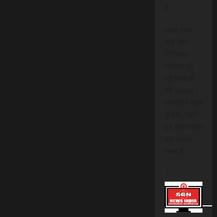
है।
हमारे साथ
जुड़ें और
डिजिटल
मीडिया की
नई दिशाओं
को अपनाएं।
एससीएन न्यूज
इंडिया, जहां
हर सूचनात्मक
पल आपके
साथ है!
।