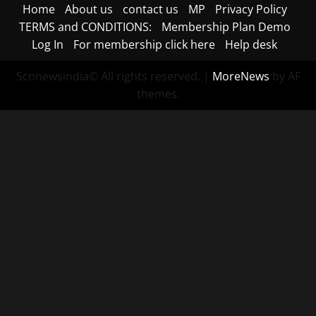
Home
About us
contact us
MP
Privacy Policy
TERMS and CONDITIONS:
Membership Plan Demo
Log In
For membership click here
Help desk
Scnnewsindia© All rights reserved.
|
MoreNews
by AF
themes.