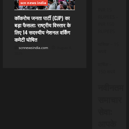
scn news india
INR 15
RUPEES –
कॉकरोच जनता पार्टी (CJP) का
INR 150
बड़ा फैसला: राष्ट्रीय विस्तार के
RUPEES
लिए 14 सदस्यीय नेशनल वर्किंग
कमेटी घोषित
मासिक – 15
scnnewsindia.com
August 8,
रूपये
2026
वार्षिक –
150 रूपये
नवीनतम
समाचार
सेवा:
आपके