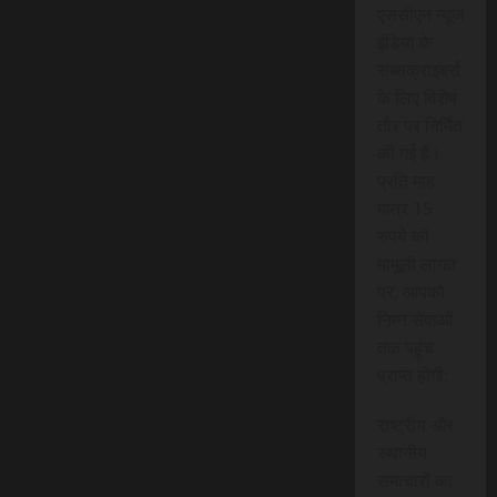
एससीएन न्यूज
इंडिया के
सब्सक्राइबर्स
के लिए विशेष
तौर पर निर्मित
की गई है।
प्रति माह
मात्र 15
रुपये की
मामूली लागत
पर, आपको
निम्न सेवाओं
तक पहुंच
प्राप्त होगी:
राष्ट्रीय और
स्थानीय
समाचारों का