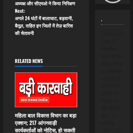
अध्यक्ष और सीएमओ ने किया निरिक्षण
s
Next:
t
अगले 24 घंटों में बालाघाट, बड़वानी,
.
बैतूल, सहित इन जिलों में तेज़ बारिश
n
की चेतावनी
*कृपया ध्यान
दे यह पेड
a
मेम्बरशिप
v
न्यूज डिजिटल
RELATED NEWS
मीडिया चैनल
i
है। मेम्बरशिप
प्लान पर जा
g
कर सेलेक्ट
a
ऑप्शन को
scn news india
क्लिक करे
t
और मासिक
महिला बाल विकास विभाग का बड़ा
केवल 15
i
एक्शन; 217 आंगनवाड़ी
रूपये या
कार्यकर्ताओं को नोटिस, हो सकती
o
वार्षिक 150