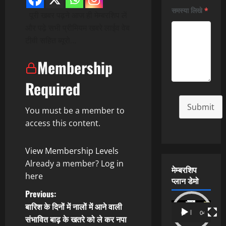
समस्या लिखे
*
पूरी खबर पढ़ने आज ही मेम्बरशिप लें
और पढ़े सभी प्रीमियम खबरे लाईव वेब
टीवी सहित ब्यूरो…
Membership
Required
Submit
You must be a member to
access this content.
View Membership Levels
Already a member?
Log in
मेम्बरशिप
here
प्लान डेमो
P
Previous:
बारिश के दिनों में नालों में आने वाली
Video
o
00:00
04:54
संभावित बाढ़ के खतरे को ले कर नपा
Player