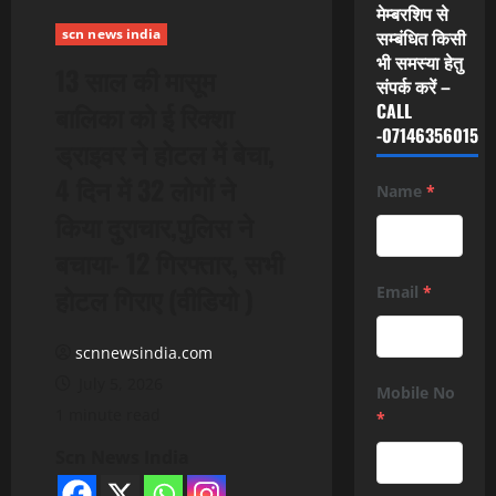
मेम्बरशिप से
scn news india
सम्बंधित किसी
भी समस्या हेतु
13 साल की मासूम
संपर्क करें –
बालिका को ई रिक्शा
CALL
-07146356015
ड्राइवर ने होटल में बेचा,
4 दिन में 32 लोगों ने
Name
*
किया दुराचार,पुलिस ने
बचाया- 12 गिरफ्तार, सभी
होटल गिराए (वीडियो )
Email
*
scnnewsindia.com
July 5, 2026
Mobile No
1 minute read
*
Scn News India