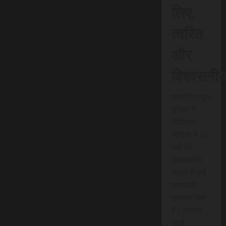
लिए,
त्वरित
और
विश्वसनी
एससीएन न्यूज
इंडिया ने
डिजिटल
मीडिया में 15
वर्षों की
उल्लेखनीय
यात्रा में कई
तकनीकी
नवाचार किए
हैं। स्क्रेच
कार्ड