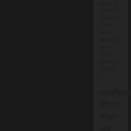
समाचार को
बेहतर ढंग से
प्रस्तुत करती
है, बल्कि
आपके
स्थानीय क्षेत्र
को भी
डिजिटल
प्लेटफॉर्म पर
रफ़्तार देती
है।
सब्सक्रिप
मॉडल:
शीघ्र
जुड़ें