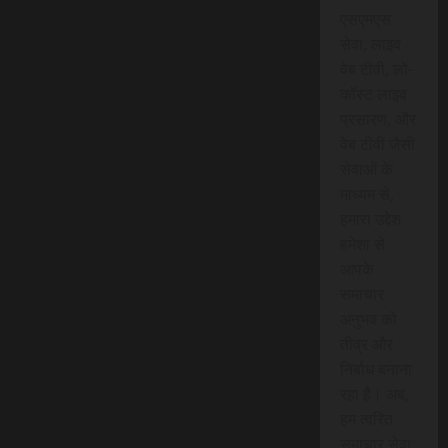
एसएमएस
सेवा, लाइव
वेब टीवी, लो-
कॉस्ट लाइव
प्रसारण, और
वेब टीवी जैसी
सेवाओं के
माध्यम से,
हमारा उद्देश
हमेशा से
आपके
समाचार
अनुभव को
तीव्र और
निर्बाध बनाना
रहा है। अब,
हम त्वरित
समाचार सेवा