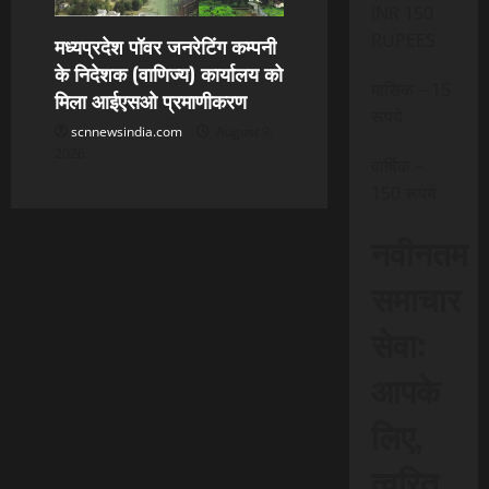
INR 150
RUPEES
मध्यप्रदेश पॉवर जनरेटिंग कम्पनी
के निदेशक (वाणिज्य) कार्यालय को
मासिक – 15
मिला आईएसओ प्रमाणीकरण
रूपये
scnnewsindia.com
August 9,
2026
वार्षिक –
150 रूपये
नवीनतम
समाचार
सेवा:
आपके
लिए,
त्वरित