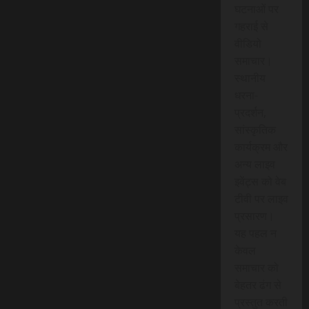
घटनाओं पर
गहराई से
वीडियो
समाचार।
स्थानीय
धरना-
प्रदर्शन,
सांस्कृतिक
कार्यक्रम और
अन्य लाइव
इवेंट्स को वेब
टीवी पर लाइव
प्रसारण।
यह पहल न
केवल
समाचार को
बेहतर ढंग से
प्रस्तुत करती