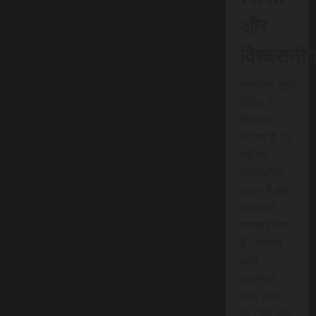
और
विश्वसनी
एससीएन न्यूज
इंडिया ने
डिजिटल
मीडिया में 15
वर्षों की
उल्लेखनीय
यात्रा में कई
तकनीकी
नवाचार किए
हैं। स्क्रेच
कार्ड
एसएमएस
सेवा, लाइव
वेब टीवी, लो-