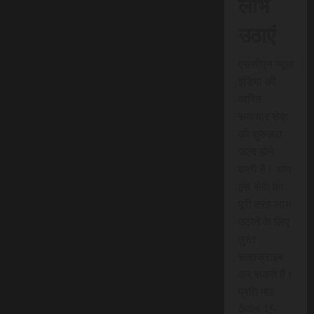
लाभ
उठाएं
एससीएन न्यूज
इंडिया की
त्वरित
समाचार सेवा
की शुरुआत
जल्द होने
वाली है। आप
इस सेवा का
पूरी तरह लाभ
उठाने के लिए
तुरंत
सब्सक्राइब
कर सकते हैं।
प्रति माह
केवल 15