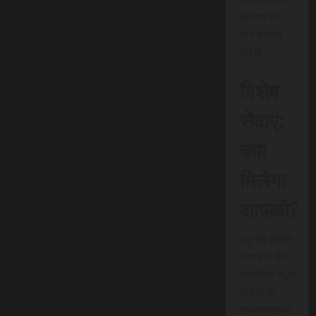
बदलाव का
मार्ग प्रदान
करेगी।
विशेष
सेवाएं:
क्या
मिलेगा
आपको?
यह नई त्वरित
समाचार सेवा
एससीएन न्यूज
इंडिया के
सब्सक्राइबर्स