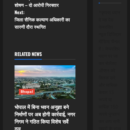
o
शोषण – दो आरोपी गिरफ्तार
Next:
*कृपया ध्यान
s
जिला सैनिक कल्याण अधिकारी का
दे यह पेड
t
सारणी दौरा स्थगित
मेम्बरशिप
न्यूज डिजिटल
n
मीडिया चैनल
है। मेम्बरशिप
a
RELATED NEWS
प्लान पर जा
v
कर सेलेक्ट
ऑप्शन को
i
क्लिक करे
और मासिक
g
केवल 15
Bhopal
a
रूपये या
भोपाल में बिना भवन अनुज्ञा बने
वार्षिक 150
t
निर्माणों पर अब होगी कार्रवाई, नगर
रूपये भुगतान
निगम ने गठित किया विशेष सर्वे
कर आप सभी
i
दल
खबरों के साथ