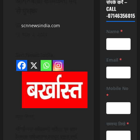
संपर्क करें –
से पृथक
CALL
-07146356015
scnnewsindia.com
Name
*
May 2, 2024
Scn News India
Email
*
Mobile No
*
ब्यूरो रिपोर्ट
समस्या लिखे
*
परियोजना अधिकारी महिला एवं बाल
विकास परियोजना श्योपुर शहरी श्री