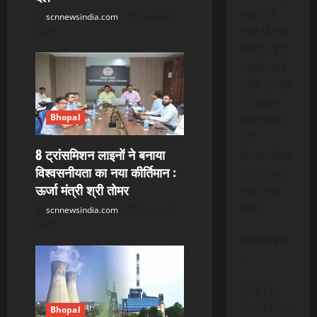
o
लाइव वेब
scnnewsindia.com
August 9,
टीवी भी देख
2026
n
सकेंगे। हमें
सहयोग करें
ताकि हम और
भी अधिक
Bhopal
ताजा खबरे
पूरी
8 ट्रांसमिशन लाइनों ने बनाया
विश्वसनीयता
विश्वसनीयता का नया कीर्तिमान :
के साथ आप
ऊर्जा मंत्री श्री तोमर
तक पंहुचा
सके।
scnnewsindia.com
August 9,
2026
PRICING
:
INR 15
RUPEES –
Bhopal