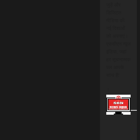
जुड़ें और
डिजिटल
मीडिया की
नई दिशाओं
को अपनाएं।
एससीएन न्यूज
इंडिया, जहां
हर सूचनात्मक
पल आपके
साथ है!
।