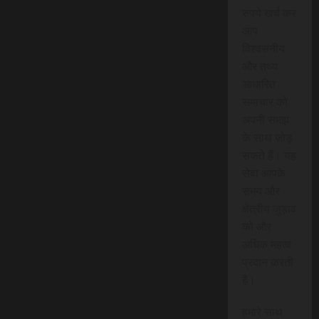
रुपये खर्च कर
आप
विश्वसनीय
और तथ्य
आधारित
समाचार को
अपनी समझ
के साथ जोड़
सकते हैं। यह
सेवा आपके
समय और
क्षेत्रीय जुड़ाव
को और
अधिक महत्व
प्रदान करती
है।
हमारे साथ