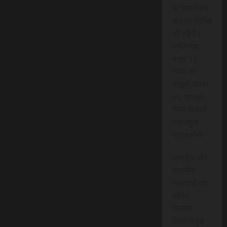
के लिए विशेष
तौर पर निर्मित
की गई है।
प्रति माह
मात्र 15
रुपये की
मामूली लागत
पर, आपको
निम्न सेवाओं
तक पहुंच
प्राप्त होगी:
राष्ट्रीय और
स्थानीय
समाचारों का
त्वरित
वितरण।
जिलों में हुई