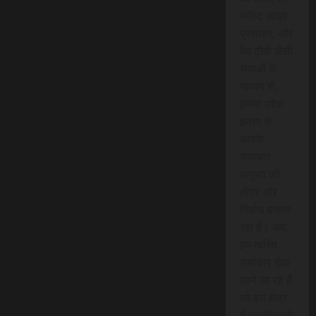
कॉस्ट लाइव
प्रसारण, और
वेब टीवी जैसी
सेवाओं के
माध्यम से,
हमारा उद्देश
हमेशा से
आपके
समाचार
अनुभव को
तीव्र और
निर्बाध बनाना
रहा है। अब,
हम त्वरित
समाचार सेवा
लाने जा रहे हैं
जो इस क्षेत्र
में क्रांतिकारी