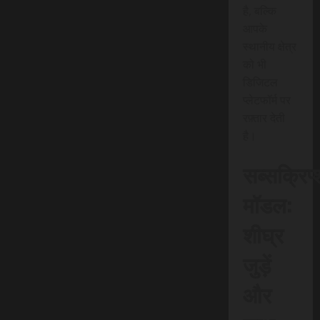
है, बल्कि
आपके
स्थानीय क्षेत्र
को भी
डिजिटल
प्लेटफॉर्म पर
रफ़्तार देती
है।
सब्सक्रिप
मॉडल:
शीघ्र
जुड़ें
और