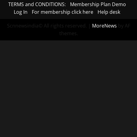
TERMS and CONDITIONS:
Membership Plan Demo
Log In
For membership click here
Help desk
Scnnewsindia© All rights reserved.
|
MoreNews
by AF
themes.