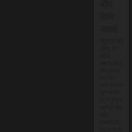
और
लाभ
उठाएं
एससीएन न्यूज
इंडिया की
त्वरित
समाचार सेवा
की शुरुआत
जल्द होने
वाली है। आप
इस सेवा का
पूरी तरह लाभ
उठाने के लिए
तुरंत
सब्सक्राइब
कर सकते हैं।