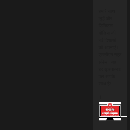
हमारे साथ
जुड़ें और
डिजिटल
मीडिया की
नई दिशाओं
को अपनाएं।
एससीएन न्यूज
इंडिया, जहां
हर सूचनात्मक
पल आपके
साथ है!
।