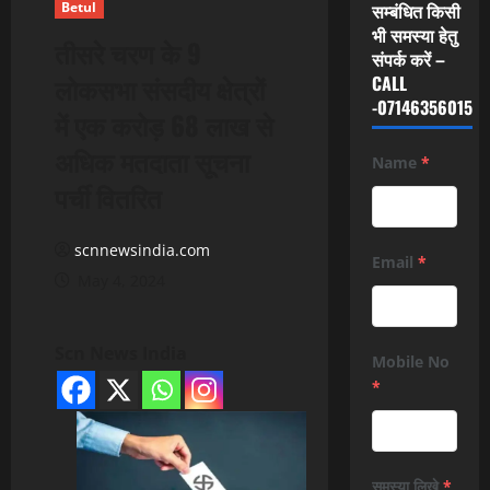
Betul
सम्बंधित किसी
भी समस्या हेतु
तीसरे चरण के 9
संपर्क करें –
लोकसभा संसदीय क्षेत्रों
CALL
-07146356015
में एक करोड़ 68 लाख से
अधिक मतदाता सूचना
Name
*
पर्ची वितरित
scnnewsindia.com
Email
*
May 4, 2024
Scn News India
Mobile No
*
समस्या लिखे
*