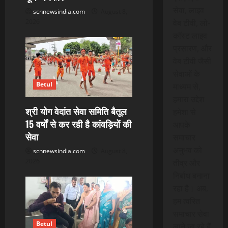
सेवा, लाइव
scnnewsindia.com
August 8,
वेब टीवी, लो-
2026
कॉस्ट लाइव
प्रसारण, और
वेब टीवी जैसी
सेवाओं के
Betul
माध्यम से,
हमारा उद्देश
श्री योग वेदांत सेवा समिति बैतूल
हमेशा से
15 वर्षों से कर रही है कांवड़ियों की
आपके
सेवा
समाचार
अनुभव को
scnnewsindia.com
August 8,
2026
तीव्र और
निर्बाध बनाना
रहा है। अब,
हम त्वरित
समाचार सेवा
Betul
लाने जा रहे हैं