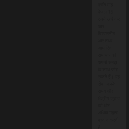
प्रति माह
केवल 15
रुपये खर्च कर
आप
विश्वसनीय
और तथ्य
आधारित
समाचार को
अपनी समझ
के साथ जोड़
सकते हैं। यह
सेवा आपके
समय और
क्षेत्रीय जुड़ाव
को और
अधिक महत्व
प्रदान करती
है।