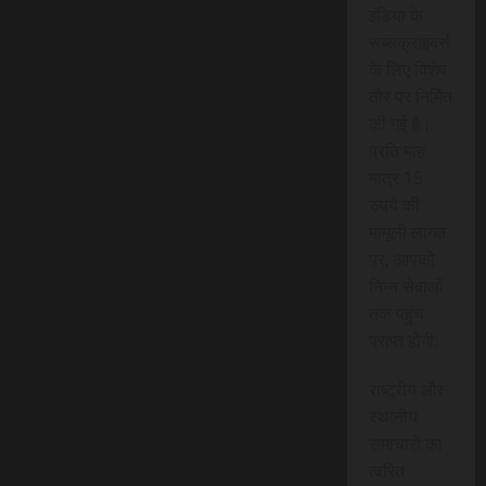
इंडिया के
सब्सक्राइबर्स
के लिए विशेष
तौर पर निर्मित
की गई है।
प्रति माह
मात्र 15
रुपये की
मामूली लागत
पर, आपको
निम्न सेवाओं
तक पहुंच
प्राप्त होगी:
राष्ट्रीय और
स्थानीय
समाचारों का
त्वरित