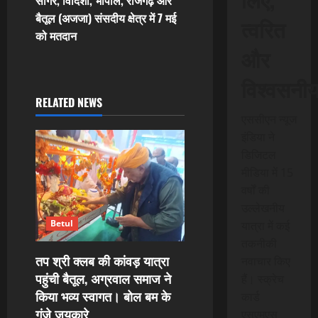
t
बैतूल (अजजा) संसदीय क्षेत्र में 7 मई
त्वरित
n
को मतदान
और
a
विश्वसनी
v
RELATED NEWS
i
एससीएन न्यूज
इंडिया ने
g
डिजिटल
मीडिया में 15
a
वर्षों की
t
उल्लेखनीय
Betul
यात्रा में कई
i
तकनीकी
तप श्री क्लब की कांवड़ यात्रा
नवाचार किए
o
पहुंची बैतूल, अग्रवाल समाज ने
हैं। स्क्रेच
किया भव्य स्वागत। बोल बम के
n
कार्ड
गूंजे जयकारे
एसएमएस