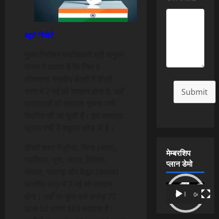
ब्यूरो रिपोर्ट
मुख्य निर्वाचन पदाधिकारी श्री अनुपम
राजन ने बताया है कि जिन 9
लोकसभा संसदीय क्षेत्रों में तीसरे
चरण में 7 मई को मतदान होना है, वहाँ
Submit
मतदाताओं को मतदाता सूचना पर्ची
वितरित की जा चुकी हैं। इस मतदाता
सूचना पर्ची में क्यूआर कोड भी है।
तीसरे चरण में मुरैना, भिण्ड (अजा),
मेम्बरशिप
ग्वालियर, गुना, सागर, विदिशा,
प्लान डेमो
भोपाल, राजगढ़ और बैतूल (अजजा)
संसदीय क्षेत्र में 7 मई को मतदान
Video
होगा। यहाँ पर कुल एक करोड़ 77
00:00
04:54
Player
लाख 52 हजार 583 मतदाता हैं।