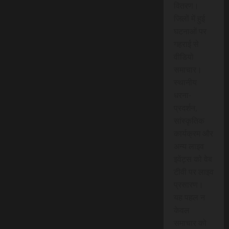
वितरण।
जिलों में हुई
घटनाओं पर
गहराई से
वीडियो
समाचार।
स्थानीय
धरना-
प्रदर्शन,
सांस्कृतिक
कार्यक्रम और
अन्य लाइव
इवेंट्स को वेब
टीवी पर लाइव
प्रसारण।
यह पहल न
केवल
समाचार को