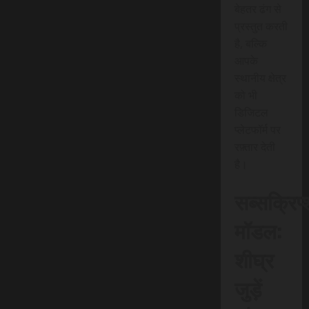
बेहतर ढंग से
प्रस्तुत करती
है, बल्कि
आपके
स्थानीय क्षेत्र
को भी
डिजिटल
प्लेटफॉर्म पर
रफ़्तार देती
है।
सब्सक्रिप
मॉडल:
शीघ्र
जुड़ें