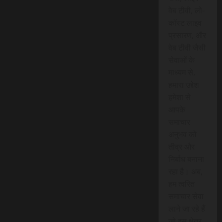
वेब टीवी, लो-
कॉस्ट लाइव
प्रसारण, और
वेब टीवी जैसी
सेवाओं के
माध्यम से,
हमारा उद्देश
हमेशा से
आपके
समाचार
अनुभव को
तीव्र और
निर्बाध बनाना
रहा है। अब,
हम त्वरित
समाचार सेवा
लाने जा रहे हैं
जो इस क्षेत्र