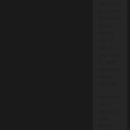
सब्सक्राइबर्स
के लिए विशेष
तौर पर निर्मित
की गई है।
प्रति माह
मात्र 15
रुपये की
मामूली लागत
पर, आपको
निम्न सेवाओं
तक पहुंच
प्राप्त होगी:
राष्ट्रीय और
स्थानीय
समाचारों का
त्वरित
वितरण।