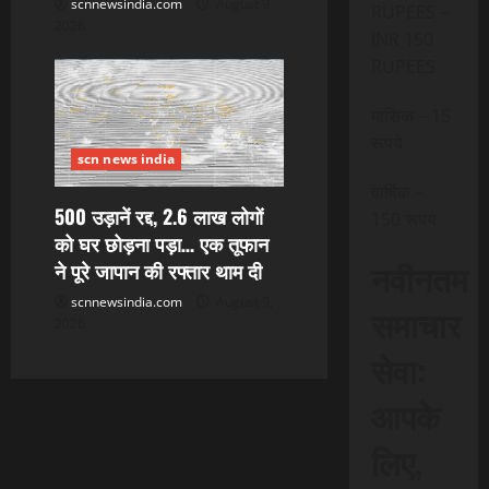
scnnewsindia.com
August 9,
RUPEES –
2026
INR 150
RUPEES
मासिक – 15
रूपये
scn news india
वार्षिक –
500 उड़ानें रद्द, 2.6 लाख लोगों
150 रूपये
को घर छोड़ना पड़ा… एक तूफान
नवीनतम
ने पूरे जापान की रफ्तार थाम दी
scnnewsindia.com
August 9,
समाचार
2026
सेवा:
आपके
लिए,