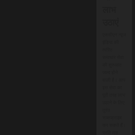
लाभ
उठाएं
एससीएन न्यूज
इंडिया की
त्वरित
समाचार सेवा
की शुरुआत
जल्द होने
वाली है। आप
इस सेवा का
पूरी तरह लाभ
उठाने के लिए
तुरंत
सब्सक्राइब
कर सकते हैं।
प्रति माह