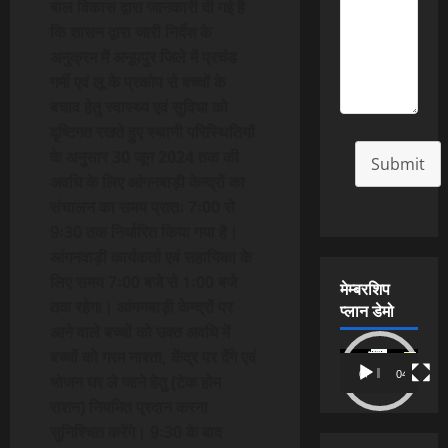
बाल विकास द्वारा जानकारी दी गई है
कि शासन द्वारा जारी निर्देश के
अनुक्रम में अनूपपुर जिले में प्रचंड
गर्मी एवं लू के प्रकोप से बच्चों के
बचाव हेतु स्वास्थ्य एवं सुविधा को
दृष्टिगत रखते हुए स्थानी परिस्थितियों
के अनुसार 30 जून 2024 तक की
Submit
अवधि के लिए आंगनबाड़ी केन्द्रों का
संचालन का समय प्रातः 7ः00 से
9ः30 तक निर्धारित किया गया है।
आंगनवाड़ी कार्यकर्ता एवं सहायिका के
लिए समय 7ः00 बजे से 1ः00 बजे
मेम्बरशिप
तक रहेगा। आंगनबाड़ी केन्‍द्रों पर
प्लान डेमो
आने वाले बच्चों को उक्त अवधि में
बच्चों को गरम नाश्ता, केंद्र पर देंगे एवं
Video
00:00
04:54
भोजन घर ले जाने हेतु (टेक होम
Player
राशन) नियमित प्रदान करना
सुनिश्चित करेंगे। 9ः30 के बाद