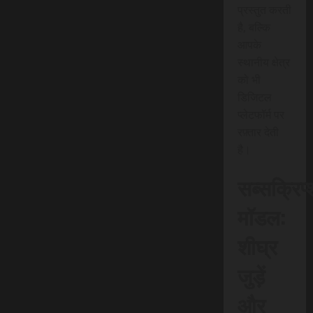
प्रस्तुत करती
है, बल्कि
आपके
स्थानीय क्षेत्र
को भी
डिजिटल
प्लेटफॉर्म पर
रफ़्तार देती
है।
सब्सक्रिप
मॉडल:
शीघ्र
जुड़ें
और