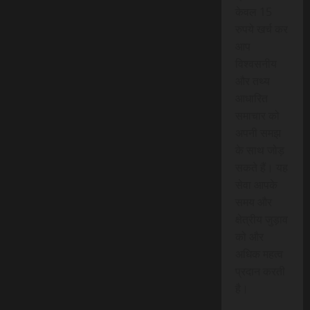
केवल 15
रुपये खर्च कर
आप
विश्वसनीय
और तथ्य
आधारित
समाचार को
अपनी समझ
के साथ जोड़
सकते हैं। यह
सेवा आपके
समय और
क्षेत्रीय जुड़ाव
को और
अधिक महत्व
प्रदान करती
है।