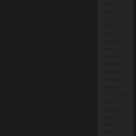
जिलों में हुई
घटनाओं पर
गहराई से
वीडियो
समाचार।
स्थानीय
धरना-
प्रदर्शन,
सांस्कृतिक
कार्यक्रम और
अन्य लाइव
इवेंट्स को वेब
टीवी पर लाइव
प्रसारण।
यह पहल न
केवल
समाचार को
बेहतर ढंग से