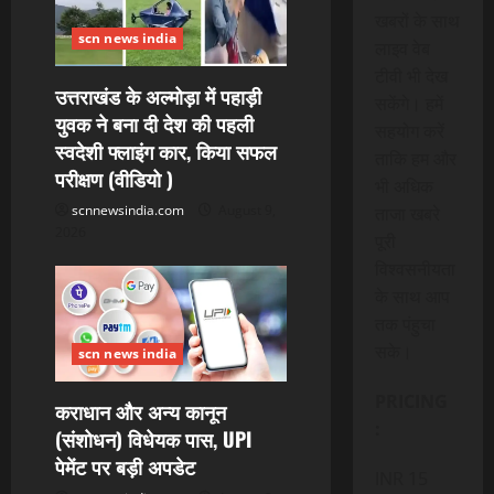
g
खबरों के साथ
a
scn news india
लाइव वेब
टीवी भी देख
t
उत्तराखंड के अल्मोड़ा में पहाड़ी
सकेंगे। हमें
युवक ने बना दी देश की पहली
i
सहयोग करें
स्वदेशी फ्लाइंग कार, किया सफल
ताकि हम और
परीक्षण (वीडियो )
o
भी अधिक
scnnewsindia.com
August 9,
ताजा खबरे
n
2026
पूरी
विश्वसनीयता
के साथ आप
तक पंहुचा
सके।
scn news india
PRICING
कराधान और अन्य कानून
:
(संशोधन) विधेयक पास, UPI
पेमेंट पर बड़ी अपडेट
INR 15