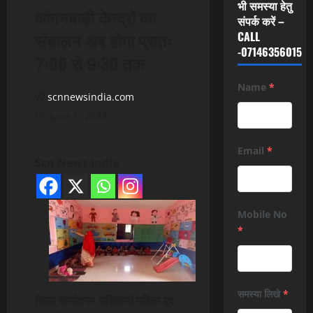
भी समस्या हेतु
आंगनबाड़ी केन्‍द्रों का
संपर्क करें –
संचालन अब होगा प्रातः
CALL
-07146356015
7ः00 से 9ः30 तक
Name
*
scnnewsindia.com
June 1, 2024
Email
*
Scn News India
Mobile No
*
समस्या लिखे
*
जिला कार्यक्रम अधिकारी महिला एवं