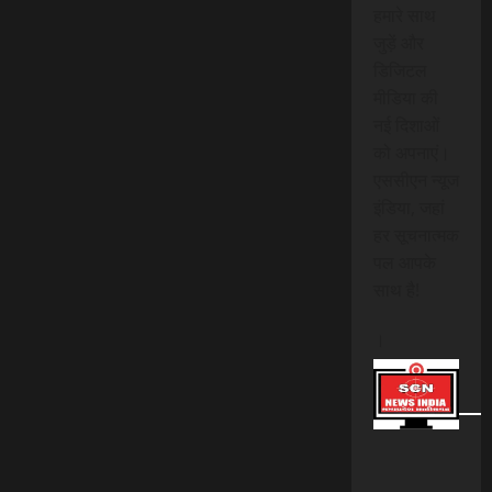
हमारे साथ
जुड़ें और
डिजिटल
मीडिया की
नई दिशाओं
को अपनाएं।
एससीएन न्यूज
इंडिया, जहां
हर सूचनात्मक
पल आपके
साथ है!
।