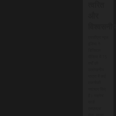
त्वरित
और
विश्वसनी
एससीएन न्यूज
इंडिया ने
डिजिटल
मीडिया में 15
वर्षों की
उल्लेखनीय
यात्रा में कई
तकनीकी
नवाचार किए
हैं। स्क्रेच
कार्ड
एसएमएस
सेवा, लाइव