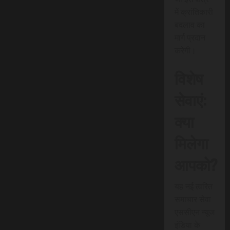
में क्रांतिकारी
बदलाव का
मार्ग प्रदान
करेगी।
विशेष
सेवाएं:
क्या
मिलेगा
आपको?
यह नई त्वरित
समाचार सेवा
एससीएन न्यूज
इंडिया के