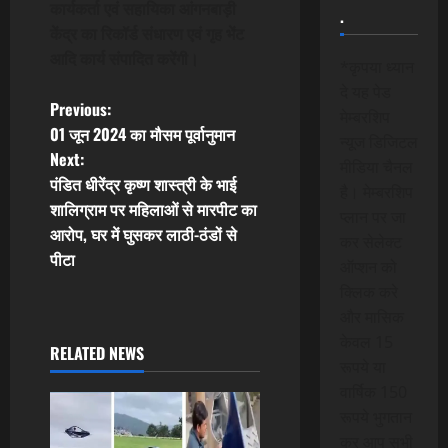
कार्यकर्ता एवं सहायिका आंगनबाड़ी
.
केंद्र का रिकॉर्ड संधारण एवं गृह भेंट
आदि कार्य संपादित करेंगी।
*कृपया ध्यान
दे यह पेड
P
Previous:
मेम्बरशिप
01 जून 2024 का मौसम पूर्वानुमान
न्यूज डिजिटल
o
Next:
मीडिया चैनल
पंडित धीरेंद्र कृष्ण शास्त्री के भाई
s
है। मेम्बरशिप
शालिग्राम पर महिलाओं से मारपीट का
प्लान पर जा
t
आरोप, घर में घुसकर लाठी-ठंडों से
कर सेलेक्ट
पीटा
ऑप्शन को
n
क्लिक करे
a
और मासिक
केवल 15
RELATED NEWS
v
रूपये या
वार्षिक 150
i
रूपये भुगतान
कर आप सभी