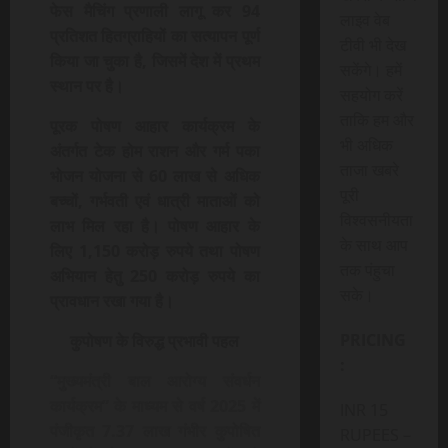
फेस मैचिंग प्रणाली लागू कर 94
लाइव वेब
प्रतिशत हितग्राहियों का सत्यापन पूर्ण
टीवी भी देख
किया जा चुका है, जिसमें देश में प्रथम
सकेंगे। हमें
स्थान पर है।
सहयोग करें
ताकि हम और
पूरक पोषण आहार कार्यक्रम के
भी अधिक
अंतर्गत टेक होम राशन और गर्म पका
ताजा खबरे
भोजन योजना से 60 लाख से अधिक
पूरी
बच्चों, गर्भवती एवं धात्री माताओं को
विश्वसनीयता
लाभ मिल रहा है। पोषण आहार के
के साथ आप
लिए 1,150 करोड़ रुपये तथा पोषण
तक पंहुचा
अभियान हेतु 250 करोड़ रुपये का
सके।
प्रावधान रखा गया है।
PRICING
कुपोषण के विरुद्ध प्रभावी पहल
:
“मुख्यमंत्री बाल आरोग्य संवर्धन
कार्यक्रम” के माध्यम से वर्ष 2025 में
INR 15
पंजीकृत 7.37 लाख गंभीर कुपोषित
RUPEES –