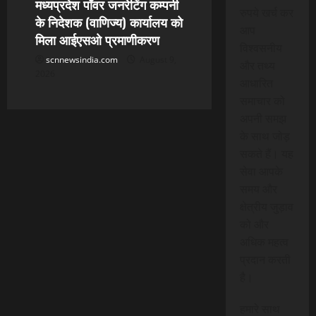
मध्यप्रदेश पॉवर जनरेटिंग कम्पनी
रुपये खर्च कर
के निदेशक (वाणिज्य) कार्यालय को
आप
मिला आईएसओ प्रमाणीकरण
विश्वसनीय
scnnewsindia.com
August 9,
और तथ्य
2026
आधारित
समाचार को
अपनी समझ
के साथ जोड़
सकते हैं। यह
सेवा आपके
समय और
क्षेत्रीय जुड़ाव
को और
अधिक महत्व
प्रदान करती
है।
हमारे साथ