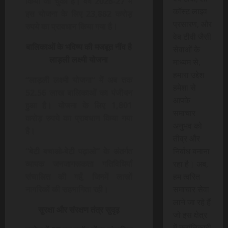
किया जा चुका है। वर्ष 2026-27 में
कॉस्ट लाइव
इस योजना के लिए 23,882 करोड़
प्रसारण, और
रुपये का प्रावधान किया गया है।
वेब टीवी जैसी
बालिकाओं के भविष्य की मजबूत नींव है
सेवाओं के
लाड़ली लक्ष्मी योजना
माध्यम से,
हमारा उद्देश
“लाड़ली लक्ष्मी योजना” में अब तक
हमेशा से
52.56 लाख बालिकाओं का पंजीयन
आपके
हुआ है। योजना के लिए 1,801
समाचार
करोड़ रुपये का प्रावधान किया गया
अनुभव को
है।
तीव्र और
निर्बाध बनाना
“बेटी बचाओ-बेटी पढ़ाओ” के अंतर्गत
रहा है। अब,
व्यापक जनजागरूकता गतिविधियाँ
हम त्वरित
संचालित की गईं, जिनमें लाखों
समाचार सेवा
नागरिकों की सहभागिता रही।
लाने जा रहे हैं
सुरक्षा और संरक्षण तंत्र सुदृढ़
जो इस क्षेत्र
में क्रांतिकारी