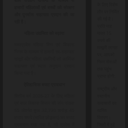
बाल संरक्षण योजना के माध्यम से
के लिए विशेष
हजारों महिलाओं एवं बच्चों को संरक्षण
तौर पर निर्मित
और पुनर्वास सहायता प्रदान की जा
की गई है।
रही है।
प्रति माह
मात्र 15
महिला उद्यमिता को बढ़ावा
रुपये की
मध्यप्रदेश महिला वित्त एवं विकास
मामूली लागत
निगम के माध्यम से हजारों स्व-सहायता
पर, आपको
समूहों और महिला उद्यमियों को आर्थिक
निम्न सेवाओं
सहायता एवं ब्याज अनुदान प्रदान
तक पहुंच
किया गया है।
प्राप्त होगी:
ऐतिहासिक बजट प्रावधान
राष्ट्रीय और
स्थानीय
वित्तीय वर्ष 2026-27 के लिए महिला
समाचारों का
एवं बाल विकास विभाग की मांग संख्या
त्वरित
55 अंतर्गत कुल 32,730 करोड़ 45
वितरण।
हजार रुपये (भारित छोड़कर) का बजट
जिलों में हुई
प्रावधान रखा गया है, जो प्रदेश में