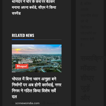
थानेदार ने चोर के कंधे पर बैठकर
है, बल्कि
t
मनाया अपना बर्थडे, सीएम ने किया
आपके
सस्पेंड
स्थानीय क्षेत्र
n
को भी
a
डिजिटल
प्लेटफॉर्म पर
RELATED NEWS
v
रफ़्तार देती
है।
i
सब्सक्रिप
g
मॉडल:
a
Bhopal
शीघ्र
t
भोपाल में बिना भवन अनुज्ञा बने
निर्माणों पर अब होगी कार्रवाई, नगर
जुड़ें
i
निगम ने गठित किया विशेष सर्वे
और
दल
o
scnnewsindia.com
August 9,