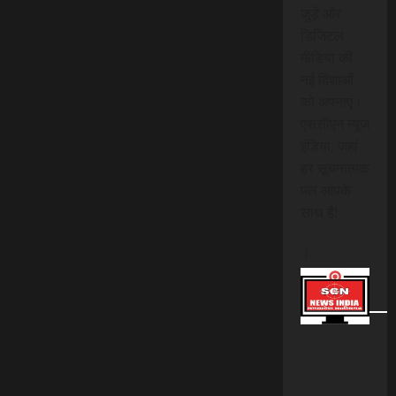
जुड़ें और
डिजिटल
मीडिया की
नई दिशाओं
को अपनाएं।
एससीएन न्यूज
इंडिया, जहां
हर सूचनात्मक
पल आपके
साथ है!
।