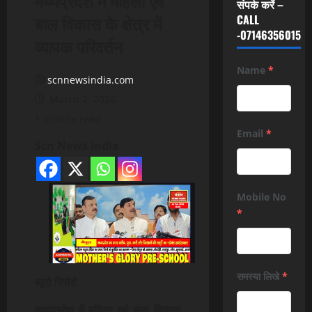
संपर्क करें –
बाल विकास के क्षेत्र में
CALL
-07146356015
व्यापक परिवर्तन
Name
*
scnnewsindia.com
March 2, 2026
1 minute read
Email
*
Scn News India
Mobile No
*
समस्या लिखे
*
ब्यूरो रिपोर्ट
मध्यप्रदेश में महिला एवं बाल विकास