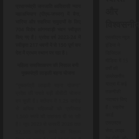
प्रधानमंत्री जनजाति आदिवासी न्याय
और
महाअभियान (पीएम-जनमन) में बैगा,
विश्वसनी
भारिया और सहरिया समुदायों के लिए
704 विशेष आंगनवाड़ी भवन स्वीकृत
एससीएन न्यूज
किए गए हैं। प्रदेश वर्ष 2023-24 में
इंडिया ने
स्वीकृत 217 भवनों में से 150 पूर्ण कर
डिजिटल
देश में प्रथम स्थान पर रहा है।
मीडिया में 15
महिला सशक्तिकरण की मिसाल बनी
वर्षों की
मुख्यमंत्री लाड़ली बहना योजना
उल्लेखनीय
यात्रा में कई
“मुख्यमंत्री लाड़ली बहना योजना”
तकनीकी
प्रदेश की सबसे बड़ी डीबीटी योजना
नवाचार किए
बन चुकी है। वर्तमान में 1.25 करोड़
हैं। स्क्रेच
से अधिक महिलाओं को प्रतिमाह
कार्ड
1,500 रुपये की सहायता दी जा रही
एसएमएस
है। जून 2023 से फरवरी 2026 तक
सेवा, लाइव
52,305 करोड़ रुपये का वितरण
वेब टीवी, लो-